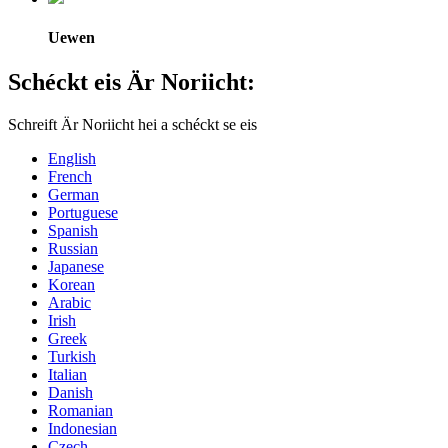
Uewen
Schéckt eis Är Noriicht:
Schreift Är Noriicht hei a schéckt se eis
English
French
German
Portuguese
Spanish
Russian
Japanese
Korean
Arabic
Irish
Greek
Turkish
Italian
Danish
Romanian
Indonesian
Czech