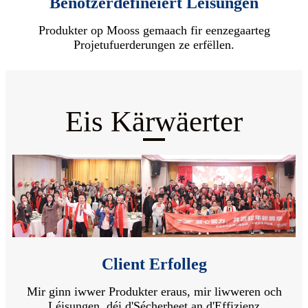
Benotzerdefinéiert Léisungen
Produkter op Mooss gemaach fir eenzegaarteg
Projetufuerderungen ze erfëllen.
Eis Kärwäerter
Client Erfolleg
Mir ginn iwwer Produkter eraus, mir liwweren och
Léisungen, déi d'Sécherheet an d'Effizienz