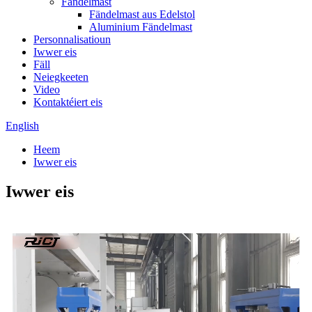
Fändelmast
Fändelmast aus Edelstol
Aluminium Fändelmast
Personnalisatioun
Iwwer eis
Fäll
Neiegkeeten
Video
Kontaktéiert eis
English
Heem
Iwwer eis
Iwwer eis