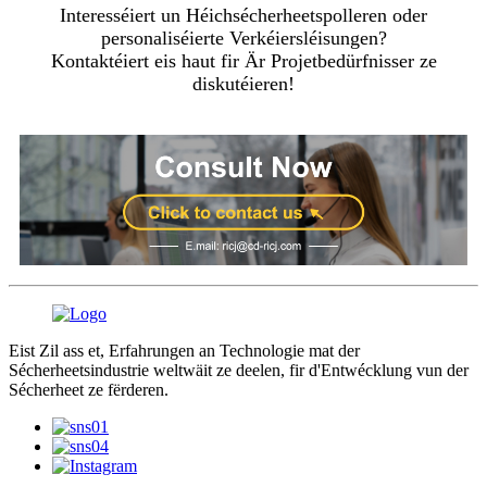
Interesséiert un Héichsécherheetspolleren oder
personaliséierte Verkéiersléisungen?
Kontaktéiert eis haut fir Är Projetbedürfnisser ze
diskutéieren!
Eist Zil ass et, Erfahrungen an Technologie mat der
Sécherheetsindustrie weltwäit ze deelen, fir d'Entwécklung vun der
Sécherheet ze fërderen.