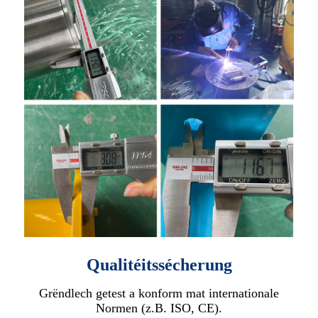
Qualitéitssécherung
Grëndlech getest a konform mat internationale
Normen (z.B. ISO, CE).