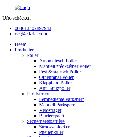
Ufro schécken
008613402897943
ricj@cd-ricj.com
Heem
Produkter
Poller
Automatesch Poller
Manuell zréckzéibar Poller
Fest & statesch Poller
Ofnehmbar Poller
Klappbare Poller
Anti-Stürzpoller
Parkbarrière
Fernbediente Parksperr
Manuell Parksperr
Vëlosträger
Barrièrepaart
Sécherheetsbarrière
Stroosseblocker
Pneuenkiller