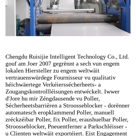
Chengdu Ruisijie Intelligent Technology Co., Ltd.
gouf am Joer 2007 gegrënnt a sech vun engem
lokalen Hiersteller zu engem weltwäit
vertrauenswürdege Fournisseur vu qualitativ
héichwäertege Verkéierssécherheets- a
Zougangskontrollléisungen entwéckelt. Iwwer
d'Jore hu mir Zéngdausende vu Poller,
Sécherheetsbarrièren a Stroosseblocker - dorënner
automatesch eropklammend Poller, manuell
zréckzéibar Poller, fix Poller, eraushuelbar Poller,
Stroosseblocker, Pneuentferner a Parkschléisser -
u Clienten weltwäit exportéiert. Eist Engagement