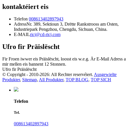
kontaktéiert eis
Telefon
008613402897943
Adress
Nr. 389, Sektioun 3, Drëtte Rankstrooss am Osten,
Industriepark Pengzhou, Chengdu, Sichuan, China.
E-MAIL
ricj@cd-ricj.com
Ufro fir Präislëscht
Fir Froen iwwer eis Präislëscht, loosst eis w.e.g. Är E-Mail Adress a
mir mellen eis bannent 12 Stonnen.
Ufro fir Präislëscht
© Copyright - 2010-2026: All Rechter reservéiert.
Ausgewielte
Produkter
,
Sitemap
,
All Produkter
,
TOP BLOG
,
TOP SICH
Telefon
Tel.
008613402897943