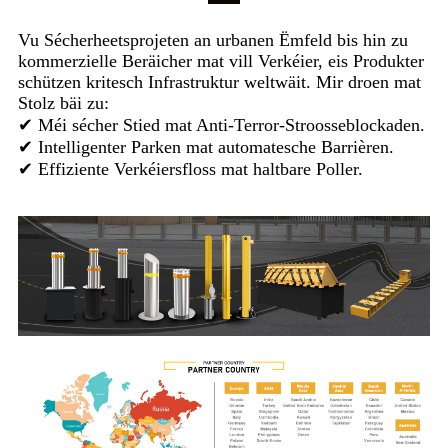
Vu Sécherheetsprojeten an urbanen Ëmfeld bis hin zu
kommerzielle Beräicher mat vill Verkéier, eis Produkter
schützen kritesch Infrastruktur weltwäit. Mir droen mat
Stolz bäi zu:
✔ Méi sécher Stied mat Anti-Terror-Stroosseblockaden.
✔ Intelligenter Parken mat automatesche Barrièren.
✔ Effiziente Verkéiersfloss mat haltbare Poller.