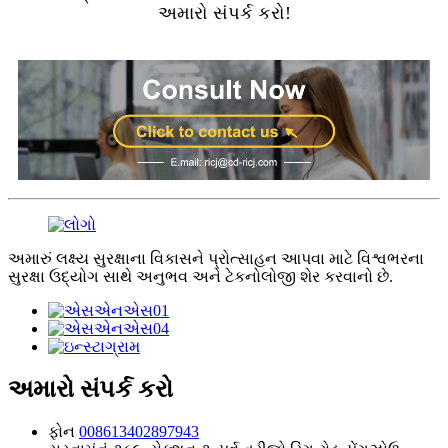
અમારો સંપર્ક કરો!
અમારું લક્ષ્ય સુરક્ષાના વિકાસને પ્રોત્સાહન આપવા માટે વિશ્વભરના
સુરક્ષા ઉદ્યોગ સાથે અનુભવ અને ટેકનોલોજી શેર કરવાનો છે.
અમારો સંપર્ક કરો
ફોન
008613402897943