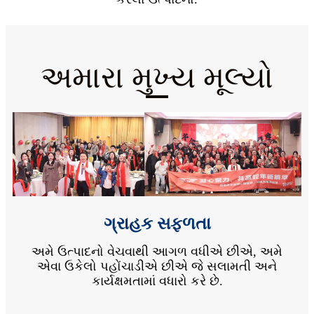
અમારા મુખ્ય મૂલ્યો
ગ્રાહક સફળતા
અમે ઉત્પાદનો વેચવાથી આગળ વધીએ છીએ, અમે
એવા ઉકેલો પહોંચાડીએ છીએ જે સલામતી અને
કાર્યક્ષમતામાં વધારો કરે છે.