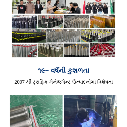
૧૯+ વર્ષની કુશળતા
2007 થી ટ્રાફિક મેનેજમેન્ટ ઉત્પાદનોમાં વિશેષતા