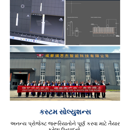
કસ્ટમ સોલ્યુશન્સ
અનન્ય પ્રોજેક્ટ જરૂરિયાતોને પૂર્ણ કરવા માટે તૈયાર
કરેલા ઉત્પાદનો.