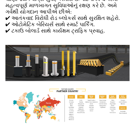
મહત્વપૂર્ણ માળખાગત સુવિધાઓનું રક્ષણ કરે છે. અમે
ગર્વથી યોગદાન આપીએ છીએ:
✔ આતંકવાદ વિરોધી રોડ બ્લોકર્સ સાથે સુરક્ષિત શહેરો.
✔ ઓટોમેટિક બેરિયર્સ સાથે સ્માર્ટ પાર્કિંગ.
✔ ટકાઉ બોલાર્ડ સાથે કાર્યક્ષમ ટ્રાફિક પ્રવાહ.