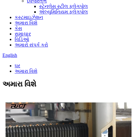
ધ્વજસ્તંભ
સ્ટેનલેસ સ્ટીલ ફ્લેગપોલ
એલ્યુમિનિયમ ફ્લેગપોલ
કસ્ટમાઇઝેશન
અમારા વિશે
કેસ
સમાચાર
વિડિઓ
અમારો સંપર્ક કરો
English
ઘર
અમારા વિશે
અમારા વિશે