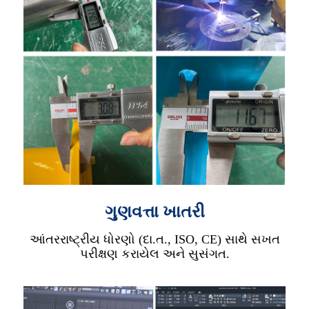
ગુણવત્તા ખાતરી
આંતરરાષ્ટ્રીય ધોરણો (દા.ત., ISO, CE) સાથે સખત
પરીક્ષણ કરાયેલ અને સુસંગત.