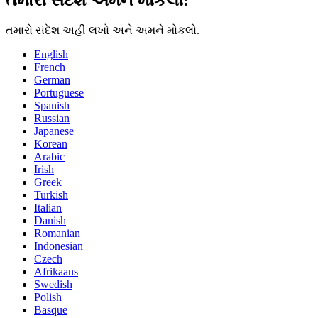
તમારો સંદેશ અહીં લખો અને અમને મોકલો.
English
French
German
Portuguese
Spanish
Russian
Japanese
Korean
Arabic
Irish
Greek
Turkish
Italian
Danish
Romanian
Indonesian
Czech
Afrikaans
Swedish
Polish
Basque