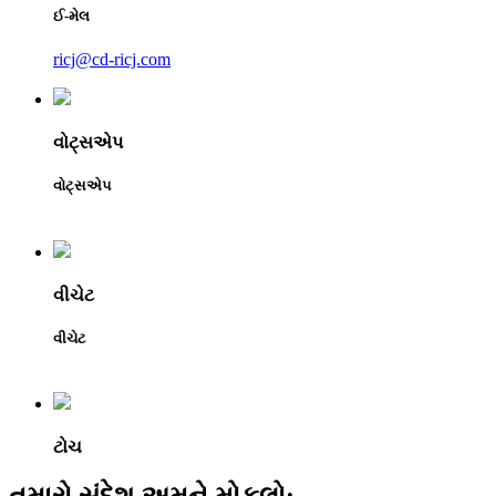
ઈ-મેલ
ricj@cd-ricj.com
વોટ્સએપ
વોટ્સએપ
વીચેટ
વીચેટ
ટોચ
તમારો સંદેશ અમને મોકલો: