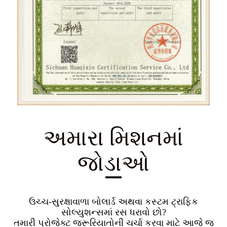
અમારા મિશનમાં
જોડાઓ
ઉચ્ચ-સુરક્ષાવાળા બોલાર્ડ અથવા કસ્ટમ ટ્રાફિક
સોલ્યુશન્સમાં રસ ધરાવો છો?
તમારી પ્રોજેક્ટ જરૂરિયાતોની ચર્ચા કરવા માટે આજે જ