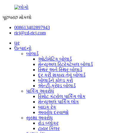
પૂછપરછ મોકલો
008613402897943
ricj@cd-ricj.com
ઘર
ઉત્પાદનો
બોલાર્ડ
ઓટોમેટિક બોલાર્ડ
મેન્યુઅલ રિટ્રેક્ટેબલ બોલાર્ડ
સ્થિર અને સ્થિર બોલાર્ડ
દૂર કરી શકાય તેવું બોલાર્ડ
બોલાર્ડને ફોલ્ડ કરો
એન્ટી-ક્રેશ્ડ બોલાર્ડ
પાર્કિંગ અવરોધ
રિમોટ કંટ્રોલ પાર્કિંગ લોક
મેન્યુઅલ પાર્કિંગ લોક
બાઇક રેક
અવરોધ દરવાજો
સુરક્ષા અવરોધ
રોડ બ્લોકર
ટાયર કિલર