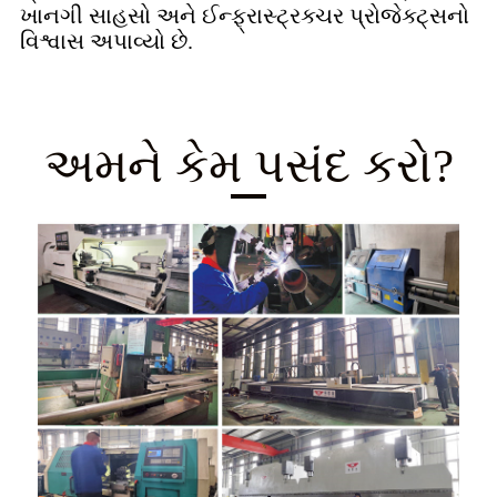
ખાનગી સાહસો અને ઈન્ફ્રાસ્ટ્રક્ચર પ્રોજેક્ટ્સનો
વિશ્વાસ અપાવ્યો છે.
અમને કેમ પસંદ કરો?