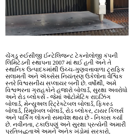
ચેંગડુ રુઈસીજી ઈન્ટેલિજન્ટ ટેકનોલોજી કંપની
લિમિટેડની સ્થાપના 2007 માં થઈ હતી અને તે
સ્થાનિક ઉત્પાદકમાંથી ઉચ્ચ-ગુણવત્તાવાળા ટ્રાફિક
સલામતી અને ઍક્સેસ નિયંત્રણ ઉકેલોના વૈશ્વિક
સ્તરે વિશ્વસનીય સપ્લાયર બની છે. વર્ષોથી, અમે
વિશ્વભરના ગ્રાહકોને હજારો બોલાર્ડ, સુરક્ષા અવરોધો
અને રોડ બ્લોકર્સ - જેમાં ઓટોમેટિક રાઇઝિંગ
બોલાર્ડ, મેન્યુઅલ રિટ્રેક્ટેબલ બોલાર્ડ, ફિક્સ્ડ
બોલાર્ડ, રિમૂવેબલ બોલાર્ડ, રોડ બ્લોકર, ટાયર કિલર્સ
અને પાર્કિંગ લોકનો સમાવેશ થાય છે - નિકાસ કર્યા
છે. નવીનતા, ટકાઉપણું અને સુરક્ષા પ્રત્યેની અમારી
પ્રતિબદ્ધતાએ અમને અનેક ખંડોમાં સરકારો,