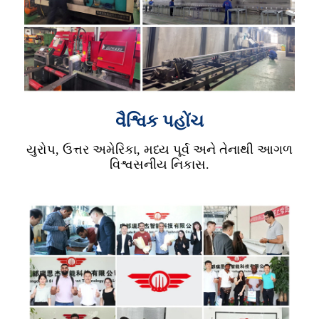
વૈશ્વિક પહોંચ
યુરોપ, ઉત્તર અમેરિકા, મધ્ય પૂર્વ અને તેનાથી આગળ
વિશ્વસનીય નિકાસ.