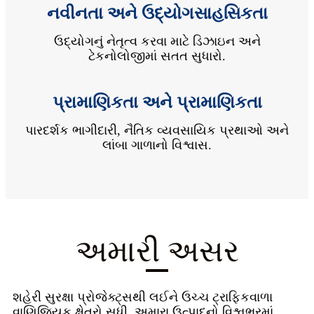
નવીનતા અને ઉદ્યોગસાહસિકતા
ઉદ્યોગનું નેતૃત્વ કરવા માટે ડિઝાઇન અને
ટેકનોલોજીમાં સતત સુધારો.
પ્રામાણિકતા અને પ્રામાણિકતા
પારદર્શક ભાગીદારી, નૈતિક વ્યવસાયિક પ્રથાઓ અને
લાંબા ગાળાનો વિશ્વાસ.
અમારી અસર
શહેરી સુરક્ષા પ્રોજેક્ટ્સથી લઈને ઉચ્ચ ટ્રાફિકવાળા
વાણિજ્યિક ક્ષેત્રો સુધી, અમારા ઉત્પાદનો વિશ્વભરમાં