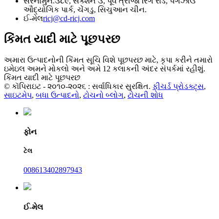
સરનામું
નં.૩૮૯, સેક્શન ૩, પૂર્વ ત્રીજો રિંગ રોડ, પેંગઝોઉ
ઔદ્યોગિક પાર્ક, ચેંગડુ, સિચુઆન ચીન.
ઈ-મેલ
ricj@cd-ricj.com
કિંમત યાદી માટે પૂછપરછ
અમારા ઉત્પાદનોની કિંમત સૂચિ વિશે પૂછપરછ માટે, કૃપા કરીને તમારો
ઇમેઇલ અમને મોકલો અને અમે 12 કલાકની અંદર સંપર્કમાં રહીશું.
કિંમત યાદી માટે પૂછપરછ
© કૉપિરાઇટ - ૨૦૧૦-૨૦૨૬ : સર્વાધિકાર સુરક્ષિત.
ફીચર્ડ પ્રોડક્ટ્સ
,
સાઇટમેપ
,
બધા ઉત્પાદનો
,
ટોચનો બ્લોગ
,
ટોચની શોધ
ફોન
ટેલ
008613402897943
ઈ-મેલ