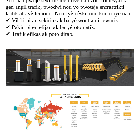
Soti nan pwojè sekirite iben rive nan zòn komèsyal ki
gen anpil trafik, pwodwi nou yo pwoteje enfrastrikti
kritik atravè lemond. Nou fyè dèske nou kontribye nan:
✔ Vil ki pi an sekirite ak baryè wout anti-teworis.
✔ Pakin pi entelijan ak baryè otomatik.
✔ Trafik efikas ak poto dirab.