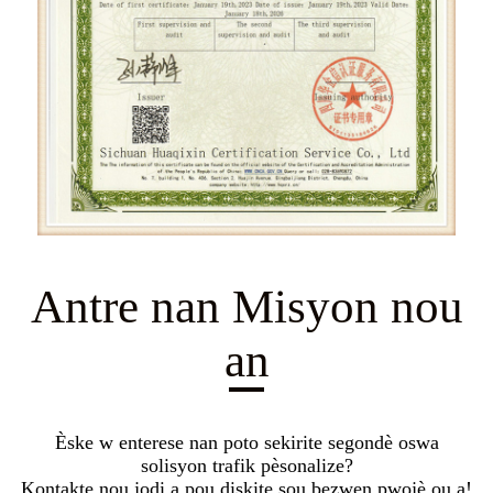
Antre nan Misyon nou
an
Èske w enterese nan poto sekirite segondè oswa
solisyon trafik pèsonalize?
Kontakte nou jodi a pou diskite sou bezwen pwojè ou a!