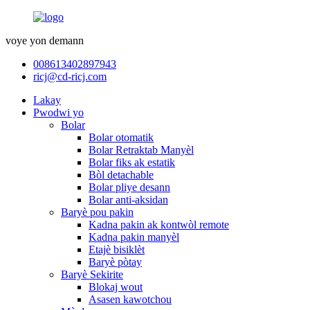
voye yon demann
008613402897943
ricj@cd-ricj.com
Lakay
Pwodwi yo
Bolar
Bolar otomatik
Bolar Retraktab Manyèl
Bolar fiks ak estatik
Bòl detachable
Bolar pliye desann
Bolar anti-aksidan
Baryè pou pakin
Kadna pakin ak kontwòl remote
Kadna pakin manyèl
Etajè bisiklèt
Baryè pòtay
Baryè Sekirite
Blokaj wout
Asasen kawotchou