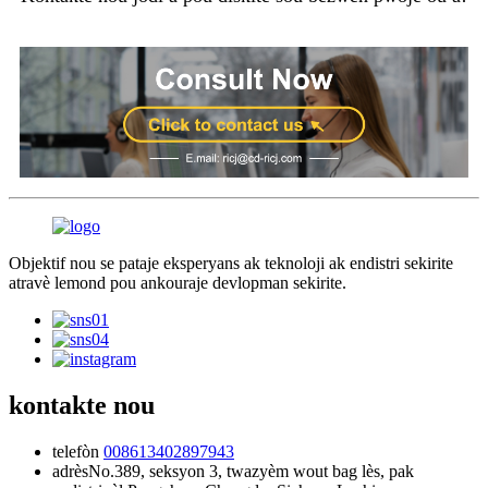
Objektif nou se pataje eksperyans ak teknoloji ak endistri sekirite
atravè lemond pou ankouraje devlopman sekirite.
kontakte nou
telefòn
008613402897943
adrès
No.389, seksyon 3, twazyèm wout bag lès, pak