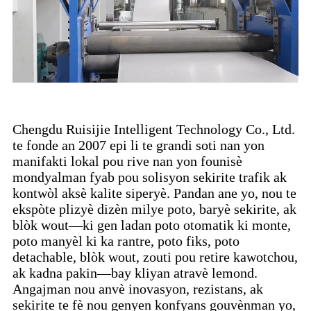
Chengdu Ruisijie Intelligent Technology Co., Ltd.
te fonde an 2007 epi li te grandi soti nan yon
manifakti lokal pou rive nan yon founisè
mondyalman fyab pou solisyon sekirite trafik ak
kontwòl aksè kalite siperyè. Pandan ane yo, nou te
ekspòte plizyè dizèn milye poto, baryè sekirite, ak
blòk wout—ki gen ladan poto otomatik ki monte,
poto manyèl ki ka rantre, poto fiks, poto
detachable, blòk wout, zouti pou retire kawotchou,
ak kadna pakin—bay kliyan atravè lemond.
Angajman nou anvè inovasyon, rezistans, ak
sekirite te fè nou genyen konfyans gouvènman yo,