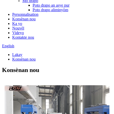
Mò drapo
Poto drapo an asye pur
Poto drapo aliminyòm
Personnalisation
Konsènan nou
Ka yo
Nouvèl
Videyo
Kontakte nou
English
Lakay
Konsènan nou
Konsènan nou