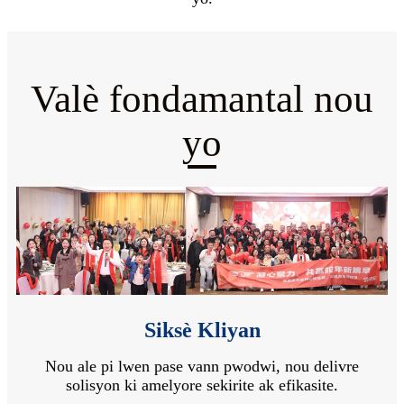
Valè fondamantal nou
yo
Siksè Kliyan
Nou ale pi lwen pase vann pwodwi, nou delivre
solisyon ki amelyore sekirite ak efikasite.