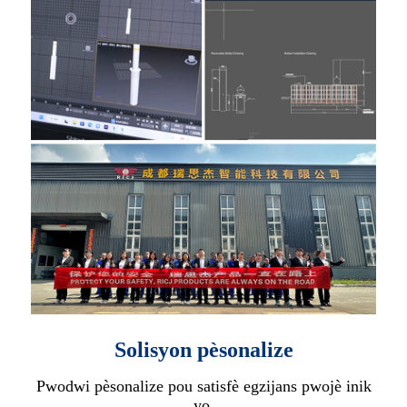
Solisyon pèsonalize
Pwodwi pèsonalize pou satisfè egzijans pwojè inik
yo.