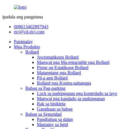
ipadala ang pangutana
008613402897943
ricj@cd-ricj.com
Panimalay
Mga Produkto
Bollard
Awtomatikong Bollard
Manwal nga Ma-retractable nga Bollard
Pirme ug Estatikong Bollard
Matangtang nga Bollard
Pil-a ang Bollard
Bollard nga Kontra-nabangga
Babag sa Pag-parking
Lock sa parkinganan nga kontrolado sa layo
Manwal nga kandado sa parkinganan
Rak sa bisikleta
Ganghaan sa babag
Babag sa Seguridad
Pangbabag sa dalan
Mamatay sa ligid