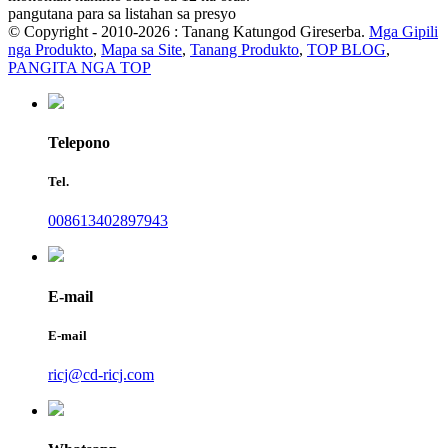
pangutana para sa listahan sa presyo
© Copyright - 2010-2026 : Tanang Katungod Gireserba.
Mga Gipili
nga Produkto
,
Mapa sa Site
,
Tanang Produkto
,
TOP BLOG
,
PANGITA NGA TOP
Telepono
Tel.
008613402897943
E-mail
E-mail
ricj@cd-ricj.com