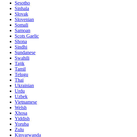
Sesotho
Sinhala
Slovak
Slovenian
Somali
Samoan
Scots Gaelic
Shona
Sindhi
Sundanese
Swahili
Tajik
Tamil
Telugu
Thai
Ukrainian
Urdu
Uzbek
Vietnamese
Welsh
Xhosa
Yiddish
Yoruba
Zulu
Kinyarwanda