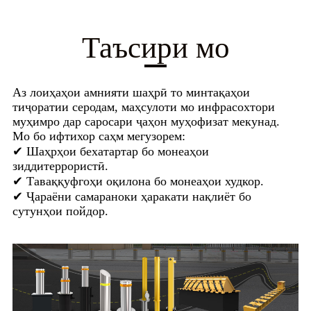
Таъсири мо
Аз лоиҳаҳои амнияти шаҳрӣ то минтақаҳои
тиҷоратии серодам, маҳсулоти мо инфрасохтори
муҳимро дар саросари ҷаҳон муҳофизат мекунад.
Мо бо ифтихор саҳм мегузорем:
✔ Шаҳрҳои бехатартар бо монеаҳои
зиддитеррористӣ.
✔ Таваққуфгоҳи оқилона бо монеаҳои худкор.
✔ Ҷараёни самараноки ҳаракати нақлиёт бо
сутунҳои пойдор.