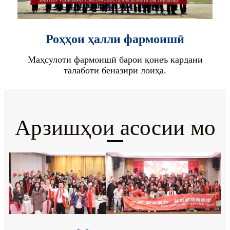
Роҳҳои ҳалли фармоишӣ
Маҳсулоти фармоишӣ барои қонеъ кардани
талаботи беназири лоиҳа.
Арзишҳои асосии мо