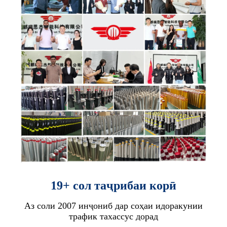
19+ сол таҷрибаи корӣ
Аз соли 2007 инҷониб дар соҳаи идоракунии
трафик тахассус дорад