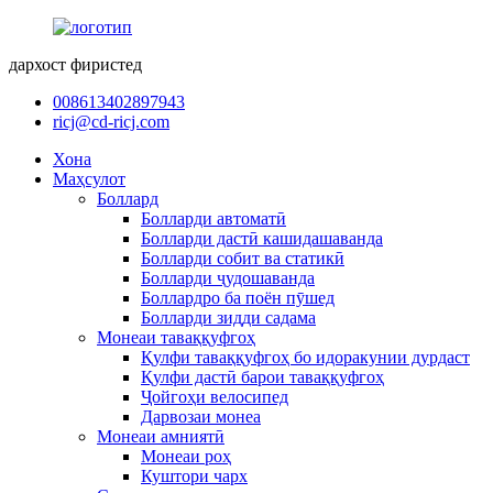
дархост фиристед
008613402897943
ricj@cd-ricj.com
Хона
Маҳсулот
Боллард
Болларди автоматӣ
Болларди дастӣ кашидашаванда
Болларди собит ва статикӣ
Болларди ҷудошаванда
Боллардро ба поён пӯшед
Болларди зидди садама
Монеаи таваққуфгоҳ
Қулфи таваққуфгоҳ бо идоракунии дурдаст
Қулфи дастӣ барои таваққуфгоҳ
Ҷойгоҳи велосипед
Дарвозаи монеа
Монеаи амниятӣ
Монеаи роҳ
Куштори чарх