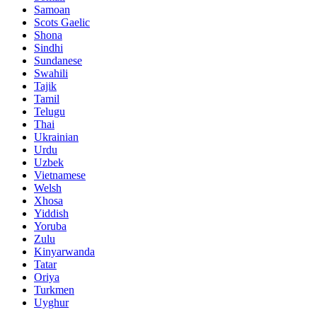
Samoan
Scots Gaelic
Shona
Sindhi
Sundanese
Swahili
Tajik
Tamil
Telugu
Thai
Ukrainian
Urdu
Uzbek
Vietnamese
Welsh
Xhosa
Yiddish
Yoruba
Zulu
Kinyarwanda
Tatar
Oriya
Turkmen
Uyghur