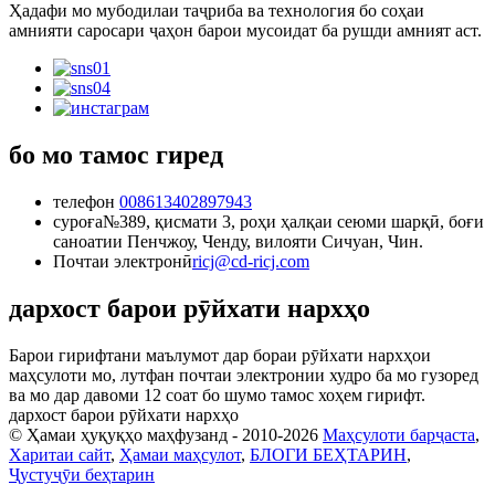
Ҳадафи мо мубодилаи таҷриба ва технология бо соҳаи
амнияти саросари ҷаҳон барои мусоидат ба рушди амният аст.
бо мо тамос гиред
телефон
008613402897943
суроға
№389, қисмати 3, роҳи ҳалқаи сеюми шарқӣ, боғи
саноатии Пенчжоу, Ченду, вилояти Сичуан, Чин.
Почтаи электронӣ
ricj@cd-ricj.com
дархост барои рӯйхати нархҳо
Барои гирифтани маълумот дар бораи рӯйхати нархҳои
маҳсулоти мо, лутфан почтаи электронии худро ба мо гузоред
ва мо дар давоми 12 соат бо шумо тамос хоҳем гирифт.
дархост барои рӯйхати нархҳо
© Ҳамаи ҳуқуқҳо маҳфузанд - 2010-2026
Маҳсулоти барҷаста
,
Харитаи сайт
,
Ҳамаи маҳсулот
,
БЛОГИ БЕҲТАРИН
,
Ҷустуҷӯи беҳтарин