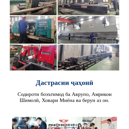
Дастрасии ҷаҳонӣ
Содироти боэътимод ба Аврупо, Амрикои
Шимолӣ, Ховари Миёна ва берун аз он.