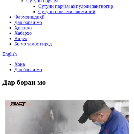
Сутуни парчам
Сутуни парчам аз пӯлоди зангногир
Сутуни парчами алюминий
Фармоишдиҳӣ
Дар бораи мо
Ҳолатҳо
Хабарҳо
Видео
Бо мо тамос гиред
English
Хона
Дар бораи мо
Дар бораи мо