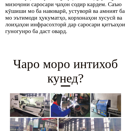
мизоҷони саросари ҷаҳон содир кардем. Саъю
кӯшиши мо ба навоварӣ, устуворӣ ва амният ба
мо эътимоди ҳукуматҳо, корхонаҳои хусусӣ ва
лоиҳаҳои инфрасохторӣ дар саросари қитъаҳои
гуногунро ба даст овард.
Чаро моро интихоб
кунед?