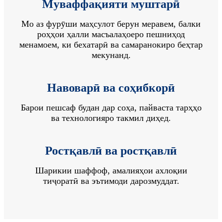
Муваффақияти муштарӣ
Мо аз фурӯши маҳсулот берун меравем, балки
роҳҳои ҳалли масъалаҳоеро пешниҳод
менамоем, ки бехатарӣ ва самаранокиро беҳтар
мекунанд.
Навоварӣ ва соҳибкорӣ
Барои пешсаф будан дар соҳа, пайваста тарҳҳо
ва технологияро такмил диҳед.
Ростқавлӣ ва ростқавлӣ
Шарикии шаффоф, амалияҳои ахлоқии
тиҷоратӣ ва эътимоди дарозмуддат.