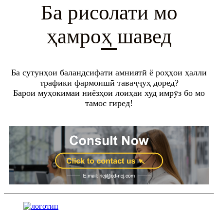
Ба рисолати мо
ҳамроҳ шавед
Ба сутунҳои баландсифати амниятӣ ё роҳҳои ҳалли
трафики фармоишӣ таваҷҷӯҳ доред?
Барои муҳокимаи ниёзҳои лоиҳаи худ имрӯз бо мо
тамос гиред!