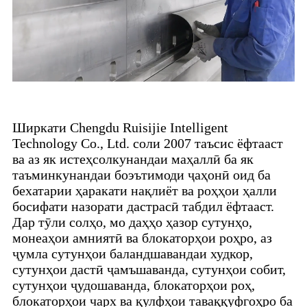
Ширкати Chengdu Ruisijie Intelligent
Technology Co., Ltd. соли 2007 таъсис ёфтааст
ва аз як истеҳсолкунандаи маҳаллӣ ба як
таъминкунандаи боэътимоди ҷаҳонӣ оид ба
бехатарии ҳаракати нақлиёт ва роҳҳои ҳалли
босифати назорати дастрасӣ табдил ёфтааст.
Дар тӯли солҳо, мо даҳҳо ҳазор сутунҳо,
монеаҳои амниятӣ ва блокаторҳои роҳро, аз
ҷумла сутунҳои баландшавандаи худкор,
сутунҳои дастӣ ҷамъшаванда, сутунҳои собит,
сутунҳои ҷудошаванда, блокаторҳои роҳ,
блокаторҳои чарх ва қулфҳои таваққуфгоҳро ба