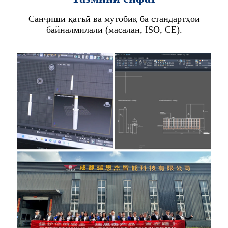
Санҷиши қатъӣ ва мутобиқ ба стандартҳои
байналмилалӣ (масалан, ISO, CE).