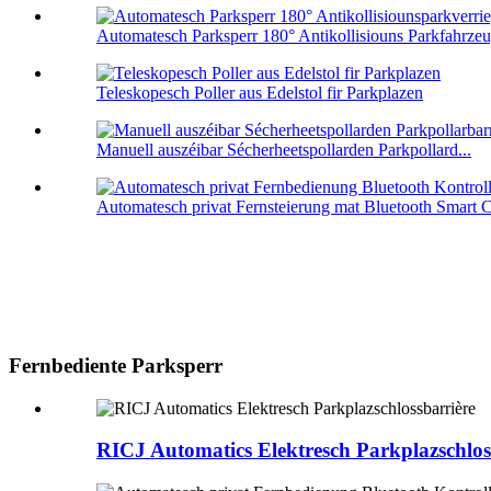
Automatesch Parksperr 180° Antikollisiouns Parkfahrzeu
Teleskopesch Poller aus Edelstol fir Parkplazen
Manuell auszéibar Sécherheetspollarden Parkpollard...
Automatesch privat Fernsteierung mat Bluetooth Smart Ca
Fernbediente Parksperr
RICJ Automatics Elektresch Parkplazschlos