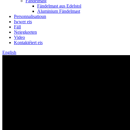
Fändelmast
Fändelmast aus Edelstol
Aluminium Fändelmast
Personnalisatioun
Iwwer eis
Fäll
Neiegkeeten
Video
Kontaktéiert eis
English