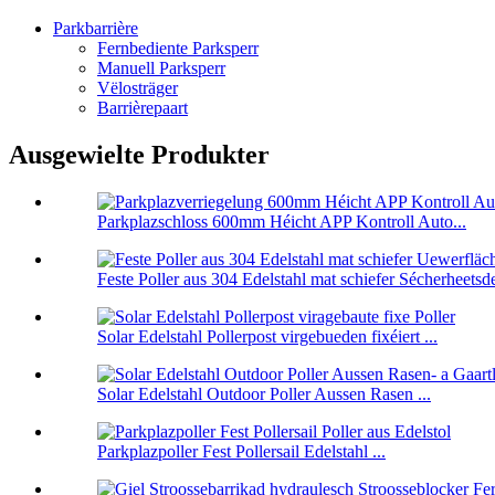
Parkbarrière
Fernbediente Parksperr
Manuell Parksperr
Vëlosträger
Barrièrepaart
Ausgewielte Produkter
Parkplazschloss 600mm Héicht APP Kontroll Auto...
Feste Poller aus 304 Edelstahl mat schiefer Sécherheetsde
Solar Edelstahl Pollerpost virgebueden fixéiert ...
Solar Edelstahl Outdoor Poller Aussen Rasen ...
Parkplazpoller Fest Pollersail Edelstahl ...