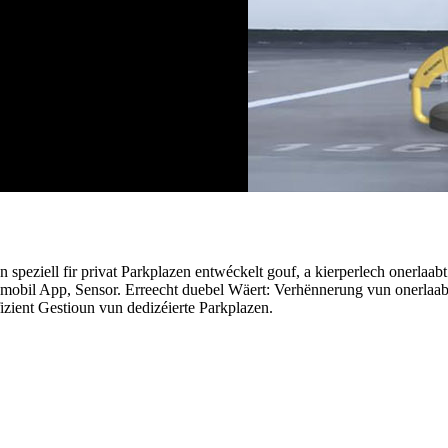
en speziell fir privat Parkplazen entwéckelt gouf, a kierperlech onerl
ng, mobil App, Sensor. Erreecht duebel Wäert: Verhënnerung vun onerl
izient Gestioun vun dedizéierte Parkplazen.