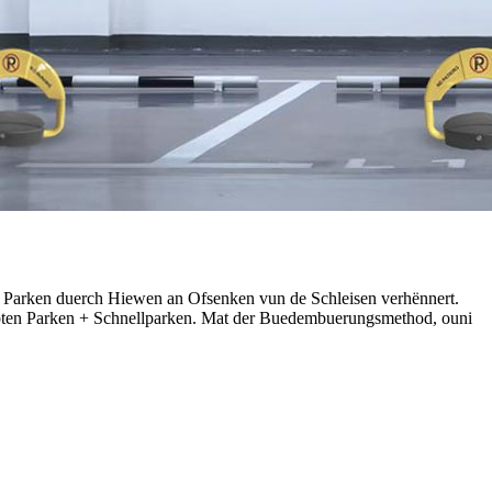
aabt Parken duerch Hiewen an Ofsenken vun de Schleisen verhënnert.
aabten Parken + Schnellparken. Mat der Buedembuerungsmethod, ouni