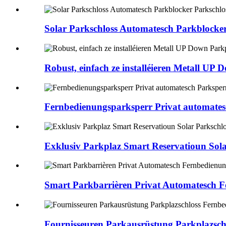
Solar Parkschloss Automatesch Parkblocke
Robust, einfach ze installéieren Metall U
Fernbedienungsparksperr Privat automates
Exklusiv Parkplaz Smart Reservatioun Sola
Smart Parkbarrièren Privat Automatesch F
Fournisseuren Parkausrüstung Parkplazsch