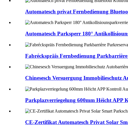
Automatesch privat Fernbedienung Bluetoot
Automatesch Parksperr 180° Antikollisioun
Fabréckspräis Fernbedienung Parkbarrière 
Chinesesch Versuergung Immobilieschutz Au
Parkplazverriegelung 600mm Héicht APP Ko
CE-Zertifikat Automatesch Privat Solar Sm