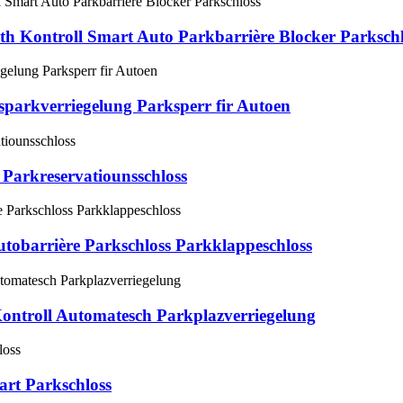
h Kontroll Smart Auto Parkbarrière Blocker Parkschl
sparkverriegelung Parksperr fir Autoen
Parkreservatiounsschloss
tobarrière Parkschloss Parkklappeschloss
ntroll Automatesch Parkplazverriegelung
art Parkschloss