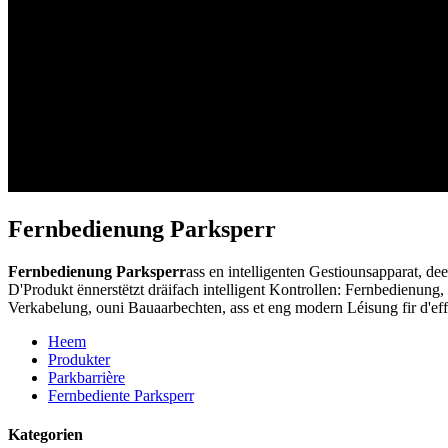
Fernbedienung Parksperr
Fernbedienung Parksperr
ass en intelligenten Gestiounsapparat, de
D'Produkt ënnerstëtzt dräifach intelligent Kontrollen: Fernbedienu
Verkabelung, ouni Bauaarbechten, ass et eng modern Léisung fir d'eff
Heem
Produkter
Parkbarrière
Fernbediente Parksperr
Kategorien