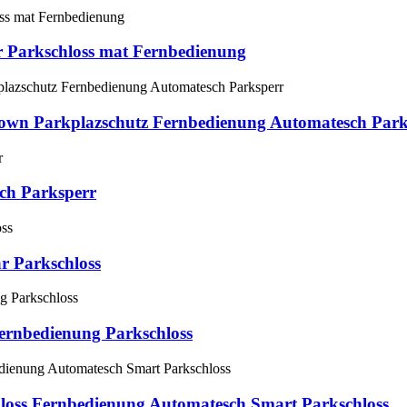
r Parkschloss mat Fernbedienung
P Down Parkplazschutz Fernbedienung Automatesch Par
ch Parksperr
r Parkschloss
ernbedienung Parkschloss
loss Fernbedienung Automatesch Smart Parkschloss