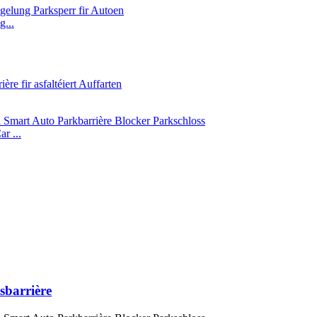
g...
r ...
sbarrière