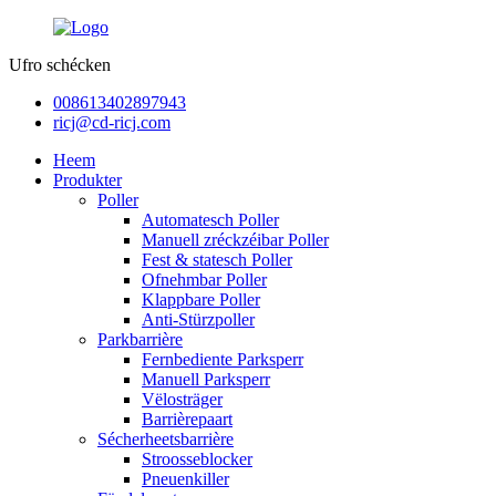
Ufro schécken
008613402897943
ricj@cd-ricj.com
Heem
Produkter
Poller
Automatesch Poller
Manuell zréckzéibar Poller
Fest & statesch Poller
Ofnehmbar Poller
Klappbare Poller
Anti-Stürzpoller
Parkbarrière
Fernbediente Parksperr
Manuell Parksperr
Vëlosträger
Barrièrepaart
Sécherheetsbarrière
Stroosseblocker
Pneuenkiller