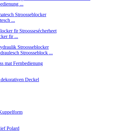
edienung ...
esch ...
er fir ...
aulesch Stroosseblock ...