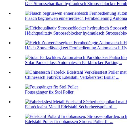
Giel Stroossebarrikad hydraulesch Stroosseblocker Fernb
Flaach begruewen ënnerierdesch Fernbedienung Automat
Héichqualitativ Stroosseblocker hydraulesch Stroosseblock
Héich Zouverlässegkeet Fernbedienung Automatesch Hydr
Solar Parkschloss Automatesch Parkblocker Parking...
Chinesesch Fabréck Edelstahl Verkéiersfest Bollar ...
Foussgänger fix Stol Poller
Fabrécksfest Metall Edelstahl Sécherheetspollard ...
Edelstahl Poller fir dobaussen Strooss Poller fir ...