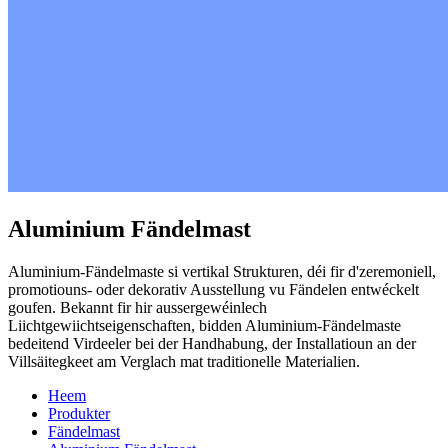
Aluminium Fändelmast
Aluminium-Fändelmaste si vertikal Strukturen, déi fir d'zeremoniell,
promotiouns- oder dekorativ Ausstellung vu Fändelen entwéckelt
goufen. Bekannt fir hir aussergewéinlech
Liichtgewiichtseigenschaften, bidden Aluminium-Fändelmaste
bedeitend Virdeeler bei der Handhabung, der Installatioun an der
Villsäitegkeet am Verglach mat traditionelle Materialien.
Heem
Produkter
Fändelmast