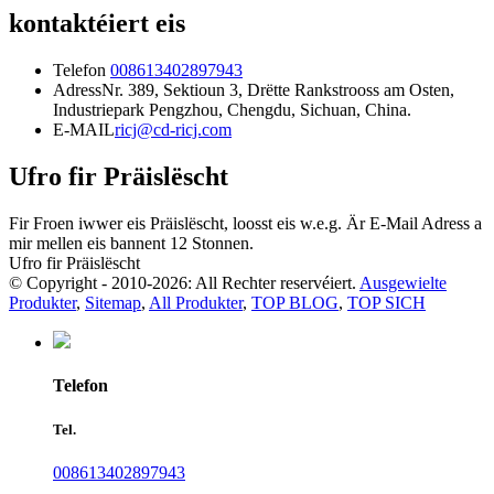
kontaktéiert eis
Telefon
008613402897943
Adress
Nr. 389, Sektioun 3, Drëtte Rankstrooss am Osten,
Industriepark Pengzhou, Chengdu, Sichuan, China.
E-MAIL
ricj@cd-ricj.com
Ufro fir Präislëscht
Fir Froen iwwer eis Präislëscht, loosst eis w.e.g. Är E-Mail Adress a
mir mellen eis bannent 12 Stonnen.
Ufro fir Präislëscht
© Copyright - 2010-2026: All Rechter reservéiert.
Ausgewielte
Produkter
,
Sitemap
,
All Produkter
,
TOP BLOG
,
TOP SICH
Telefon
Tel.
008613402897943