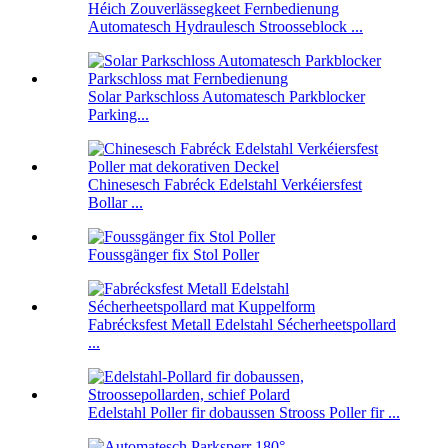
Héich Zouverlässegkeet Fernbedienung
Automatesch Hydraulesch Stroosseblock ...
Solar Parkschloss Automatesch Parkblocker
Parking...
Chinesesch Fabréck Edelstahl Verkéiersfest
Bollar ...
Foussgänger fix Stol Poller
Fabrécksfest Metall Edelstahl Sécherheetspollard
...
Edelstahl Poller fir dobaussen Strooss Poller fir ...