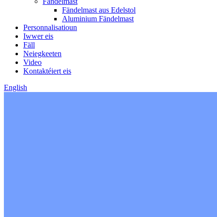
Fändelmast
Fändelmast aus Edelstol
Aluminium Fändelmast
Personnalisatioun
Iwwer eis
Fäll
Neiegkeeten
Video
Kontaktéiert eis
English