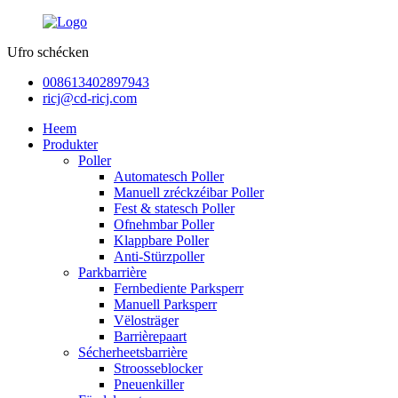
Ufro schécken
008613402897943
ricj@cd-ricj.com
Heem
Produkter
Poller
Automatesch Poller
Manuell zréckzéibar Poller
Fest & statesch Poller
Ofnehmbar Poller
Klappbare Poller
Anti-Stürzpoller
Parkbarrière
Fernbediente Parksperr
Manuell Parksperr
Vëlosträger
Barrièrepaart
Sécherheetsbarrière
Stroosseblocker
Pneuenkiller