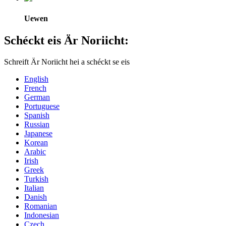
Uewen
Schéckt eis Är Noriicht:
Schreift Är Noriicht hei a schéckt se eis
English
French
German
Portuguese
Spanish
Russian
Japanese
Korean
Arabic
Irish
Greek
Turkish
Italian
Danish
Romanian
Indonesian
Czech