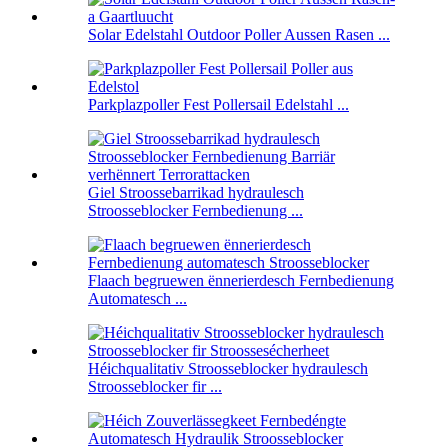
Solar Edelstahl Outdoor Poller Aussen Rasen ...
Parkplazpoller Fest Pollersail Edelstahl ...
Giel Stroossebarrikad hydraulesch
Stroosseblocker Fernbedienung ...
Flaach begruewen ënnerierdesch Fernbedienung
Automatesch ...
Héichqualitativ Stroosseblocker hydraulesch
Stroosseblocker fir ...