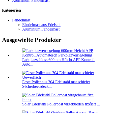
Aluminium Fändelmast
Kategorien
Fändelmast
Fändelmast aus Edelstol
Aluminium Fändelmast
Ausgewielte Produkter
Parkplazschloss 600mm Héicht APP Kontroll
Auto...
Feste Poller aus 304 Edelstahl mat schiefer
Sécherheetsdeck...
Solar Edelstahl Pollerpost virgebueden fixéiert ...