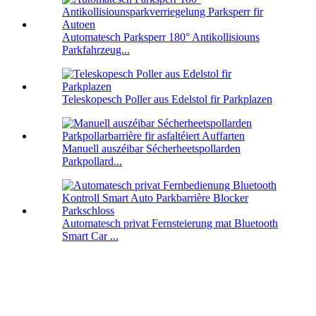
Automatesch Parksperr 180° Antikollisiouns
Parkfahrzeug...
Teleskopesch Poller aus Edelstol fir Parkplazen
Manuell auszéibar Sécherheetspollarden
Parkpollard...
Automatesch privat Fernsteierung mat Bluetooth
Smart Car ...