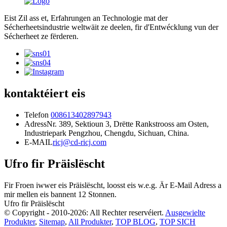
Eist Zil ass et, Erfahrungen an Technologie mat der
Sécherheetsindustrie weltwäit ze deelen, fir d'Entwécklung vun der
Sécherheet ze fërderen.
kontaktéiert eis
Telefon
008613402897943
Adress
Nr. 389, Sektioun 3, Drëtte Rankstrooss am Osten,
Industriepark Pengzhou, Chengdu, Sichuan, China.
E-MAIL
ricj@cd-ricj.com
Ufro fir Präislëscht
Fir Froen iwwer eis Präislëscht, loosst eis w.e.g. Är E-Mail Adress a
mir mellen eis bannent 12 Stonnen.
Ufro fir Präislëscht
© Copyright - 2010-2026: All Rechter reservéiert.
Ausgewielte
Produkter
,
Sitemap
,
All Produkter
,
TOP BLOG
,
TOP SICH