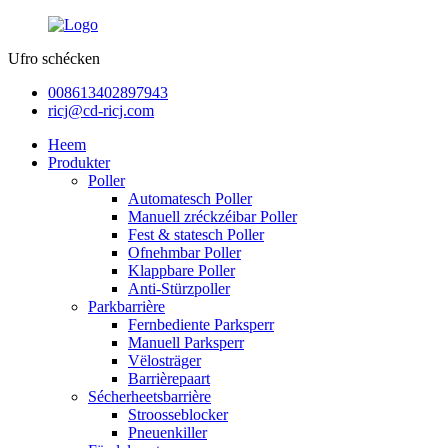
Ufro schécken
008613402897943
ricj@cd-ricj.com
Heem
Produkter
Poller
Automatesch Poller
Manuell zréckzéibar Poller
Fest & statesch Poller
Ofnehmbar Poller
Klappbare Poller
Anti-Stürzpoller
Parkbarrière
Fernbediente Parksperr
Manuell Parksperr
Vëlosträger
Barrièrepaart
Sécherheetsbarrière
Stroosseblocker
Pneuenkiller