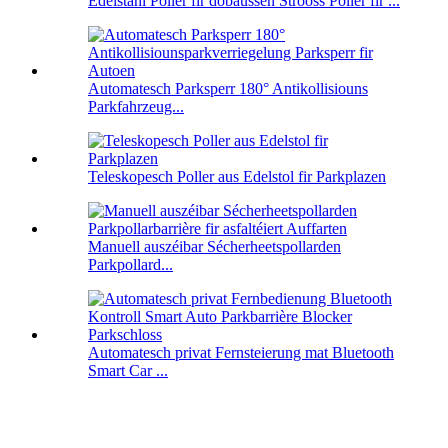
Edelstahl Poller fir dobaussen Strooss Poller fir ...
Automatesch Parksperr 180° Antikollisiouns
Parkfahrzeug...
Teleskopesch Poller aus Edelstol fir Parkplazen
Manuell auszéibar Sécherheetspollarden
Parkpollard...
Automatesch privat Fernsteierung mat Bluetooth
Smart Car ...