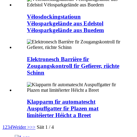
Vëlosdockingstatioun
Vëlosparkgelände aus Edelstol
Vëlosparkgelände aus Buedem
Elektronesch Barrière fir
Zougangskontroll fir Gefierer, riichte
Schinn
Klapparm fir automatescht
Auspuffgatter fir Plazen mat
limitéierter Héicht a Breet
1
2
3
4
Weider >
>>
Säit 1 / 4