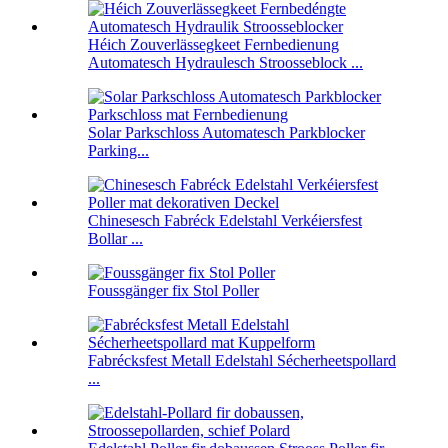
Héich Zouverlässegkeet Fernbedienung
Automatesch Hydraulesch Stroosseblock ...
Solar Parkschloss Automatesch Parkblocker
Parking...
Chinesesch Fabréck Edelstahl Verkéiersfest
Bollar ...
Foussgänger fix Stol Poller
Fabrécksfest Metall Edelstahl Sécherheetspollard
...