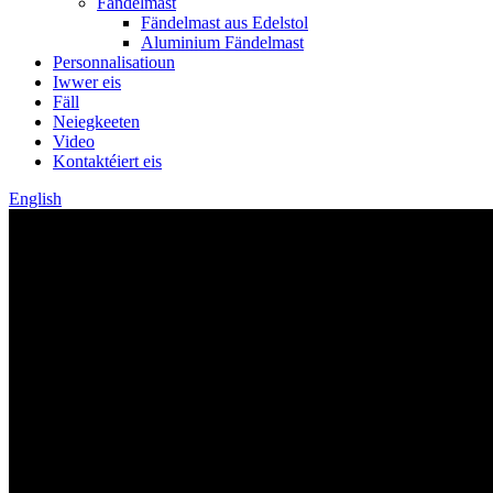
Fändelmast
Fändelmast aus Edelstol
Aluminium Fändelmast
Personnalisatioun
Iwwer eis
Fäll
Neiegkeeten
Video
Kontaktéiert eis
English