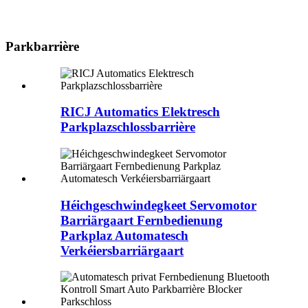
Parkbarrière
RICJ Automatics Elektresch
Parkplazschlossbarrière
Héichgeschwindegkeet Servomotor
Barriärgaart Fernbedienung
Parkplaz Automatesch
Verkéiersbarriärgaart