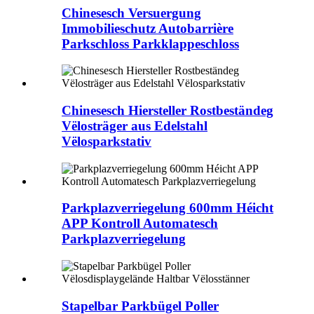
Chinesesch Versuergung
Immobilieschutz Autobarrière
Parkschloss Parkklappeschloss
Chinesesch Hiersteller Rostbeständeg
Vëlosträger aus Edelstahl
Vëlosparkstativ
Parkplazverriegelung 600mm Héicht
APP Kontroll Automatesch
Parkplazverriegelung
Stapelbar Parkbügel Poller