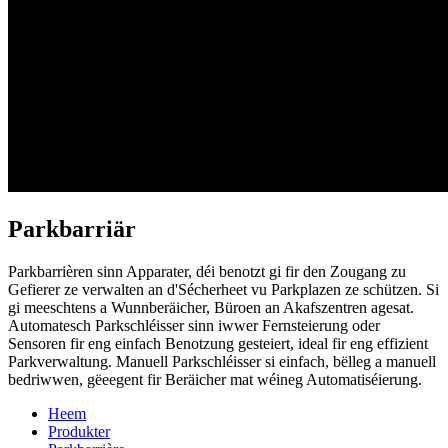
Parkbarriär
Parkbarrièren sinn Apparater, déi benotzt gi fir den Zougang zu
Gefierer ze verwalten an d'Sécherheet vu Parkplazen ze schützen. Si
gi meeschtens a Wunnberäicher, Büroen an Akafszentren agesat.
Automatesch Parkschléisser sinn iwwer Fernsteierung oder
Sensoren fir eng einfach Benotzung gesteiert, ideal fir eng effizient
Parkverwaltung. Manuell Parkschléisser si einfach, bëlleg a manuell
bedriwwen, gëeegent fir Beräicher mat wéineg Automatiséierung.
Heem
Produkter