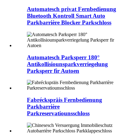
Automatesch privat Fernbedienung
Bluetooth Kontroll Smart Auto
Parkbarrière Blocker Parkschloss
Automatesch Parksperr 180°
Antikollisiounsparkverriegelung
Parksperr fir Autoen
Fabréckspräis Fernbedienung
Parkbarrière
Parkreservatiounsschloss