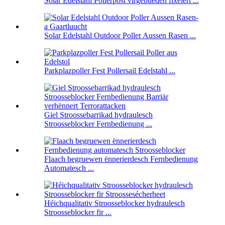
Solar Edelstahl Pollerpost virgebueden fixéiert ...
Solar Edelstahl Outdoor Poller Aussen Rasen ...
Parkplazpoller Fest Pollersail Edelstahl ...
Giel Stroossebarrikad hydraulesch
Stroosseblocker Fernbedienung ...
Flaach begruewen ënnerierdesch Fernbedienung
Automatesch ...
Héichqualitativ Stroosseblocker hydraulesch
Stroosseblocker fir ...