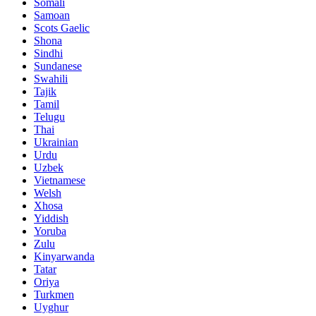
Somali
Samoan
Scots Gaelic
Shona
Sindhi
Sundanese
Swahili
Tajik
Tamil
Telugu
Thai
Ukrainian
Urdu
Uzbek
Vietnamese
Welsh
Xhosa
Yiddish
Yoruba
Zulu
Kinyarwanda
Tatar
Oriya
Turkmen
Uyghur