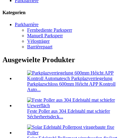
Parkbarrière
Kategorien
Parkbarrière
Fernbediente Parksperr
Manuell Parksperr
Vëlosträger
Barrièrepaart
Ausgewielte Produkter
Parkplazschloss 600mm Héicht APP Kontroll
Auto...
Feste Poller aus 304 Edelstahl mat schiefer
Sécherheetsdeck...