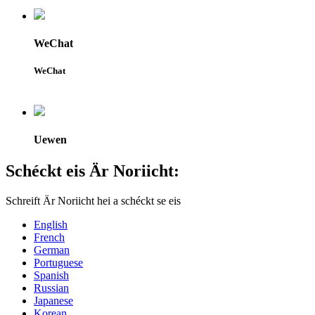
WeChat
WeChat
Uewen
Schéckt eis Är Noriicht:
Schreift Är Noriicht hei a schéckt se eis
English
French
German
Portuguese
Spanish
Russian
Japanese
Korean