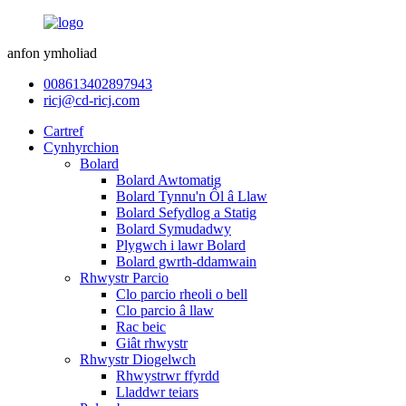
anfon ymholiad
008613402897943
ricj@cd-ricj.com
Cartref
Cynhyrchion
Bolard
Bolard Awtomatig
Bolard Tynnu'n Ôl â Llaw
Bolard Sefydlog a Statig
Bolard Symudadwy
Plygwch i lawr Bolard
Bolard gwrth-ddamwain
Rhwystr Parcio
Clo parcio rheoli o bell
Clo parcio â llaw
Rac beic
Giât rhwystr
Rhwystr Diogelwch
Rhwystrwr ffyrdd
Lladdwr teiars