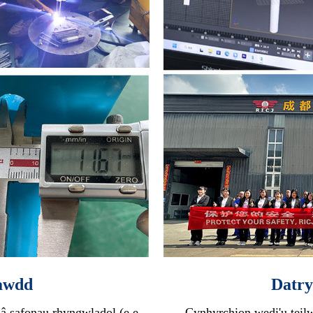
awdd
Datry
 â safonau rhyngwladol (e.e.,
Cynhyrchion wedi'u teilw