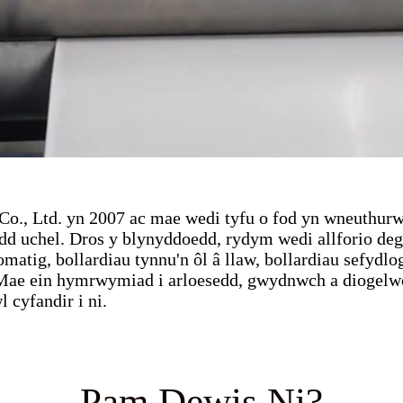
o., Ltd. yn 2007 ac mae wedi tyfu o fod yn wneuthurwr
dd uchel. Dros y blynyddoedd, rydym wedi allforio dega
tig, bollardiau tynnu'n ôl â llaw, bollardiau sefydlo
d. Mae ein hymrwymiad i arloesedd, gwydnwch a diogelw
 cyfandir i ni.
Pam Dewis Ni?