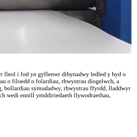
 lleol i fod yn gyflenwr dibynadwy ledled y byd o
u o filoedd o folardiau, rhwystrau diogelwch, a
g, bollardiau symudadwy, rhwystrau ffyrdd, lladdwyr
ch wedi ennill ymddiriedaeth llywodraethau,