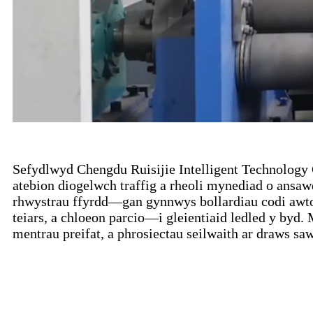
Sefydlwyd Chengdu Ruisijie Intelligent Technology C
atebion diogelwch traffig a rheoli mynediad o ansaw
rhwystrau ffyrdd—gan gynnwys bollardiau codi awtoma
teiars, a chloeon parcio—i gleientiaid ledled y by
mentrau preifat, a phrosiectau seilwaith ar draws sawl