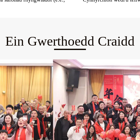
Ein Gwerthoedd Craidd