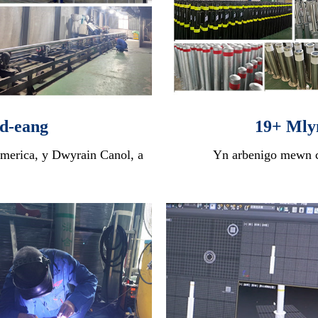
d-eang
19+ Mly
merica, y Dwyrain Canol, a
Yn arbenigo mewn cy