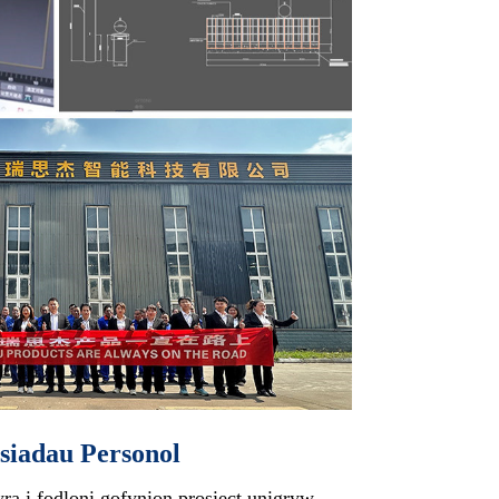
siadau Personol
ra i fodloni gofynion prosiect unigryw.