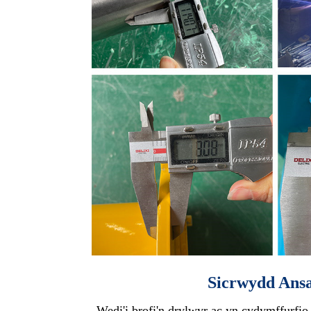
Sicrwydd Ans
Wedi'i brofi'n drylwyr ac yn cydymffurfio