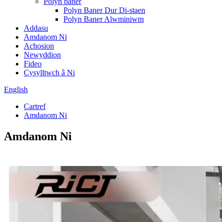
Polyn baner
Polyn Baner Dur Di-staen
Polyn Baner Alwminiwm
Addasu
Amdanom Ni
Achosion
Newyddion
Fideo
Cysylltwch â Ni
English
Cartref
Amdanom Ni
Amdanom Ni