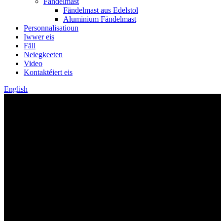
Fändelmast
Fändelmast aus Edelstol
Aluminium Fändelmast
Personnalisatioun
Iwwer eis
Fäll
Neiegkeeten
Video
Kontaktéiert eis
English