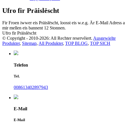
Ufro fir Präislëscht
Fir Froen iwwer eis Präislëscht, loosst eis w.e.g. Är E-Mail Adress a
mir mellen eis bannent 12 Stonnen.
Ufro fir Präislëscht
© Copyright - 2010-2026: All Rechter reservéiert.
Ausgewielte
Produkter
,
Sitemap
,
All Produkter
,
TOP BLOG
,
TOP SICH
Telefon
Tel.
008613402897943
E-Mail
E-Mail