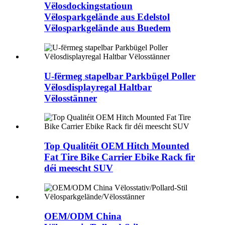
Vëlosdockingstatioun
Vëlosparkgelände aus Edelstol
Vëlosparkgelände aus Buedem
U-fërmeg stapelbar Parkbügel Poller
Vëlosdisplayregal Haltbar
Vëlosstänner
Top Qualitéit OEM Hitch Mounted
Fat Tire Bike Carrier Ebike Rack fir
déi meescht SUV
OEM/ODM China