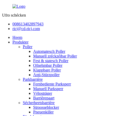
Ufro schécken
008613402897943
ricj@cd-ricj.com
Heem
Produkter
Poller
Automatesch Poller
Manuell zréckzéibar Poller
Fest & statesch Poller
Ofnehmbar Poller
Klappbare Poller
Anti-Stürzpoller
Parkbarrière
Fernbediente Parksperr
Manuell Parksperr
Vëlosträger
Barrièrepaart
Sécherheetsbarrière
Stroosseblocker
Pneuenkiller