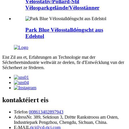
Vëlosstativ/Pollard-Stil
Vëlosparkgelände/Vëlosstänner
Park Blue Vëlosstalldéngscht aus
Edelstol
Eist Zil ass et, Erfahrungen an Technologie mat der
Sécherheetsindustrie weltwäit ze deelen, fir d'Entwécklung vun der
Sécherheet ze fërderen.
kontaktéiert eis
Telefon
008613402897943
Adress
Nr. 389, Sektioun 3, Drëtte Rankstrooss am Osten,
Industriepark Pengzhou, Chengdu, Sichuan, China.
E-MAIL
ricj@cd-ricj.com