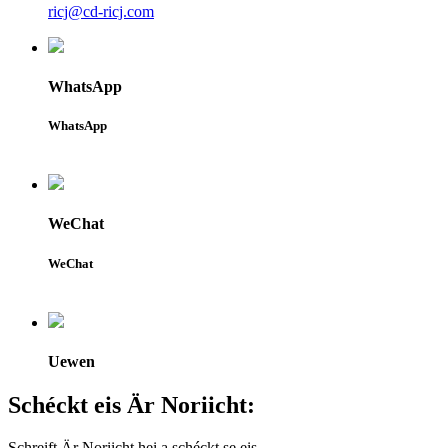
ricj@cd-ricj.com
WhatsApp
WhatsApp
WeChat
WeChat
Uewen
Schéckt eis Är Noriicht:
Schreift Är Noriicht hei a schéckt se eis