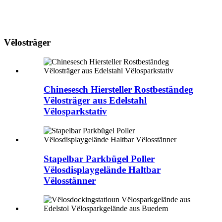
Vëlosträger
Chinesesch Hiersteller Rostbeständeg
Vëlosträger aus Edelstahl
Vëlosparkstativ
Stapelbar Parkbügel Poller
Vëlosdisplaygelände Haltbar
Vëlosstänner