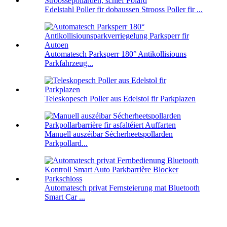
Edelstahl Poller fir dobaussen Strooss Poller fir ...
Automatesch Parksperr 180° Antikollisiouns
Parkfahrzeug...
Teleskopesch Poller aus Edelstol fir Parkplazen
Manuell auszéibar Sécherheetspollarden
Parkpollard...
Automatesch privat Fernsteierung mat Bluetooth
Smart Car ...