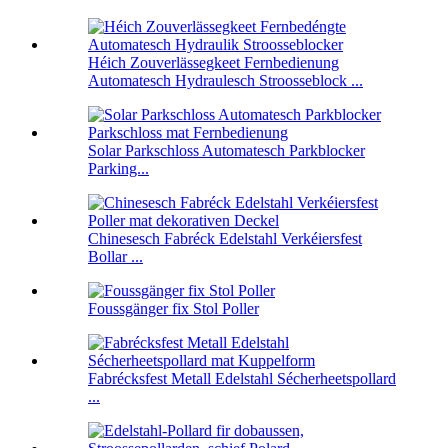
Héich Zouverlässegkeet Fernbedienung
Automatesch Hydraulesch Stroosseblock ...
Solar Parkschloss Automatesch Parkblocker
Parking...
Chinesesch Fabréck Edelstahl Verkéiersfest
Bollar ...
Foussgänger fix Stol Poller
Fabrécksfest Metall Edelstahl Sécherheetspollard
...