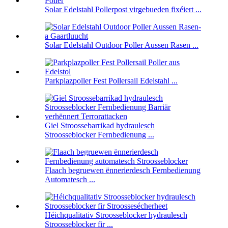
Solar Edelstahl Pollerpost virgebueden fixéiert ...
Solar Edelstahl Outdoor Poller Aussen Rasen ...
Parkplazpoller Fest Pollersail Edelstahl ...
Giel Stroossebarrikad hydraulesch
Stroosseblocker Fernbedienung ...
Flaach begruewen ënnerierdesch Fernbedienung
Automatesch ...
Héichqualitativ Stroosseblocker hydraulesch
Stroosseblocker fir ...