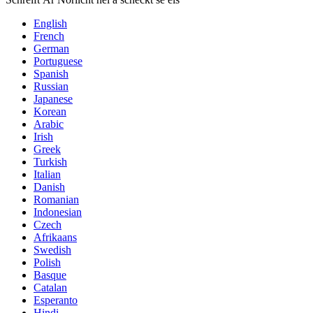
English
French
German
Portuguese
Spanish
Russian
Japanese
Korean
Arabic
Irish
Greek
Turkish
Italian
Danish
Romanian
Indonesian
Czech
Afrikaans
Swedish
Polish
Basque
Catalan
Esperanto
Hindi