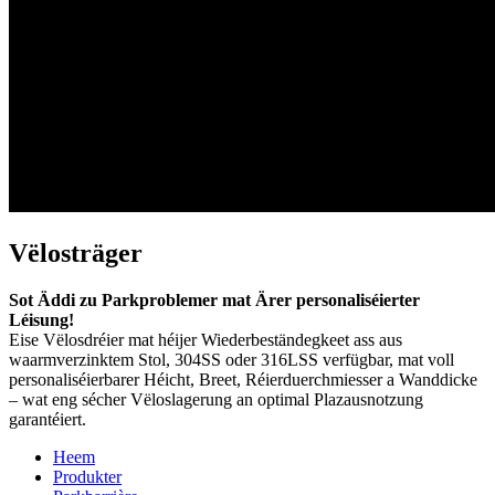
Vëlosträger
Sot Äddi zu Parkproblemer mat Ärer personaliséierter
Léisung!
Eise Vëlosdréier mat héijer Wiederbeständegkeet ass aus
waarmverzinktem Stol, 304SS oder 316LSS verfügbar, mat voll
personaliséierbarer Héicht, Breet, Réierduerchmiesser a Wanddicke
– wat eng sécher Vëloslagerung an optimal Plazausnotzung
garantéiert.
Heem
Produkter