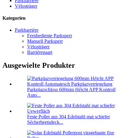
Parkbarrière
Vëlosträger
Kategorien
Parkbarrière
Fernbediente Parksperr
Manuell Parksperr
Vëlosträger
Barrièrepaart
Ausgewielte Produkter
Parkplazschloss 600mm Héicht APP Kontroll
Auto...
Feste Poller aus 304 Edelstahl mat schiefer
Sécherheetsdeck...