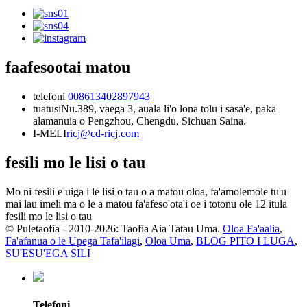
faafesootai matou
telefoni
008613402897943
tuatusi
Nu.389, vaega 3, auala li'o lona tolu i sasa'e, paka
alamanuia o Pengzhou, Chengdu, Sichuan Saina.
I-MELI
ricj@cd-ricj.com
fesili mo le lisi o tau
Mo ni fesili e uiga i le lisi o tau o a matou oloa, fa'amolemole tu'u
mai lau imeli ma o le a matou fa'afeso'ota'i oe i totonu ole 12 itula
fesili mo le lisi o tau
© Puletaofia - 2010-2026: Taofia Aia Tatau Uma.
Oloa Fa'aalia
,
Fa'afanua o le Upega Tafa'ilagi
,
Oloa Uma
,
BLOG PITO I LUGA
,
SU'ESU'EGA SILI
Telefoni