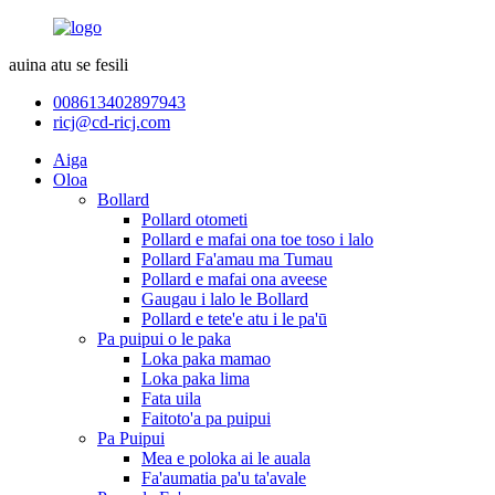
auina atu se fesili
008613402897943
ricj@cd-ricj.com
Aiga
Oloa
Bollard
Pollard otometi
Pollard e mafai ona toe toso i lalo
Pollard Fa'amau ma Tumau
Pollard e mafai ona aveese
Gaugau i lalo le Bollard
Pollard e tete'e atu i le pa'ū
Pa puipui o le paka
Loka paka mamao
Loka paka lima
Fata uila
Faitoto'a pa puipui
Pa Puipui
Mea e poloka ai le auala
Fa'aumatia pa'u ta'avale