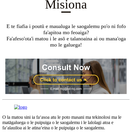
Misiona
E te fiafia i poutū e maualuga le saogalemu po'o ni fofo
fa'apitoa mo feoaiga?
Fa'afeso'ota'i matou i le asō e talanoaina ai ou mana'oga
mo le galuega!
O la matou sini ia faʻasoa atu le poto masani ma tekinolosi ma le
matāgaluega o le puipuiga o le saogalemu i le lalolagi atoa e
faʻalauiloa ai le atinaʻeina o le puipuiga o le saogalemu.