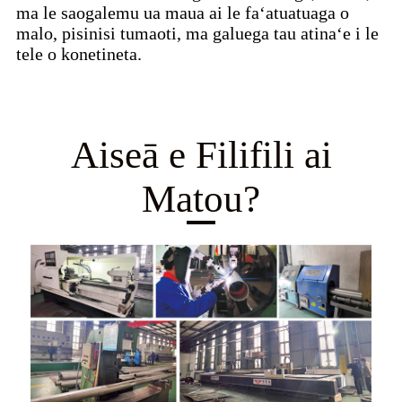
ma le saogalemu ua maua ai le faʻatuatuaga o
malo, pisinisi tumaoti, ma galuega tau atinaʻe i le
tele o konetineta.
Aiseā e Filifili ai
Matou?