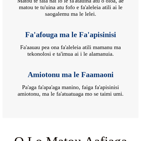
Matou te faia nai lo le fa'atauina atu o oloa, ae
matou te tu'uina atu fofo e fa'aleleia atili ai le
saogalemu ma le lelei.
Fa'afouga ma le Fa'apisinisi
Fa'aauau pea ona fa'aleleia atili mamanu ma
tekonolosi e ta'imua ai i le alamanuia.
Amiotonu ma le Faamaoni
Pa'aga fa'apa'aga manino, faiga fa'apisinisi
amiotonu, ma le fa'atuatuaga mo se taimi umi.