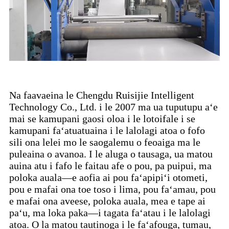
Na faavaeina le Chengdu Ruisijie Intelligent
Technology Co., Ltd. i le 2007 ma ua tuputupu aʻe
mai se kamupani gaosi oloa i le lotoifale i se
kamupani faʻatuatuaina i le lalolagi atoa o fofo
sili ona lelei mo le saogalemu o feoaiga ma le
puleaina o avanoa. I le aluga o tausaga, ua matou
auina atu i fafo le faitau afe o pou, pa puipui, ma
poloka auala—e aofia ai pou faʻapipiʻi otometi,
pou e mafai ona toe toso i lima, pou faʻamau, pou
e mafai ona aveese, poloka auala, mea e tape ai
paʻu, ma loka paka—i tagata faʻatau i le lalolagi
atoa. O la matou tautinoga i le faʻafouga, tumau,