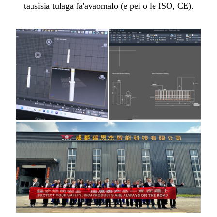
tausisia tulaga fa'avaomalo (e pei o le ISO, CE).