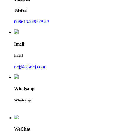
Telefoni
008613402897943
Imeli
Imeli
ricj@cd-ricj.com
Whatsapp
Whatsapp
WeChat