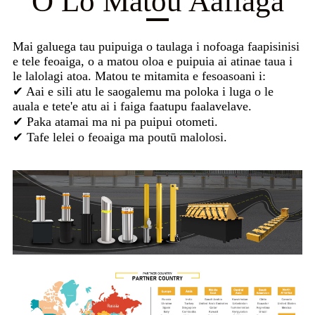
O Lo Matou Aafiaga
Mai galuega tau puipuiga o taulaga i nofoaga faapisinisi
e tele feoaiga, o a matou oloa e puipuia ai atinae taua i
le lalolagi atoa. Matou te mitamita e fesoasoani i:
✔ Aai e sili atu le saogalemu ma poloka i luga o le
auala e tete'e atu ai i faiga faatupu faalavelave.
✔ Paka atamai ma ni pa puipui otometi.
✔ Tafe lelei o feoaiga ma poutū malolosi.