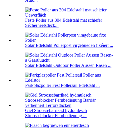
Auto...
Feste Poller aus 304 Edelstahl mat schiefer
Sécherheetsdeck...
Solar Edelstahl Pollerpost virgebueden fixéiert ...
Solar Edelstahl Outdoor Poller Aussen Rasen ...
Parkplazpoller Fest Pollersail Edelstahl ...
Giel Stroossebarrikad hydraulesch
Stroosseblocker Fernbedienung ...