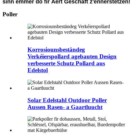
sinn ëmmer do fir Äert Geschäft z'ënnerstëtzen!
Poller
Korrosiounsbeständeg
Verkéierspollard agebauten Design
verbesserte Schutz Pollard aus
Edelstol
Solar Edelstahl Outdoor Poller
Aussen Rasen- a Gaartluucht