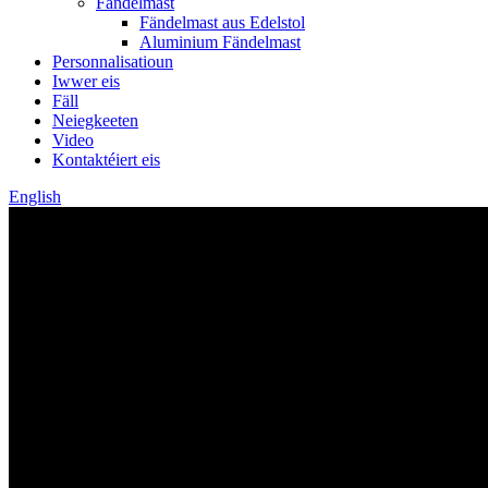
Fändelmast
Fändelmast aus Edelstol
Aluminium Fändelmast
Personnalisatioun
Iwwer eis
Fäll
Neiegkeeten
Video
Kontaktéiert eis
English