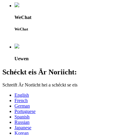
WeChat
WeChat
Uewen
Schéckt eis Är Noriicht:
Schreift Är Noriicht hei a schéckt se eis
English
French
German
Portuguese
Spanish
Russian
Japanese
Korean