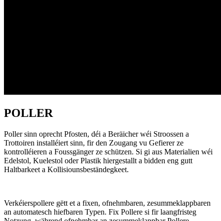
POLLER
Poller sinn oprecht Pfosten, déi a Beräicher wéi Stroossen a
Trottoiren installéiert sinn, fir den Zougang vu Gefierer ze
kontrolléieren a Foussgänger ze schützen. Si gi aus Materialien wéi
Edelstol, Kuelestol oder Plastik hiergestallt a bidden eng gutt
Haltbarkeet a Kollisiounsbeständegkeet.
Verkéierspollere gëtt et a fixen, ofnehmbaren, zesummeklappbaren
an automatesch hiefbaren Typen. Fix Pollere si fir laangfristeg
Notzung, während ofnehmbar an zesummeklappbar Pollere