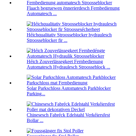
Flaach begruewen ënnerierdesch Fernbedienung
Automatesch ...
Héichqualitativ Stroosseblocker hydraulesch
Stroosseblocker fir ...
Héich Zouverlässegkeet Fernbedienung
Automatesch Hydraulesch Stroosseblock ...
Solar Parkschloss Automatesch Parkblocker
Parking...
Chinesesch Fabréck Edelstahl Verkéiersfest
Bollar ...