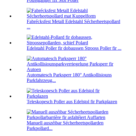
Foussgänger fix Stol Poller
Fabrécksfest Metall Edelstahl Sécherheetspollard
...
Edelstahl Poller fir dobaussen Strooss Poller fir ...
Automatesch Parksperr 180° Antikollisiouns
Parkfahrzeug...
Teleskopesch Poller aus Edelstol fir Parkplazen
Manuell auszéibar Sécherheetspollarden
Parkpollard...