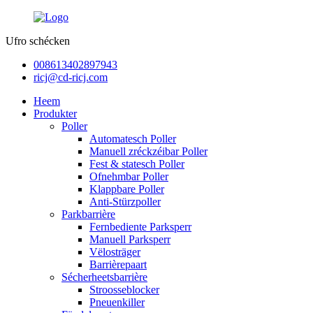
Ufro schécken
008613402897943
ricj@cd-ricj.com
Heem
Produkter
Poller
Automatesch Poller
Manuell zréckzéibar Poller
Fest & statesch Poller
Ofnehmbar Poller
Klappbare Poller
Anti-Stürzpoller
Parkbarrière
Fernbediente Parksperr
Manuell Parksperr
Vëlosträger
Barrièrepaart
Sécherheetsbarrière
Stroosseblocker
Pneuenkiller