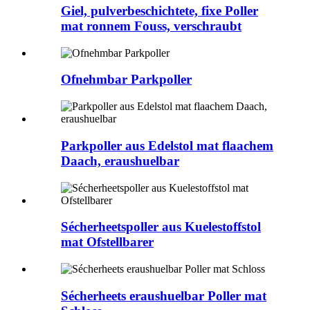
Giel, pulverbeschichtete, fixe Poller
mat ronnem Fouss, verschraubt
Ofnehmbar Parkpoller
Parkpoller aus Edelstol mat flaachem
Daach, eraushuelbar
Sécherheetspoller aus Kuelestoffstol
mat Ofstellbarer
Sécherheets eraushuelbar Poller mat