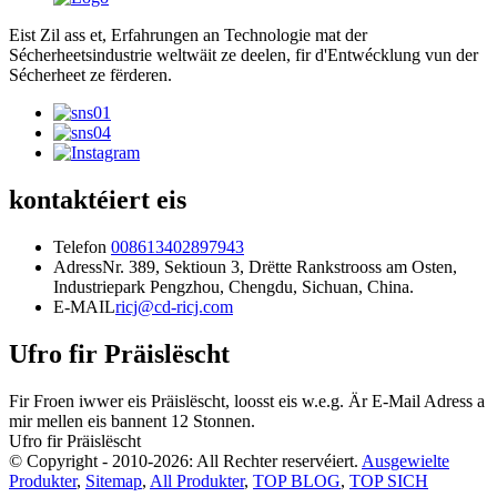
Eist Zil ass et, Erfahrungen an Technologie mat der
Sécherheetsindustrie weltwäit ze deelen, fir d'Entwécklung vun der
Sécherheet ze fërderen.
kontaktéiert eis
Telefon
008613402897943
Adress
Nr. 389, Sektioun 3, Drëtte Rankstrooss am Osten,
Industriepark Pengzhou, Chengdu, Sichuan, China.
E-MAIL
ricj@cd-ricj.com
Ufro fir Präislëscht
Fir Froen iwwer eis Präislëscht, loosst eis w.e.g. Är E-Mail Adress a
mir mellen eis bannent 12 Stonnen.
Ufro fir Präislëscht
© Copyright - 2010-2026: All Rechter reservéiert.
Ausgewielte
Produkter
,
Sitemap
,
All Produkter
,
TOP BLOG
,
TOP SICH