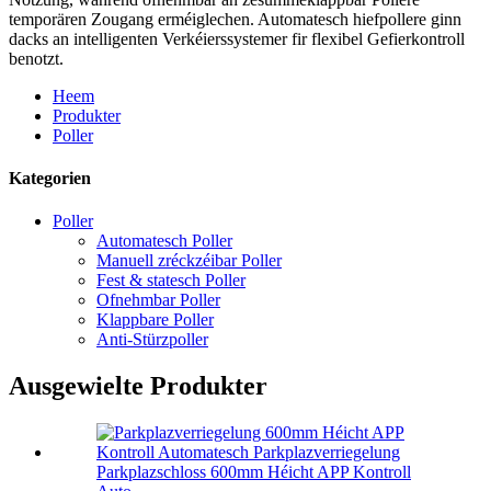
temporären Zougang erméiglechen. Automatesch hiefpollere ginn
dacks an intelligenten Verkéierssystemer fir flexibel Gefierkontroll
benotzt.
Heem
Produkter
Poller
Kategorien
Poller
Automatesch Poller
Manuell zréckzéibar Poller
Fest & statesch Poller
Ofnehmbar Poller
Klappbare Poller
Anti-Stürzpoller
Ausgewielte Produkter
Parkplazschloss 600mm Héicht APP Kontroll