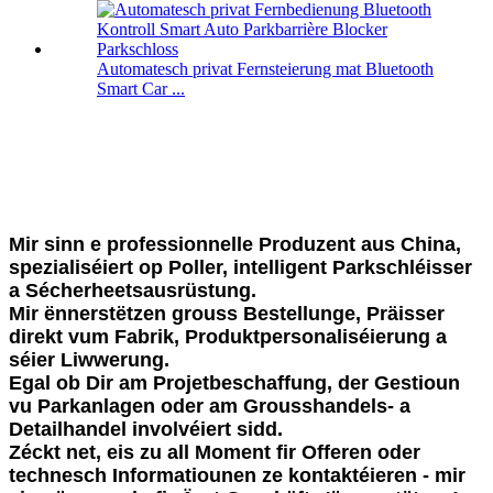
Automatesch privat Fernsteierung mat Bluetooth
Smart Car ...
Mir sinn e professionnelle Produzent aus China,
spezialiséiert op Poller, intelligent Parkschléisser
a Sécherheetsausrüstung.
Mir ënnerstëtzen grouss Bestellunge, Präisser
direkt vum Fabrik, Produktpersonaliséierung a
séier Liwwerung.
Egal ob Dir am Projetbeschaffung, der Gestioun
vu Parkanlagen oder am Grousshandels- a
Detailhandel involvéiert sidd.
Zéckt net, eis zu all Moment fir Offeren oder
technesch Informatiounen ze kontaktéieren - mir