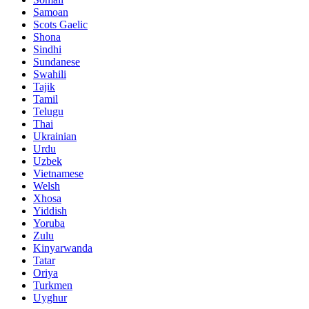
Samoan
Scots Gaelic
Shona
Sindhi
Sundanese
Swahili
Tajik
Tamil
Telugu
Thai
Ukrainian
Urdu
Uzbek
Vietnamese
Welsh
Xhosa
Yiddish
Yoruba
Zulu
Kinyarwanda
Tatar
Oriya
Turkmen
Uyghur