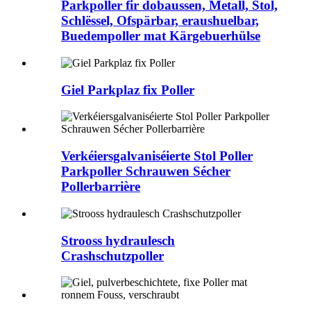
Parkpoller fir dobaussen, Metall, Stol,
Schlëssel, Ofspärbar, eraushuelbar,
Buedempoller mat Kärgebuerhülse
Giel Parkplaz fix Poller
Verkéiersgalvaniséierte Stol Poller
Parkpoller Schrauwen Sécher
Pollerbarrière
Strooss hydraulesch
Crashschutzpoller