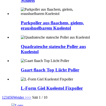
Schloss
Parkpoller aus flaachem, gielem,
eraushuelbarem Kuelestol
Quadratesche statesche Poller aus
Kuelestol
Gaart flaach Top Liicht Poller
L-Form Giel Kuelestol Fixpoller
1
2
3
4
5
6
Weider >
>>
Säit 1 / 10