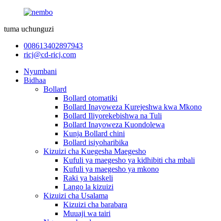
tuma uchunguzi
008613402897943
ricj@cd-ricj.com
Nyumbani
Bidhaa
Bollard
Bollard otomatiki
Bollard Inayoweza Kurejeshwa kwa Mkono
Bollard Iliyorekebishwa na Tuli
Bollard Inayoweza Kuondolewa
Kunja Bollard chini
Bollard isiyoharibika
Kizuizi cha Kuegesha Maegesho
Kufuli ya maegesho ya kidhibiti cha mbali
Kufuli ya maegesho ya mkono
Raki ya baiskeli
Lango la kizuizi
Kizuizi cha Usalama
Kizuizi cha barabara
Muuaji wa tairi