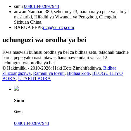
simu
008613402897943
anwani
Nambari 389, sehemu ya 3, barabara ya pete ya tatu ya
mashariki, Hifadhi ya Viwanda ya Pengzhou, Chengdu,
Sichuan China.
BARUA PEPE
ricj@cd-ricj.com
uchunguzi wa orodha ya bei
Kwa maswali kuhusu orodha ya bei za bidhaa zetu, tafadhali tuachie
barua pepe yako nasi tutawasiliana nawe ndani ya saa 12
uchunguzi wa orodha ya bei
© Hakimiliki - 2010-2026: Haki Zote Zimehifadhiwa.
Bidhaa
Zilizoangaziwa
,
Ramani ya tovuti
,
Bidhaa Zote
,
BLOGU ILIYO
BORA
,
UTAFITI BORA
Simu
Simu
008613402897943