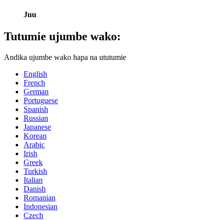
Juu
Tutumie ujumbe wako:
Andika ujumbe wako hapa na ututumie
English
French
German
Portuguese
Spanish
Russian
Japanese
Korean
Arabic
Irish
Greek
Turkish
Italian
Danish
Romanian
Indonesian
Czech