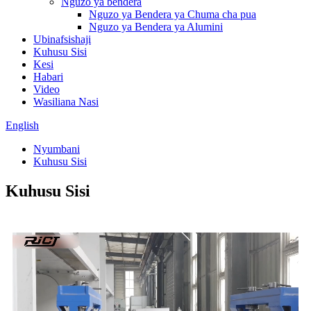
Nguzo ya bendera
Nguzo ya Bendera ya Chuma cha pua
Nguzo ya Bendera ya Alumini
Ubinafsishaji
Kuhusu Sisi
Kesi
Habari
Video
Wasiliana Nasi
English
Nyumbani
Kuhusu Sisi
Kuhusu Sisi