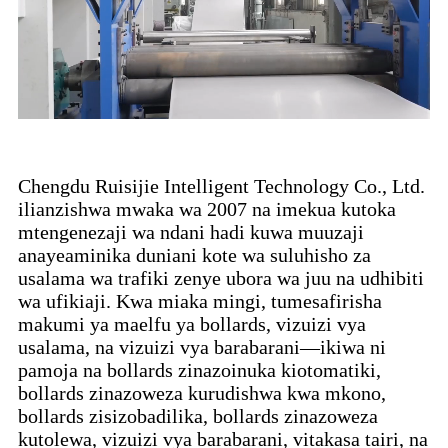
Chengdu Ruisijie Intelligent Technology Co., Ltd.
ilianzishwa mwaka wa 2007 na imekua kutoka
mtengenezaji wa ndani hadi kuwa muuzaji
anayeaminika duniani kote wa suluhisho za
usalama wa trafiki zenye ubora wa juu na udhibiti
wa ufikiaji. Kwa miaka mingi, tumesafirisha
makumi ya maelfu ya bollards, vizuizi vya
usalama, na vizuizi vya barabarani—ikiwa ni
pamoja na bollards zinazoinuka kiotomatiki,
bollards zinazoweza kurudishwa kwa mkono,
bollards zisizobadilika, bollards zinazoweza
kutolewa, vizuizi vya barabarani, vitakasa tairi, na