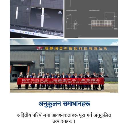
अनुकूलन समाधानहरू
अद्वितीय परियोजना आवश्यकताहरू पूरा गर्न अनुकूलित
उत्पादनहरू।