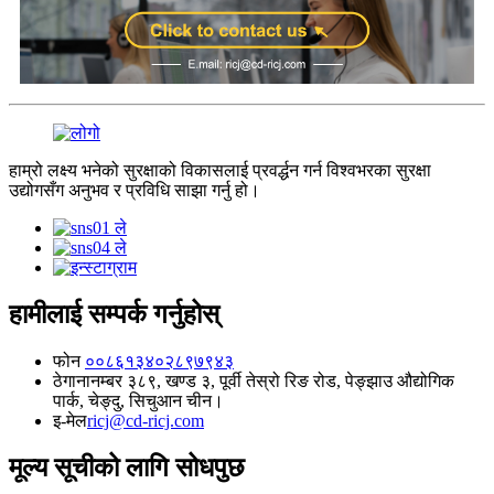
हाम्रो लक्ष्य भनेको सुरक्षाको विकासलाई प्रवर्द्धन गर्न विश्वभरका सुरक्षा
उद्योगसँग अनुभव र प्रविधि साझा गर्नु हो।
हामीलाई सम्पर्क गर्नुहोस्
फोन
००८६१३४०२८९७९४३
ठेगाना
नम्बर ३८९, खण्ड ३, पूर्वी तेस्रो रिङ रोड, पेङ्झाउ औद्योगिक
पार्क, चेङ्दु, सिचुआन चीन।
इ-मेल
ricj@cd-ricj.com
मूल्य सूचीको लागि सोधपुछ