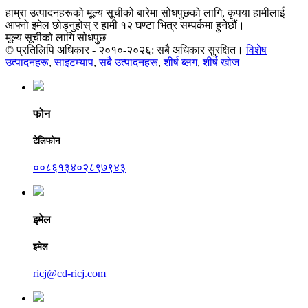
हाम्रा उत्पादनहरूको मूल्य सूचीको बारेमा सोधपुछको लागि, कृपया हामीलाई
आफ्नो इमेल छोड्नुहोस् र हामी १२ घण्टा भित्र सम्पर्कमा हुनेछौं।
मूल्य सूचीको लागि सोधपुछ
© प्रतिलिपि अधिकार - २०१०-२०२६: सबै अधिकार सुरक्षित।
विशेष
उत्पादनहरू
,
साइटम्याप
,
सबै उत्पादनहरू
,
शीर्ष ब्लग
,
शीर्ष खोज
फोन
टेलिफोन
००८६१३४०२८९७९४३
इमेल
इमेल
ricj@cd-ricj.com