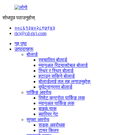
सोधपुछ पठाउनुहोस्
००८६१३४०२८९७९४३
ricj@cd-ricj.com
गृह पृष्ठ
उत्पादनहरू
बोलार्ड
स्वचालित बोलार्ड
म्यानुअल रिट्र्याक्टेबल बोलार्ड
स्थिर र स्थिर बोलार्ड
हटाउन सकिने बोलार्ड
बोलार्डलाई तल तह लगाउनुहोस्
दुर्घटनाग्रस्त बोलार्ड
पार्किङ अवरोध
रिमोट कन्ट्रोल पार्किङ लक
म्यानुअल पार्किङ लक
बाइक र्‍याक
ब्यारियर गेट
सुरक्षा अवरोध
सडक अवरोधक
टायर किलर