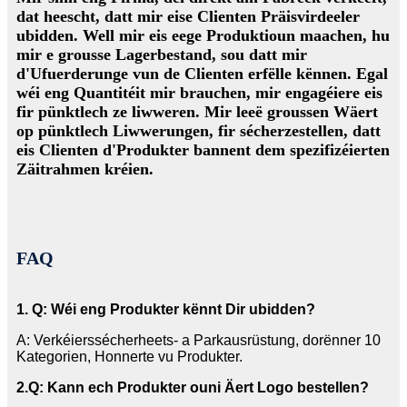
dat heescht, datt mir eise Clienten Präisvirdeeler
ubidden. Well mir eis eege Produktioun maachen, hu
mir e grousse Lagerbestand, sou datt mir
d'Ufuerderunge vun de Clienten erfëlle kënnen. Egal
wéi eng Quantitéit mir brauchen, mir engagéiere eis
fir pünktlech ze liwweren. Mir leeë groussen Wäert
op pünktlech Liwwerungen, fir sécherzestellen, datt
eis Clienten d'Produkter bannent dem spezifizéierten
Zäitrahmen kréien.
FAQ
1. Q: Wéi eng Produkter kënnt Dir ubidden?
A: Verkéierssécherheets- a Parkausrüstung, dorënner 10
Kategorien, Honnerte vu Produkter.
2
.Q: Kann ech Produkter ouni Äert Logo bestellen?