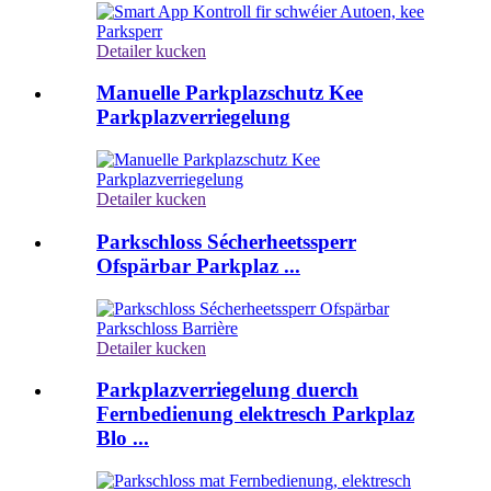
Detailer kucken
Manuelle Parkplazschutz Kee
Parkplazverriegelung
Detailer kucken
Parkschloss Sécherheetssperr
Ofspärbar Parkplaz ...
Detailer kucken
Parkplazverriegelung duerch
Fernbedienung elektresch Parkplaz
Blo ...