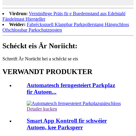
Virdrun:
Vernünftege Präis fir e Buedemstand aus Edelstahl
Fändelmast Hiersteller
Weider:
Fabrécksquell Klappbar Parkpollerstang Hängschloss
Ofschlossbar Parkschutzposten
Schéckt eis Är Noriicht:
Schreift Är Noriicht hei a schéckt se eis
VERWANDT PRODUKTER
Automatesch ferngesteiert Parkplaz
fir Autoen...
Detailer kucken
Smart App Kontroll fir schwéier
Autoen, kee Parksperr