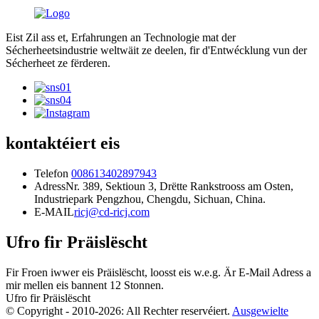
Eist Zil ass et, Erfahrungen an Technologie mat der
Sécherheetsindustrie weltwäit ze deelen, fir d'Entwécklung vun der
Sécherheet ze fërderen.
kontaktéiert eis
Telefon
008613402897943
Adress
Nr. 389, Sektioun 3, Drëtte Rankstrooss am Osten,
Industriepark Pengzhou, Chengdu, Sichuan, China.
E-MAIL
ricj@cd-ricj.com
Ufro fir Präislëscht
Fir Froen iwwer eis Präislëscht, loosst eis w.e.g. Är E-Mail Adress a
mir mellen eis bannent 12 Stonnen.
Ufro fir Präislëscht
© Copyright - 2010-2026: All Rechter reservéiert.
Ausgewielte