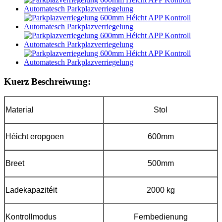
Kuerz Beschreiwung:
Material
Stol
Héicht eropgoen
600mm
Breet
500mm
Ladekapazitéit
2000 kg
Kontrollmodus
Fernbedienung