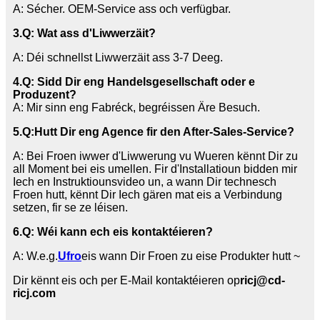
A: Sécher. OEM-Service ass och verfügbar.
3
.Q: Wat ass d'Liwwerzäit?
A: Déi schnellst Liwwerzäit ass 3-7 Deeg.
4.Q: Sidd Dir eng Handelsgesellschaft oder e
Produzent?
A: Mir sinn eng Fabréck, begréissen Äre Besuch.
5.
Q:
Hutt Dir eng Agence fir den After-Sales-Service?
A: Bei Froen iwwer d'Liwwerung vu Wueren kënnt Dir zu
all Moment bei eis umellen. Fir d'Installatioun bidden mir
Iech en Instruktiounsvideo un, a wann Dir technesch
Froen hutt, kënnt Dir Iech gären mat eis a Verbindung
setzen, fir se ze léisen.
6.
Q: Wéi kann ech eis kontaktéieren?
A: W.e.g.
Ufro
eis wann Dir Froen zu eise Produkter hutt ~
Dir kënnt eis och per E-Mail kontaktéieren op
ricj@cd-
ricj.com