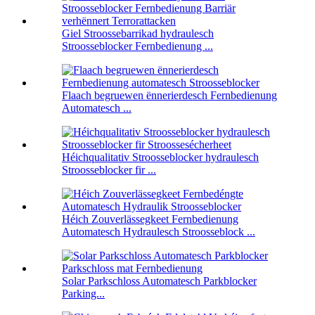
Giel Stroossebarrikad hydraulesch
Stroosseblocker Fernbedienung ...
Flaach begruewen ënnerierdesch Fernbedienung
Automatesch ...
Héichqualitativ Stroosseblocker hydraulesch
Stroosseblocker fir ...
Héich Zouverlässegkeet Fernbedienung
Automatesch Hydraulesch Stroosseblock ...
Solar Parkschloss Automatesch Parkblocker
Parking...