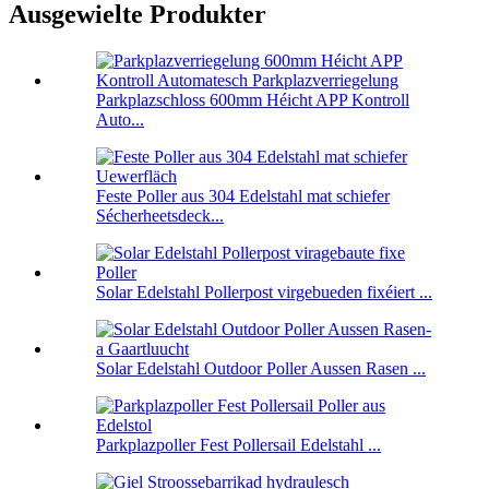
Ausgewielte Produkter
Parkplazschloss 600mm Héicht APP Kontroll
Auto...
Feste Poller aus 304 Edelstahl mat schiefer
Sécherheetsdeck...
Solar Edelstahl Pollerpost virgebueden fixéiert ...
Solar Edelstahl Outdoor Poller Aussen Rasen ...
Parkplazpoller Fest Pollersail Edelstahl ...