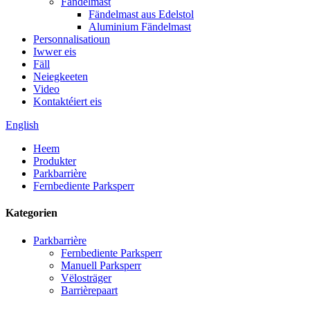
Fändelmast
Fändelmast aus Edelstol
Aluminium Fändelmast
Personnalisatioun
Iwwer eis
Fäll
Neiegkeeten
Video
Kontaktéiert eis
English
Heem
Produkter
Parkbarrière
Fernbediente Parksperr
Kategorien
Parkbarrière
Fernbediente Parksperr
Manuell Parksperr
Vëlosträger
Barrièrepaart