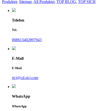
Produkter
,
Sitemap
,
All Produkter
,
TOP BLOG
,
TOP SICH
Telefon
Tel.
008613402897943
E-Mail
E-Mail
ricj@cd-ricj.com
WhatsApp
WhatsApp