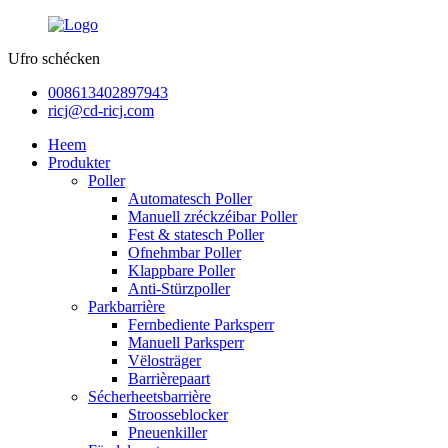
Ufro schécken
008613402897943
ricj@cd-ricj.com
Heem
Produkter
Poller
Automatesch Poller
Manuell zréckzéibar Poller
Fest & statesch Poller
Ofnehmbar Poller
Klappbare Poller
Anti-Stürzpoller
Parkbarrière
Fernbediente Parksperr
Manuell Parksperr
Vëlosträger
Barrièrepaart
Sécherheetsbarrière
Stroosseblocker
Pneuenkiller