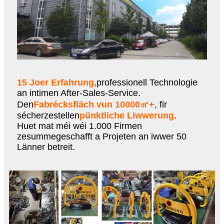
15 Joer Erfahrung,
professionell Technologie
an intimen After-Sales-Service.
Den
Fabrécksfläch vun 10000㎡+
, fir
sécherzestellen
pünktliche Liwwerung
.
Huet mat méi wéi 1.000 Firmen
zesummegeschafft a Projeten an iwwer 50
Länner betreit.