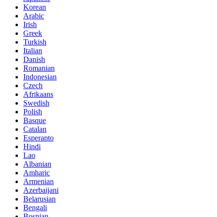
Korean
Arabic
Irish
Greek
Turkish
Italian
Danish
Romanian
Indonesian
Czech
Afrikaans
Swedish
Polish
Basque
Catalan
Esperanto
Hindi
Lao
Albanian
Amharic
Armenian
Azerbaijani
Belarusian
Bengali
Bosnian