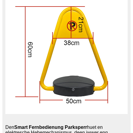
Den
Smart Fernbedienung Parksperr
huet en
elektresche Hebemechanismus, deen iwwer eng