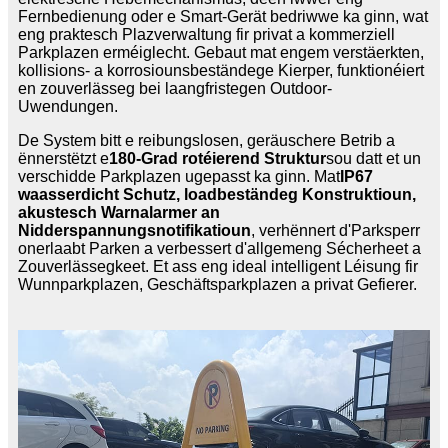
Fernbedienung oder e Smart-Gerät bedriwwe ka ginn, wat
eng praktesch Plazverwaltung fir privat a kommerziell
Parkplazen erméiglecht. Gebaut mat engem verstäerkten,
kollisions- a korrosiounsbeständege Kierper, funktionéiert
en zouverlässeg bei laangfristegen Outdoor-
Uwendungen.
De System bitt e reibungslosen, geräuschere Betrib a
ënnerstëtzt e
180-Grad rotéierend Struktur
sou datt et un
verschidde Parkplazen ugepasst ka ginn. Mat
IP67
waasserdicht Schutz, loadbeständeg Konstruktioun,
akustesch Warnalarmer an
Nidderspannungsnotifikatioun
, verhënnert d'Parksperr
onerlaabt Parken a verbessert d'allgemeng Sécherheet a
Zouverlässegkeet. Et ass eng ideal intelligent Léisung fir
Wunnparkplazen, Geschäftsparkplazen a privat Gefierer.