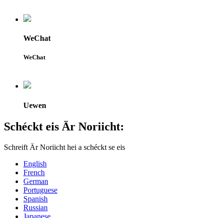
WeChat
WeChat
Uewen
Schéckt eis Är Noriicht:
Schreift Är Noriicht hei a schéckt se eis
English
French
German
Portuguese
Spanish
Russian
Japanese