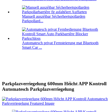
Manuell auszéibar Sécherheetspollarden
Parkpollard...
Automatesch privat Fernsteierung mat Bluetooth
Smart Car ...
Parkplazverriegelung 600mm Héicht APP Kontroll
Automatesch Parkplazverriegelung