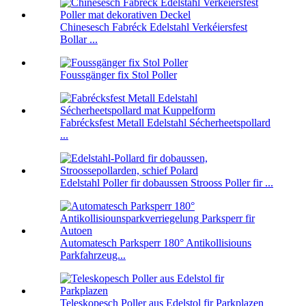
Chinesesch Fabréck Edelstahl Verkéiersfest
Bollar ...
Foussgänger fix Stol Poller
Fabrécksfest Metall Edelstahl Sécherheetspollard
...
Edelstahl Poller fir dobaussen Strooss Poller fir ...
Automatesch Parksperr 180° Antikollisiouns
Parkfahrzeug...
Teleskopesch Poller aus Edelstol fir Parkplazen