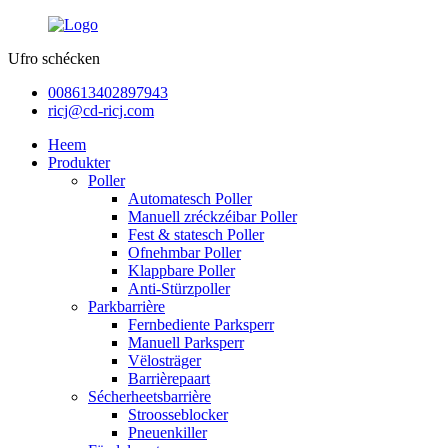
Ufro schécken
008613402897943
ricj@cd-ricj.com
Heem
Produkter
Poller
Automatesch Poller
Manuell zréckzéibar Poller
Fest & statesch Poller
Ofnehmbar Poller
Klappbare Poller
Anti-Stürzpoller
Parkbarrière
Fernbediente Parksperr
Manuell Parksperr
Vëlosträger
Barrièrepaart
Sécherheetsbarrière
Stroosseblocker
Pneuenkiller