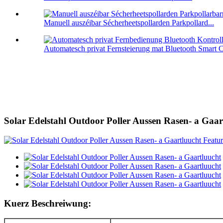
Manuell auszéibar Sécherheetspollarden Parkpollard...
Automatesch privat Fernsteierung mat Bluetooth Smart Ca
Solar Edelstahl Outdoor Poller Aussen Rasen- a Gaar
Kuerz Beschreiwung: