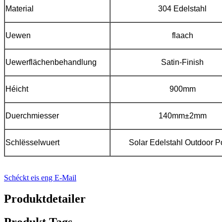
Material
304 Edelstahl
Uewen
flaach
Uewerflächenbehandlung
Satin-Finish
Héicht
900mm
Duerchmiesser
140mm±2mm
Schlësselwuert
Solar Edelstahl Outdoor Po
Schéckt eis eng E-Mail
Produktdetailer