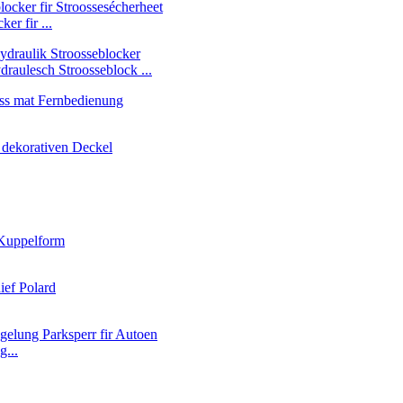
er fir ...
aulesch Stroosseblock ...
g...