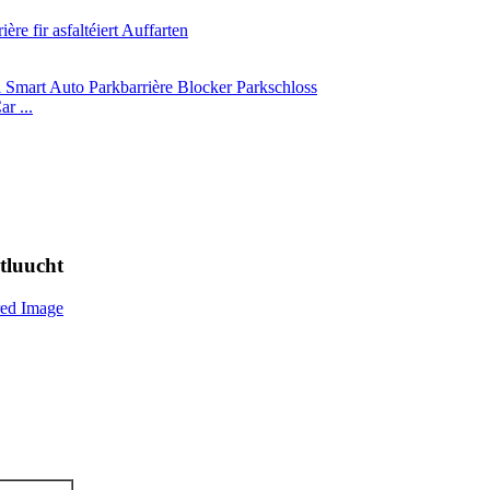
r ...
tluucht