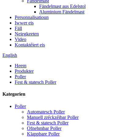
Fändelmast
Fändelmast aus Edelstol
Aluminium Fändelmast
Personnalisatioun
Iwwer eis
Fäll
Neiegkeeten
Video
Kontaktéiert eis
English
Heem
Produkter
Poller
Fest & statesch Poller
Kategorien
Poller
Automatesch Poller
Manuell zréckzéibar Poller
Fest & statesch Poller
Ofnehmbar Poller
Klappbare Poller