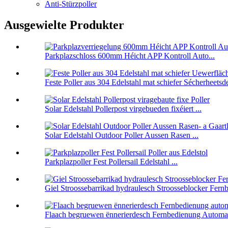
Anti-Stürzpoller
Ausgewielte Produkter
Parkplazschloss 600mm Héicht APP Kontroll Auto...
Feste Poller aus 304 Edelstahl mat schiefer Sécherheetsde
Solar Edelstahl Pollerpost virgebueden fixéiert ...
Solar Edelstahl Outdoor Poller Aussen Rasen ...
Parkplazpoller Fest Pollersail Edelstahl ...
Giel Stroossebarrikad hydraulesch Stroosseblocker Fernb
Flaach begruewen ënnerierdesch Fernbedienung Automat