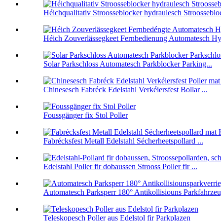
Héichqualitativ Stroosseblocker hydraulesch Stroosseblock
Héich Zouverlässegkeet Fernbedienung Automatesch Hydr
Solar Parkschloss Automatesch Parkblocker Parking...
Chinesesch Fabréck Edelstahl Verkéiersfest Bollar ...
Foussgänger fix Stol Poller
Fabrécksfest Metall Edelstahl Sécherheetspollard ...
Edelstahl Poller fir dobaussen Strooss Poller fir ...
Automatesch Parksperr 180° Antikollisiouns Parkfahrzeu
Teleskopesch Poller aus Edelstol fir Parkplazen