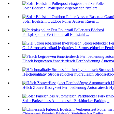
Solar Edelstahl Pollerpost virgebueden fixéiert ...
Solar Edelstahl Outdoor Poller Aussen Rasen ...
Parkplazpoller Fest Pollersail Edelstahl ...
Giel Stroossebarrikad hydraulesch Stroosseblocker Fernb
Flaach begruewen ënnerierdesch Fernbedienung Automat
Héichqualitativ Stroosseblocker hydraulesch Stroosseblock
Héich Zouverlässegkeet Fernbedienung Automatesch Hydr
Solar Parkschloss Automatesch Parkblocker Parking...
Chinesesch Fabréck Edelstahl Verkéiersfest Bollar ...