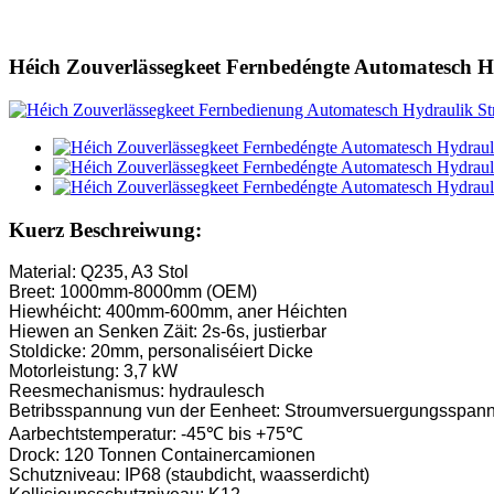
Héich Zouverlässegkeet Fernbedéngte Automatesch H
Kuerz Beschreiwung:
Material: Q235, A3 Stol
Breet: 1000mm-8000mm (OEM)
Hiewhéicht: 400mm-600mm, aner Héichten
Hiewen an Senken Zäit: 2s-6s, justierbar
Stoldicke: 20mm, personaliséiert Dicke
Motorleistung: 3,7 kW
Reesmechanismus: hydraulesch
Betribsspannung vun der Eenheet: Stroumversuergungsspann
Aarbechtstemperatur: -45℃ bis +75℃
Drock: 120 Tonnen Containercamionen
Schutzniveau: IP68 (staubdicht, waasserdicht)