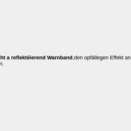
t a reflektéierend Warnband
,den opfällegen Effekt a
n.