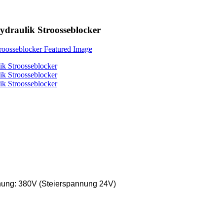
ydraulik Stroosseblocker
ung: 380V (Steierspannung 24V)