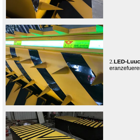
2.
LED-Luuch
eranzefuere