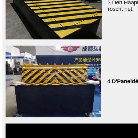
3.
Den Haapt
roscht net.
4.
D'Paneldé