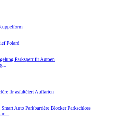
g...
r ...