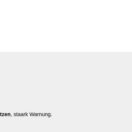
tzen
, staark Warnung.