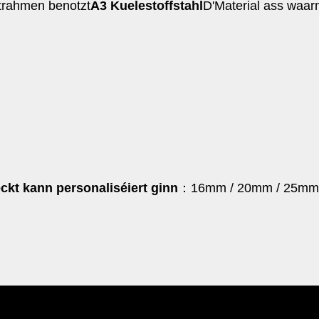
rahmen benotzt
A3 Kuelestoffstahl
D'Material ass waar
ckt kann personaliséiert ginn
：16mm / 20mm / 25mm