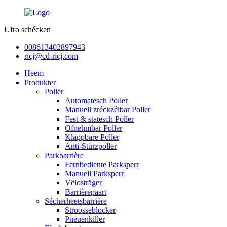
Ufro schécken
008613402897943
ricj@cd-ricj.com
Heem
Produkter
Poller
Automatesch Poller
Manuell zréckzéibar Poller
Fest & statesch Poller
Ofnehmbar Poller
Klappbare Poller
Anti-Stürzpoller
Parkbarrière
Fernbediente Parksperr
Manuell Parksperr
Vëlosträger
Barrièrepaart
Sécherheetsbarrière
Stroosseblocker
Pneuenkiller