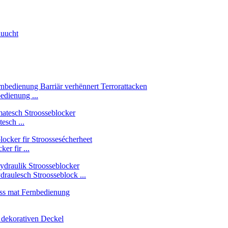
edienung ...
esch ...
er fir ...
aulesch Stroosseblock ...