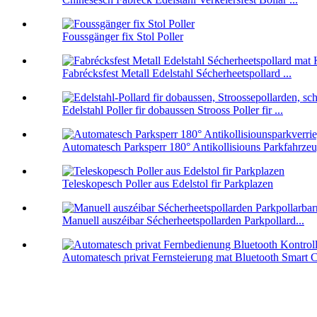
Foussgänger fix Stol Poller
Fabrécksfest Metall Edelstahl Sécherheetspollard ...
Edelstahl Poller fir dobaussen Strooss Poller fir ...
Automatesch Parksperr 180° Antikollisiouns Parkfahrzeu
Teleskopesch Poller aus Edelstol fir Parkplazen
Manuell auszéibar Sécherheetspollarden Parkpollard...
Automatesch privat Fernsteierung mat Bluetooth Smart Ca