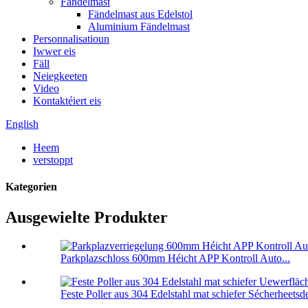
Fändelmast
Fändelmast aus Edelstol
Aluminium Fändelmast
Personnalisatioun
Iwwer eis
Fäll
Neiegkeeten
Video
Kontaktéiert eis
English
Heem
verstoppt
Kategorien
Ausgewielte Produkter
Parkplazschloss 600mm Héicht APP Kontroll Auto...
Feste Poller aus 304 Edelstahl mat schiefer Sécherheetsde