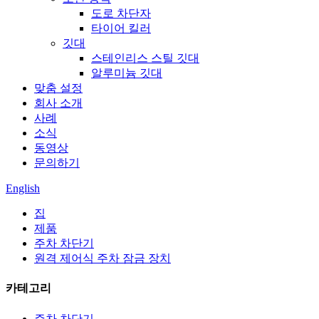
도로 차단자
타이어 킬러
깃대
스테인리스 스틸 깃대
알루미늄 깃대
맞춤 설정
회사 소개
사례
소식
동영상
문의하기
English
집
제품
주차 차단기
원격 제어식 주차 잠금 장치
카테고리
주차 차단기