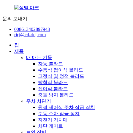
문의 보내기
008613402897943
ricj@cd-ricj.com
집
제품
배 매는 기둥
자동 볼라드
수동식 접이식 볼라드
고정식 및 정적 볼라드
탈착식 볼라드
접이식 볼라드
충돌 방지 볼라드
주차 차단기
원격 제어식 주차 잠금 장치
수동 주차 잠금 장치
자전거 거치대
차단 게이트
보안 장벽