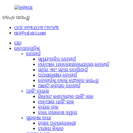
ତଦନ୍ତ ପଠାନ୍ତୁ
୦୦୮୬୧୩୪୦୨୮୯୭୯୪୩
ricj@cd-ricj.com
ଘର
ଉତ୍ପାଦଗୁଡ଼ିକ
ବୋଲାର୍ଡ
ସ୍ୱୟଂଚାଳିତ ବୋଲାର୍ଡ
ମାନୁଆଲ୍ ପ୍ରତ୍ୟାହାରଯୋଗ୍ୟ ବୋଲାର୍ଡ
ସ୍ଥିର ଏବଂ ସ୍ଥିର ବୋଲିରାର୍ଡ
ଅପସାରଣୀୟ ବୋଲାର୍ଡ
ବୋଲାର୍ଡକୁ ତଳକୁ ଫୋଲ୍ଡ କରନ୍ତୁ
ଆଣ୍ଟି-କ୍ରାସ୍ଡ୍ ବୋଲାର୍ଡ
ପାର୍କିଂ ବାଧାକ
ରିମୋଟ୍ କଣ୍ଟ୍ରୋଲ୍ ପାର୍କିଂ ଲକ୍
ମାନୁଆଲ୍ ପାର୍କିଂ ଲକ୍
ବାଇକ୍ ରାକ୍
ବାଧା ପ୍ରବେଶ ଦ୍ୱାର
ସୁରକ୍ଷା ବାଧା
ରାସ୍ତା ଅବରୋଧକାରୀ
ଟାୟାର କିଲର୍‌