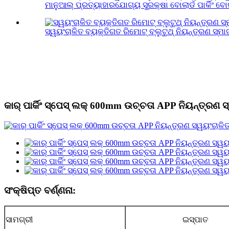
ମାନୁଆଲ୍ ପ୍ରତ୍ୟାହାରଯୋଗ୍ୟ ସୁରକ୍ଷା ବୋଲାର୍ଡ ପାର୍କିଂ ବୋଲା
ସ୍ୱୟଂଚାଳିତ ବ୍ୟକ୍ତିଗତ ରିମୋଟ୍ ବ୍ଲୁଟୁଥ୍ ନିୟନ୍ତ୍ରଣ ସ୍ମାର୍ଟ
କାର୍ ପାର୍କିଂ ସ୍ପେସ୍ ଲକ୍ 600mm ଉଚ୍ଚତା APP ନିୟନ୍ତ୍ରଣ ସ୍
ସଂକ୍ଷିପ୍ତ ବର୍ଣ୍ଣନା:
ସାମଗ୍ରୀ
ଇସ୍ପାତ