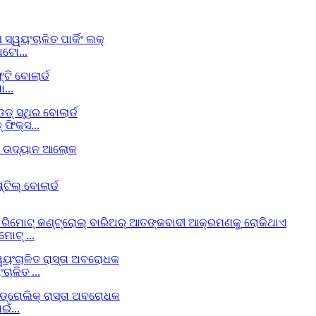
ଅଟୋ...
...
ଫିକ୍ସ...
ୋଟ୍ ...
ାଳିତ ...
ଁ...