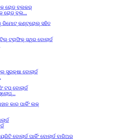
୍ ରୋଡ୍ ବ୍ଲ...
.
.
୍ଲୋପ୍...
୍ଡ