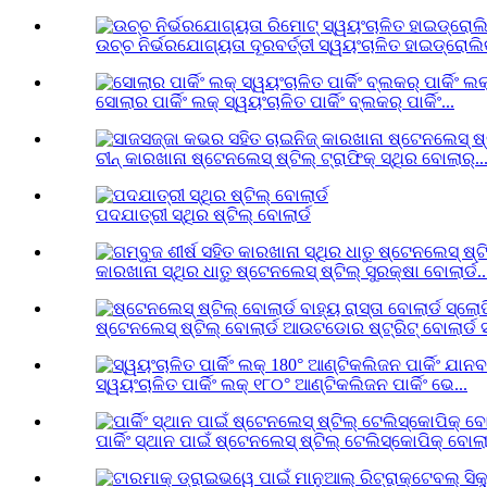
ଉଚ୍ଚ ନିର୍ଭରଯୋଗ୍ୟତା ଦୂରବର୍ତ୍ତୀ ସ୍ୱୟଂଚାଳିତ ହାଇଡ୍ରୋଲିକ
ସୋଲାର ପାର୍କିଂ ଲକ୍ ସ୍ୱୟଂଚାଳିତ ପାର୍କିଂ ବ୍ଲକର୍ ପାର୍କିଂ...
ଚୀନ୍ କାରଖାନା ଷ୍ଟେନଲେସ୍ ଷ୍ଟିଲ୍ ଟ୍ରାଫିକ୍ ସ୍ଥିର ବୋଲାର୍..
ପଦଯାତ୍ରୀ ସ୍ଥିର ଷ୍ଟିଲ୍ ବୋଲାର୍ଡ
କାରଖାନା ସ୍ଥିର ଧାତୁ ଷ୍ଟେନଲେସ୍ ଷ୍ଟିଲ୍ ସୁରକ୍ଷା ବୋଲାର୍ଡ..
ଷ୍ଟେନଲେସ୍ ଷ୍ଟିଲ୍ ବୋଲାର୍ଡ ଆଉଟଡୋର ​​ଷ୍ଟ୍ରିଟ୍ ବୋଲାର୍ଡ ସ
ସ୍ୱୟଂଚାଳିତ ପାର୍କିଂ ଲକ୍ ୧୮୦° ଆଣ୍ଟିକଲିଜନ ପାର୍କିଂ ଭେ...
ପାର୍କିଂ ସ୍ଥାନ ପାଇଁ ଷ୍ଟେନଲେସ୍ ଷ୍ଟିଲ୍ ଟେଲିସ୍କୋପିକ୍ ବୋଲାର