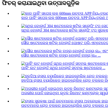
ଫିଚର୍ କରାଯାଇଥିବା ଉତ୍ପାଦଗୁଡ଼ିକ
କାର୍ ପାର୍କିଂ ସ୍ପେସ୍ ଲକ୍ 600mm ଉଚ୍ଚତା APP ନିୟନ୍ତ୍ରଣ 
ସ୍ଥିର ବୋଲାର୍ଡ 304 ଷ୍ଟେନଲେସ୍ ଷ୍ଟିଲ୍ ସ୍ଲୋପିଂ ଟପ୍ ସୁରକ୍ଷା
ସୌର ଷ୍ଟେନଲେସ୍ ଷ୍ଟିଲ୍ ବୋଲାର୍ଡ ପୋଷ୍ଟ ପ୍ରି-ଏମ୍ବେଡେଡ୍ 
ସୌର ଷ୍ଟେନଲେସ୍ ଷ୍ଟିଲ୍ ବାହ୍ୟ ବୋଲାର୍ଡ ବାହ୍ୟ ଲନ୍ ...
ପାର୍କିଂ ଲଟ୍ ବୋଲାର୍ଡ ସ୍ଥିର ବୋଲାର୍ଡ ସ୍ତମ୍ଭ ଷ୍ଟେନଲେସ୍ ...
ହଳଦିଆ ରାସ୍ତା ବ୍ୟାରିକେଡ୍ ହାଇଡ୍ରୋଲିକ୍ ରୋଡ୍ ବ୍ଲକର୍ ରିମ
ଅଗଭୀର ପୋତି ହୋଇଥିବା ଭୂତଳ ରିମୋଟ୍ କଣ୍ଟ୍ରୋଲ୍ ସ୍ୱୟଂଚ
ଉଚ୍ଚମାନର ରୋଡ୍ ବ୍ଲକର୍ ହାଇଡ୍ରୋଲିକ୍ ରୋଡ୍ ବ୍ଲକର୍ ପାଇ