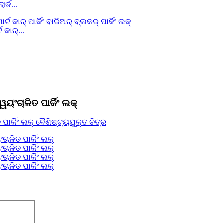
ର୍ଡ...
 କାର୍...
ୱୟଂଚାଳିତ ପାର୍କିଂ ଲକ୍