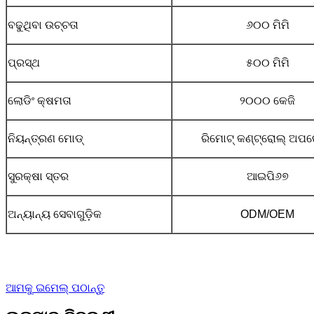
ବଢୁଥିବା ଉଚ୍ଚତା
୬୦୦ ମିମି
ପ୍ରସ୍ଥ
୫୦୦ ମିମି
ଲୋଡିଂ କ୍ଷମତା
୨୦୦୦ କେଜି
ନିୟନ୍ତ୍ରଣ ମୋଡ୍
ରିମୋଟ୍ କଣ୍ଟ୍ରୋଲ୍ ଅପର
ସୁରକ୍ଷା ସ୍ତର
ଆଇପି୬୭
ଅନ୍ୟାନ୍ୟ ସେବାଗୁଡ଼ିକ
ODM/OEM
ଆମକୁ ଇମେଲ୍ ପଠାନ୍ତୁ