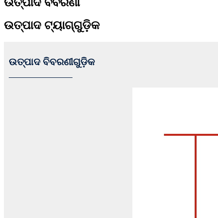
ଉତ୍ପାଦ ବିବରଣୀ
ଉତ୍ପାଦ ଟ୍ୟାଗ୍‌ଗୁଡ଼ିକ
ଉତ୍ପାଦ ବିବରଣୀଗୁଡ଼ିକ