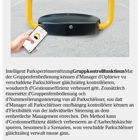
Intelligent Parksperrënnerstëtzung
Gruppkontrollfunktioun
Mat
der Gruppenfernbedienung kënnen d'Manager d'Ophiewe vu
verschiddene Parkschléisser gläichzäiteg kontrolléieren,
wouduerch d'Gestiounseffizienz verbessert gëtt. Zousätzlech
ënnerstëtzt d'Gruppenfernbedienung och
d'Nummeréierungssteierung vun all Parkschléisser, sou datt
d'Manager all Parkschléisser onofhängeg kontrolléiere kënnen an
d'Flexibilitéit vun der individueller Steierung an dem
eenheetleche Management erreechen. Dës Method kann
d'Gestiounseffizienz däitlech verbesseren an d'Aarbechtskäschte
spueren, besonnesch a Szenarien, wou verschidde Parkschléisser
gläichzäiteg verwalt musse ginn.