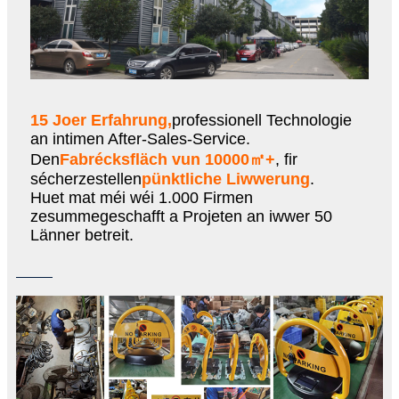
15 Joer Erfahrung,
professionell Technologie
an intimen After-Sales-Service.
Den
Fabrécksfläch vun 10000㎡+
, fir
sécherzestellen
pünktliche Liwwerung
.
Huet mat méi wéi 1.000 Firmen
zesummegeschafft a Projeten an iwwer 50
Länner betreit.