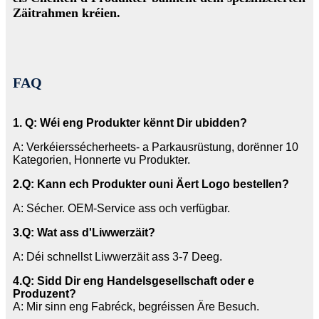
Zäitrahmen kréien.
FAQ
1. Q: Wéi eng Produkter kënnt Dir ubidden?
A: Verkéierssécherheets- a Parkausrüstung, dorënner 10
Kategorien, Honnerte vu Produkter.
2
.Q: Kann ech Produkter ouni Äert Logo bestellen?
A: Sécher. OEM-Service ass och verfügbar.
3
.Q: Wat ass d'Liwwerzäit?
A: Déi schnellst Liwwerzäit ass 3-7 Deeg.
4.Q: Sidd Dir eng Handelsgesellschaft oder e
Produzent?
A: Mir sinn eng Fabréck, begréissen Äre Besuch.