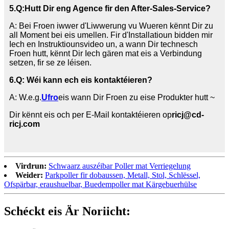
5.
Q:
Hutt Dir eng Agence fir den After-Sales-Service?
A: Bei Froen iwwer d'Liwwerung vu Wueren kënnt Dir zu
all Moment bei eis umellen. Fir d'Installatioun bidden mir
Iech en Instruktiounsvideo un, a wann Dir technesch
Froen hutt, kënnt Dir Iech gären mat eis a Verbindung
setzen, fir se ze léisen.
6.
Q: Wéi kann ech eis kontaktéieren?
A: W.e.g.
Ufro
eis wann Dir Froen zu eise Produkter hutt ~
Dir kënnt eis och per E-Mail kontaktéieren op
ricj@cd-
ricj.com
Virdrun:
Schwaarz auszéibar Poller mat Verriegelung
Weider:
Parkpoller fir dobaussen, Metall, Stol, Schlëssel,
Ofspärbar, eraushuelbar, Buedempoller mat Kärgebuerhülse
Schéckt eis Är Noriicht: