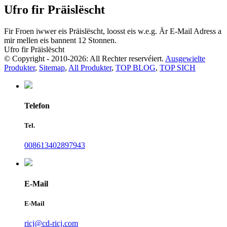
Ufro fir Präislëscht
Fir Froen iwwer eis Präislëscht, loosst eis w.e.g. Är E-Mail Adress a
mir mellen eis bannent 12 Stonnen.
Ufro fir Präislëscht
© Copyright - 2010-2026: All Rechter reservéiert.
Ausgewielte
Produkter
,
Sitemap
,
All Produkter
,
TOP BLOG
,
TOP SICH
Telefon
Tel.
008613402897943
E-Mail
E-Mail
ricj@cd-ricj.com