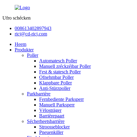
Ufro schécken
008613402897943
ricj@cd-ricj.com
Heem
Produkter
Poller
Automatesch Poller
Manuell zréckzéibar Poller
Fest & statesch Poller
Ofnehmbar Poller
Klappbare Poller
Anti-Stürzpoller
Parkbarrière
Fernbediente Parksperr
Manuell Parksperr
Vëlosträger
Barrièrepaart
Sécherheetsbarrière
Stroosseblocker
Pneuenkiller