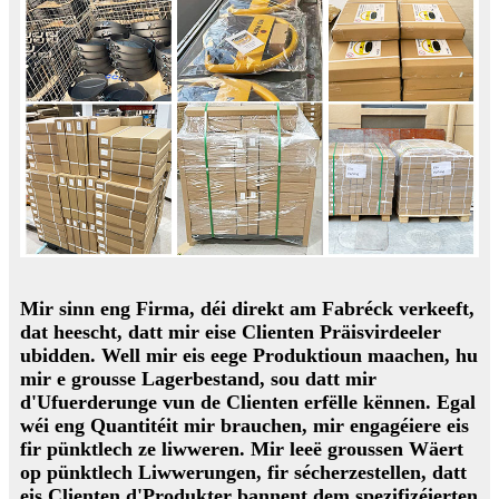
Mir sinn eng Firma, déi direkt am Fabréck verkeeft,
dat heescht, datt mir eise Clienten Präisvirdeeler
ubidden. Well mir eis eege Produktioun maachen, hu
mir e grousse Lagerbestand, sou datt mir
d'Ufuerderunge vun de Clienten erfëlle kënnen. Egal
wéi eng Quantitéit mir brauchen, mir engagéiere eis
fir pünktlech ze liwweren. Mir leeë groussen Wäert
op pünktlech Liwwerungen, fir sécherzestellen, datt
eis Clienten d'Produkter bannent dem spezifizéierten