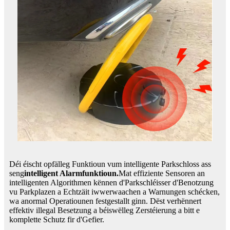
Déi éischt opfälleg Funktioun vum intelligente Parkschloss ass
seng
intelligent Alarmfunktioun.
Mat effiziente Sensoren an
intelligenten Algorithmen kënnen d'Parkschléisser d'Benotzung
vu Parkplazen a Echtzäit iwwerwaachen a Warnungen schécken,
wa anormal Operatiounen festgestallt ginn. Dëst verhënnert
effektiv illegal Besetzung a béiswëlleg Zerstéierung a bitt e
komplette Schutz fir d'Gefier.