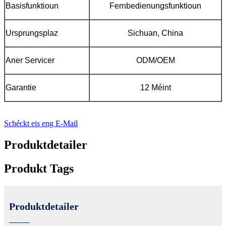
Basisfunktioun
Fernbedienungsfunktioun
Ursprungsplaz
Sichuan, China
Aner Servicer
ODM/OEM
Garantie
12 Méint
Schéckt eis eng E-Mail
Produktdetailer
Produkt Tags
Produktdetailer