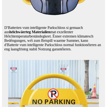
D'Batterien vum intelligente Parkschloss si gemaach
aus
héichwäerteg Materialien
mat exzellenter
Héichtemperaturbeständegkeet. Ënner extremen klimatesch
Bedéngungen, wéi zum Beispill waarme Summer, kann
d'Batterie vum intelligente Parkschloss normal funktionéieren an
eng laangfristeg stabil Notzung garantéieren.