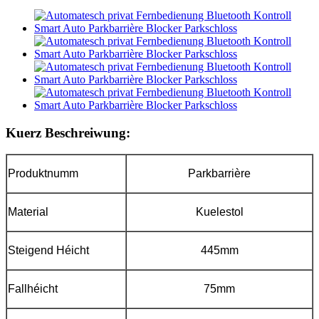
Kuerz Beschreiwung:
Produktnumm
Parkbarrière
Material
Kuelestol
Steigend Héicht
445mm
Fallhéicht
75mm