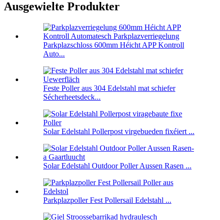
Ausgewielte Produkter
Parkplazschloss 600mm Héicht APP Kontroll
Auto...
Feste Poller aus 304 Edelstahl mat schiefer
Sécherheetsdeck...
Solar Edelstahl Pollerpost virgebueden fixéiert ...
Solar Edelstahl Outdoor Poller Aussen Rasen ...
Parkplazpoller Fest Pollersail Edelstahl ...