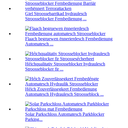
Giel Stroossebarrikad hydraulesch
Stroosseblocker Fernbedienung ...
Flaach begruewen ënnerierdesch Fernbedienung
Automatesch ...
Héichqualitativ Stroosseblocker hydraulesch
Stroosseblocker fir ...
Héich Zouverlässegkeet Fernbedienung
Automatesch Hydraulesch Stroosseblock ...
Solar Parkschloss Automatesch Parkblocker
Parking...