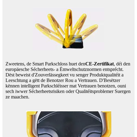
Zweetens, de Smart Parkschloss huet den
CE-Zertifikat
, déi den
europäesche Sécherheets- a Ëmweltschutznormen entsprécht.
Dëst beweist d'Zouverlässegkeet vu senger Produktqualitéit a
Leeschtung a gëtt de Benotzer Rou a Vertrauen. D'Besëtzer
kënnen intelligent Parkschléisser mat Vertrauen benotzen, ouni
sech iwwer Sécherheetsrisiken oder Qualitéitsproblemer Suergen
ze maachen.