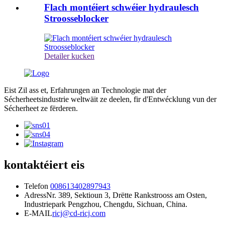
Flach montéiert schwéier hydraulesch
Stroosseblocker
Detailer kucken
Eist Zil ass et, Erfahrungen an Technologie mat der
Sécherheetsindustrie weltwäit ze deelen, fir d'Entwécklung vun der
Sécherheet ze fërderen.
kontaktéiert eis
Telefon
008613402897943
Adress
Nr. 389, Sektioun 3, Drëtte Rankstrooss am Osten,
Industriepark Pengzhou, Chengdu, Sichuan, China.
E-MAIL
ricj@cd-ricj.com