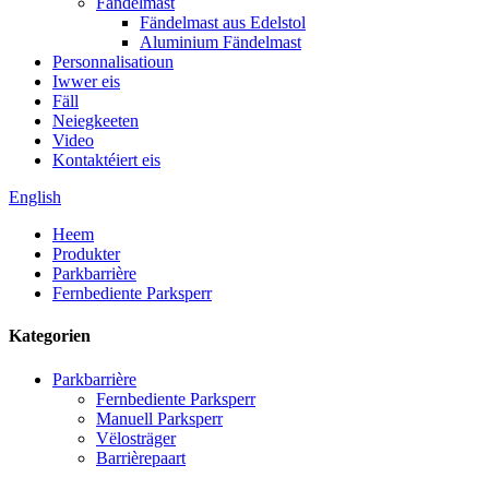
Fändelmast
Fändelmast aus Edelstol
Aluminium Fändelmast
Personnalisatioun
Iwwer eis
Fäll
Neiegkeeten
Video
Kontaktéiert eis
English
Heem
Produkter
Parkbarrière
Fernbediente Parksperr
Kategorien
Parkbarrière
Fernbediente Parksperr
Manuell Parksperr
Vëlosträger
Barrièrepaart