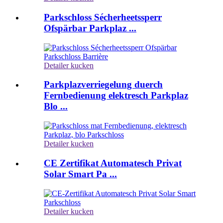
Parkschloss Sécherheetssperr
Ofspärbar Parkplaz ...
Detailer kucken
Parkplazverriegelung duerch
Fernbedienung elektresch Parkplaz
Blo ...
Detailer kucken
CE Zertifikat Automatesch Privat
Solar Smart Pa ...
Detailer kucken