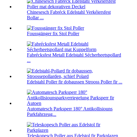
Chinesesch Fabréck Edelstahl Verkéiersfest
Bollar ...
Foussgänger fix Stol Poller
Fabrécksfest Metall Edelstahl Sécherheetspollard
...
Edelstahl Poller fir dobaussen Strooss Poller fir ...
Automatesch Parksperr 180° Antikollisiouns
Parkfahrzeug...
Teleskopesch Poller aus Edelstol fir Parkplazen