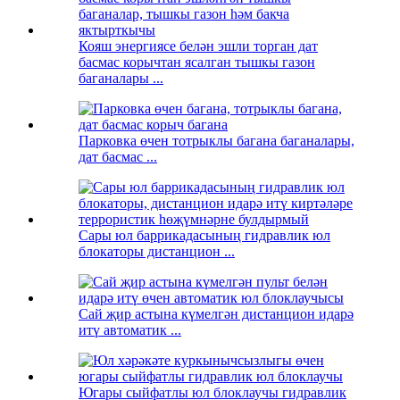
Кояш энергиясе белән эшли торган дат
басмас корычтан ясалган тышкы газон
баганалары ...
Парковка өчен тотрыклы багана баганалары,
дат басмас ...
Сары юл баррикадасының гидравлик юл
блокаторы дистанцион ...
Сай җир астына күмелгән дистанцион идарә
итү автоматик ...
Югары сыйфатлы юл блоклаучы гидравлик