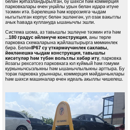
белән җиһазландырылган, бу шәхси һәм коммерция
парковкалары өчен уңайлы урын белән идарә итүне
тәэмин итә. Бәрелешкә һәм коррозиягә чыдам
ныгытылган корпус белән эшләнгән, ул озак вакытлы
ачык һавада куллануда ышанычлы эшли.
Система шома, аз тавышлы эшләүне тәэмин итә һәм
...
180 градус әйләнүче конструкция
, аны төрле
парковка схемаларына җайлаштырырга мөмкинлек
бирә. Белән
IP67 су үткәрмәүчәнлек саклавы,
йөкләнешкә чыдам конструкция, тавышлы
кисәтүләр һәм түбән вольтлы хәбәр итү
, парковка
йозагы рөхсәтсез парковкага юл куймый һәм гомуми
куркынычсызлыкны һәм ышанычлылыкны арттыра. Бу
торак парковка урыннары, коммерция мәйданчыклары
һәм шәхси машиналар өчен идеаль акыллы чишелеш.