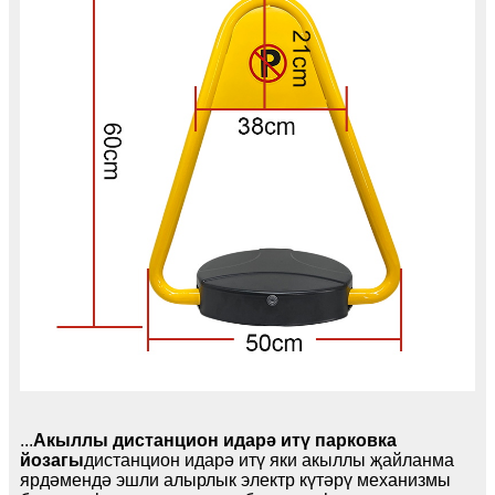
...
Акыллы дистанцион идарә итү парковка
йозагы
дистанцион идарә итү яки акыллы җайланма
ярдәмендә эшли алырлык электр күтәрү механизмы