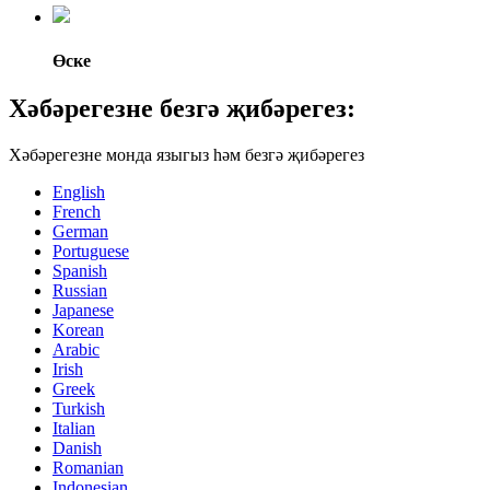
Өске
Хәбәрегезне безгә җибәрегез:
Хәбәрегезне монда языгыз һәм безгә җибәрегез
English
French
German
Portuguese
Spanish
Russian
Japanese
Korean
Arabic
Irish
Greek
Turkish
Italian
Danish
Romanian
Indonesian