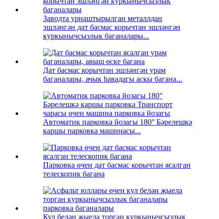
Заводта урнаштырылган металлдан
эшләнгән дат басмас корычтан эшләнгән
куркынычсызлык баганалары...
Дат басмас корычтан эшләнгән урам
баганалары, ачык һавадагы аскы багана...
Автоматик парковка йозагы 180° Бәрелешкә
каршы парковка машинасы...
Парковка өчен дат басмас корычтан ясалган
телескопик багана
Кул белән җыела торган куркынычсызлык