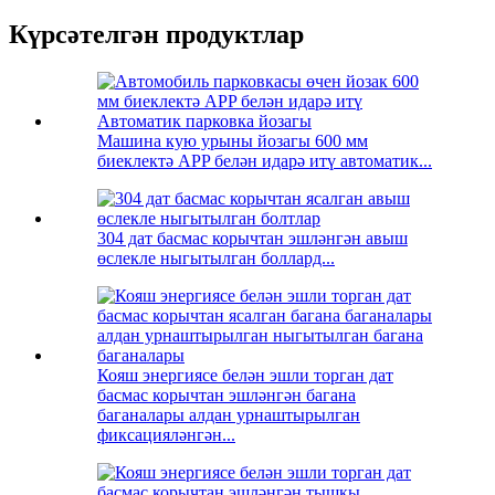
Күрсәтелгән продуктлар
Машина кую урыны йозагы 600 мм
биеклектә APP белән идарә итү автоматик...
304 дат басмас корычтан эшләнгән авыш
өслекле ныгытылган боллард...
Кояш энергиясе белән эшли торган дат
басмас корычтан эшләнгән багана
баганалары алдан урнаштырылган
фиксацияләнгән...