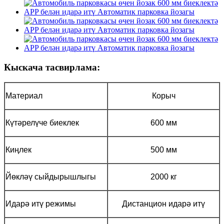
Кыскача тасвирлама:
Материал
Корыч
Күтәрелүче биеклек
600 мм
Киңлек
500 мм
Йөкләү сыйдырышлыгы
2000 кг
Идарә итү режимы
Дистанцион идарә итү