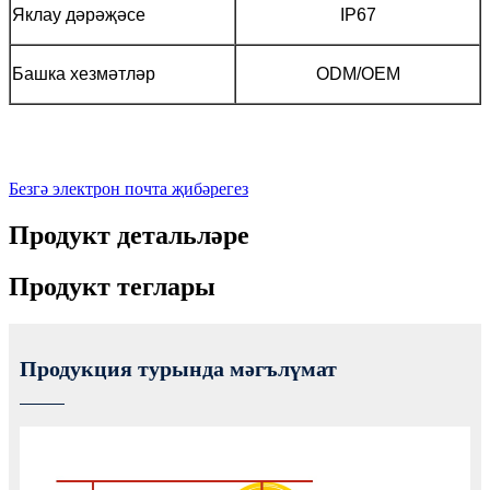
Яклау дәрәҗәсе
IP67
Башка хезмәтләр
ODM/OEM
Безгә электрон почта җибәрегез
Продукт детальләре
Продукт теглары
Продукция турында мәгълүмат