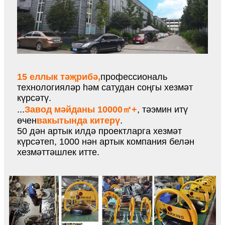
15 еллык тәҗрибә,
профессиональ
технологияләр һәм сатудан соңгы хезмәт
күрсәтү.
...
Завод мәйданы 10000㎡+
, тәэмин итү
өчен
вакытында китерү
.
50 дән артык илдә проектларга хезмәт
күрсәтеп, 1000 нән артык компания белән
хезмәттәшлек итте.