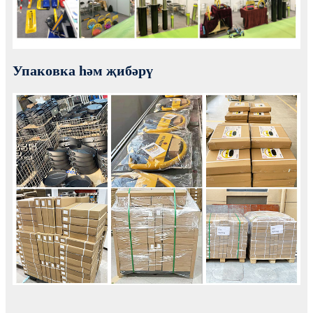
Упаковка һәм җибәрү