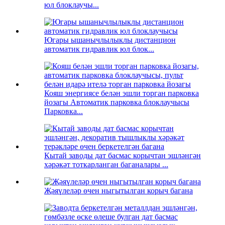
юл блоклаучы...
Югары ышанычлылыклы дистанцион
автоматик гидравлик юл блок...
Кояш энергиясе белән эшли торган парковка
йозагы Автоматик парковка блоклаучысы
Парковка...
Кытай заводы дат басмас корычтан эшләнгән
хәрәкәт тоткарланган баганалары ...
Җәяүлеләр өчен ныгытылган корыч багана