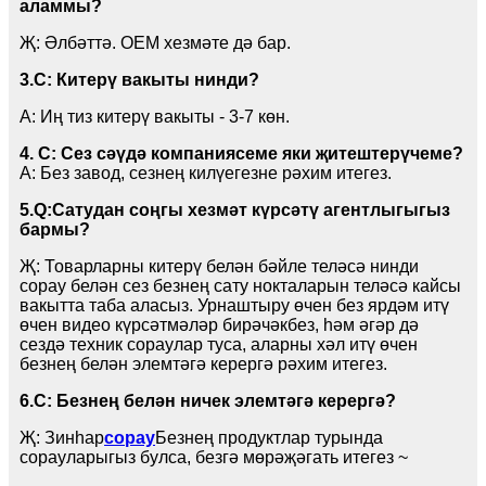
аламмы?
Җ: Әлбәттә. OEM хезмәте дә бар.
3
.С: Китерү вакыты нинди?
A: Иң тиз китерү вакыты - 3-7 көн.
4. С: Сез сәүдә компаниясеме яки җитештерүчеме?
A: Без завод, сезнең килүегезне рәхим итегез.
5.
Q:
Сатудан соңгы хезмәт күрсәтү агентлыгыгыз
бармы?
Җ: Товарларны китерү белән бәйле теләсә нинди
сорау белән сез безнең сату нокталарын теләсә кайсы
вакытта таба аласыз. Урнаштыру өчен без ярдәм итү
өчен видео күрсәтмәләр бирәчәкбез, һәм әгәр дә
сездә техник сораулар туса, аларны хәл итү өчен
безнең белән элемтәгә керергә рәхим итегез.
6.
С: Безнең белән ничек элемтәгә керергә?
Җ: Зинһар
сорау
Безнең продуктлар турында
сорауларыгыз булса, безгә мөрәҗәгать итегез ~