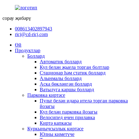
сорау җибәрү
008613402897943
ricj@cd-ricj.com
Өй
Продуктлар
Боллард
Автоматик боллард
Кул белән җыела торган болтлар
Стационар һәм статик боллард
Алынмалы боллард
Аска бөкләнгән боллард
Ватылуга каршы боллард
Парковка киртәсе
Пульт белән идарә ителә торган парковка
йозагы
Кул белән парковка йозагы
Велосипед өчен прилавка
Киртә капкасы
Куркынычсызлык киртәсе
Юлны киметүче