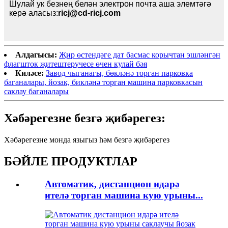
Шулай ук ​​безнең белән электрон почта аша элемтәгә
керә аласыз:
ricj@cd-ricj.com
Алдагысы:
Җир өстендәге дат басмас корычтан эшләнгән
флагшток җитештерүчесе өчен кулай бәя
Киләсе:
Завод чыганагы, бөкләнә торган парковка
баганалары, йозак, бикләнә торган машина парковкасын
саклау баганалары
Хәбәрегезне безгә җибәрегез:
Хәбәрегезне монда языгыз һәм безгә җибәрегез
БӘЙЛЕ ПРОДУКТЛАР
Автоматик, дистанцион идарә
ителә торган машина кую урыны...