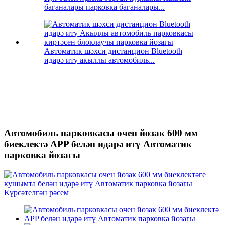
баганалары парковка баганалары...
Автоматик шәхси дистанцион Bluetooth
идарә итү акыллы автомобиль...
Автомобиль парковкасы өчен йозак 600 мм
биеклектә APP белән идарә итү Автоматик
парковка йозагы