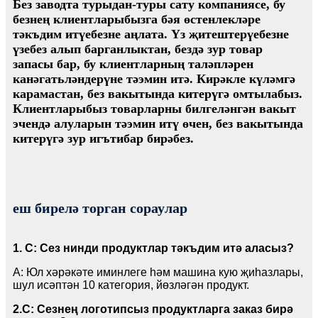
Без заводта турыдан-туры сату компаниясе, бу
безнең клиентларыбызга бәя өстенлекләре
тәкъдим итүебезне аңлата. Үз җитештерүебезне
үзебез алып барганлыктан, бездә зур товар
запасы бар, бу клиентларның таләпләрен
канәгатьләндерүне тәэмин итә. Кирәкле күләмгә
карамастан, без вакытында китерүгә омтылабыз.
Клиентларыбыз товарларны билгеләнгән вакыт
эчендә алуларын тәэмин итү өчен, без вакытында
китерүгә зур игътибар бирәбез.
еш бирелә торган сораулар
1. С: Сез нинди продуктлар тәкъдим итә аласыз?
A: Юл хәрәкәте иминлеге һәм машина кую җиһазлары,
шул исәптән 10 категория, йөзләгән продукт.
2
.С: Сезнең логотипсыз продуктларга заказ бирә