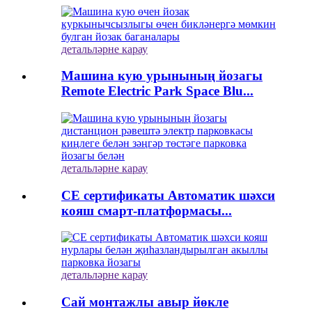
детальләрне карау
Машина кую урынының йозагы
Remote Electric Park Space Blu...
детальләрне карау
CE сертификаты Автоматик шәхси
кояш смарт-платформасы...
детальләрне карау
Сай монтажлы авыр йөкле