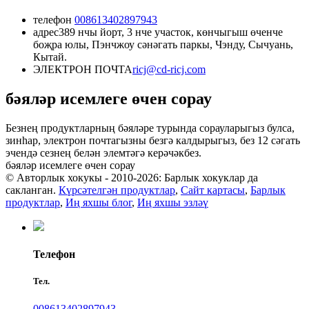
телефон
008613402897943
адрес
389 нчы йорт, 3 нче участок, көнчыгыш өченче
боҗра юлы, Пэнчжоу сәнәгать паркы, Чэнду, Сычуань,
Кытай.
ЭЛЕКТРОН ПОЧТА
ricj@cd-ricj.com
бәяләр исемлеге өчен сорау
Безнең продуктларның бәяләре турында сорауларыгыз булса,
зинһар, электрон почтагызны безгә калдырыгыз, без 12 сәгать
эчендә сезнең белән элемтәгә керәчәкбез.
бәяләр исемлеге өчен сорау
© Авторлык хокукы - 2010-2026: Барлык хокуклар да
сакланган.
Күрсәтелгән продуктлар
,
Сайт картасы
,
Барлык
продуктлар
,
Иң яхшы блог
,
Иң яхшы эзләү
Телефон
Тел.
008613402897943