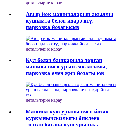
детальләрне карау
Авыр йөк машиналарын акыллы
кушымта белән идарә итү,
парковка йозагысыз
детальләрне карау
Кул белән башкарыла торган
машина өчен урын саклагычы,
парковка өчен җир йозагы юк
детальләрне карау
Машина кую урыны өчен йозак
куркынычсызлыгы бикләнә
торган багана кую урыны...