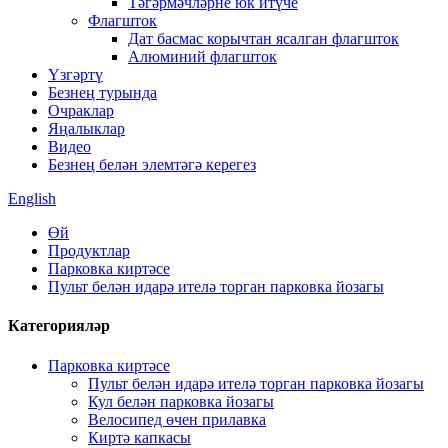
Тәгәрмәчләрне юк итүче
Флагшток
Дат басмас корычтан ясалган флагшток
Алюминий флагшток
Үзгәртү
Безнең турында
Очраклар
Яңалыклар
Видео
Безнең белән элемтәгә керегез
English
Өй
Продуктлар
Парковка киртәсе
Пульт белән идарә ителә торган парковка йозагы
Категорияләр
Парковка киртәсе
Пульт белән идарә ителә торган парковка йозагы
Кул белән парковка йозагы
Велосипед өчен прилавка
Киртә капкасы