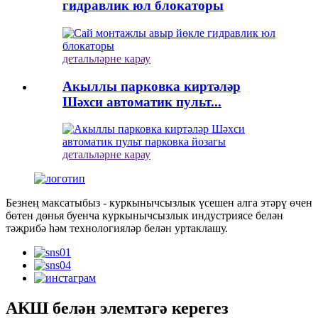
гидравлик юл блокаторы
детальләрне карау
Акыллы парковка киртәләр
Шәхси автоматик пульт...
детальләрне карау
Безнең максатыбыз - куркынычсызлык үсешен алга этәрү өчен
бөтен дөнья буенча куркынычсызлык индустриясе белән
тәҗрибә һәм технологияләр белән уртаклашу.
АКШ белән элемтәгә керегез