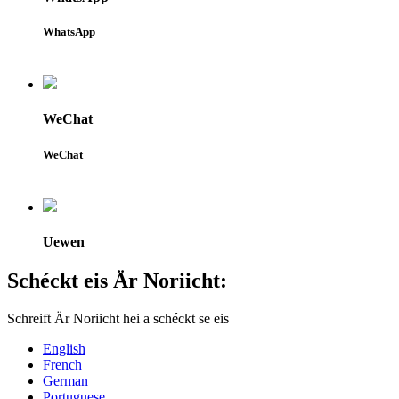
WhatsApp
WeChat
WeChat
Uewen
Schéckt eis Är Noriicht:
Schreift Är Noriicht hei a schéckt se eis
English
French
German
Portuguese