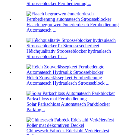
Stroosseblocker Fernbedienung ...
Flaach begruewen ënnerierdesch Fernbedienung
Automatesch ...
Héichqualitativ Stroosseblocker hydraulesch
Stroosseblocker fir ...
Héich Zouverlässegkeet Fernbedienung
Automatesch Hydraulesch Stroosseblock ...
Solar Parkschloss Automatesch Parkblocker
Parking...
Chinesesch Fabréck Edelstahl Verkéiersfest