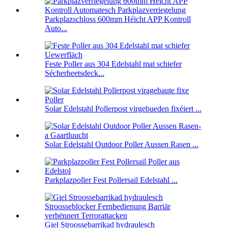
Parkplazschloss 600mm Héicht APP Kontroll
Auto...
Feste Poller aus 304 Edelstahl mat schiefer
Sécherheetsdeck...
Solar Edelstahl Pollerpost virgebueden fixéiert ...
Solar Edelstahl Outdoor Poller Aussen Rasen ...
Parkplazpoller Fest Pollersail Edelstahl ...
Giel Stroossebarrikad hydraulesch