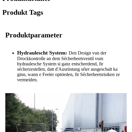
Produkt Tags
Produktparameter
Hydraulescht System:
Den Design vun der
Drockkontrolle an dem Sécherheetsventil vum
hydraulesche System si ganz entscheedend, fir
sécherzestellen, datt d'Ausrüstung séier ausgeschalt ka
ginn, wann e Feeler optrieden, fir Sécherheetsrisiken ze
vermeiden.