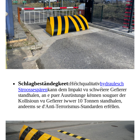
Schlagbeständegkeet:
Héichqualitativ
hydraulesch
Stroossespären
kann dem Impakt vu schwéiere Gefierer
standhalen, an e puer Ausrüstunge kënnen souguer der
Kollisioun vu Gefierer iwwer 10 Tonnen standhalen,
andeems se d'Anti-Terrorismus-Standarden erfëllen.