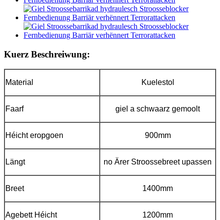
Kuerz Beschreiwung:
Material
Kuelestol
Faarf
giel a schwaarz gemoolt
Héicht eropgoen
900mm
Längt
no Ärer Stroossebreet upassen
Breet
1400mm
Agebett Héicht
1200mm