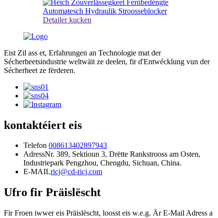
Detailer kucken
Eist Zil ass et, Erfahrungen an Technologie mat der
Sécherheetsindustrie weltwäit ze deelen, fir d'Entwécklung vun der
Sécherheet ze fërderen.
kontaktéiert eis
Telefon
008613402897943
Adress
Nr. 389, Sektioun 3, Drëtte Rankstrooss am Osten,
Industriepark Pengzhou, Chengdu, Sichuan, China.
E-MAIL
ricj@cd-ricj.com
Ufro fir Präislëscht
Fir Froen iwwer eis Präislëscht, loosst eis w.e.g. Är E-Mail Adress a