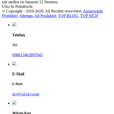
mir mellen eis bannent 12 Stonnen.
Ufro fir Präislëscht
© Copyright - 2010-2026: All Rechter reservéiert.
Ausgewielte
Produkter
,
Sitemap
,
All Produkter
,
TOP BLOG
,
TOP SICH
Telefon
Tel.
008613402897943
E-Mail
E-Mail
ricj@cd-ricj.com
WhatsApp