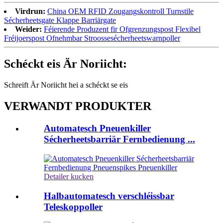
Virdrun:
China OEM RFID Zougangskontroll Turnstile
Sécherheetsgate Klappe Barriärgate
Weider:
Féierende Produzent fir Ofgrenzungspost Flexibel
Fréijoerspost Ofnehmbar Stroossesécherheetswarnpoller
Schéckt eis Är Noriicht:
Schreift Är Noriicht hei a schéckt se eis
VERWANDT PRODUKTER
Automatesch Pneuenkiller
Sécherheetsbarriär Fernbedienung ...
Detailer kucken
Halbautomatesch verschléissbar
Teleskoppoller