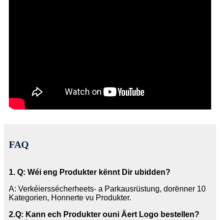
FAQ
1. Q: Wéi eng Produkter kënnt Dir ubidden?
A: Verkéierssécherheets- a Parkausrüstung, dorënner 10
Kategorien, Honnerte vu Produkter.
2
.Q: Kann ech Produkter ouni Äert Logo bestellen?