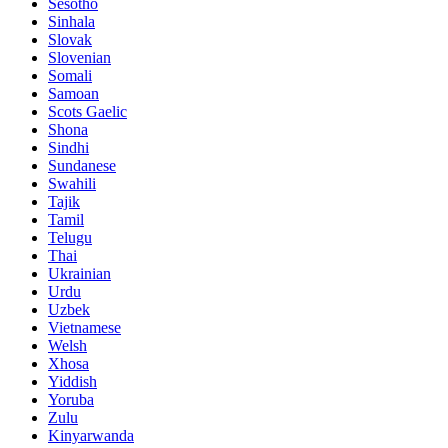
Sesotho
Sinhala
Slovak
Slovenian
Somali
Samoan
Scots Gaelic
Shona
Sindhi
Sundanese
Swahili
Tajik
Tamil
Telugu
Thai
Ukrainian
Urdu
Uzbek
Vietnamese
Welsh
Xhosa
Yiddish
Yoruba
Zulu
Kinyarwanda