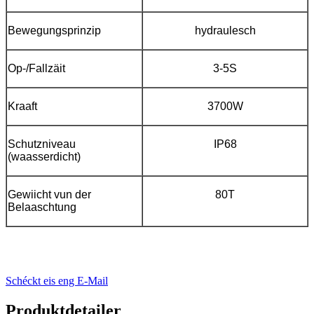
Bewegungsprinzip
hydraulesch
Op-/Fallzäit
3-5S
Kraaft
3700W
Schutzniveau
IP68
(waasserdicht)
Gewiicht vun der
80T
Belaaschtung
Schéckt eis eng E-Mail
Produktdetailer