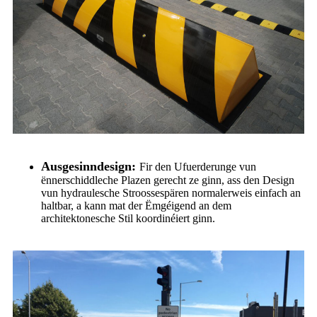
Ausgesinndesign:
Fir den Ufuerderunge vun
ënnerschiddleche Plazen gerecht ze ginn, ass den Design
vun hydraulesche Stroossespären normalerweis einfach an
haltbar, a kann mat der Ëmgéigend an dem
architektonesche Stil koordinéiert ginn.