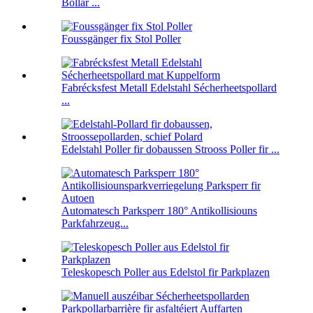
Bollar ...
Foussgänger fix Stol Poller
Fabrécksfest Metall Edelstahl Sécherheetspollard
...
Edelstahl Poller fir dobaussen Strooss Poller fir ...
Automatesch Parksperr 180° Antikollisiouns
Parkfahrzeug...
Teleskopesch Poller aus Edelstol fir Parkplazen