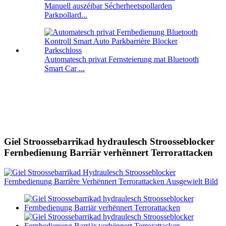
Manuell auszéibar Sécherheetspollarden
Parkpollard...
Automatesch privat Fernsteierung mat Bluetooth
Smart Car ...
Giel Stroossebarrikad hydraulesch Stroosseblocker
Fernbedienung Barriär verhënnert Terrorattacken