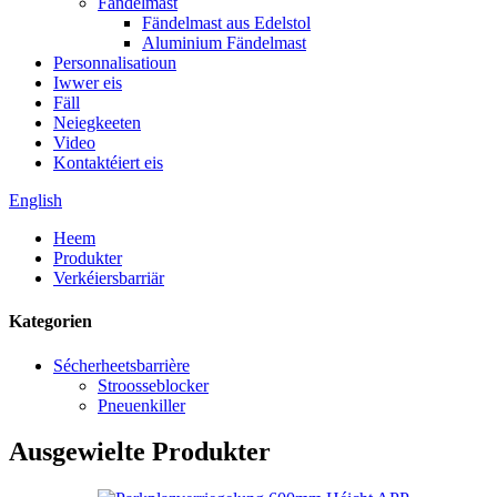
Fändelmast
Fändelmast aus Edelstol
Aluminium Fändelmast
Personnalisatioun
Iwwer eis
Fäll
Neiegkeeten
Video
Kontaktéiert eis
English
Heem
Produkter
Verkéiersbarriär
Kategorien
Sécherheetsbarrière
Stroosseblocker
Pneuenkiller
Ausgewielte Produkter