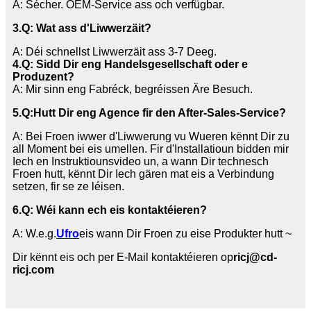
A: Sécher. OEM-Service ass och verfügbar.
3
.Q: Wat ass d'Liwwerzäit?
A: Déi schnellst Liwwerzäit ass 3-7 Deeg.
4.Q: Sidd Dir eng Handelsgesellschaft oder e
Produzent?
A: Mir sinn eng Fabréck, begréissen Äre Besuch.
5.
Q:
Hutt Dir eng Agence fir den After-Sales-Service?
A: Bei Froen iwwer d'Liwwerung vu Wueren kënnt Dir zu
all Moment bei eis umellen. Fir d'Installatioun bidden mir
Iech en Instruktiounsvideo un, a wann Dir technesch
Froen hutt, kënnt Dir Iech gären mat eis a Verbindung
setzen, fir se ze léisen.
6.
Q: Wéi kann ech eis kontaktéieren?
A: W.e.g.
Ufro
eis wann Dir Froen zu eise Produkter hutt ~
Dir kënnt eis och per E-Mail kontaktéieren op
ricj@cd-
ricj.com