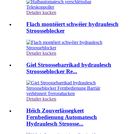
Detailer kucken
Flach montéiert schwéier hydraulesch
Stroosseblocker
Detailer kucken
Giel Stroossebarrikad hydraulesch
Stroosseblocker Re...
Detailer kucken
Héich Zouverlässegkeet
Fernbedienung Automatesch
Hydraulesch Stroosse...