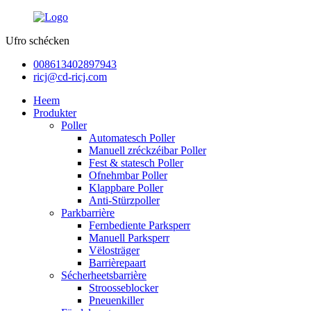
Ufro schécken
008613402897943
ricj@cd-ricj.com
Heem
Produkter
Poller
Automatesch Poller
Manuell zréckzéibar Poller
Fest & statesch Poller
Ofnehmbar Poller
Klappbare Poller
Anti-Stürzpoller
Parkbarrière
Fernbediente Parksperr
Manuell Parksperr
Vëlosträger
Barrièrepaart
Sécherheetsbarrière
Stroosseblocker
Pneuenkiller