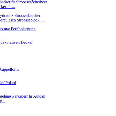
er fir ...
aulesch Stroosseblock ...
g...