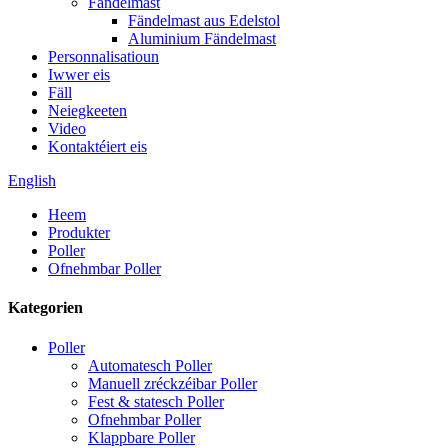
Fändelmast
Fändelmast aus Edelstol
Aluminium Fändelmast
Personnalisatioun
Iwwer eis
Fäll
Neiegkeeten
Video
Kontaktéiert eis
English
Heem
Produkter
Poller
Ofnehmbar Poller
Kategorien
Poller
Automatesch Poller
Manuell zréckzéibar Poller
Fest & statesch Poller
Ofnehmbar Poller
Klappbare Poller