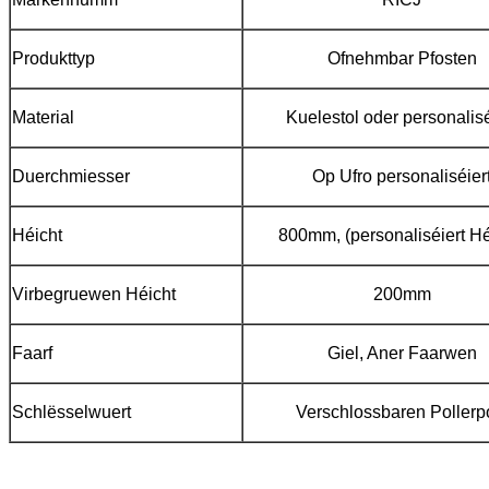
Produkttyp
Ofnehmbar Pfosten
Material
Kuelestol oder personalisé
Duerchmiesser
Op Ufro personaliséier
Héicht
800mm, (personaliséiert Hé
Virbegruewen Héicht
200mm
Faarf
Giel, Aner Faarwen
Schlësselwuert
Verschlossbaren Pollerp