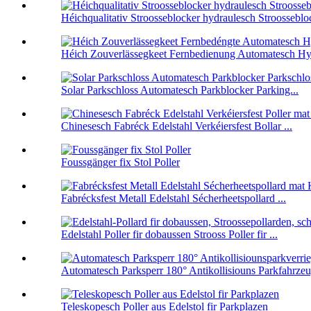
Héichqualitativ Stroosseblocker hydraulesch Stroosseblock
Héich Zouverlässegkeet Fernbedienung Automatesch Hydr
Solar Parkschloss Automatesch Parkblocker Parking...
Chinesesch Fabréck Edelstahl Verkéiersfest Bollar ...
Foussgänger fix Stol Poller
Fabrécksfest Metall Edelstahl Sécherheetspollard ...
Edelstahl Poller fir dobaussen Strooss Poller fir ...
Automatesch Parksperr 180° Antikollisiouns Parkfahrzeu
Teleskopesch Poller aus Edelstol fir Parkplazen