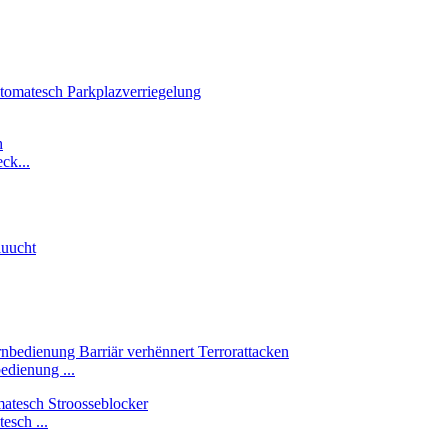
ck...
edienung ...
esch ...