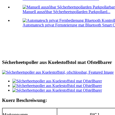
Manuell auszéibar Sécherheetspollarden Parkpollard...
Automatesch privat Fernsteierung mat Bluetooth Smart Ca
Sécherheetspoller aus Kuelestoffstol mat Ofstellbarer
Kuerz Beschreiwung:
Markennumm
RICJ