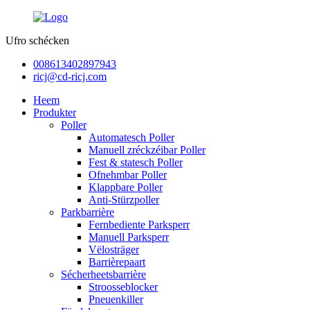
Ufro schécken
008613402897943
ricj@cd-ricj.com
Heem
Produkter
Poller
Automatesch Poller
Manuell zréckzéibar Poller
Fest & statesch Poller
Ofnehmbar Poller
Klappbare Poller
Anti-Stürzpoller
Parkbarrière
Fernbediente Parksperr
Manuell Parksperr
Vëlosträger
Barrièrepaart
Sécherheetsbarrière
Stroosseblocker
Pneuenkiller