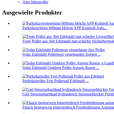
Anti-Stürzpoller
Ausgewielte Produkter
Parkplazschloss 600mm Héicht APP Kontroll Auto...
Feste Poller aus 304 Edelstahl mat schiefer Sécherheetsde
Solar Edelstahl Pollerpost virgebueden fixéiert ...
Solar Edelstahl Outdoor Poller Aussen Rasen ...
Parkplazpoller Fest Pollersail Edelstahl ...
Giel Stroossebarrikad hydraulesch Stroosseblocker Fernb
Flaach begruewen ënnerierdesch Fernbedienung Automat