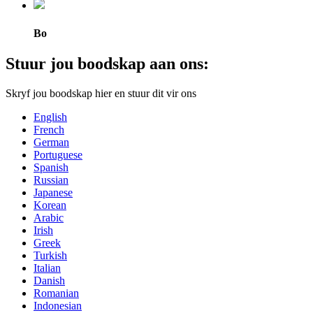
Bo
Stuur jou boodskap aan ons:
Skryf jou boodskap hier en stuur dit vir ons
English
French
German
Portuguese
Spanish
Russian
Japanese
Korean
Arabic
Irish
Greek
Turkish
Italian
Danish
Romanian
Indonesian