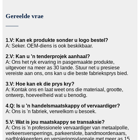
Gereelde vrae
1.V: Kan ek produkte sonder u logo bestel?
A: Seker. OEM-diens is ook beskikbaar.
2.V: Kan u 'n tenderprojek aanhaal?
A: Ons het ryk ervaring in pasgemaakte produkte,
uitgevoer na meer as 30 lande. Stuur net u presiese
vereiste aan ons, ons kan u die beste fabrieksprys bied.
3.V: Hoe kan ek die prys kry?
A: Kontak ons ​​en laat weet ons die materiaal, grootte,
ontwerp, hoeveelheid wat u benodig.
4.Q: Is u 'n handelsmaatskappy of vervaardiger?
A: Ons is 'n fabriek, verwelkom u besoek.
5.V: Wat is jou maatskappy se transaksie?
A: Ons is 'n professionele vervaardiger van metaalpolle,
verkeersversperrings, parkeerslote, bandmoordenaars,
padblokkeerders en versieringsvlagpale met meer as 15