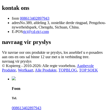
kontak ons
foon
008613402897943
adres
No.389, afdeling 3, oostelike derde ringpad, Pengzhou-
nywerheidspark, Chengdu, Sichuan, China.
E-POS
ricj@cd-ricj.com
navraag vir pryslys
Vir navrae oor ons produkte se pryslys, los asseblief u e-posadres
aan ons en ons sal binne 12 uur met u in verbinding tree.
navraag vir pryslys
© Kopiereg - 2010-2026: Alle regte voorbehou.
Aanbevole
Produkte
,
Werfkaart
,
Alle Produkte
,
TOPBLOG
,
TOP SOEK
Foon
Tel.
008613402897943