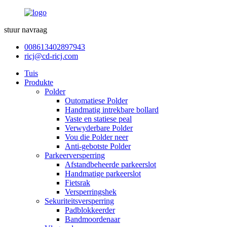
stuur navraag
008613402897943
ricj@cd-ricj.com
Tuis
Produkte
Polder
Outomatiese Polder
Handmatig intrekbare bollard
Vaste en statiese peal
Verwyderbare Polder
Vou die Polder neer
Anti-gebotste Polder
Parkeerversperring
Afstandbeheerde parkeerslot
Handmatige parkeerslot
Fietsrak
Versperringshek
Sekuriteitsversperring
Padblokkeerder
Bandmoordenaar