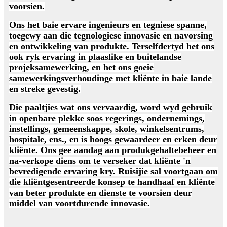
voorsien.
Ons het baie ervare ingenieurs en tegniese spanne,
toegewy aan die tegnologiese innovasie en navorsing
en ontwikkeling van produkte. Terselfdertyd het ons
ook ryk ervaring in plaaslike en buitelandse
projeksamewerking, en het ons goeie
samewerkingsverhoudinge met kliënte in baie lande
en streke gevestig.
Die paaltjies wat ons vervaardig, word wyd gebruik
in openbare plekke soos regerings, ondernemings,
instellings, gemeenskappe, skole, winkelsentrums,
hospitale, ens., en is hoogs gewaardeer en erken deur
kliënte. Ons gee aandag aan produkgehaltebeheer en
na-verkope diens om te verseker dat kliënte 'n
bevredigende ervaring kry. Ruisijie sal voortgaan om
die kliëntgesentreerde konsep te handhaaf en kliënte
van beter produkte en dienste te voorsien deur
middel van voortdurende innovasie.