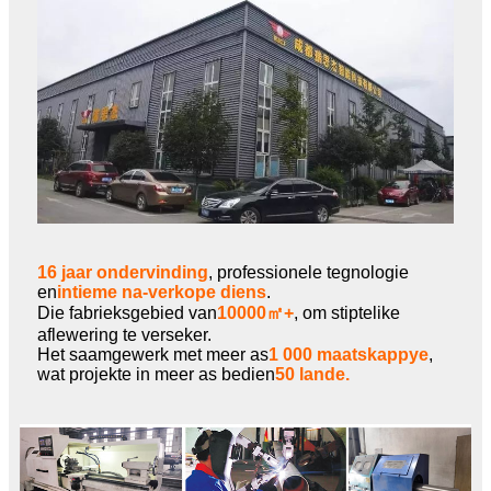
16 jaar ondervinding
, professionele tegnologie
en
intieme na-verkope diens
.
Die fabrieksgebied van
10000㎡+
, om stiptelike
aflewering te verseker.
Het saamgewerk met meer as
1 000 maatskappye
,
wat projekte in meer as bedien
50 lande.