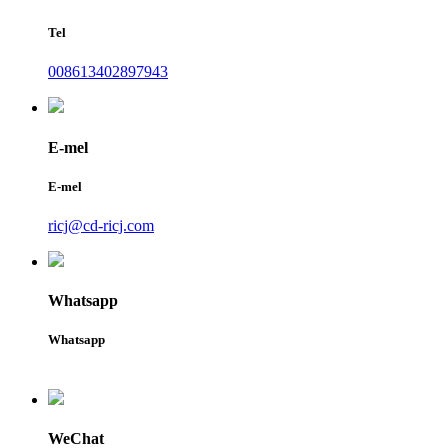
Tel
008613402897943
E-mel
E-mel
ricj@cd-ricj.com
Whatsapp
Whatsapp
WeChat