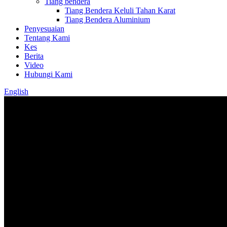
Tiang bendera
Tiang Bendera Keluli Tahan Karat
Tiang Bendera Aluminium
Penyesuaian
Tentang Kami
Kes
Berita
Video
Hubungi Kami
English