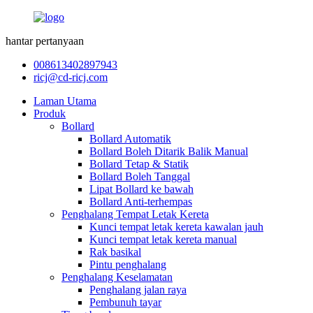
hantar pertanyaan
008613402897943
ricj@cd-ricj.com
Laman Utama
Produk
Bollard
Bollard Automatik
Bollard Boleh Ditarik Balik Manual
Bollard Tetap & Statik
Bollard Boleh Tanggal
Lipat Bollard ke bawah
Bollard Anti-terhempas
Penghalang Tempat Letak Kereta
Kunci tempat letak kereta kawalan jauh
Kunci tempat letak kereta manual
Rak basikal
Pintu penghalang
Penghalang Keselamatan
Penghalang jalan raya
Pembunuh tayar