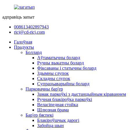
адправіць запыт
008613402897943
ricj@cd-ricj.com
Галоўная
Прадукты
Боллард
Аўтаматычны болард
Ручны выкатны болард
Фіксаваны і статычны болард
Здымны слупок
Складны слупок
Супрацьаварыйны болард
Парковачны бар'ер
Замак паркоўкі з дыстанцыйным кіраваннем
Ручная блакіроўка паркоўкі
Веласіпедная стойка
Шлюзная брама
Бар'ер бяспекі
Блакіроўшчык дарогі
Забойца шын