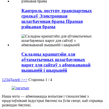
Кантроль доступу транспартных
сродкаў Электронная
шлагбаумная брама Прамая
рэйкавая брама
Складны кранштэйн для
аўтаматычных шлагбаумных
варот для сайтаў з абмежаванай
вышынёй і шырынёй
1
2
3
4
Далей >
>>
Старонка 1 / 4
Наша мэта — абменьвацца вопытам і тэхналогіямі з
прадстаўнікамі індустрыі бяспекі па ўсім свеце, каб спрыяць
развіццю бяспекі.