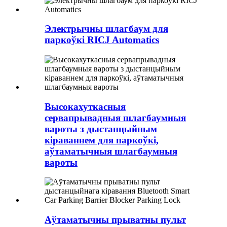
Электрычны шлагбаум для
паркоўкі RICJ Automatics
Высокахуткасныя
сервапрывадныя шлагбаумныя
вароты з дыстанцыйным
кіраваннем для паркоўкі,
аўтаматычныя шлагбаумныя
вароты
Аўтаматычны прыватны пульт