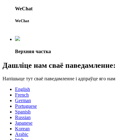
WeChat
WeChat
Верхняя частка
Дашліце нам сваё паведамленне:
Напішыце тут сваё паведамленне і адпраўце яго нам
English
French
German
Portuguese
Spanish
Russian
Japanese
Korean
Arabic
Irish