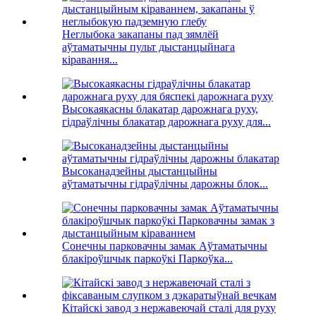
Неглыбока закапаны пад зямлёй
аўтаматычны пульт дыстанцыйнага
кіравання...
Высокаякасны блакатар дарожнага руху,
гідраўлічны блакатар дарожнага руху для...
Высоканадзейны дыстанцыйны
аўтаматычны гідраўлічны дарожны блок...
Сонечны парковачны замак Аўтаматычны
блакіроўшчык паркоўкі Паркоўка...
Кітайскі завод з нержавеючай сталі для руху