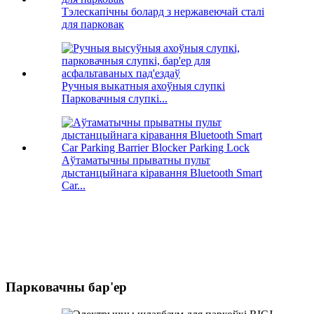
Тэлескапічны болард з нержавеючай сталі
для парковак
Ручныя выкатныя ахоўныя слупкі
Парковачныя слупкі...
Аўтаматычны прыватны пульт
дыстанцыйнага кіравання Bluetooth Smart
Car...
Парковачны бар'ер