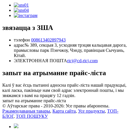
звязацца з ЗША
тэлефон
008613402897943
адрас
№ 389, секцыя 3, усходняя трэцяя кальцавая дарога,
прамысловы парк Пэнчжоу, Чэнду, правінцыя Сычуань,
Кітай.
ЭЛЕКТРОННАЯ ПОШТА
ricj@cd-ricj.com
запыт на атрыманне прайс-ліста
Калі ў вас ёсць пытанні адносна прайс-ліста нашай прадукцыі,
калі ласка, пакіньце нам свой адрас электроннай пошты, і мы
звяжамся з вамі на працягу 12 гадзін.
запыт на атрыманне прайс-ліста
© Аўтарскае права - 2010-2026: Усе правы абаронены.
Рэкамендаваныя тавары
,
Карта сайта
,
Усе прадукты
,
ТОП-
БЛОГ
,
ТОП ПОШУКУ