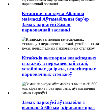
Кітайская пастаўка Абарона
маёмасці Аўтамабільны бар'ер
Замак паркоўкі Замак
парковачнай засланкі
Кітайскія вытворцы веласіпедных
стэлажоў з нержавеючай сталі,
устойлівых да іржы, веласіпедных
парковачных стэлажоў
Замак паркоўкі аўтамабіля з
вышынёй 600 мм, кіраванне праз