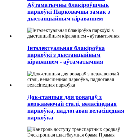
Аўтаматычны блакіроўшчык
паркоўкі Парковачны замак з
дыстанцыйным кіраваннем
Інтэлектуальная блакіроўка
паркоўкі з дыстанцыйным
кіраваннем - аўтаматычная
Док-станцыя для ровараў з
нержавеючай сталі, веласіпедная
паркоўка, падлогавая веласіпедная
паркоўка