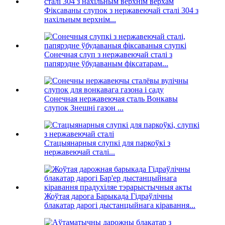
Фіксаваны слупок з нержавеючай сталі 304 з
нахільным верхнім...
Сонечная слуп з нержавеючай сталі з
папярэдне ўбудаваным фіксатарам...
Сонечная нержавеючая сталь Вонкавы
слупок Знешні газон ...
Стацыянарныя слупкі для паркоўкі з
нержавеючай сталі...
Жоўтая дарога Барыкада Гідраўлічны
блакатар дарогі дыстанцыйнага кіравання...