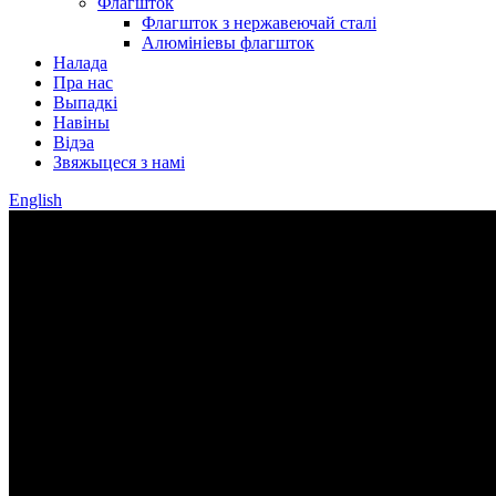
Флагшток
Флагшток з нержавеючай сталі
Алюмініевы флагшток
Налада
Пра нас
Выпадкі
Навіны
Відэа
Звяжыцеся з намі
English