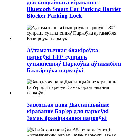
дыстанцыйнага кіравання
Bluetooth Smart Car Parking Barrier
Blocker Parking Lock
Аўтаматычная блакіроўка
паркоўкі 180° супраць
сутыкненняў Паркоўка аўтамабіля
Блакіроўка паркоўкі
Заводская цана Дыстанцыйнае
кіраванне Бар'ер для паркоўкі
Замак браніравання паркоўкі