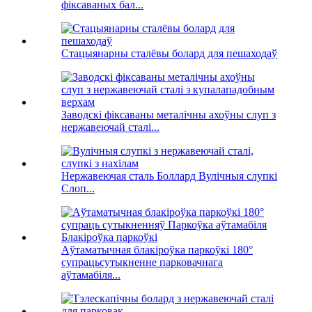
фіксаваных бал...
Стацыянарны сталёвы болард для пешаходаў
Заводскі фіксаваны металічны ахоўны слуп з
нержавеючай сталі...
Нержавеючая сталь Боллард Вулічныя слупкі
Слоп...
Аўтаматычная блакіроўка паркоўкі 180°
супрацьсутыкненне парковачнага
аўтамабіля...