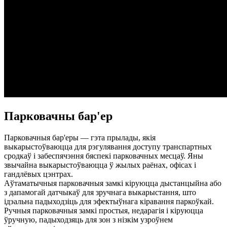
Парковачны бар'ер
Парковачныя бар'еры — гэта прылады, якія
выкарыстоўваюцца для рэгулявання доступу транспартных
сродкаў і забеспячэння бяспекі парковачных месцаў. Яны
звычайна выкарыстоўваюцца ў жылых раёнах, офісах і
гандлёвых цэнтрах.
Аўтаматычныя парковачныя замкі кіруюцца дыстанцыйна або
з дапамогай датчыкаў для зручнага выкарыстання, што
ідэальна падыходзіць для эфектыўнага кіравання паркоўкай.
Ручныя парковачныя замкі простыя, недарагія і кіруюцца
ўручную, падыходзяць для зон з нізкім узроўнем