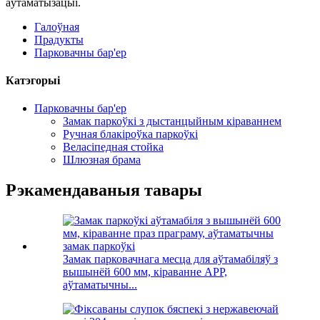
аўтаматызацыі.
Галоўная
Прадукты
Парковачны бар'ер
Катэгорыі
Парковачны бар'ер
Замак паркоўкі з дыстанцыйным кіраваннем
Ручная блакіроўка паркоўкі
Веласіпедная стойка
Шлюзная брама
Рэкамендаваныя тавары
Замак парковачнага месца для аўтамабіляў з
вышынёй 600 мм, кіраванне APP,
аўтаматычны...