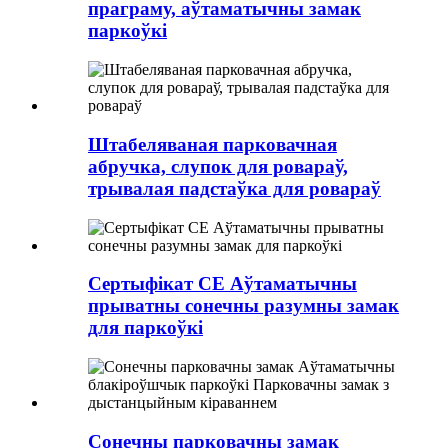
праграму, аўтаматычны замак
паркоўкі
Штабеляваная парковачная
абручка, слупок для ровараў,
трывалая падстаўка для ровараў
Сертыфікат CE Аўтаматычны
прыватны сонечны разумны замак
для паркоўкі
Сонечны парковачны замак