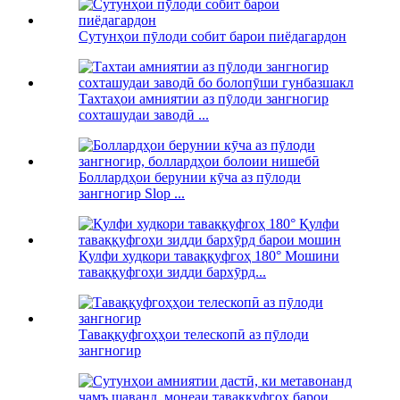
Сутунҳои пӯлоди собит барои пиёдагардон
Тахтаҳои амниятии аз пӯлоди зангногир
сохташудаи заводӣ ...
Боллардҳои берунии кӯча аз пӯлоди
зангногир Slop ...
Қулфи худкори таваққуфгоҳ 180° Мошини
таваққуфгоҳи зидди бархӯрд...
Таваққуфгоҳҳои телескопӣ аз пӯлоди
зангногир