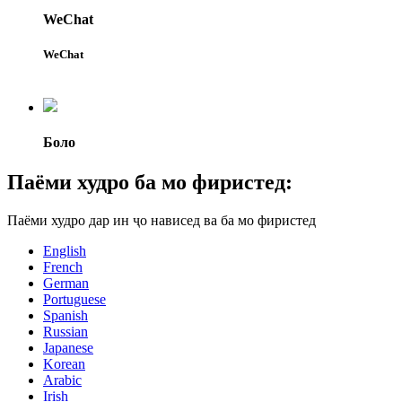
WeChat
WeChat
Боло
Паёми худро ба мо фиристед:
Паёми худро дар ин ҷо нависед ва ба мо фиристед
English
French
German
Portuguese
Spanish
Russian
Japanese
Korean
Arabic
Irish