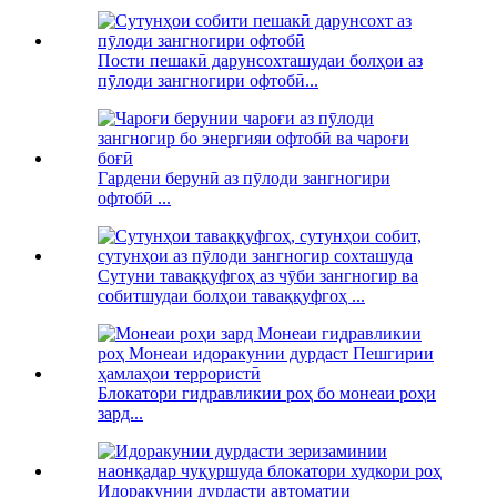
Пости пешакӣ дарунсохташудаи болҳои аз
пӯлоди зангногири офтобӣ...
Гардени берунӣ аз пӯлоди зангногири
офтобӣ ...
Сутуни таваққуфгоҳ аз чӯби зангногир ва
собитшудаи болҳои таваққуфгоҳ ...
Блокатори гидравликии роҳ бо монеаи роҳи
зард...
Идоракунии дурдасти автоматии