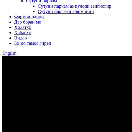
Сутуни парчам
Сутуни парчам аз пӯлоди зангногир
Сутуни парчами алюминий
Фармоишдиҳӣ
Дар бораи мо
Ҳолатҳо
Хабарҳо
Видео
Бо мо тамос гиред
English