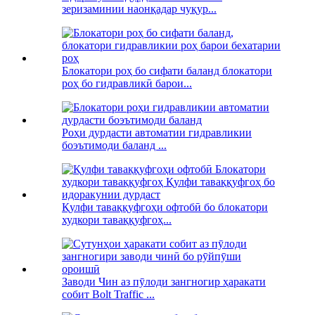
зеризаминии наонқадар чуқур...
Блокатори роҳ бо сифати баланд блокатори
роҳ бо гидравликӣ барои...
Роҳи дурдасти автоматии гидравликии
боэътимоди баланд ...
Қулфи таваққуфгоҳи офтобӣ бо блокатори
худкори таваққуфгоҳ...
Заводи Чин аз пӯлоди зангногир ҳаракати
собит Bolt Traffic ...