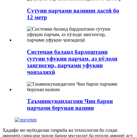
Сутуни парчами вазнини дастӣ бо
12 метр
Системаи баланд бардоштани
сутуни уфуқии парчам, аз пӯлоди
зангногир, парчами уфуқии
ҷоизадиҳӣ
Таъминкунандагони Чин барои
парчами берунаи вазнин
Ҳадафи мо мубодилаи таҷриба ва технология бо соҳаи
амнияти саросари ҷаҳон барои мусоидат ба рушди амният аст.