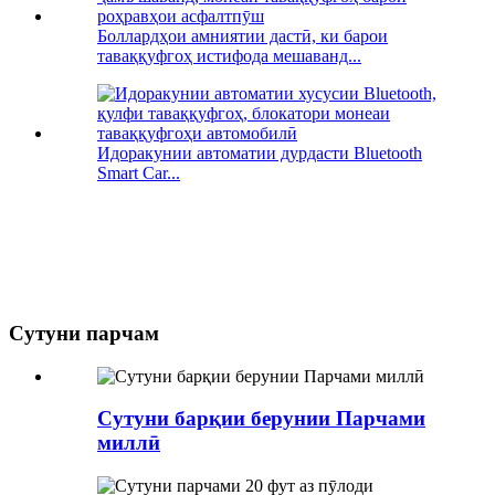
Боллардҳои амниятии дастӣ, ки барои
таваққуфгоҳ истифода мешаванд...
Идоракунии автоматии дурдасти Bluetooth
Smart Car...
Сутуни парчам
Сутуни барқии берунии Парчами
миллӣ