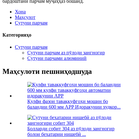
бардоштани парчам муҷаҳҳаз бошанд.
Хона
Маҳсулот
Сутуни парчам
Категорияҳо
Сутуни парчам
Сутуни парчам аз пӯлоди зангногир
Сутуни парчами алюминий
Маҳсулоти пешниҳодшуда
Қулфи фазои таваққуфгоҳи мошин бо
баландии 600 мм APP Идоракунии худкор...
Болларди собит 304 аз пӯлоди зангногир
болои бехатарии нишебӣ ...