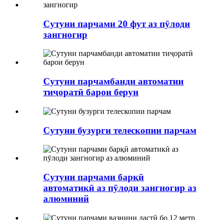
Сутуни парчами 20 фут аз пӯлоди
зангногир
Сутуни парчамбанди автоматии
тиҷоратӣ барои берун
Сутуни бузурги телескопии парчам
Сутуни парчами барқӣ
автоматикӣ аз пӯлоди зангногир аз
алюминий