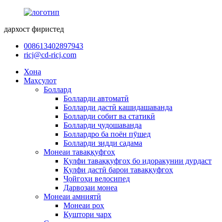
дархост фиристед
008613402897943
ricj@cd-ricj.com
Хона
Маҳсулот
Боллард
Болларди автоматӣ
Болларди дастӣ кашидашаванда
Болларди собит ва статикӣ
Болларди ҷудошаванда
Боллардро ба поён пӯшед
Болларди зидди садама
Монеаи таваққуфгоҳ
Қулфи таваққуфгоҳ бо идоракунии дурдаст
Қулфи дастӣ барои таваққуфгоҳ
Ҷойгоҳи велосипед
Дарвозаи монеа
Монеаи амниятӣ
Монеаи роҳ
Куштори чарх