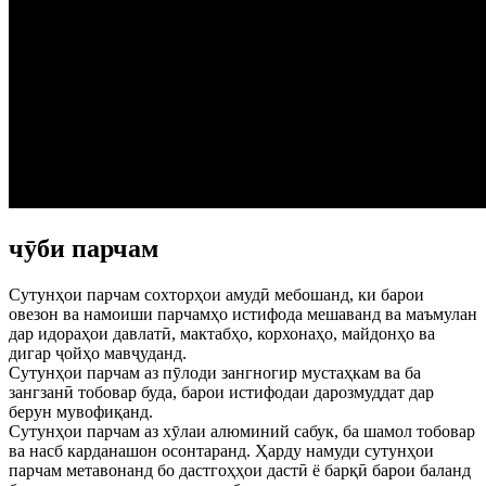
чӯби парчам
Сутунҳои парчам сохторҳои амудӣ мебошанд, ки барои
овезон ва намоиши парчамҳо истифода мешаванд ва маъмулан
дар идораҳои давлатӣ, мактабҳо, корхонаҳо, майдонҳо ва
дигар ҷойҳо мавҷуданд.
Сутунҳои парчам аз пӯлоди зангногир мустаҳкам ва ба
зангзанӣ тобовар буда, барои истифодаи дарозмуддат дар
берун мувофиқанд.
Сутунҳои парчам аз хӯлаи алюминий сабук, ба шамол тобовар
ва насб карданашон осонтаранд. Ҳарду намуди сутунҳои
парчам метавонанд бо дастгоҳҳои дастӣ ё барқӣ барои баланд