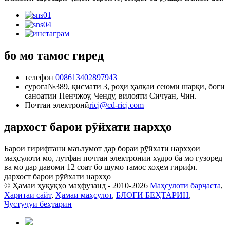
бо мо тамос гиред
телефон
008613402897943
суроға
№389, қисмати 3, роҳи ҳалқаи сеюми шарқӣ, боғи
саноатии Пенчжоу, Ченду, вилояти Сичуан, Чин.
Почтаи электронӣ
ricj@cd-ricj.com
дархост барои рӯйхати нархҳо
Барои гирифтани маълумот дар бораи рӯйхати нархҳои
маҳсулоти мо, лутфан почтаи электронии худро ба мо гузоред
ва мо дар давоми 12 соат бо шумо тамос хоҳем гирифт.
дархост барои рӯйхати нархҳо
© Ҳамаи ҳуқуқҳо маҳфузанд - 2010-2026
Маҳсулоти барҷаста
,
Харитаи сайт
,
Ҳамаи маҳсулот
,
БЛОГИ БЕҲТАРИН
,
Ҷустуҷӯи беҳтарин