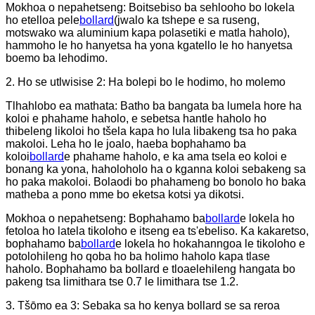
Mokhoa o nepahetseng: Boitsebiso ba sehlooho bo lokela
ho etelloa pele
bollard
(jwalo ka tshepe e sa ruseng,
motswako wa aluminium kapa polasetiki e matla haholo),
hammoho le ho hanyetsa ha yona kgatello le ho hanyetsa
boemo ba lehodimo.
2. Ho se utlwisise 2: Ha bolepi bo le hodimo, ho molemo
Tlhahlobo ea mathata: Batho ba bangata ba lumela hore ha
koloi e phahame haholo, e sebetsa hantle haholo ho
thibeleng likoloi ho tšela kapa ho lula libakeng tsa ho paka
makoloi. Leha ho le joalo, haeba bophahamo ba
koloi
bollard
e phahame haholo, e ka ama tsela eo koloi e
bonang ka yona, haholoholo ha o kganna koloi sebakeng sa
ho paka makoloi. Bolaodi bo phahameng bo bonolo ho baka
matheba a pono mme bo eketsa kotsi ya dikotsi.
Mokhoa o nepahetseng: Bophahamo ba
bollard
e lokela ho
fetoloa ho latela tikoloho e itseng ea ts'ebeliso. Ka kakaretso,
bophahamo ba
bollard
e lokela ho hokahanngoa le tikoloho e
potolohileng ho qoba ho ba holimo haholo kapa tlase
haholo. Bophahamo ba bollard e tloaelehileng hangata bo
pakeng tsa limithara tse 0.7 le limithara tse 1.2.
3. Tšōmo ea 3: Sebaka sa ho kenya bollard se sa reroa