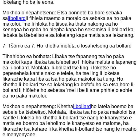
lokelang ho ba le eona.
Mokhoa o nepahetseng: Etsa bonnete ba hore sebaka
sa
libollard
li fihlela maemo a moralo oa sebaka sa ho paka
makoloi, 'me li hloka ho tiisoa ka thata nakong ea ho
kenngoa ho qoba ho hlepha kapa ho sekamisa li-bollard ka
lebaka la tšebeliso e sa lokelang kapa matla a sa lekanang.
7. Tšōmo ea 7: Ho khetha mofuta o fosahetseng oa bollard
Tlhahlobo ea bothata: Libaka tse fapaneng tsa ho paka
makoloi kapa libaka tsa ts'ebeliso li hloka mefuta e fapaneng
ea li-bollard. Mohlala, li-bollard tse ling li loketse ho
pepesehela kantle nako e telele, ha tse ling li loketse
likarache kapa libaka tsa ho paka makoloi ka tlung. Ho
khetha li-bollard tse sa lokelang ka bofofu ho ka etsa hore li-
bollard li hlōlehe ho sebetsa 'me li be li ame phihlelo eohle
ea ho paka makoloi.
Mokhoa o nepahetseng: Khetha
libollard
ho latela boemo ba
sebele ba tšebeliso. Mohlala, libaka tsa ho paka makoloi tsa
kantle li lokela ho khetha li-bollard tse nang le khanyetso e
matla ea boemo ba leholimo le khanyetso ea mafome, ha
likarache tsa kahare li ka khetha li-bollard tse nang le meaho
e menyenyane.