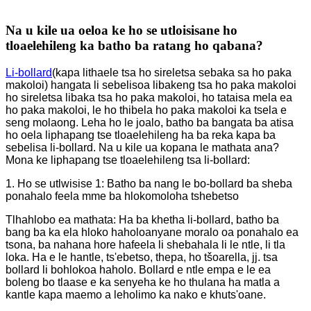
Na u kile ua oeloa ke ho se utloisisane ho
tloaelehileng ka batho ba ratang ho qabana?
Li-bollard
(kapa lithaele tsa ho sireletsa sebaka sa ho paka
makoloi) hangata li sebelisoa libakeng tsa ho paka makoloi
ho sireletsa libaka tsa ho paka makoloi, ho tataisa mela ea
ho paka makoloi, le ho thibela ho paka makoloi ka tsela e
seng molaong. Leha ho le joalo, batho ba bangata ba atisa
ho oela liphapang tse tloaelehileng ha ba reka kapa ba
sebelisa li-bollard. Na u kile ua kopana le mathata ana?
Mona ke liphapang tse tloaelehileng tsa li-bollard:
1. Ho se utlwisise 1: Batho ba nang le bo-bollard ba sheba
ponahalo feela mme ba hlokomoloha tshebetso
Tlhahlobo ea mathata: Ha ba khetha li-bollard, batho ba
bang ba ka ela hloko haholoanyane moralo oa ponahalo ea
tsona, ba nahana hore hafeela li shebahala li le ntle, li tla
loka. Ha e le hantle, ts'ebetso, thepa, ho tšoarella, jj. tsa
bollard li bohlokoa haholo. Bollard e ntle empa e le ea
boleng bo tlaase e ka senyeha ke ho thulana ha matla a
kantle kapa maemo a leholimo ka nako e khuts'oane.