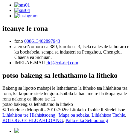
iteanye le rona
fono
008613402897943
aterese
Nomoro ea 389, karolo ea 3, tsela ea lesale la boraro e
ka bochabela, serapa sa indasteri sa Pengzhou, Chengdu,
Chaena ea Sichuan.
IMELAE-MAIL
ricj@cd-ricj.com
potso bakeng sa lethathamo la litheko
Bakeng sa lipotso mabapi le lethathamo la litheko tsa lihlahisoa tsa
rona, ka kopo re siele lengolo-tsoibila la hau 'me re tla ikopanya le
rona nakong ea lihora tse 12
potso bakeng sa lethathamo la litheko
© Tokelo ea Mongoli - 2010-2026: Litokelo Tsohle li Sirelelitsoe.
Lihlahisoa tse Hlahisitsoeng
,
'Mapa oa sebaka
,
Lihlahisoa Tsohle
,
BOLOGO E HLOAHLOANG
,
Patlo e ka Sehloohong