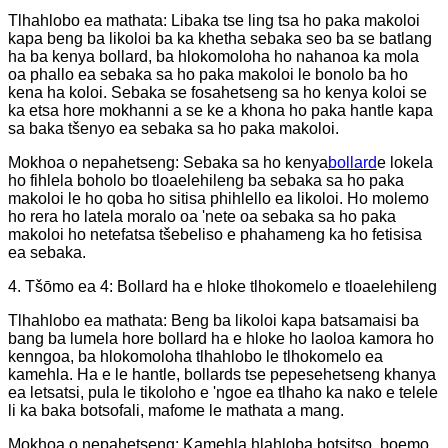
Tlhahlobo ea mathata: Libaka tse ling tsa ho paka makoloi
kapa beng ba likoloi ba ka khetha sebaka seo ba se batlang
ha ba kenya bollard, ba hlokomoloha ho nahanoa ka mola
oa phallo ea sebaka sa ho paka makoloi le bonolo ba ho
kena ha koloi. Sebaka se fosahetseng sa ho kenya koloi se
ka etsa hore mokhanni a se ke a khona ho paka hantle kapa
sa baka tšenyo ea sebaka sa ho paka makoloi.
Mokhoa o nepahetseng: Sebaka sa ho kenya
bollard
e lokela
ho fihlela boholo bo tloaelehileng ba sebaka sa ho paka
makoloi le ho qoba ho sitisa phihlello ea likoloi. Ho molemo
ho rera ho latela moralo oa 'nete oa sebaka sa ho paka
makoloi ho netefatsa tšebeliso e phahameng ka ho fetisisa
ea sebaka.
4. Tšōmo ea 4: Bollard ha e hloke tlhokomelo e tloaelehileng
Tlhahlobo ea mathata: Beng ba likoloi kapa batsamaisi ba
bang ba lumela hore bollard ha e hloke ho laoloa kamora ho
kenngoa, ba hlokomoloha tlhahlobo le tlhokomelo ea
kamehla. Ha e le hantle, bollards tse pepesehetseng khanya
ea letsatsi, pula le tikoloho e 'ngoe ea tlhaho ka nako e telele
li ka baka botsofali, mafome le mathata a mang.
Mokhoa o nepahetseng: Kamehla hlahloba botsitso, boemo