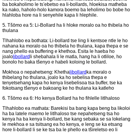
ba bokaholimo le ts'ebetso ea li-bollards, hloekisa matheba
ka nako, haholo-holo kamora boemo ba leholimo bo bobe ho
hlahloba hore na li senyehile kapa li hlephile.
5. Tšōmo ea 5: Li-Bollard ha li hloke moralo oa ho thibela ho
thulana
Tlhahlobo ea bothata: Li-bollard tse ling li kentsoe ntle le ho
nahana ka moralo oa ho thibela ho thulana, kapa thepa e se
nang phello ea buffering e khethoa. Esita le haeba ho
joalo
libollard
li shebahala li le matla, hang ha li otliloe, ho
bonolo ho baka tšenyo e habeli koloing le bollard.
Mokhoa o nepahetseng: Khetha
libollard
ka moralo o
thibelang ho thulana, joalo ka ho sebelisa thepa e
tenyetsehang kapa ho kenya lisebelisoa tsa buffer, tse ka
fokotsang tšenyo e bakoang ke ho thulana ka katleho
6. Tšōmo ea 6: Ho kenya Bollard ha ho fihlelle litlhaloso
Tlhahlobo ea mathata: Barekisi ba bang kapa beng ba likoloi
ha ba latele maemo le litlhaloso tse nepahetseng tsa ho
kenya ha ba kenya li-bollard, tse kang sebaka se sa lokelang
le mekhoa e sa tsitsang ea ho kenya, e leng se ka etsang
hore li-bollard li se ke tsa ba le phello ea tšireletso eo li