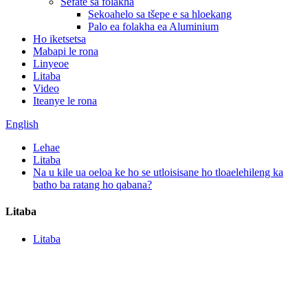
Sefate sa folakha
Sekoahelo sa tšepe e sa hloekang
Palo ea folakha ea Aluminium
Ho iketsetsa
Mabapi le rona
Linyeoe
Litaba
Video
Iteanye le rona
English
Lehae
Litaba
Na u kile ua oeloa ke ho se utloisisane ho tloaelehileng ka
batho ba ratang ho qabana?
Litaba
Litaba