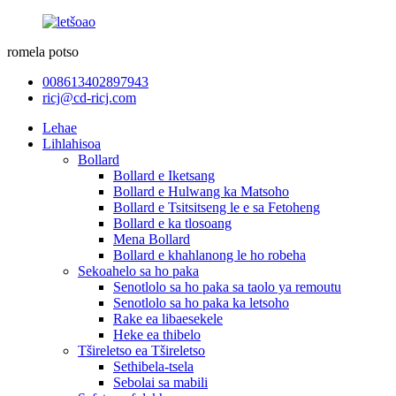
romela potso
008613402897943
ricj@cd-ricj.com
Lehae
Lihlahisoa
Bollard
Bollard e Iketsang
Bollard e Hulwang ka Matsoho
Bollard e Tsitsitseng le e sa Fetoheng
Bollard e ka tlosoang
Mena Bollard
Bollard e khahlanong le ho robeha
Sekoahelo sa ho paka
Senotlolo sa ho paka sa taolo ya remoutu
Senotlolo sa ho paka ka letsoho
Rake ea libaesekele
Heke ea thibelo
Tšireletso ea Tšireletso
Sethibela-tsela
Sebolai sa mabili