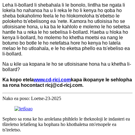
Leha li-bollard li shebahala li le bonolo, lintlha tse ngata li
lokela ho nahanoa ha u li reka le ho li kenya ho qoba ho
sheba bokaholimo feela le ho hlokomoloha ts'ebetso le
polokeho ts'ebelisong ea 'nete. Kamora ho utloisisa ho se
utloisisane hona, u ka ba le kahlolo e molemo le ho sebetsa
hantle ha u reka le ho sebelisa li-bollard. Haeba u hloka ho
kenya li-bollard, ho molemo ho khetha moetsi ea nang le
botumo bo botle le ho netefatsa hore ho kenya ho latela
melao le ho utloahala, e le ho eketsa phello ea ts'ebeliso ea
li-bollard.
Na u kile ua kopana le ho se utloisisane hona ha u khetha li-
bollard?
Ka kopo etela
www.cd-ricj.com
kapa ikopanye le sehlopha
sa rona ho
contact ricj@cd-ricj.com
.
Nako ea poso: Loetse-23-2025
Sepheo sa rona ke ho arolelana phihlelo le theknoloji le indasteri ea
tšireletso lefatšeng ka bophara ho khothaletsa nts'etsopele ea
ts'ireletso.