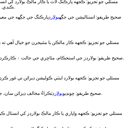
مسئلي جو تجزيو: ڪجهه پارڪنگ لاٽ يا ڪار مالڪ بولارڊ کي 
ڪندي. غلط انسٽاليشن جي جڳهه ڊرائيور کي آساني سان پارڪ ڪرڻ جي قابل نه هجڻ يا پارڪنگ جي جڳهه جي ضايع ٿيڻ جو سبب بڻجي سگهي ٿي.
صحيح طريقو: انسٽاليشن جي جڳھ
بولارڊ
پارڪنگ جي جڳهه جي معيار
مسئلي جو تجزيو: ڪجهه ڪار مالڪن يا مئنيجرن جو خيال آهي ته 
صحيح طريقو: بولارڊز جي استحڪام، مٿاڇري جي حالت ۽ ڪارڪردگي کي باقاعدي طور تي چيڪ ڪريو، وقت تي داغ صاف ڪريو، خاص طور تي خراب موسم کان پوءِ چيڪ ڪريو ته اهي خراب آهن يا ڍلا آهن.
مسئلي جو تجزيو: ڪجهه بولارڊ اينٽي ڪوليشن ڊيزائن تي غور ڪرڻ کان
ٽڪراءُ مخالف ڊيزائن سان، جهڙوڪ لچڪدار مواد استعمال ڪرڻ يا بفر ڊوائيسز نصب ڪرڻ، جيڪي ٽڪراءُ جي ڪري ٿيندڙ نقصان کي مؤثر طريقي سان گهٽائي سگهن ٿا.
صحيح طريقو: چونڊيو
بولارڊ
مسئلي جو تجزيو: ڪجهه واپاري يا ڪار مالڪ بولارڊز کي انسٽال 