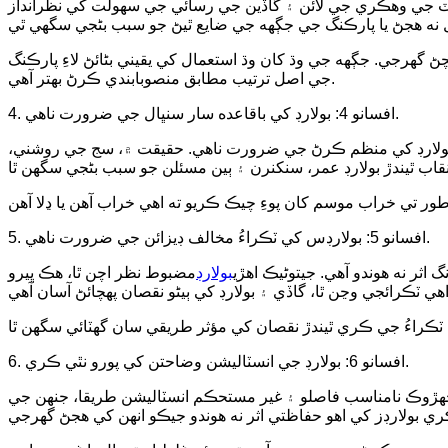
اٽ جي وهڪري جي لائن ۽ گاڏين جي رسائي جي سهولت کي نظرانداز
هرجي. جڳهه جي وڌ کان وڌ استعمال کي يقيني بڻائڻ لاءِ پارڪنگ
جي اصل ترتيب مطابق منصوبابندي ڪرڻ بهتر آهي.
4. افسانو 4: بولارڊ کي باقاعده سار سنڀال جي ضرورت ناهي.
وءِ بولارڊ کي منظم ڪرڻ جي ضرورت ناهي. حقيقت ۾، سج جي روشني،
5. افسانو 5: بولارڊس کي ٽڪراءُ مخالف ڊيزائن جي ضرورت ناهي.
 اثر نه هوندو آهي. جيتوڻيڪ اهڙي
بولارڊ
مضبوط نظر اچن ٿا، هڪ ڀيرو
6. افسانو 6: بولارڊ جي انسٽاليشن وضاحتن کي پورو نٿي ڪري.
، جهڙوڪ نامناسب فاصلو ۽ غير مستحڪم انسٽاليشن طريقا، جنهن جي