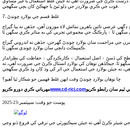
سان درست ڪرڻ جي ضرورت آهي ته جيئن غلط استعمال يا غير مساوي
قوت جي ڪري بولارڊز جي ڍلو ٿيڻ يا جھڪڻ کان بچي سگهجي.
7. غلط قسم جي بولارڊ چونڊڻ
ي عرصي تائين ٻاهرين نمائش لاءِ موزون آهن، جڏهن ته ٻيا گيراج
ن جي مزاحمت سان بولارڊ چونڊڻ گهرجن، جڏهن ته اندروني گيراج
ڪمپيڪٽ ڍانچي سان بولارڊ چونڊي سگهن ٿا.
 سطح کي ڏسڻ ۽ اصل استعمال ۾ ڪارڪردگي ۽ حفاظت کي نظرانداز
گهو ٿا. جيڪڏهن توهان کي بولارڊ انسٽال ڪرڻ جي ضرورت آهي، ته
ڇا توهان بولارڊ چونڊڻ وقت انهن غلط فهمين جو شڪار ٿيا آهيو؟
ي ٽيم سان رابطو ڪريو
www.cd-ricj.com
مهرباني ڪري دورو ڪريو
پوسٽ جو وقت: سيپٽمبر-23-2025