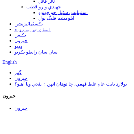
ٽائر قاتل
جهنڊي وارو قطب
اسٽينلیس سٹیل جو جھنڊو
ايلومينيم فليگ پول
ڪسٽمائيزيشن
اسان جي باري ۾
ڪيس
خبرون
وڊيو
اسان سان رابطو ڪريو
English
گھر
خبرون
بولارڊ بابت عام غلط فهمي، ڇا توهان انهن ۾ پئجي ويا آهيو؟
خبرون
خبرون