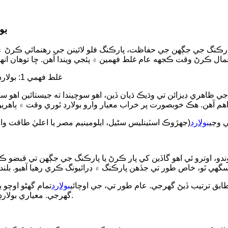
بو
ارڪنگ جي جڳهن جي حفاظت، پارڪنگ فلو لائينن جي رهنمائي ڪرڻ ۽ غي
1. غلط فهمي 1: بولارڊ صرف ظاهر کي ڏسندا آهن ۽ ڪارڪردگي کي نظرانداز ڪندا آهن
ي ظاهري ڊيزائن تي وڌيڪ ڌيان ڏين، اهو سوچيندا ته جيستائين اهو سٺ
ي وڃي
بولارڊ
وندو، اوترو ئي اھو گاڏين کي پار ڪرڻ يا پارڪنگ جي جڳھن تي قبضو ڪ
 ترتيب ڏيڻ گهرجي. عام طور تي، جي اوچائي
بولارڊ
تمام گهڻو اوچو 
گهرجي. معياري بولارڊ جي اوچائي عام طور تي 0.7 ميٽر ۽ 1.2 ميٽر جي وچ ۾ هوندي آهي.