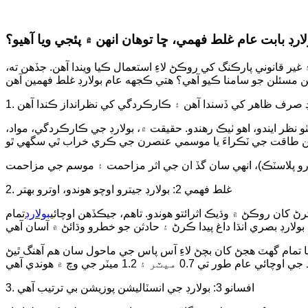
لارڊ بابت عام غلط فهمي، ڇا توهان انهن ۾ پئجي ويا آهيو؟
ر قانوني پارڪنگ کي روڪڻ لاءِ استعمال ڪيا ويندا آهن. جڏهن ته،
و نظر ايندو، اهو ٺيڪ رهندو. حقيقت ۾، بولارڊ جي ڪارڪردگي، مواد،
2. غلط فهمي 2: بولارڊ جيترو اوچو هوندو، اوترو بهتر
رڻ کان روڪڻ ۾ وڌيڪ اثرائتو ھوندو. تاهم، جيڪڏھن اوچائي
بولارڊ
تمام
يا تمام گهٽ هجڻ کان بچڻ لاءِ آس پاس جي ماحول سان هم آهنگ ٿيڻ
3. افسانو 3: بولارڊ جي انسٽاليشن پوزيشن بي ترتيب آهي