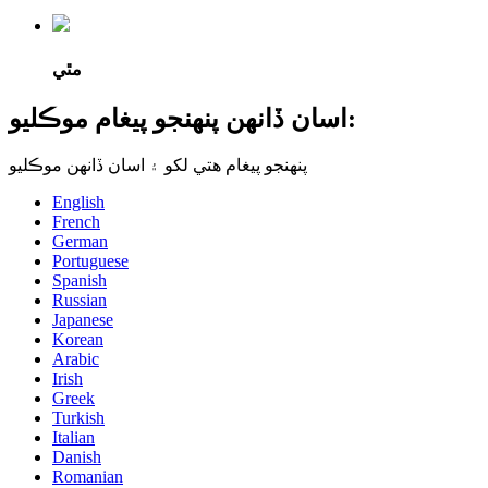
مٿي
اسان ڏانهن پنهنجو پيغام موڪليو:
پنهنجو پيغام هتي لکو ۽ اسان ڏانهن موڪليو
English
French
German
Portuguese
Spanish
Russian
Japanese
Korean
Arabic
Irish
Greek
Turkish
Italian
Danish
Romanian