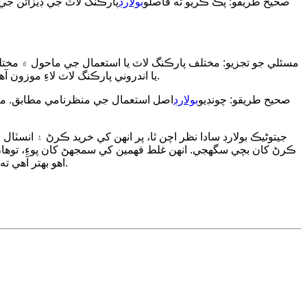
صحيح طريقو: پڪ ڪريو ته فاصلو
بولارڊ
پارڪنگ لاٽ جي ڊيزائن جي
مسئلي جو تجزيو: مختلف پارڪنگ لاٽ يا استعمال جي ماحول ۾ مختلف
يا اندروني پارڪنگ لاٽ لاءِ موزون آهن. انڌي طرح نامناسب بولارڊ چونڊڻ سان بولارڊ ڪم ڪرڻ ۾ ناڪام ٿي سگهن ٿا ۽ پارڪنگ جي مجموعي تجربي کي به متاثر ڪري سگهن ٿا.
صحيح طريقو: چونڊيو
بولارڊ
اصل استعمال جي منظرنامي مطابق. مث
جيتوڻيڪ بولارڊ سادا نظر اچن ٿا، پر انهن کي خريد ڪرڻ ۽ 
ڪرڻ کان بچي سگهجي. انهن غلط فهمين کي سمجهڻ کان پوءِ، توها
اهو بهتر آهي ته هڪ معزز ٺاهيندڙ چونڊيو ۽ پڪ ڪريو ته انسٽاليشن مطابق ۽ معقول آهي، ته جيئن بولارڊ جي استعمال جي اثر کي وڌ کان وڌ ڪري سگهجي.