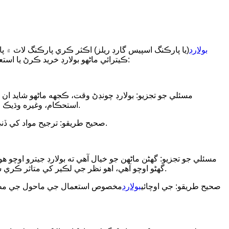
بولارڊ
(يا پارڪنگ اسپيس گارڊ ريلز) اڪثر ڪري پارڪنگ لاٽ ۾ پ
ڪيترائي ماڻهو بولارڊ خريد ڪرڻ يا استعمال ڪرڻ وقت ڪجهه عام غلط فهمين ۾ پئجي ويندا آهن. ڇا توهان انهن مسئلن جو سامنا ڪيو آهي؟ هتي ڪجهه عام بولارڊ غلط فهمين آهن:
مسئلي جو تجزيو: بولارڊ چونڊڻ وقت، ڪجهه ماڻهو شايد ان ج
استحڪام، وغيره وڌيڪ اهم آهن. هڪ خوبصورت پر خراب معيار وارو بولارڊ ٿوري وقت ۾ ٻاهرين طاقت جي ٽڪراءَ يا موسمي عنصرن جي ڪري خراب ٿي سگهي ٿو.
(جهڙوڪ اسٽينلیس سٹیل، ايلومينيم مصر يا اعليٰ طاقت وارو پلاسٽڪ)، انهي سان گڏ ان جي اثر مزاحمت ۽ موسم جي مزاحمت.
صحيح طريقو: ترجيح مواد کي ڏن
مسئلي جو تجزيو: گھڻن ماڻھن جو خيال آھي ته بولارڊ جيترو اوچو ھ
گهڻو اوچو آهي، اهو نظر جي لڪير کي متاثر ڪري سگهي ٿو، خاص طور تي جڏهن پارڪنگ ۾ ڊرائيونگ ڪري رهيا آهيو. بلند بولارڊ بصري انڌا داغ پيدا ڪرڻ ۽ حادثن جو خطرو وڌائڻ ۾ آسان آهي.
صحيح طريقو: جي اوچائي
بولارڊ
مخصوص استعمال جي ماحول جي مطابق