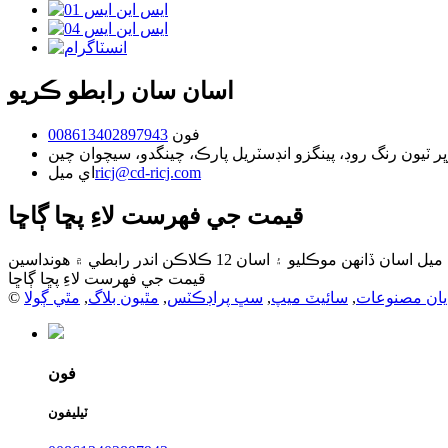
اسان سان رابطو ڪريو
فون
008613402897943
ricj@cd-ricj.com
اي ميل
قيمت جي فهرست لاءِ پڇا ڳاڇا
قيمت جي فهرست لاءِ پڇا ڳاڇا
يان مصنوعات
,
سائيٽ ميپ
,
سڀ پراڊڪٽس
,
مٿيون بلاگ
,
مٿي ڳولا
فون
ٽيليفون