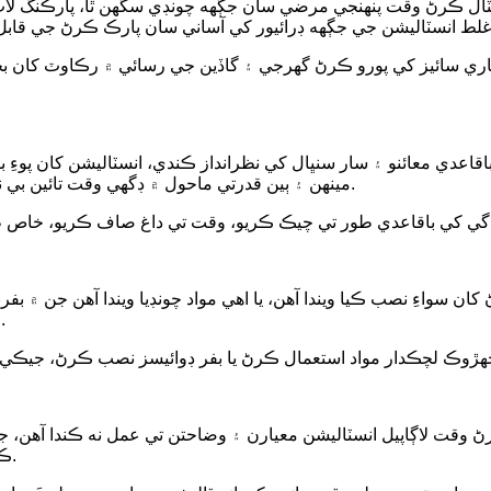
انسٽال ڪرڻ وقت پنهنجي مرضي سان جڳهه چونڊي سگهن ٿا، پارڪنگ ل
ي سائيز کي پورو ڪرڻ گهرجي ۽ گاڏين جي رسائي ۾ رڪاوٽ کان بچڻ گ
باقاعدي معائنو ۽ سار سنڀال کي نظرانداز ڪندي، انسٽاليشن کان پ
مينهن ۽ ٻين قدرتي ماحول ۾ ڊگهي وقت تائين بي نقاب ٿيندڙ بولارڊ عمر، سنکنرن ۽ ٻين مسئلن جو سبب بڻجي سگهن ٿا.
 سواءِ نصب ڪيا ويندا آهن، يا اهي مواد چونڊيا ويندا آهن جن ۾ بفرنگ
اهي ٽڪرائجي وڃن ٿا، گاڏي ۽ بولارڊ کي ٻيڻو نقصان پهچائڻ آسان آهي.
ڪرڻ وقت لاڳاپيل انسٽاليشن معيارن ۽ وضاحتن تي عمل نه ڪندا آهن
ڪري بولارڊز کي اهو حفاظتي اثر نه هوندو جيڪو انهن کي هجڻ گهرجي.