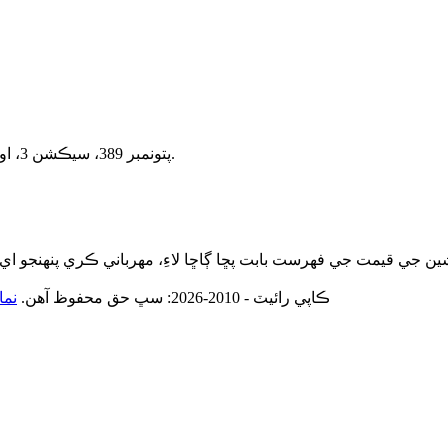
نمبر 389، سيڪشن 3، اوڀر ٽيون رنگ روڊ، پينگزو انڊسٽريل پارڪ، چينگدو، سيچوان چين.
پتو
© ڪاپي رائيٽ - 2010-2026: سڀ حق محفوظ آهن.
نما