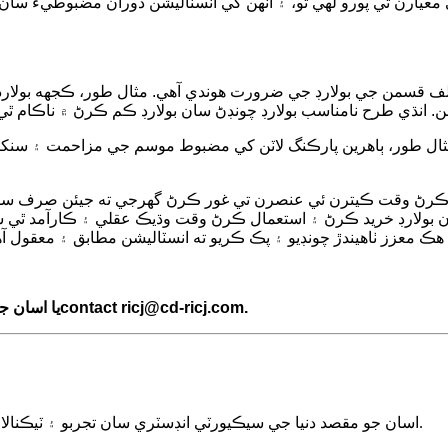
 معيارن تي پورو لهي ٿو، ۽ انهن کي انسٽاليشن دوران مضبوطيءَ 
 قسمن جي بولارڊ جي ضرورت هوندي آهي. مثال طور، ڪجهه بولارڊ ڊگه
ال طور، ٻاهرين پارڪنگ لاٽن کي مضبوط موسم جي مزاحمت ۽ سنکنر
انسٽال ڪرڻ وقت ڪيترن ئي عنصرن تي غور ڪرڻ گهرجي ته جيئن صرف
ن بولارڊ خريد ڪرڻ ۽ استعمال ڪرڻ وقت وڌيڪ عقلي ۽ ڪارآمد ٿي س
.
contact ricj@cd-ricj.com
يا اسان ج
اسان جو مقصد دنيا جي سيڪيورٽي انڊسٽري سان تجربو ۽ ٽيڪنالاجي شيئر ڪرڻ آهي ته جيئن سيڪيورٽي جي ترقي کي فروغ ڏنو وڃي.