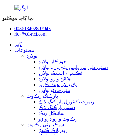
پڇا ڳاڇا موڪليو
008613402897943
ricj@cd-ricj.com
گھر
مصنوعات
بولارڊ
خودڪار بولارڊ
دستي طور تي واپس وٺڻ وارو بولارڊ
فڪسڊ ۽ اسٽيڪ بولارڊ
هٽائڻ وارو بولارڊ
بولارڊ کي هيٺ ڪريو
اينٽي حادثو بولارڊ
پارڪنگ رڪاوٽ
ريموٽ ڪنٽرول پارڪنگ لاڪ
دستي پارڪنگ لاڪ
سائيڪل ريڪ
رڪاوٽ وارو دروازو
سيڪيورٽي رڪاوٽ
روڊ بلاڪ ڪندڙ