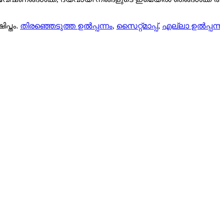
പ്തം.
തിരഞ്ഞെടുത്ത ഉൽപ്പന്നം
,
സൈറ്റ്മാപ്പ്
,
എല്ലാ ഉൽപ്പന്