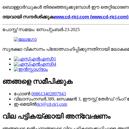
ബൊള്ളാർഡുകൾ തിരഞ്ഞെടുക്കുമ്പോൾ ഈ തെറ്റിദ്ധാരണകൾ 
ദയവായി സന്ദർശിക്കുക
www.cd-ricj.com (www.cd-ricj.co
പോസ്റ്റ് സമയം: സെപ്റ്റംബർ-23-2025
സുരക്ഷാ വികസനം പ്രോത്സാഹിപ്പിക്കുന്നതിനായി ലോകമെ
ഞങ്ങളെ സമീപിക്കുക
ഫോൺ
008613402897943
വിലാസം
നമ്പർ.389, സെക്ഷൻ 3, ഈസ്റ്റ് തേർഡ് റി
ഇ-മെയിൽ
ricj@cd-ricj.com
വില പട്ടികയ്ക്കായി അന്വേഷണം
ഞങ്ങളുടെ ഉൽപ്പന്നങ്ങളുടെ വില പട്ടികയെക്കുറിച്ചുള്ള