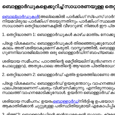
ബൊള്ളാർഡുകളെക്കുറിച്ച് സാധാരണയുള്ള തെറ
ബൊല്ലാർഡുകൾ
(അല്ലെങ്കിൽ പാർക്കിംഗ് സ്‌പേസ് ഗാർ
നിയമവിരുദ്ധ പാർക്കിംഗ് തടയുന്നതിനും പാർക്കിംഗ് സ്
സാധാരണ തെറ്റിദ്ധാരണകളിൽ വീഴാറുണ്ട്. നിങ്ങൾ ഈ പ്രശ
1. തെറ്റിദ്ധാരണ 1: ബൊള്ളാർഡുകൾ കാഴ്ച മാത്രം നോക
പ്രശ്ന വിശകലനം: ബൊള്ളാർഡുകൾ തിരഞ്ഞെടുക്കുമ്പോൾ, 
കാലം അത് ശരിയാകുമെന്ന് കരുതി. വാസ്തവത്തിൽ, ബൊള
ഗുണനിലവാരമില്ലാത്ത ഒരു ബൊള്ളാർഡിന് ബാഹ്യബല കൂ
ശരിയായ സമീപനം: പാഠത്തിന്റെ മെറ്റീരിയലിന് മുൻഗണ
പോലുള്ളവ), അതുപോലെ അതിന്റെ ആഘാത പ്രതിരോധവു
2. തെറ്റിദ്ധാരണ 2: ബൊള്ളാർഡ് എത്ര ഉയരത്തിലാണോ അ
പ്രശ്ന വിശകലനം: ബൊള്ളാർഡ് ഉയരുന്തോറും വാഹനങ്ങൾ 
ഫലപ്രദമാണെന്ന് പലരും വിശ്വസിക്കുന്നു. എന്നിരുന്നാലു
സ്ഥലത്ത് വാഹനമോടിക്കുമ്പോൾ. ഉയർന്ന ബൊള്ളാർഡ് കാ
ശരിയായ സമീപനം: ഉയരം
ബൊള്ളാർഡ്
നിർദ്ദിഷ്ട ഉപയോ
ആകാതിരിക്കാൻ ചുറ്റുമുള്ള പരിസ്ഥിതിയുമായി ഏകോപിപ്പിക
3. മിത്ത് 3: ബൊള്ളാർഡിന്റെ ഇൻസ്റ്റാളേഷൻ സ്ഥാനം ക്ര