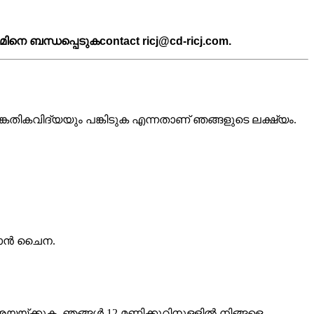
മിനെ ബന്ധപ്പെടുക
contact ricj@cd-ricj.com
.
തികവിദ്യയും പങ്കിടുക എന്നതാണ് ഞങ്ങളുടെ ലക്ഷ്യം.
ുവാൻ ചൈന.
അയയ്ക്കുക, ഞങ്ങൾ 12 മണിക്കൂറിനുള്ളിൽ നിങ്ങളെ