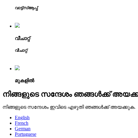
വാട്ട്‌സ്ആപ്പ്
വീചാറ്റ്
വീചാറ്റ്
മുകളിൽ
നിങ്ങളുടെ സന്ദേശം ഞങ്ങൾക്ക് അയക്
നിങ്ങളുടെ സന്ദേശം ഇവിടെ എഴുതി ഞങ്ങൾക്ക് അയക്കുക.
English
French
German
Portuguese