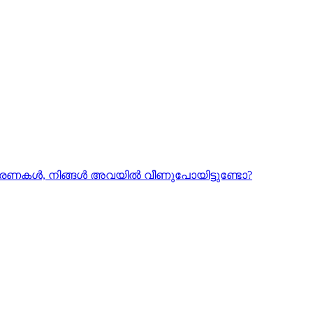
്ധാരണകൾ, നിങ്ങൾ അവയിൽ വീണുപോയിട്ടുണ്ടോ?