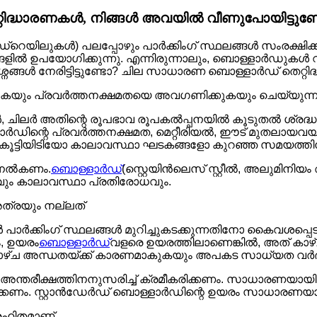
്റിദ്ധാരണകൾ, നിങ്ങൾ അവയിൽ വീണുപോയിട്ടുണ്
ഡ്‌റെയിലുകൾ) പലപ്പോഴും പാർക്കിംഗ് സ്ഥലങ്ങൾ സംരക്ഷിക്
ഥലങ്ങളിൽ ഉപയോഗിക്കുന്നു. എന്നിരുന്നാലും, ബൊള്ളാർഡു
്നങ്ങൾ നേരിട്ടിട്ടുണ്ടോ? ചില സാധാരണ ബൊള്ളാർഡ് തെറ്
്കുകയും പ്രവർത്തനക്ഷമതയെ അവഗണിക്കുകയും ചെയ്യുന്ന
ചിലർ അതിന്റെ രൂപഭാവ രൂപകൽപ്പനയിൽ കൂടുതൽ ശ്രദ്ധ ചെ
്ളാർഡിന്റെ പ്രവർത്തനക്ഷമത, മെറ്റീരിയൽ, ഈട് മുതല
ട്ടിയിടിയോ കാലാവസ്ഥാ ഘടകങ്ങളോ കുറഞ്ഞ സമയത്തിനുള
ന നൽകണം.
ബൊള്ളാർഡ്
(സ്റ്റെയിൻലെസ് സ്റ്റീൽ, അലുമിനിയം
ം കാലാവസ്ഥാ പ്രതിരോധവും.
ത്രയും നല്ലത്
പാർക്കിംഗ് സ്ഥലങ്ങൾ മുറിച്ചുകടക്കുന്നതിനോ കൈവശപ്പ
ം, ഉയരം
ബൊള്ളാർഡ്
വളരെ ഉയരത്തിലാണെങ്കിൽ, അത് കാഴ്ച ര
ഴ്ച അന്ധതയ്ക്ക് കാരണമാകുകയും അപകട സാധ്യത വർദ്ധിപ
ഗ അന്തരീക്ഷത്തിനനുസരിച്ച് ക്രമീകരിക്കണം. സാധാരണയായി
്കണം. സ്റ്റാൻഡേർഡ് ബൊള്ളാർഡിന്റെ ഉയരം സാധാരണയായി 0.7
മരഹിതമാണ്.