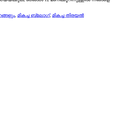
നങ്ങളും
,
മികച്ച ബ്ലോഗ്
,
മികച്ച തിരയൽ