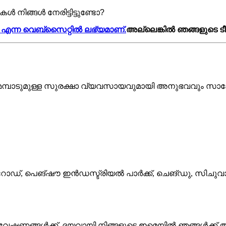
നിങ്ങൾ നേരിട്ടിട്ടുണ്ടോ?
m) എന്ന വെബ്‌സൈറ്റിൽ ലഭ്യമാണ്.
അല്ലെങ്കിൽ ഞങ്ങളുടെ ടീ
മ്പാടുമുള്ള സുരക്ഷാ വ്യവസായവുമായി അനുഭവവും സാങ്കേ
ംഗ് റോഡ്, പെങ്‌ഷൗ ഇൻഡസ്ട്രിയൽ പാർക്ക്, ചെങ്‌ഡു, സിച
 അന്വേഷണങ്ങൾക്ക്, ദയവായി നിങ്ങളുടെ ഇമെയിൽ ഞങ്ങൾക്ക് 