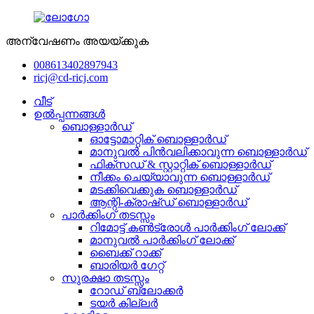
അന്വേഷണം അയയ്ക്കുക
008613402897943
ricj@cd-ricj.com
വീട്
ഉൽപ്പന്നങ്ങൾ
ബൊള്ളാർഡ്
ഓട്ടോമാറ്റിക് ബൊള്ളാർഡ്
മാനുവൽ പിൻവലിക്കാവുന്ന ബൊള്ളാർഡ്
ഫിക്സഡ് & സ്റ്റാറ്റിക് ബൊള്ളാർഡ്
നീക്കം ചെയ്യാവുന്ന ബൊള്ളാർഡ്
മടക്കിവെക്കുക ബൊള്ളാർഡ്
ആന്റി-ക്രാഷ്ഡ് ബൊള്ളാർഡ്
പാർക്കിംഗ് തടസ്സം
റിമോട്ട് കൺട്രോൾ പാർക്കിംഗ് ലോക്ക്
മാനുവൽ പാർക്കിംഗ് ലോക്ക്
ബൈക്ക് റാക്ക്
ബാരിയർ ഗേറ്റ്
സുരക്ഷാ തടസ്സം
റോഡ് ബ്ലോക്കർ
ടയർ കില്ലർ