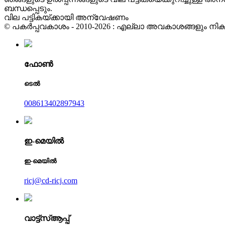
ബന്ധപ്പെടും.
വില പട്ടികയ്ക്കായി അന്വേഷണം
© പകർപ്പവകാശം - 2010-2026 : എല്ലാ അവകാശങ്ങളും നിക്ഷി
ഫോൺ
ടെൽ
008613402897943
ഇ-മെയിൽ
ഇ-മെയിൽ
ricj@cd-ricj.com
വാട്ട്‌സ്ആപ്പ്