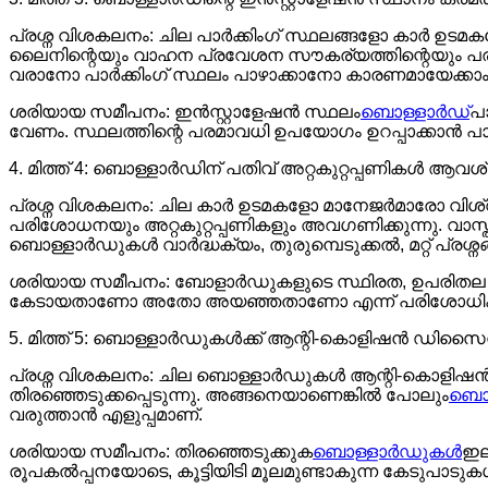
പ്രശ്ന വിശകലനം: ചില പാർക്കിംഗ് സ്ഥലങ്ങളോ കാർ ഉടമക
ലൈനിന്റെയും വാഹന പ്രവേശന സൗകര്യത്തിന്റെയും പരി
വരാനോ പാർക്കിംഗ് സ്ഥലം പാഴാക്കാനോ കാരണമായേക്കാം
ശരിയായ സമീപനം: ഇൻസ്റ്റാളേഷൻ സ്ഥലം
ബൊള്ളാർഡ്
പാ
വേണം. സ്ഥലത്തിന്റെ പരമാവധി ഉപയോഗം ഉറപ്പാക്കാൻ പാർക
4. മിത്ത് 4: ബൊള്ളാർഡിന് പതിവ് അറ്റകുറ്റപ്പണികൾ ആവശ
പ്രശ്ന വിശകലനം: ചില കാർ ഉടമകളോ മാനേജർമാരോ വിശ്
പരിശോധനയും അറ്റകുറ്റപ്പണികളും അവഗണിക്കുന്നു. വാസ്
ബൊള്ളാർഡുകൾ വാർദ്ധക്യം, തുരുമ്പെടുക്കൽ, മറ്റ് പ്രശ്ന
ശരിയായ സമീപനം: ബോളാർഡുകളുടെ സ്ഥിരത, ഉപരിതല അവ
കേടായതാണോ അതോ അയഞ്ഞതാണോ എന്ന് പരിശോധിക്കാ
5. മിത്ത് 5: ബൊള്ളാർഡുകൾക്ക് ആന്റി-കൊളിഷൻ ഡിസ
പ്രശ്ന വിശകലനം: ചില ബൊള്ളാർഡുകൾ ആന്റി-കൊളിഷൻ ഡി
തിരഞ്ഞെടുക്കപ്പെടുന്നു. അങ്ങനെയാണെങ്കിൽ പോലും
ബൊ
വരുത്താൻ എളുപ്പമാണ്.
ശരിയായ സമീപനം: തിരഞ്ഞെടുക്കുക
ബൊള്ളാർഡുകൾ
ഇല
രൂപകൽപ്പനയോടെ, കൂട്ടിയിടി മൂലമുണ്ടാകുന്ന കേടുപാടു