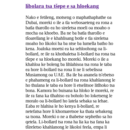
libolara tsa tšepe e sa hloekang
Nako e fetileng, motseng o maphathaphathe oa
Dubai, moreki o ile a tla webosaeteng ea rona a
batla tharollo ea ho sireletsa moeli oa moaho o
mocha oa khoebo. Ba ne ba batla tharollo e
tšoarellang le e khahlisang botle e tla sireletsa
moaho ho likoloi ha ba ntse ba lumella batho ho
kena. Joaloka moetsi ea ka sehloohong oa li-
bollard, re ile ra khothaletsa li-bollard tsa rona tsa
tšepe e sa hloekang ho moreki. Moreki o ile a
khahloa ke boleng ba lihlahisoa tsa rona le taba
ea hore li-bollard tsa rona li ne li sebelisoa
Musiamong oa UAE. Ba ile ba ananela ts'ebetso
e phahameng ea li-bollard tsa rona khahlanong le
ho thulana le taba ea hore li etselitsoe litlhoko tsa
bona. Kamora ho buisana ka hloko le moreki, re
ile ra fana ka tlhahiso ea boholo bo loketseng le
moralo oa li-bollard ho latela sebaka sa lehae.
Eaba re hlahisa le ho kenya li-bollard, re
netefatsa hore li khomaretsoe ka thata sebakeng
sa tsona. Moreki o ne a thabetse sephetho sa ho
qetela. Li-bollard tsa rona ha lia ka tsa fana ka
tšireletso khahlanong le likoloi feela, empa li