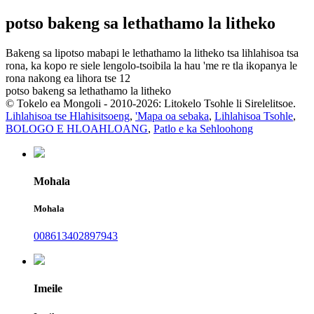
potso bakeng sa lethathamo la litheko
Bakeng sa lipotso mabapi le lethathamo la litheko tsa lihlahisoa tsa
rona, ka kopo re siele lengolo-tsoibila la hau 'me re tla ikopanya le
rona nakong ea lihora tse 12
potso bakeng sa lethathamo la litheko
© Tokelo ea Mongoli - 2010-2026: Litokelo Tsohle li Sirelelitsoe.
Lihlahisoa tse Hlahisitsoeng
,
'Mapa oa sebaka
,
Lihlahisoa Tsohle
,
BOLOGO E HLOAHLOANG
,
Patlo e ka Sehloohong
Mohala
Mohala
008613402897943
Imeile