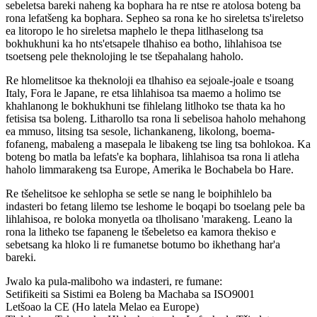
sebeletsa bareki naheng ka bophara ha re ntse re atolosa boteng ba
rona lefatšeng ka bophara. Sepheo sa rona ke ho sireletsa ts'ireletso
ea litoropo le ho sireletsa maphelo le thepa litlhaselong tsa
bokhukhuni ka ho nts'etsapele tlhahiso ea botho, lihlahisoa tse
tsoetseng pele theknolojing le tse tšepahalang haholo.
Re hlomelitsoe ka theknoloji ea tlhahiso ea sejoale-joale e tsoang
Italy, Fora le Japane, re etsa lihlahisoa tsa maemo a holimo tse
khahlanong le bokhukhuni tse fihlelang litlhoko tse thata ka ho
fetisisa tsa boleng. Litharollo tsa rona li sebelisoa haholo mehahong
ea mmuso, litsing tsa sesole, lichankaneng, likolong, boema-
fofaneng, mabaleng a masepala le libakeng tse ling tsa bohlokoa. Ka
boteng bo matla ba lefats'e ka bophara, lihlahisoa tsa rona li atleha
haholo limmarakeng tsa Europe, Amerika le Bochabela bo Hare.
Re tšehelitsoe ke sehlopha se setle se nang le boiphihlelo ba
indasteri bo fetang lilemo tse leshome le boqapi bo tsoelang pele ba
lihlahisoa, re boloka monyetla oa tlholisano 'marakeng. Leano la
rona la litheko tse fapaneng le tšebeletso ea kamora thekiso e
sebetsang ka hloko li re fumanetse botumo bo ikhethang har'a
bareki.
Jwalo ka pula-maliboho wa indasteri, re fumane:
Setifikeiti sa Sistimi ea Boleng ba Machaba sa ISO9001
Letšoao la CE (Ho latela Melao ea Europe)