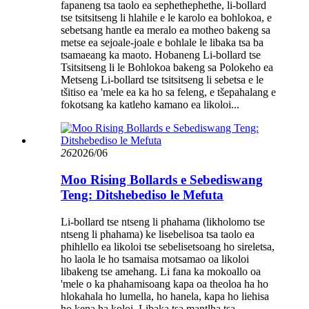
fapaneng tsa taolo ea sephethephethe, li-bollard
tse tsitsitseng li hlahile e le karolo ea bohlokoa, e
sebetsang hantle ea meralo ea motheo bakeng sa
metse ea sejoale-joale e bohlale le libaka tsa ba
tsamaeang ka maoto. Hobaneng Li-bollard tse
Tsitsitseng li le Bohlokoa bakeng sa Polokeho ea
Metseng Li-bollard tse tsitsitseng li sebetsa e le
tšitiso ea 'mele ea ka ho sa feleng, e tšepahalang e
fokotsang ka katleho kamano ea likoloi...
26
2026/06
Moo Rising Bollards e Sebediswang
Teng: Ditshebediso le Mefuta
Li-bollard tse ntseng li phahama (likholomo tse
ntseng li phahama) ke lisebelisoa tsa taolo ea
phihlello ea likoloi tse sebelisetsoang ho sireletsa,
ho laola le ho tsamaisa motsamao oa likoloi
libakeng tse amehang. Li fana ka mokoallo oa
'mele o ka phahamisoang kapa oa theoloa ha ho
hlokahala ho lumella, ho hanela, kapa ho liehisa
ho kena ha koloi. Libaka tsa mantlha tsa