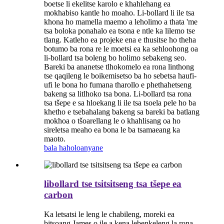
boetse li ekelitse karolo e khahlehang ea
mokhabiso kantle ho moaho. Li-bollard li ile tsa
khona ho mamella maemo a leholimo a thata 'me
tsa boloka ponahalo ea tsona e ntle ka lilemo tse
tlang. Katleho ea projeke ena e thusitse ho theha
botumo ba rona re le moetsi ea ka sehloohong oa
li-bollard tsa boleng bo holimo sebakeng seo.
Bareki ba ananetse tlhokomelo ea rona linthong
tse qaqileng le boikemisetso ba ho sebetsa haufi-
ufi le bona ho fumana tharollo e phethahetseng
bakeng sa litlhoko tsa bona. Li-bollard tsa rona
tsa tšepe e sa hloekang li ile tsa tsoela pele ho ba
khetho e tsebahalang bakeng sa bareki ba batlang
mokhoa o tšoarellang le o khahlisang oa ho
sireletsa meaho ea bona le ba tsamaeang ka
maoto.
bala haholoanyane
libollard tse tsitsitseng tsa tšepe ea
carbon
Ka letsatsi le leng le chabileng, moreki ea
bitsoang James o ile a kena lebenkeleng la rona