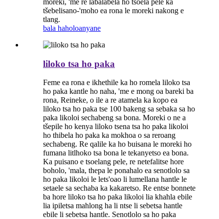
moreki, 'me re labalabela ho tsoela pele ka
tšebelisano-'moho ea rona le moreki nakong e
tlang.
bala haholoanyane
liloko tsa ho paka
Feme ea rona e ikhethile ka ho romela liloko tsa
ho paka kantle ho naha, 'me e mong oa bareki ba
rona, Reineke, o ile a re atamela ka kopo ea
liloko tsa ho paka tse 100 bakeng sa sebaka sa ho
paka likoloi sechabeng sa bona. Moreki o ne a
tšepile ho kenya liloko tsena tsa ho paka likoloi
ho thibela ho paka ka mokhoa o sa reroang
sechabeng. Re qalile ka ho buisana le moreki ho
fumana litlhoko tsa bona le tekanyetso ea bona.
Ka puisano e tsoelang pele, re netefalitse hore
boholo, 'mala, thepa le ponahalo ea senotlolo sa
ho paka likoloi le lets'oao li lumellana hantle le
setaele sa sechaba ka kakaretso. Re entse bonnete
ba hore liloko tsa ho paka likoloi lia khahla ebile
lia ipiletsa mahlong ha li ntse li sebetsa hantle
ebile li sebetsa hantle. Senotlolo sa ho paka