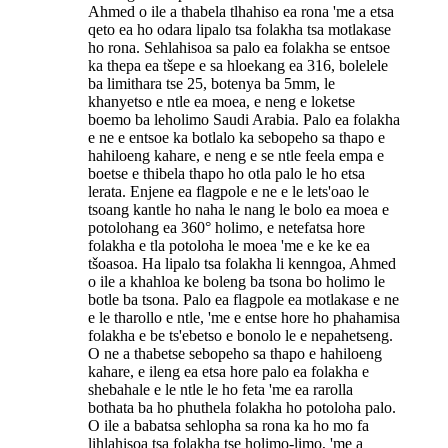
Ahmed o ile a thabela tlhahiso ea rona 'me a etsa
qeto ea ho odara lipalo tsa folakha tsa motlakase
ho rona. Sehlahisoa sa palo ea folakha se entsoe
ka thepa ea tšepe e sa hloekang ea 316, bolelele
ba limithara tse 25, botenya ba 5mm, le
khanyetso e ntle ea moea, e neng e loketse
boemo ba leholimo Saudi Arabia. Palo ea folakha
e ne e entsoe ka botlalo ka sebopeho sa thapo e
hahiloeng kahare, e neng e se ntle feela empa e
boetse e thibela thapo ho otla palo le ho etsa
lerata. Enjene ea flagpole e ne e le lets'oao le
tsoang kantle ho naha le nang le bolo ea moea e
potolohang ea 360° holimo, e netefatsa hore
folakha e tla potoloha le moea 'me e ke ke ea
tšoasoa. Ha lipalo tsa folakha li kenngoa, Ahmed
o ile a khahloa ke boleng ba tsona bo holimo le
botle ba tsona. Palo ea flagpole ea motlakase e ne
e le tharollo e ntle, 'me e entse hore ho phahamisa
folakha e be ts'ebetso e bonolo le e nepahetseng.
O ne a thabetse sebopeho sa thapo e hahiloeng
kahare, e ileng ea etsa hore palo ea folakha e
shebahale e le ntle le ho feta 'me ea rarolla
bothata ba ho phuthela folakha ho potoloha palo.
O ile a babatsa sehlopha sa rona ka ho mo fa
lihlahisoa tsa folakha tse holimo-limo, 'me a