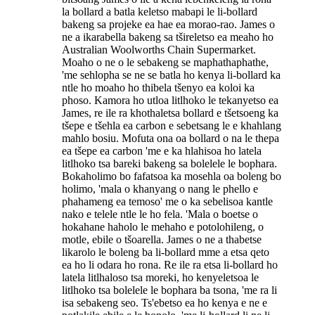
la bollard a batla keletso mabapi le li-bollard
bakeng sa projeke ea hae ea morao-rao. James o
ne a ikarabella bakeng sa tšireletso ea meaho ho
Australian Woolworths Chain Supermarket.
Moaho o ne o le sebakeng se maphathaphathe,
'me sehlopha se ne se batla ho kenya li-bollard ka
ntle ho moaho ho thibela tšenyo ea koloi ka
phoso. Kamora ho utloa litlhoko le tekanyetso ea
James, re ile ra khothaletsa bollard e tšetsoeng ka
tšepe e tšehla ea carbon e sebetsang le e khahlang
mahlo bosiu. Mofuta ona oa bollard o na le thepa
ea tšepe ea carbon 'me e ka hlahisoa ho latela
litlhoko tsa bareki bakeng sa bolelele le bophara.
Bokaholimo bo fafatsoa ka mosehla oa boleng bo
holimo, 'mala o khanyang o nang le phello e
phahameng ea temoso' me o ka sebelisoa kantle
nako e telele ntle le ho fela. 'Mala o boetse o
hokahane haholo le mehaho e potolohileng, o
motle, ebile o tšoarella. James o ne a thabetse
likarolo le boleng ba li-bollard mme a etsa qeto
ea ho li odara ho rona. Re ile ra etsa li-bollard ho
latela litlhaloso tsa moreki, ho kenyeletsoa le
litlhoko tsa bolelele le bophara ba tsona, 'me ra li
isa sebakeng seo. Ts'ebetso ea ho kenya e ne e