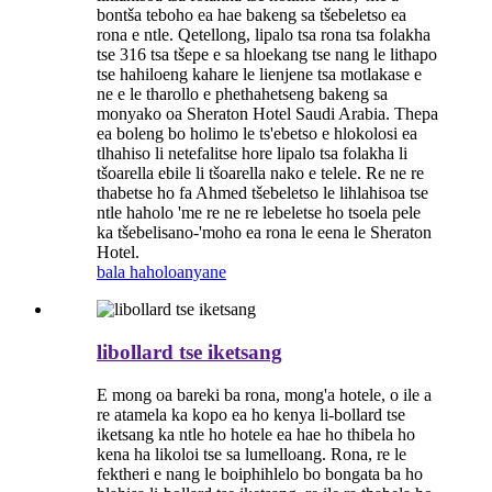
bontša teboho ea hae bakeng sa tšebeletso ea
rona e ntle. Qetellong, lipalo tsa rona tsa folakha
tse 316 tsa tšepe e sa hloekang tse nang le lithapo
tse hahiloeng kahare le lienjene tsa motlakase e
ne e le tharollo e phethahetseng bakeng sa
monyako oa Sheraton Hotel Saudi Arabia. Thepa
ea boleng bo holimo le ts'ebetso e hlokolosi ea
tlhahiso li netefalitse hore lipalo tsa folakha li
tšoarella ebile li tšoarella nako e telele. Re ne re
thabetse ho fa Ahmed tšebeletso le lihlahisoa tse
ntle haholo 'me re ne re lebeletse ho tsoela pele
ka tšebelisano-'moho ea rona le eena le Sheraton
Hotel.
bala haholoanyane
libollard tse iketsang
E mong oa bareki ba rona, mong'a hotele, o ile a
re atamela ka kopo ea ho kenya li-bollard tse
iketsang ka ntle ho hotele ea hae ho thibela ho
kena ha likoloi tse sa lumelloang. Rona, re le
fektheri e nang le boiphihlelo bo bongata ba ho