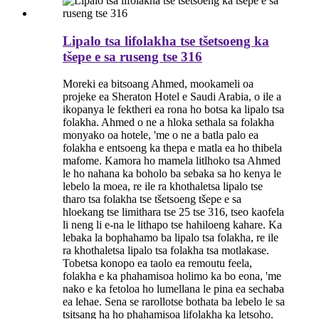
Lipalo tsa lifolakha tse tšetsoeng ka
tšepe e sa ruseng tse 316
Moreki ea bitsoang Ahmed, mookameli oa
projeke ea Sheraton Hotel e Saudi Arabia, o ile a
ikopanya le fektheri ea rona ho botsa ka lipalo tsa
folakha. Ahmed o ne a hloka sethala sa folakha
monyako oa hotele, 'me o ne a batla palo ea
folakha e entsoeng ka thepa e matla ea ho thibela
mafome. Kamora ho mamela litlhoko tsa Ahmed
le ho nahana ka boholo ba sebaka sa ho kenya le
lebelo la moea, re ile ra khothaletsa lipalo tse
tharo tsa folakha tse tšetsoeng tšepe e sa
hloekang tse limithara tse 25 tse 316, tseo kaofela
li neng li e-na le lithapo tse hahiloeng kahare. Ka
lebaka la bophahamo ba lipalo tsa folakha, re ile
ra khothaletsa lipalo tsa folakha tsa motlakase.
Tobetsa konopo ea taolo ea remoutu feela,
folakha e ka phahamisoa holimo ka bo eona, 'me
nako e ka fetoloa ho lumellana le pina ea sechaba
ea lehae. Sena se rarollotse bothata ba lebelo le sa
tsitsang ha ho phahamisoa lifolakha ka letsoho.