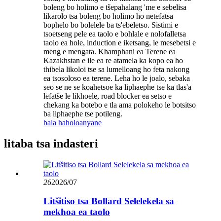
boleng bo holimo e tšepahalang 'me e sebelisa
likarolo tsa boleng bo holimo ho netefatsa
bophelo bo bolelele ba ts'ebeletso. Sistimi e
tsoetseng pele ea taolo e bohlale e nolofalletsa
taolo ea hole, induction e iketsang, le mesebetsi e
meng e mengata. Khamphani ea Terene ea
Kazakhstan e ile ea re atamela ka kopo ea ho
thibela likoloi tse sa lumelloang ho feta nakong
ea tsosoloso ea terene. Leha ho le joalo, sebaka
seo se ne se koahetsoe ka liphaephe tse ka tlas'a
lefatše le likhoele, road blocker ea setso e
chekang ka botebo e tla ama polokeho le botsitso
ba liphaephe tse potileng.
bala haholoanyane
litaba tsa indasteri
26
2026/07
Litšitiso tsa Bollard Selelekela sa
mekhoa ea taolo