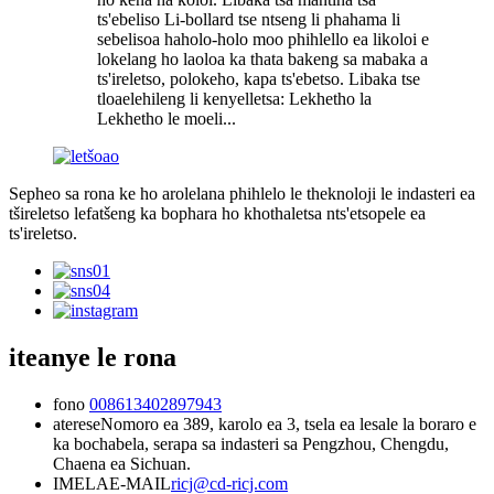
ts'ebeliso Li-bollard tse ntseng li phahama li
sebelisoa haholo-holo moo phihlello ea likoloi e
lokelang ho laoloa ka thata bakeng sa mabaka a
ts'ireletso, polokeho, kapa ts'ebetso. Libaka tse
tloaelehileng li kenyelletsa: Lekhetho la
Lekhetho le moeli...
Sepheo sa rona ke ho arolelana phihlelo le theknoloji le indasteri ea
tšireletso lefatšeng ka bophara ho khothaletsa nts'etsopele ea
ts'ireletso.
iteanye le rona
fono
008613402897943
aterese
Nomoro ea 389, karolo ea 3, tsela ea lesale la boraro e
ka bochabela, serapa sa indasteri sa Pengzhou, Chengdu,
Chaena ea Sichuan.
IMELAE-MAIL
ricj@cd-ricj.com