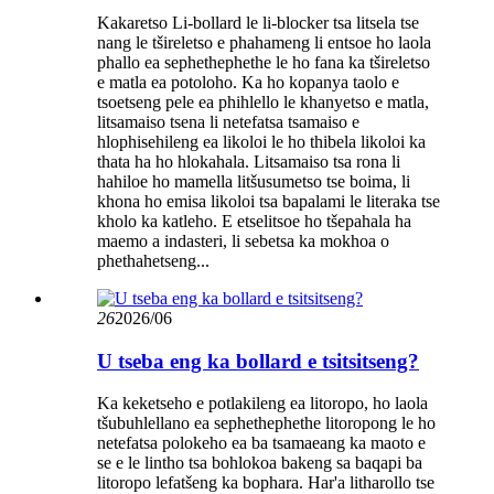
Kakaretso Li-bollard le li-blocker tsa litsela tse
nang le tšireletso e phahameng li entsoe ho laola
phallo ea sephethephethe le ho fana ka tšireletso
e matla ea potoloho. Ka ho kopanya taolo e
tsoetseng pele ea phihlello le khanyetso e matla,
litsamaiso tsena li netefatsa tsamaiso e
hlophisehileng ea likoloi le ho thibela likoloi ka
thata ha ho hlokahala. Litsamaiso tsa rona li
hahiloe ho mamella litšusumetso tse boima, li
khona ho emisa likoloi tsa bapalami le literaka tse
kholo ka katleho. E etselitsoe ho tšepahala ha
maemo a indasteri, li sebetsa ka mokhoa o
phethahetseng...
26
2026/06
U tseba eng ka bollard e tsitsitseng?
Ka keketseho e potlakileng ea litoropo, ho laola
tšubuhlellano ea sephethephethe litoropong le ho
netefatsa polokeho ea ba tsamaeang ka maoto e
se e le lintho tsa bohlokoa bakeng sa baqapi ba
litoropo lefatšeng ka bophara. Har'a litharollo tse