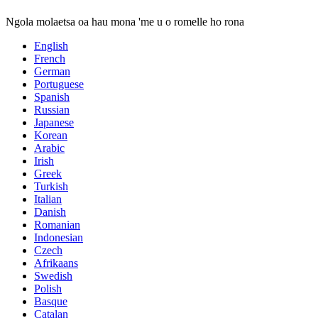
Ngola molaetsa oa hau mona 'me u o romelle ho rona
English
French
German
Portuguese
Spanish
Russian
Japanese
Korean
Arabic
Irish
Greek
Turkish
Italian
Danish
Romanian
Indonesian
Czech
Afrikaans
Swedish
Polish
Basque
Catalan