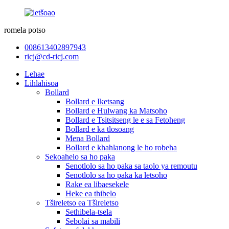
romela potso
008613402897943
ricj@cd-ricj.com
Lehae
Lihlahisoa
Bollard
Bollard e Iketsang
Bollard e Hulwang ka Matsoho
Bollard e Tsitsitseng le e sa Fetoheng
Bollard e ka tlosoang
Mena Bollard
Bollard e khahlanong le ho robeha
Sekoahelo sa ho paka
Senotlolo sa ho paka sa taolo ya remoutu
Senotlolo sa ho paka ka letsoho
Rake ea libaesekele
Heke ea thibelo
Tšireletso ea Tšireletso
Sethibela-tsela
Sebolai sa mabili