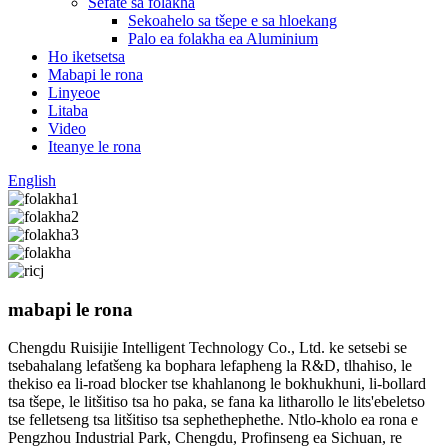
Sefate sa folakha
Sekoahelo sa tšepe e sa hloekang
Palo ea folakha ea Aluminium
Ho iketsetsa
Mabapi le rona
Linyeoe
Litaba
Video
Iteanye le rona
English
mabapi le rona
Chengdu Ruisijie Intelligent Technology Co., Ltd. ke setsebi se
tsebahalang lefatšeng ka bophara lefapheng la R&D, tlhahiso, le
thekiso ea li-road blocker tse khahlanong le bokhukhuni, li-bollard
tsa tšepe, le litšitiso tsa ho paka, se fana ka litharollo le lits'ebeletso
tse felletseng tsa litšitiso tsa sephethephethe. Ntlo-kholo ea rona e
Pengzhou Industrial Park, Chengdu, Profinseng ea Sichuan, re