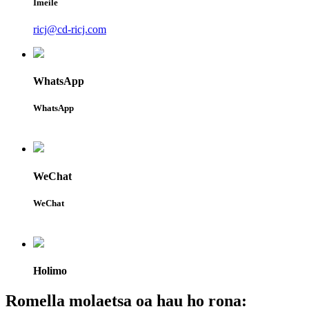
Imeile
ricj@cd-ricj.com
WhatsApp
WhatsApp
WeChat
WeChat
Holimo
Romella molaetsa oa hau ho rona: