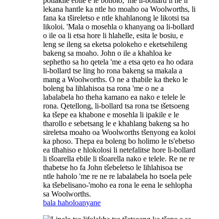
potlakile ebile e le bonolo, 'me li-bollard li ne li
lekana hantle ka ntle ho moaho oa Woolworths, li
fana ka tšireletso e ntle khahlanong le likotsi tsa
likoloi. 'Mala o mosehla o khanyang oa li-bollard
o ile oa li etsa hore li hlahelle, esita le bosiu, e
leng se ileng sa eketsa polokeho e eketsehileng
bakeng sa moaho. John o ile a khahloa ke
sephetho sa ho qetela 'me a etsa qeto ea ho odara
li-bollard tse ling ho rona bakeng sa makala a
mang a Woolworths. O ne a thabile ka theko le
boleng ba lihlahisoa tsa rona 'me o ne a
labalabela ho theha kamano ea nako e telele le
rona. Qetellong, li-bollard tsa rona tse tšetsoeng
ka tšepe ea khabone e mosehla li ipakile e le
tharollo e sebetsang le e khahlang bakeng sa ho
sireletsa moaho oa Woolworths tšenyong ea koloi
ka phoso. Thepa ea boleng bo holimo le ts'ebetso
ea tlhahiso e hlokolosi li netefalitse hore li-bollard
li tšoarella ebile li tšoarella nako e telele. Re ne re
thabetse ho fa John tšebeletso le lihlahisoa tse
ntle haholo 'me re ne re labalabela ho tsoela pele
ka tšebelisano-'moho ea rona le eena le sehlopha
sa Woolworths.
bala haholoanyane