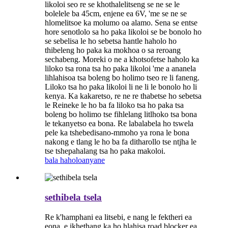
likoloi seo re se khothalelitseng se ne se le
bolelele ba 45cm, enjene ea 6V, 'me se ne se
hlomelitsoe ka molumo oa alamo. Sena se entse
hore senotlolo sa ho paka likoloi se be bonolo ho
se sebelisa le ho sebetsa hantle haholo ho
thibeleng ho paka ka mokhoa o sa reroang
sechabeng. Moreki o ne a khotsofetse haholo ka
liloko tsa rona tsa ho paka likoloi 'me a ananela
lihlahisoa tsa boleng bo holimo tseo re li faneng.
Liloko tsa ho paka likoloi li ne li le bonolo ho li
kenya. Ka kakaretso, re ne re thabetse ho sebetsa
le Reineke le ho ba fa liloko tsa ho paka tsa
boleng bo holimo tse fihlelang litlhoko tsa bona
le tekanyetso ea bona. Re labalabela ho tswela
pele ka tshebedisano-mmoho ya rona le bona
nakong e tlang le ho ba fa ditharollo tse ntjha le
tse tshepahalang tsa ho paka makoloi.
bala haholoanyane
sethibela tsela
Re k'hamphani ea litsebi, e nang le fektheri ea
eona, e ikhethang ka ho hlahisa road blocker ea