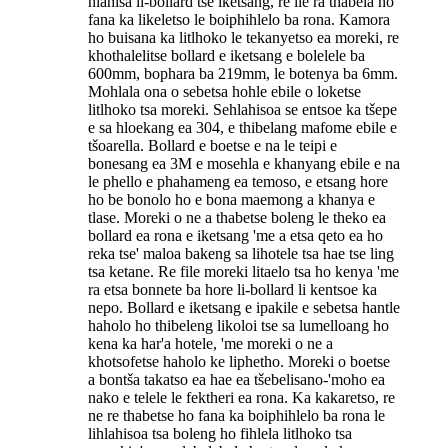
hlahisa li-bollard tse iketsang, re ile ra thabela ho
fana ka likeletso le boiphihlelo ba rona. Kamora
ho buisana ka litlhoko le tekanyetso ea moreki, re
khothalelitse bollard e iketsang e bolelele ba
600mm, bophara ba 219mm, le botenya ba 6mm.
Mohlala ona o sebetsa hohle ebile o loketse
litlhoko tsa moreki. Sehlahisoa se entsoe ka tšepe
e sa hloekang ea 304, e thibelang mafome ebile e
tšoarella. Bollard e boetse e na le teipi e
bonesang ea 3M e mosehla e khanyang ebile e na
le phello e phahameng ea temoso, e etsang hore
ho be bonolo ho e bona maemong a khanya e
tlase. Moreki o ne a thabetse boleng le theko ea
bollard ea rona e iketsang 'me a etsa qeto ea ho
reka tse' maloa bakeng sa lihotele tsa hae tse ling
tsa ketane. Re file moreki litaelo tsa ho kenya 'me
ra etsa bonnete ba hore li-bollard li kentsoe ka
nepo. Bollard e iketsang e ipakile e sebetsa hantle
haholo ho thibeleng likoloi tse sa lumelloang ho
kena ka har'a hotele, 'me moreki o ne a
khotsofetse haholo ke liphetho. Moreki o boetse
a bontša takatso ea hae ea tšebelisano-'moho ea
nako e telele le fektheri ea rona. Ka kakaretso, re
ne re thabetse ho fana ka boiphihlelo ba rona le
lihlahisoa tsa boleng ho fihlela litlhoko tsa