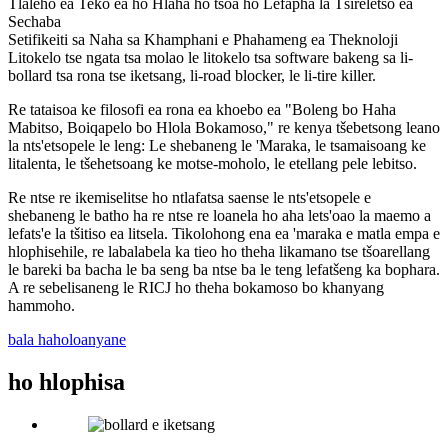
Tlaleho ea Teko ea ho Hlaha ho tsoa ho Lefapha la Tšireletso ea
Sechaba
Setifikeiti sa Naha sa Khamphani e Phahameng ea Theknoloji
Litokelo tse ngata tsa molao le litokelo tsa software bakeng sa li-
bollard tsa rona tse iketsang, li-road blocker, le li-tire killer.
Re tataisoa ke filosofi ea rona ea khoebo ea "Boleng bo Haha
Mabitso, Boiqapelo bo Hlola Bokamoso," re kenya tšebetsong leano
la nts'etsopele le leng: Le shebaneng le 'Maraka, le tsamaisoang ke
litalenta, le tšehetsoang ke motse-moholo, le etellang pele lebitso.
Re ntse re ikemiselitse ho ntlafatsa saense le nts'etsopele e
shebaneng le batho ha re ntse re loanela ho aha lets'oao la maemo a
lefats'e la tšitiso ea litsela. Tikolohong ena ea 'maraka e matla empa e
hlophisehile, re labalabela ka tieo ho theha likamano tse tšoarellang
le bareki ba bacha le ba seng ba ntse ba le teng lefatšeng ka bophara.
A re sebelisaneng le RICJ ho theha bokamoso bo khanyang
hammoho.
bala haholoanyane
ho hlophisa