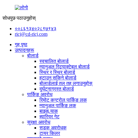
सोधपुछ पठाउनुहोस्
००८६१३४०२८९७९४३
ricj@cd-ricj.com
गृह पृष्ठ
उत्पादनहरू
बोलार्ड
स्वचालित बोलार्ड
म्यानुअल रिट्र्याक्टेबल बोलार्ड
स्थिर र स्थिर बोलार्ड
हटाउन सकिने बोलार्ड
बोलार्डलाई तल तह लगाउनुहोस्
दुर्घटनाग्रस्त बोलार्ड
पार्किङ अवरोध
रिमोट कन्ट्रोल पार्किङ लक
म्यानुअल पार्किङ लक
बाइक र्‍याक
ब्यारियर गेट
सुरक्षा अवरोध
सडक अवरोधक
टायर किलर