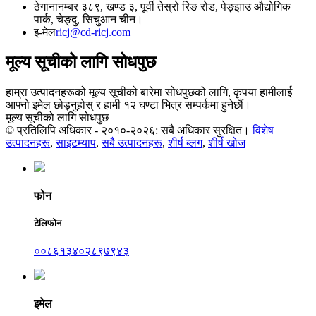
ठेगाना
नम्बर ३८९, खण्ड ३, पूर्वी तेस्रो रिङ रोड, पेङ्झाउ औद्योगिक
पार्क, चेङ्दु, सिचुआन चीन।
इ-मेल
ricj@cd-ricj.com
मूल्य सूचीको लागि सोधपुछ
हाम्रा उत्पादनहरूको मूल्य सूचीको बारेमा सोधपुछको लागि, कृपया हामीलाई
आफ्नो इमेल छोड्नुहोस् र हामी १२ घण्टा भित्र सम्पर्कमा हुनेछौं।
मूल्य सूचीको लागि सोधपुछ
© प्रतिलिपि अधिकार - २०१०-२०२६: सबै अधिकार सुरक्षित।
विशेष
उत्पादनहरू
,
साइटम्याप
,
सबै उत्पादनहरू
,
शीर्ष ब्लग
,
शीर्ष खोज
फोन
टेलिफोन
००८६१३४०२८९७९४३
इमेल