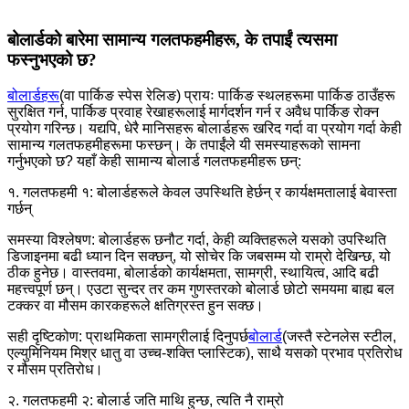
बोलार्डको बारेमा सामान्य गलतफहमीहरू, के तपाईं त्यसमा
फस्नुभएको छ?
बोलार्डहरू
(वा पार्किङ स्पेस रेलिङ) प्रायः पार्किङ स्थलहरूमा पार्किङ ठाउँहरू
सुरक्षित गर्न, पार्किङ प्रवाह रेखाहरूलाई मार्गदर्शन गर्न र अवैध पार्किङ रोक्न
प्रयोग गरिन्छ। यद्यपि, धेरै मानिसहरू बोलार्डहरू खरिद गर्दा वा प्रयोग गर्दा केही
सामान्य गलतफहमीहरूमा फस्छन्। के तपाईंले यी समस्याहरूको सामना
गर्नुभएको छ? यहाँ केही सामान्य बोलार्ड गलतफहमीहरू छन्:
१. गलतफहमी १: बोलार्डहरूले केवल उपस्थिति हेर्छन् र कार्यक्षमतालाई बेवास्ता
गर्छन्
समस्या विश्लेषण: बोलार्डहरू छनौट गर्दा, केही व्यक्तिहरूले यसको उपस्थिति
डिजाइनमा बढी ध्यान दिन सक्छन्, यो सोचेर कि जबसम्म यो राम्रो देखिन्छ, यो
ठीक हुनेछ। वास्तवमा, बोलार्डको कार्यक्षमता, सामग्री, स्थायित्व, आदि बढी
महत्त्वपूर्ण छन्। एउटा सुन्दर तर कम गुणस्तरको बोलार्ड छोटो समयमा बाह्य बल
टक्कर वा मौसम कारकहरूले क्षतिग्रस्त हुन सक्छ।
सही दृष्टिकोण: प्राथमिकता सामग्रीलाई दिनुपर्छ
बोलार्ड
(जस्तै स्टेनलेस स्टील,
एल्युमिनियम मिश्र धातु वा उच्च-शक्ति प्लास्टिक), साथै यसको प्रभाव प्रतिरोध
र मौसम प्रतिरोध।
२. गलतफहमी २: बोलार्ड जति माथि हुन्छ, त्यति नै राम्रो