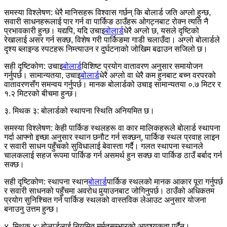
समस्या विश्लेषण: धेरै मानिसहरू विश्वास गर्छन् कि बोलार्ड जति अग्लो हुन्छ,
सवारी साधनहरूलाई पार गर्न वा पार्किङ ठाउँहरू ओगट्नबाट रोक्न त्यति नै
प्रभावकारी हुन्छ। यद्यपि, यदि उचाइ
बोलार्ड
धेरै अग्लो छ, यसले दृष्टिको
रेखालाई असर गर्न सक्छ, विशेष गरी पार्किङमा गाडी चलाउँदा। अग्लो बोलार्डले
दृश्य ब्लाइन्ड स्पटहरू निम्त्याउन र दुर्घटनाको जोखिम बढाउन सजिलो छ।
सही दृष्टिकोण: उचाइ
बोलार्ड
विशिष्ट प्रयोग वातावरण अनुसार समायोजन
गर्नुपर्छ। सामान्यतया, उचाइ
बोलार्ड
धेरै अग्लो वा धेरै कम हुनबाट बच्न वरपरको
वातावरणसँग समन्वय गर्नुपर्छ। मानक बोलार्डको उचाइ सामान्यतया ०.७ मिटर र
१.२ मिटरको बीचमा हुन्छ।
३. मिथक ३: बोलार्डको स्थापना स्थिति अनियमित छ।
समस्या विश्लेषण: केही पार्किङ स्थलहरू वा कार मालिकहरूले बोलार्ड स्थापना
गर्दा आफ्नो इच्छा अनुसार स्थान छनौट गर्न सक्छन्, पार्किङ स्थल प्रवाह लाइन
र सवारी साधन पहुँचको सुविधालाई बेवास्ता गर्दै। गलत स्थापना स्थानले
चालकलाई सहज रूपमा पार्किङ गर्न असमर्थ हुन सक्छ वा पार्किङ ठाउँ बर्बाद गर्न
सक्छ।
सही दृष्टिकोण: स्थापना स्थान
बोलार्ड
पार्किङ स्थलको मानक आकार पूरा गर्नुपर्छ
र सवारी साधनको पहुँचमा अवरोध पुर्‍याउनबाट जोगिनुपर्छ। ठाउँको अधिकतम
प्रयोग सुनिश्चित गर्न पार्किङ स्थलको वास्तविक लेआउट अनुसार योजना
बनाउनु उत्तम हुन्छ।
४. मिथक ४: बोलार्डलाई नियमित मर्मतसम्भारको आवश्यकता पर्दैन।