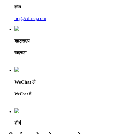
इमेल
ricj@cd-ricj.com
व्हाट्सएप
व्हाट्सएप
WeChat ले
WeChat ले
शीर्ष