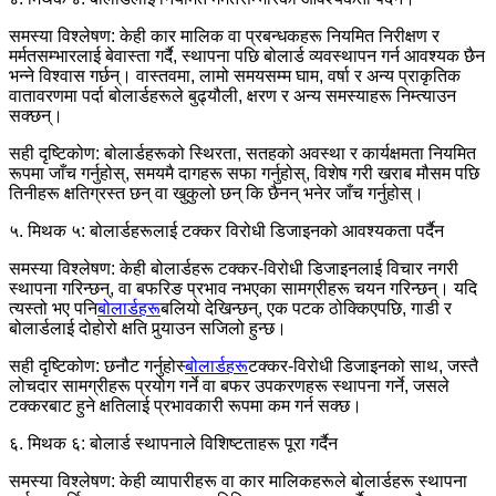
समस्या विश्लेषण: केही कार मालिक वा प्रबन्धकहरू नियमित निरीक्षण र
मर्मतसम्भारलाई बेवास्ता गर्दै, स्थापना पछि बोलार्ड व्यवस्थापन गर्न आवश्यक छैन
भन्ने विश्वास गर्छन्। वास्तवमा, लामो समयसम्म घाम, वर्षा र अन्य प्राकृतिक
वातावरणमा पर्दा बोलार्डहरूले बुढ्यौली, क्षरण र अन्य समस्याहरू निम्त्याउन
सक्छन्।
सही दृष्टिकोण: बोलार्डहरूको स्थिरता, सतहको अवस्था र कार्यक्षमता नियमित
रूपमा जाँच गर्नुहोस्, समयमै दागहरू सफा गर्नुहोस्, विशेष गरी खराब मौसम पछि
तिनीहरू क्षतिग्रस्त छन् वा खुकुलो छन् कि छैनन् भनेर जाँच गर्नुहोस्।
५. मिथक ५: बोलार्डहरूलाई टक्कर विरोधी डिजाइनको आवश्यकता पर्दैन
समस्या विश्लेषण: केही बोलार्डहरू टक्कर-विरोधी डिजाइनलाई विचार नगरी
स्थापना गरिन्छन्, वा बफरिङ प्रभाव नभएका सामग्रीहरू चयन गरिन्छन्। यदि
त्यस्तो भए पनि
बोलार्डहरू
बलियो देखिन्छन्, एक पटक ठोक्किएपछि, गाडी र
बोलार्डलाई दोहोरो क्षति पुर्‍याउन सजिलो हुन्छ।
सही दृष्टिकोण: छनौट गर्नुहोस्
बोलार्डहरू
टक्कर-विरोधी डिजाइनको साथ, जस्तै
लोचदार सामग्रीहरू प्रयोग गर्ने वा बफर उपकरणहरू स्थापना गर्ने, जसले
टक्करबाट हुने क्षतिलाई प्रभावकारी रूपमा कम गर्न सक्छ।
६. मिथक ६: बोलार्ड स्थापनाले विशिष्टताहरू पूरा गर्दैन
समस्या विश्लेषण: केही व्यापारीहरू वा कार मालिकहरूले बोलार्डहरू स्थापना