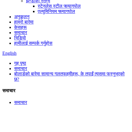
झण्डाको स्तम्भ
स्टेनलेस स्टील फ्ल्यागपोल
एल्युमिनियम फ्ल्यागपोल
अनुकूलन
हाम्रो बारेमा
केसहरू
समाचार
भिडियो
हामीलाई सम्पर्क गर्नुहोस
English
गृह पृष्ठ
समाचार
बोलार्डको बारेमा सामान्य गलतफहमीहरू, के तपाईं त्यसमा फस्नुभएको
छ?
समाचार
समाचार