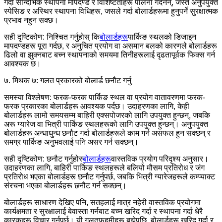
गर्दा सान्दर्भिक स्थापना मापदण्ड र विशिष्टताहरू पालना गर्दैनन्, जस्तै अनुपयुक्त
स्पेसिङ र अस्थिर स्थापना विधिहरू, जसले गर्दा बोलार्डहरूमा हुनुपर्ने सुरक्षात्मक
प्रभाव नहुन सक्छ।
सही दृष्टिकोण: निश्चित गर्नुहोस् कि
बोलार्डहरू
पार्किङ स्थलको डिजाइन
मापदण्डहरू पूरा गर्दछ, र अनुचित प्रयोग वा असमान बलको कारणले बोलार्डहरू
ढिलो वा झुक्नबाट बच्न स्थापनाको समयमा तिनीहरूलाई दृढतापूर्वक फिक्स गर्न
आवश्यक छ।
७. मिथक ७: गलत प्रकारको बोलार्ड छनौट गर्नु
समस्या विश्लेषण: फरक-फरक पार्किङ स्थल वा प्रयोग वातावरणमा फरक-
फरक प्रकारका बोलार्डहरू आवश्यक पर्दछ। उदाहरणका लागि, केही
बोलार्डहरू लामो समयसम्म बाहिरी एक्सपोजरको लागि उपयुक्त हुन्छन्, जबकि
अरू ग्यारेज वा भित्री पार्किङ स्थलहरूको लागि उपयुक्त हुन्छन्। अनुपयुक्त
बोलार्डहरू अन्धाधुन्ध छनौट गर्दा बोलार्डहरूले काम गर्न असफल हुन सक्छन् र
समग्र पार्किङ अनुभवलाई पनि असर गर्न सक्छन्।
सही दृष्टिकोण: छनौट गर्नुहोस्
बोलार्डहरू
वास्तविक प्रयोग परिदृश्य अनुसार।
उदाहरणका लागि, बाहिरी पार्किङ स्थलहरूले बलियो मौसम प्रतिरोध र जंग
प्रतिरोध भएका बोलार्डहरू छनौट गर्नुपर्छ, जबकि भित्री ग्यारेजहरूले कम्प्याक्ट
संरचना भएका बोलार्डहरू छनौट गर्न सक्छन्।
बोलार्डहरू साधारण देखिए पनि, सतहलाई मात्र नहेरी वास्तविक प्रयोगमा
कार्यक्षमता र सुरक्षालाई बेवास्ता गर्नबाट बच्न खरिद गर्दा र स्थापना गर्दा धेरै
कारकहरू विचार गर्नुपर्छ। यी गलतफहमीहरू बुझेपछि, बोलार्डहरू खरिद गर्दा र