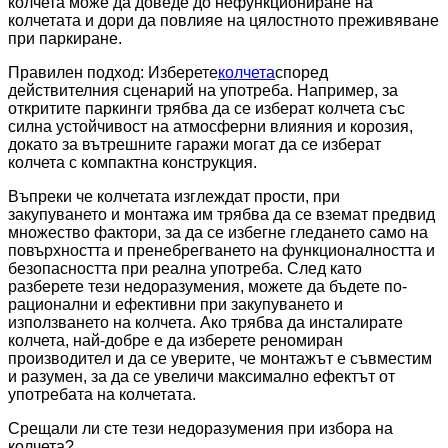
колчета може да доведе до нефункциониране на
колчетата и дори да повлияе на цялостното преживяване
при паркиране.
Правилен подход: Изберете
колчета
според
действителния сценарий на употреба. Например, за
откритите паркинги трябва да се изберат колчета със
силна устойчивост на атмосферни влияния и корозия,
докато за вътрешните гаражи могат да се изберат
колчета с компактна конструкция.
Въпреки че колчетата изглеждат прости, при
закупуването и монтажа им трябва да се вземат предвид
множество фактори, за да се избегне гледането само на
повърхността и пренебрегването на функционалността и
безопасността при реална употреба. След като
разберете тези недоразумения, можете да бъдете по-
рационални и ефективни при закупуването и
използването на колчета. Ако трябва да инсталирате
колчета, най-добре е да изберете реномиран
производител и да се уверите, че монтажът е съвместим
и разумен, за да се увеличи максимално ефектът от
употребата на колчетата.
Срещали ли сте тези недоразумения при избора на
колчета?