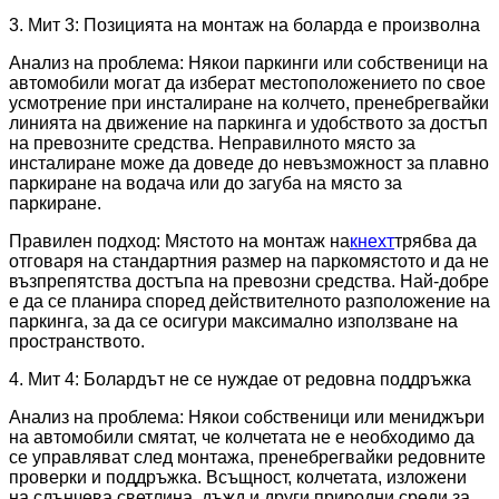
3. Мит 3: Позицията на монтаж на боларда е произволна
Анализ на проблема: Някои паркинги или собственици на
автомобили могат да изберат местоположението по свое
усмотрение при инсталиране на колчето, пренебрегвайки
линията на движение на паркинга и удобството за достъп
на превозните средства. Неправилното място за
инсталиране може да доведе до невъзможност за плавно
паркиране на водача или до загуба на място за
паркиране.
Правилен подход: Мястото на монтаж на
кнехт
трябва да
отговаря на стандартния размер на паркомястото и да не
възпрепятства достъпа на превозни средства. Най-добре
е да се планира според действителното разположение на
паркинга, за да се осигури максимално използване на
пространството.
4. Мит 4: Болардът не се нуждае от редовна поддръжка
Анализ на проблема: Някои собственици или мениджъри
на автомобили смятат, че колчетата не е необходимо да
се управляват след монтажа, пренебрегвайки редовните
проверки и поддръжка. Всъщност, колчетата, изложени
на слънчева светлина, дъжд и други природни среди за