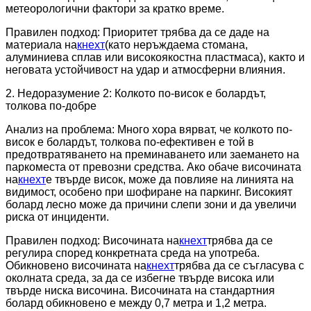
метеорологични фактори за кратко време.
Правилен подход: Приоритет трябва да се даде на
материала на
кнехт
(като неръждаема стомана,
алуминиева сплав или високоякостна пластмаса), както и
неговата устойчивост на удар и атмосферни влияния.
2. Недоразумение 2: Колкото по-висок е болардът,
толкова по-добре
Анализ на проблема: Много хора вярват, че колкото по-
висок е болардът, толкова по-ефективен е той в
предотвратяването на преминаването или заемането на
паркоместа от превозни средства. Ако обаче височината
на
кнехт
е твърде висок, може да повлияе на линията на
видимост, особено при шофиране на паркинг. Високият
болард лесно може да причини слепи зони и да увеличи
риска от инциденти.
Правилен подход: Височината на
кнехт
трябва да се
регулира според конкретната среда на употреба.
Обикновено височината на
кнехт
трябва да се съгласува с
околната среда, за да се избегне твърде висока или
твърде ниска височина. Височината на стандартния
болард обикновено е между 0,7 метра и 1,2 метра.