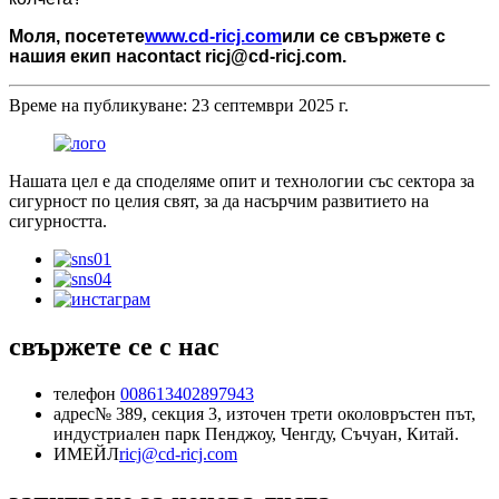
Моля, посетете
www.cd-ricj.com
или се свържете с
нашия екип на
contact ricj@cd-ricj.com
.
Време на публикуване: 23 септември 2025 г.
Нашата цел е да споделяме опит и технологии със сектора за
сигурност по целия свят, за да насърчим развитието на
сигурността.
свържете се с нас
телефон
008613402897943
адрес
№ 389, секция 3, източен трети околовръстен път,
индустриален парк Пенджоу, Ченгду, Съчуан, Китай.
ИМЕЙЛ
ricj@cd-ricj.com