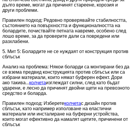
дълго време, могат да причинят стареене, корозия и
други проблеми.
Правилен подход: Редовно проверявайте стабилността,
състоянието на повърхността и функционалността на
болардите, почиствайте петната навреме, особено след
лошо време, за да проверите дали са повредени или
разхлабени.
5. Мит 5: Болардите не се нуждаят от конструкция против
сблъсък
Анализ на проблема: Някои боларди са монтирани без да
се взема предвид конструкцията против сблъсък или са
избрани материали, които нямат буферен ефект. Дори
ако такива...
колчета
изглеждат силни, след като бъдат
ударени, е лесно да причинят двойни щети на превозното
средство и боларда.
Правилен подход: Изберете
колчета
с дизайн против
сблъсък, като например използване на еластични
материали или инсталиране на буферни устройства,
които могат ефективно да намалят щетите, причинени от
сблъсък