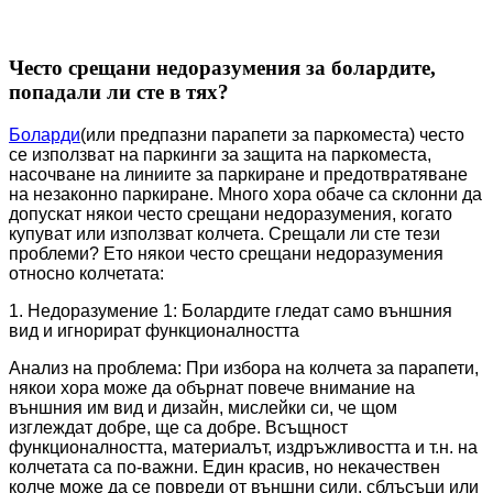
Често срещани недоразумения за болардите,
попадали ли сте в тях?
Боларди
(или предпазни парапети за паркоместа) често
се използват на паркинги за защита на паркоместа,
насочване на линиите за паркиране и предотвратяване
на незаконно паркиране. Много хора обаче са склонни да
допускат някои често срещани недоразумения, когато
купуват или използват колчета. Срещали ли сте тези
проблеми? Ето някои често срещани недоразумения
относно колчетата:
1. Недоразумение 1: Болардите гледат само външния
вид и игнорират функционалността
Анализ на проблема: При избора на колчета за парапети,
някои хора може да обърнат повече внимание на
външния им вид и дизайн, мислейки си, че щом
изглеждат добре, ще са добре. Всъщност
функционалността, материалът, издръжливостта и т.н. на
колчетата са по-важни. Един красив, но некачествен
колче може да се повреди от външни сили, сблъсъци или