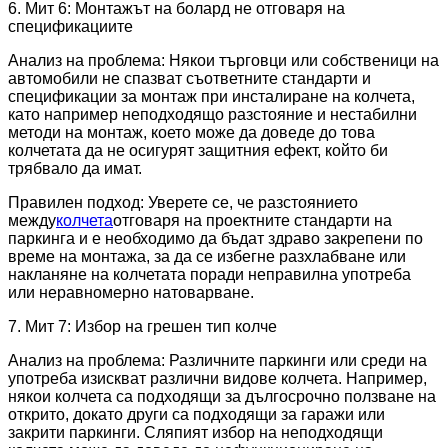
6. Мит 6: Монтажът на болард не отговаря на
спецификациите
Анализ на проблема: Някои търговци или собственици на
автомобили не спазват съответните стандарти и
спецификации за монтаж при инсталиране на колчета,
като например неподходящо разстояние и нестабилни
методи на монтаж, което може да доведе до това
колчетата да не осигурят защитния ефект, който би
трябвало да имат.
Правилен подход: Уверете се, че разстоянието
между
колчета
отговаря на проектните стандарти на
паркинга и е необходимо да бъдат здраво закрепени по
време на монтажа, за да се избегне разхлабване или
накланяне на колчетата поради неправилна употреба
или неравномерно натоварване.
7. Мит 7: Избор на грешен тип колче
Анализ на проблема: Различните паркинги или среди на
употреба изискват различни видове колчета. Например,
някои колчета са подходящи за дългосрочно ползване на
открито, докато други са подходящи за гаражи или
закрити паркинги. Сляпият избор на неподходящи