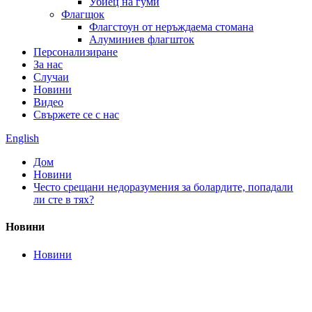
Убиец на гуми
Флагщок
Флагстоун от неръждаема стомана
Алуминиев флагшток
Персонализиране
За нас
Случаи
Новини
Видео
Свържете се с нас
English
Дом
Новини
Често срещани недоразумения за болардите, попадали
ли сте в тях?
Новини
Новини