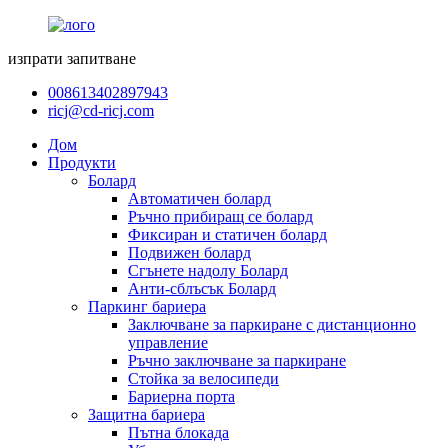
изпрати запитване
008613402897943
ricj@cd-ricj.com
Дом
Продукти
Болард
Автоматичен болард
Ръчно прибиращ се болард
Фиксиран и статичен болард
Подвижен болард
Сгънете надолу Болард
Анти-сблъсък Болард
Паркинг бариера
Заключване за паркиране с дистанционно
управление
Ръчно заключване за паркиране
Стойка за велосипеди
Бариерна порта
Защитна бариера
Пътна блокада