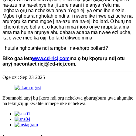
na-azụ ma na-etinye ha iji zere naanị ile anya n'elu ma
leghara ọrụ na nchekwa anya n'oge eji ya eme ihe n'ezie.
Mgbe ị ghọtara nghọtahie ndị a, ị nwere ike inwe ezi uche na
arụmọrụ ka mma mgbe ị na-azụ ma na-eji bollard. Ọ bụrụ na
ịchọrọ itinye bollard, ọ kacha mma ịhọrọ onye nrụpụta a ma
ama ma hụ na nrụnye ahụ dabara adaba ma nwee ezi uche,
ka o wee mee ka ojiji bollard dịkwuo mma.
Ị hụtụla nghọtahie ndị a mgbe ị na-ahọrọ bollard?
Biko gaa leta
www.cd-ricj.com
ma ọ bụ kpọtụrụ ndị otu
anyị na
contact ricj@cd-ricj.com
.
Oge ozi: Sep-23-2025
Ebumnobi anyị bụ ịkọrọ ndị ọrụ nchekwa gburugburu ụwa ahụmịhe
na teknụzụ iji kwalite mmepe nke nchekwa.