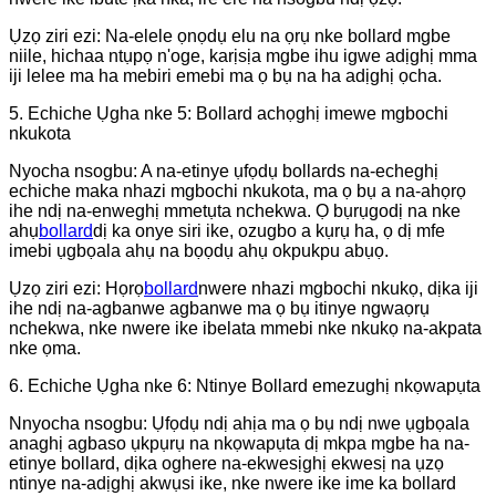
Ụzọ ziri ezi: Na-elele ọnọdụ elu na ọrụ nke bollard mgbe
niile, hichaa ntụpọ n'oge, karịsịa mgbe ihu igwe adịghị mma
iji lelee ma ha mebiri emebi ma ọ bụ na ha adịghị ọcha.
5. Echiche Ụgha nke 5: Bollard achọghị imewe mgbochi
nkukota
Nyocha nsogbu: A na-etinye ụfọdụ bollards na-echeghị
echiche maka nhazi mgbochi nkukota, ma ọ bụ a na-ahọrọ
ihe ndị na-enweghị mmetụta nchekwa. Ọ bụrụgodị na nke
ahụ
bollard
dị ka onye siri ike, ozugbo a kụrụ ha, ọ dị mfe
imebi ụgbọala ahụ na bọọdụ ahụ okpukpu abụọ.
Ụzọ ziri ezi: Họrọ
bollard
nwere nhazi mgbochi nkukọ, dịka iji
ihe ndị na-agbanwe agbanwe ma ọ bụ itinye ngwaọrụ
nchekwa, nke nwere ike ibelata mmebi nke nkukọ na-akpata
nke ọma.
6. Echiche Ụgha nke 6: Ntinye Bollard emezughị nkọwapụta
Nnyocha nsogbu: Ụfọdụ ndị ahịa ma ọ bụ ndị nwe ụgbọala
anaghị agbaso ụkpụrụ na nkọwapụta dị mkpa mgbe ha na-
etinye bollard, dịka oghere na-ekwesịghị ekwesị na ụzọ
ntinye na-adịghị akwụsi ike, nke nwere ike ime ka bollard