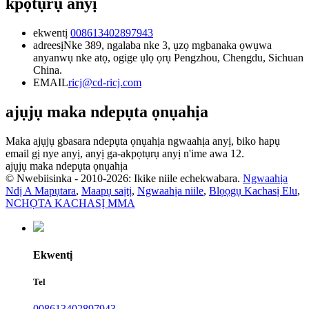
kpọtụrụ anyị
ekwentị
008613402897943
adreesị
Nke 389, ngalaba nke 3, ụzọ mgbanaka ọwụwa
anyanwụ nke atọ, ogige ụlọ ọrụ Pengzhou, Chengdu, Sichuan
China.
EMAIL
ricj@cd-ricj.com
ajụjụ maka ndepụta ọnụahịa
Maka ajụjụ gbasara ndepụta ọnụahịa ngwaahịa anyị, biko hapụ
email gị nye anyị, anyị ga-akpọtụrụ anyị n'ime awa 12.
ajụjụ maka ndepụta ọnụahịa
© Nwebiisinka - 2010-2026: Ikike niile echekwabara.
Ngwaahịa
Ndị A Mapụtara
,
Maapụ saịtị
,
Ngwaahịa niile
,
Blọọgụ Kachasị Elu
,
NCHỌTA KACHASỊ MMA
Ekwentị
Tel
008613402897943