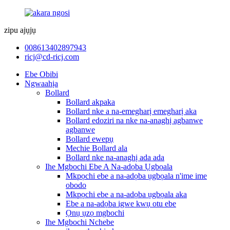
zipu ajụjụ
008613402897943
ricj@cd-ricj.com
Ebe Obibi
Ngwaahịa
Bollard
Bollard akpaka
Bollard nke a na-emegharị emegharị aka
Bollard edoziri na nke na-anaghị agbanwe
agbanwe
Bollard ewepụ
Mechie Bollard ala
Bollard nke na-anaghị ada ada
Ihe Mgbochi Ebe A Na-adọba Ụgbọala
Mkpọchi ebe a na-adọba ụgbọala n'ime ime
obodo
Mkpọchi ebe a na-adọba ụgbọala aka
Ebe a na-adọba igwe kwụ otu ebe
Ọnụ ụzọ mgbochi
Ihe Mgbochi Nchebe