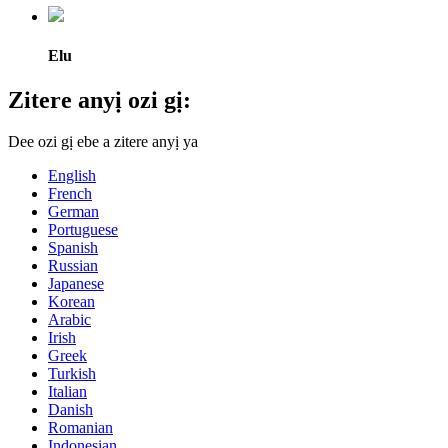
Elu
Zitere anyị ozi gị:
Dee ozi gị ebe a zitere anyị ya
English
French
German
Portuguese
Spanish
Russian
Japanese
Korean
Arabic
Irish
Greek
Turkish
Italian
Danish
Romanian
Indonesian