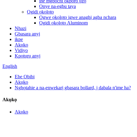
ihe mgbochi okporo ụzọ
Onye na-egbu taya
Ogidi ọkọlọtọ
Ogwe ọkọlọtọ igwe anaghị agba nchara
Ogidi ọkọlọtọ Aluminom
Nhazi
Gbasara anyị
ikpe
Akụkọ
Vidiyo
Kpọtụrụ anyị
English
Ebe Obibi
Akụkọ
Nghọtahie a na-enwekarị gbasara bollard, ị dabala n'ime ha?
Akụkọ
Akụkọ