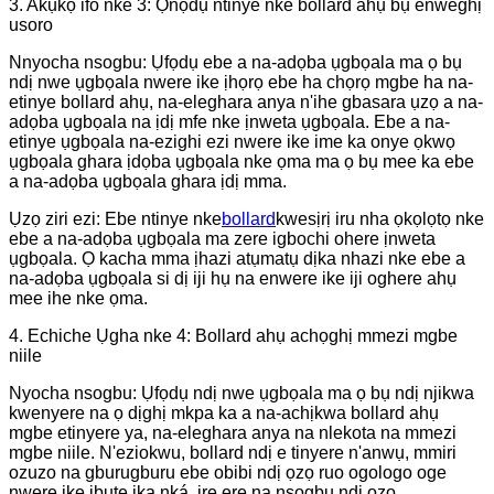
3. Akụkọ ifo nke 3: Ọnọdụ ntinye nke bollard ahụ bụ enweghị
usoro
Nnyocha nsogbu: Ụfọdụ ebe a na-adọba ụgbọala ma ọ bụ
ndị nwe ụgbọala nwere ike ịhọrọ ebe ha chọrọ mgbe ha na-
etinye bollard ahụ, na-eleghara anya n'ihe gbasara ụzọ a na-
adọba ụgbọala na ịdị mfe nke ịnweta ụgbọala. Ebe a na-
etinye ụgbọala na-ezighi ezi nwere ike ime ka onye ọkwọ
ụgbọala ghara ịdọba ụgbọala nke ọma ma ọ bụ mee ka ebe
a na-adọba ụgbọala ghara ịdị mma.
Ụzọ ziri ezi: Ebe ntinye nke
bollard
kwesịrị iru nha ọkọlọtọ nke
ebe a na-adọba ụgbọala ma zere igbochi ohere ịnweta
ụgbọala. Ọ kacha mma ịhazi atụmatụ dịka nhazi nke ebe a
na-adọba ụgbọala si dị iji hụ na enwere ike iji oghere ahụ
mee ihe nke ọma.
4. Echiche Ụgha nke 4: Bollard ahụ achọghị mmezi mgbe
niile
Nyocha nsogbu: Ụfọdụ ndị nwe ụgbọala ma ọ bụ ndị njikwa
kwenyere na ọ dịghị mkpa ka a na-achịkwa bollard ahụ
mgbe etinyere ya, na-eleghara anya na nlekota na mmezi
mgbe niile. N'eziokwu, bollard ndị e tinyere n'anwụ, mmiri
ozuzo na gburugburu ebe obibi ndị ọzọ ruo ogologo oge
nwere ike ibute ịka nká, ire ere na nsogbu ndị ọzọ.