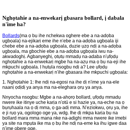
Nghọtahie a na-enwekarị gbasara bollard, ị dabala
n'ime ha?
Bollards
(ma ọ bụ ihe nchekwa oghere ebe a na-adọba
ụgbọala) na-ejikarị eme ihe n'ebe a na-adọba ụgbọala iji
chebe ebe a na-adọba ụgbọala, duzie ụzọ ndị a na-adọba
ụgbọala, ma gbochie ebe a na-adọba ụgbọala iwu na-
akwadoghị. Agbanyeghị, ọtụtụ mmadụ na-adaba n'ụfọdụ
nghọtahie a na-enwekarị mgbe ha na-azụ ma ọ bụ na-eji ihe
mkpuchi ụgbọala. Ị hụtụla nsogbu ndị a? Lee ụfọdụ
nghọtahie a na-enwekarị n'ihe gbasara ihe mkpuchi ụgbọala:
1. Nghọtahie 1: Ihe ndị na-egosi na ihe dị n'ime ya na-ele
naanị ọdịdị ya anya ma na-eleghara ọrụ ya anya.
Nnyocha nsogbu: Mgbe a na-ahọrọ bollard, ụfọdụ mmadụ
nwere ike itinye uche karịa n'otú e si hazie ya, na-eche na ọ
bụrụhaala na ọ dị mma, ọ ga-adị mma. N'eziokwu, ọrụ ya, ihe
e ji rụọ ya, ogologo oge ya, wdg. Ihe dị mkpa karịa bụ na
bollard mara mma mana nke na-adịghị mma nwere ike imebi
ya site na mpụta ike ma ọ bụ ihe ndị na-eme ka ihu igwe daa
n'ime obere oge.