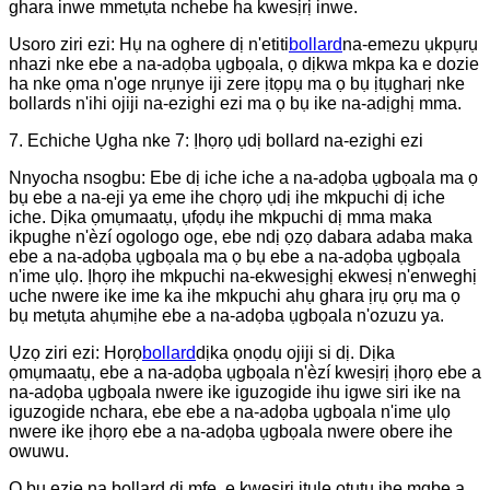
ghara inwe mmetụta nchebe ha kwesịrị inwe.
Usoro ziri ezi: Hụ na oghere dị n'etiti
bollard
na-emezu ụkpụrụ
nhazi nke ebe a na-adọba ụgbọala, ọ dịkwa mkpa ka e dozie
ha nke ọma n'oge nrụnye iji zere ịtọpụ ma ọ bụ ịtụgharị nke
bollards n'ihi ojiji na-ezighi ezi ma ọ bụ ike na-adịghị mma.
7. Echiche Ụgha nke 7: Ịhọrọ ụdị bollard na-ezighi ezi
Nnyocha nsogbu: Ebe dị iche iche a na-adọba ụgbọala ma ọ
bụ ebe a na-eji ya eme ihe chọrọ ụdị ihe mkpuchi dị iche
iche. Dịka ọmụmaatụ, ụfọdụ ihe mkpuchi dị mma maka
ikpughe n'èzí ogologo oge, ebe ndị ọzọ dabara adaba maka
ebe a na-adọba ụgbọala ma ọ bụ ebe a na-adọba ụgbọala
n'ime ụlọ. Ịhọrọ ihe mkpuchi na-ekwesịghị ekwesị n'enweghị
uche nwere ike ime ka ihe mkpuchi ahụ ghara ịrụ ọrụ ma ọ
bụ metụta ahụmịhe ebe a na-adọba ụgbọala n'ozuzu ya.
Ụzọ ziri ezi: Họrọ
bollard
dịka ọnọdụ ojiji si dị. Dịka
ọmụmaatụ, ebe a na-adọba ụgbọala n'èzí kwesịrị ịhọrọ ebe a
na-adọba ụgbọala nwere ike iguzogide ihu igwe siri ike na
iguzogide nchara, ebe ebe a na-adọba ụgbọala n'ime ụlọ
nwere ike ịhọrọ ebe a na-adọba ụgbọala nwere obere ihe
owuwu.
Ọ bụ ezie na bollard dị mfe, e kwesịrị ịtụle ọtụtụ ihe mgbe a