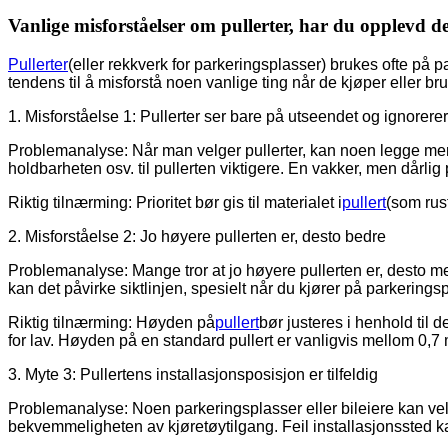
Vanlige misforståelser om pullerter, har du opplevd 
Pullerter
(eller rekkverk for parkeringsplasser) brukes ofte på p
tendens til å misforstå noen vanlige ting når de kjøper eller b
1. Misforståelse 1: Pullerter ser bare på utseendet og ignorerer
Problemanalyse: Når man velger pullerter, kan noen legge mer ve
holdbarheten osv. til pullerten viktigere. En vakker, men dårlig p
Riktig tilnærming: Prioritet bør gis til materialet i
pullert
(som rust
2. Misforståelse 2: Jo høyere pullerten er, desto bedre
Problemanalyse: Mange tror at jo høyere pullerten er, desto mer
kan det påvirke siktlinjen, spesielt når du kjører på parkerings
Riktig tilnærming: Høyden på
pullert
bør justeres i henhold til 
for lav. Høyden på en standard pullert er vanligvis mellom 0,7 
3. Myte 3: Pullertens installasjonsposisjon er tilfeldig
Problemanalyse: Noen parkeringsplasser eller bileiere kan velg
bekvemmeligheten av kjøretøytilgang. Feil installasjonssted kan