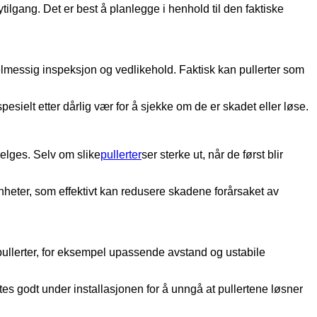
ilgang. Det er best å planlegge i henhold til den faktiske
gelmessig inspeksjon og vedlikehold. Faktisk kan pullerter som
spesielt etter dårlig vær for å sjekke om de er skadet eller løse.
velges. Selv om slike
pullerter
ser sterke ut, når de først blir
enheter, som effektivt kan redusere skadene forårsaket av
pullerter, for eksempel upassende avstand og ustabile
es godt under installasjonen for å unngå at pullertene løsner