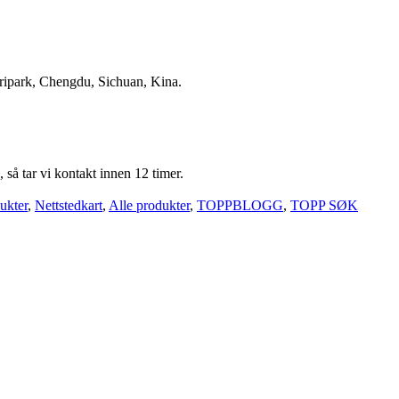
stripark, Chengdu, Sichuan, Kina.
 så tar vi kontakt innen 12 timer.
ukter
,
Nettstedkart
,
Alle produkter
,
TOPPBLOGG
,
TOPP SØK