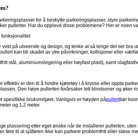
dem?
arkeringsplasser for å beskytte parkeringsplasser, styre parkerin
ruker pullerter. Har du opplevd disse problemene? Her er noen va
 funksjonalitet
kt på utseende og design, og tenke at så lenge det ser bra ut, v
ullert kan bli skadet av ytre påvirkninger, kollisjoner eller værfak
fritt stål, aluminiumslegering eller høyfast plast), samt slagfas
 effektiv er den til å hindre kjøretøy i å krysse eller oppta pa
plassen. Den høye pullerten forårsaker lett blindsoner og øker ris
det spesifikke bruksmiljøet. Vanligvis er høyden på
pullert
bør koor
meter og 1,2 meter.
e plassering etter eget ønske når de installerer pullerten, uten
 føre til at sjåføren ikke kan parkere problemfritt eller sløse m