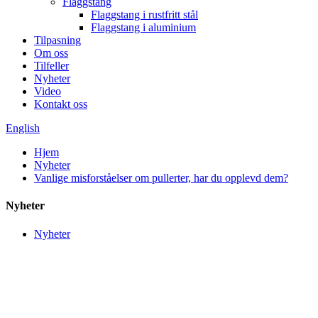
Flaggstang
Flaggstang i rustfritt stål
Flaggstang i aluminium
Tilpasning
Om oss
Tilfeller
Nyheter
Video
Kontakt oss
English
Hjem
Nyheter
Vanlige misforståelser om pullerter, har du opplevd dem?
Nyheter
Nyheter