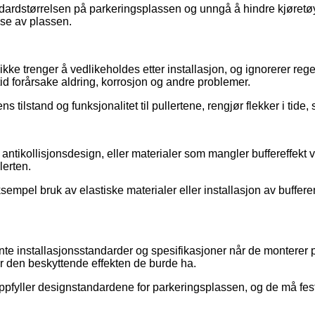
dardstørrelsen på parkeringsplassen og unngå å hindre kjøretøyt
lse av plassen.
ikke trenger å vedlikeholdes etter installasjon, og ignorerer re
 tid forårsake aldring, korrosjon og andre problemer.
tilstand og funksjonalitet til pullertene, rengjør flekker i tide, 
 antikollisjonsdesign, eller materialer som mangler buffereffekt 
lerten.
ksempel bruk av elastiske materialer eller installasjon av buffer
nte installasjonsstandarder og spesifikasjoner når de monterer 
ar den beskyttende effekten de burde ha.
ppfyller designstandardene for parkeringsplassen, og de må fest