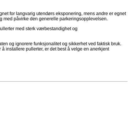
 egnet for langvarig utendørs eksponering, mens andre er egnet
il og med påvirke den generelle parkeringsopplevelsen.
pullerter med sterk værbestandighet og
ten og ignorere funksjonalitet og sikkerhet ved faktisk bruk.
å installere pullerter, er det best å velge en anerkjent