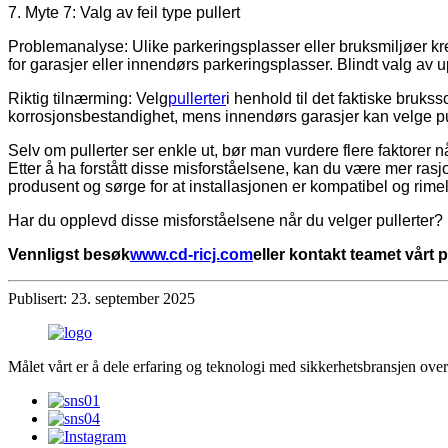
7. Myte 7: Valg av feil type pullert
Problemanalyse: Ulike parkeringsplasser eller bruksmiljøer kre
for garasjer eller innendørs parkeringsplasser. Blindt valg av 
Riktig tilnærming: Velg
pullerter
i henhold til det faktiske bruk
korrosjonsbestandighet, mens innendørs garasjer kan velge pu
Selv om pullerter ser enkle ut, bør man vurdere flere faktorer n
Etter å ha forstått disse misforståelsene, kan du være mer rasjon
produsent og sørge for at installasjonen er kompatibel og rimel
Har du opplevd disse misforståelsene når du velger pullerter?
Vennligst besøk
www.cd-ricj.com
eller kontakt teamet vårt 
Publisert: 23. september 2025
Målet vårt er å dele erfaring og teknologi med sikkerhetsbransjen ove