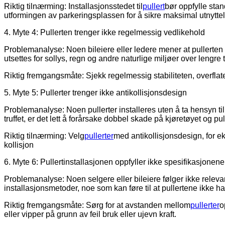
Riktig tilnærming: Installasjonsstedet til
pullert
bør oppfylle stan
utformingen av parkeringsplassen for å sikre maksimal utnytte
4. Myte 4: Pullerten trenger ikke regelmessig vedlikehold
Problemanalyse: Noen bileiere eller ledere mener at pullerten 
utsettes for sollys, regn og andre naturlige miljøer over lengre
Riktig fremgangsmåte: Sjekk regelmessig stabiliteten, overflatens 
5. Myte 5: Pullerter trenger ikke antikollisjonsdesign
Problemanalyse: Noen pullerter installeres uten å ta hensyn til
truffet, er det lett å forårsake dobbel skade på kjøretøyet og pul
Riktig tilnærming: Velg
pullerter
med antikollisjonsdesign, for e
kollisjon
6. Myte 6: Pullertinstallasjonen oppfyller ikke spesifikasjonene
Problemanalyse: Noen selgere eller bileiere følger ikke releva
installasjonsmetoder, noe som kan føre til at pullertene ikke h
Riktig fremgangsmåte: Sørg for at avstanden mellom
pullerter
o
eller vipper på grunn av feil bruk eller ujevn kraft.