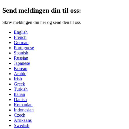
Send meldingen din til oss:
Skriv meldingen din her og send den til oss
English
French
German
Portuguese
Spanish
Russian
Japanese
Korean
Arabic
Irish
Greek
Turkish
Italian
Danish
Romanian
Indonesian
Czech
Afrikaans
Swedish