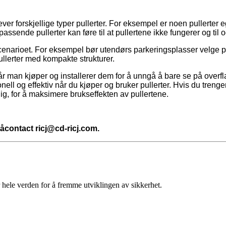
ver forskjellige typer pullerter. For eksempel er noen pullerter
upassende pullerter kan føre til at pullertene ikke fungerer og t
sscenarioet. For eksempel bør utendørs parkeringsplasser velge 
llerter med kompakte strukturer.
år man kjøper og installerer dem for å unngå å bare se på overfla
ell og effektiv når du kjøper og bruker pullerter. Hvis du trenger 
ig, for å maksimere brukseffekten av pullertene.
på
contact ricj@cd-ricj.com
.
r hele verden for å fremme utviklingen av sikkerhet.