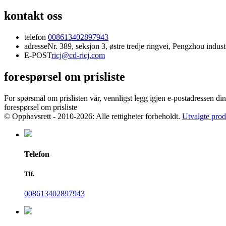
kontakt oss
telefon
008613402897943
adresse
Nr. 389, seksjon 3, østre tredje ringvei, Pengzhou indu
E-POST
ricj@cd-ricj.com
forespørsel om prisliste
For spørsmål om prislisten vår, vennligst legg igjen e-postadressen din,
forespørsel om prisliste
© Opphavsrett - 2010-2026: Alle rettigheter forbeholdt.
Utvalgte prod
Telefon
Tlf.
008613402897943