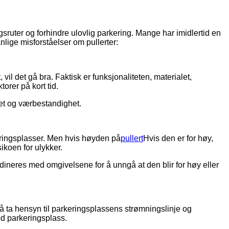
gsruter og forhindre ulovlig parkering. Mange har imidlertid en
nlige misforståelser om pullerter:
il det gå bra. Faktisk er funksjonaliteten, materialet,
torer på kort tid.
thet og værbestandighet.
rkeringsplasser. Men hvis høyden på
pullert
Hvis den er for høy,
ikoen for ulykker.
dineres med omgivelsene for å unngå at den blir for høy eller
 å ta hensyn til parkeringsplassens strømningslinje og
ed parkeringsplass.