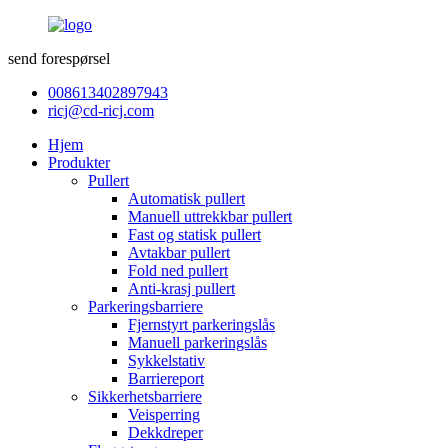
send forespørsel
008613402897943
ricj@cd-ricj.com
Hjem
Produkter
Pullert
Automatisk pullert
Manuell uttrekkbar pullert
Fast og statisk pullert
Avtakbar pullert
Fold ned pullert
Anti-krasj pullert
Parkeringsbarriere
Fjernstyrt parkeringslås
Manuell parkeringslås
Sykkelstativ
Barriereport
Sikkerhetsbarriere
Veisperring
Dekkdreper