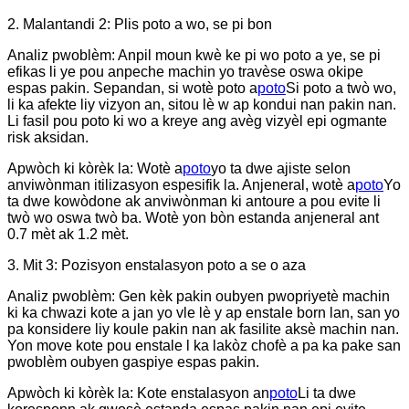
2. Malantandi 2: Plis poto a wo, se pi bon
Analiz pwoblèm: Anpil moun kwè ke pi wo poto a ye, se pi
efikas li ye pou anpeche machin yo travèse oswa okipe
espas pakin. Sepandan, si wotè poto a
poto
Si poto a twò wo,
li ka afekte liy vizyon an, sitou lè w ap kondui nan pakin nan.
Li fasil pou poto ki wo a kreye ang avèg vizyèl epi ogmante
risk aksidan.
Apwòch ki kòrèk la: Wotè a
poto
yo ta dwe ajiste selon
anviwònman itilizasyon espesifik la. Anjeneral, wotè a
poto
Yo
ta dwe kowòdone ak anviwònman ki antoure a pou evite li
twò wo oswa twò ba. Wotè yon bòn estanda anjeneral ant
0.7 mèt ak 1.2 mèt.
3. Mit 3: Pozisyon enstalasyon poto a se o aza
Analiz pwoblèm: Gen kèk pakin oubyen pwopriyetè machin
ki ka chwazi kote a jan yo vle lè y ap enstale born lan, san yo
pa konsidere liy koule pakin nan ak fasilite aksè machin nan.
Yon move kote pou enstale l ka lakòz chofè a pa ka pake san
pwoblèm oubyen gaspiye espas pakin.
Apwòch ki kòrèk la: Kote enstalasyon an
poto
Li ta dwe