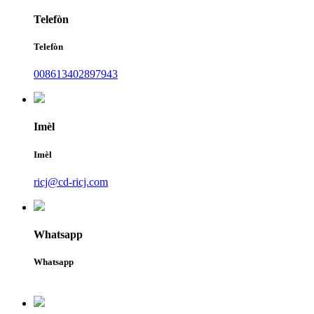
Telefòn
Telefòn
008613402897943
Imèl
Imèl
ricj@cd-ricj.com
Whatsapp
Whatsapp