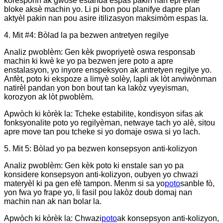
koresponn ak gwosè estanda espas pakin nan epi evite
bloke aksè machin yo. Li pi bon pou planifye dapre plan
aktyèl pakin nan pou asire itilizasyon maksimòm espas la.
4. Mit #4: Bòlad la pa bezwen antretyen regilye
Analiz pwoblèm: Gen kèk pwopriyetè oswa responsab
machin ki kwè ke yo pa bezwen jere poto a apre
enstalasyon, yo inyore enspeksyon ak antretyen regilye yo.
Anfèt, poto ki ekspoze a limyè solèy, lapli ak lòt anviwònman
natirèl pandan yon bon bout tan ka lakòz vyeyisman,
korozyon ak lòt pwoblèm.
Apwòch ki kòrèk la: Tcheke estabilite, kondisyon sifas ak
fonksyonalite poto yo regilyèman, netwaye tach yo alè, sitou
apre move tan pou tcheke si yo domaje oswa si yo lach.
5. Mit 5: Bòlad yo pa bezwen konsepsyon anti-kolizyon
Analiz pwoblèm: Gen kèk poto ki enstale san yo pa
konsidere konsepsyon anti-kolizyon, oubyen yo chwazi
materyèl ki pa gen efè tampon. Menm si sa yo
poto
sanble fò,
yon fwa yo frape yo, li fasil pou lakòz doub domaj nan
machin nan ak nan bolar la.
Apwòch ki kòrèk la: Chwazi
poto
ak konsepsyon anti-kolizyon,