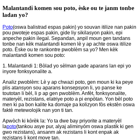
Malantandi komen sou poto, èske ou te janm tonbe
ladan yo?
Poto
(oswa balistrad espas pakin) yo souvan itilize nan pakin
pou pwoteje espas pakin, gide liy sikilasyon pakin, epi
anpeche pakin ilegal. Sepandan, anpil moun gen tandans
tonbe nan kèk malantandi komen lè y ap achte oswa itilize
poto. Èske ou te rankontre pwoblèm sa yo? Men kèk
malantandi komen sou poto:
1. Malantandi 1: Bòlad yo sèlman gade aparans lan epi yo
inyore fonksyonalite a.
Analiz pwoblèm: Lè y ap chwazi poto, gen moun ki ka peye
plis atansyon sou aparans konsepsyon li, yo panse ke
toutotan li bèl, li p ap gen pwoblèm. Anfèt, fonksyonalite,
materyèl, rezistans, elatriye poto a pi enpòtan. Yon bèl poto
men ki pa bon kalite ka domaje pa kolizyon fòs ekstèn oswa
faktè metewolojik nan yon ti tan.
Apwòch ki kòrèk la: Yo ta dwe bay priyorite a materyèl
la
poto
(tankou asye pur, alyaj aliminyòm oswa plastik ki gen
gwo rezistans), ansanm ak rezistans li kont enpak ak
rezistans li kont move tan.