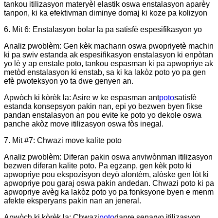
tankou itilizasyon materyèl elastik oswa enstalasyon aparèy
tanpon, ki ka efektivman diminye domaj ki koze pa kolizyon
6. Mit 6: Enstalasyon bolar la pa satisfè espesifikasyon yo
Analiz pwoblèm: Gen kèk machann oswa pwopriyetè machin
ki pa swiv estanda ak espesifikasyon enstalasyon ki enpòtan
yo lè y ap enstale poto, tankou espasman ki pa apwopriye ak
metòd enstalasyon ki enstab, sa ki ka lakòz poto yo pa gen
efè pwoteksyon yo ta dwe genyen an.
Apwòch ki kòrèk la: Asire w ke espasman ant
poto
satisfè
estanda konsepsyon pakin nan, epi yo bezwen byen fikse
pandan enstalasyon an pou evite ke poto yo dekole oswa
panche akòz move itilizasyon oswa fòs inegal.
7. Mit #7: Chwazi move kalite poto
Analiz pwoblèm: Diferan pakin oswa anviwònman itilizasyon
bezwen diferan kalite poto. Pa egzanp, gen kèk poto ki
apwopriye pou ekspozisyon deyò alontèm, alòske gen lòt ki
apwopriye pou garaj oswa pakin andedan. Chwazi poto ki pa
apwopriye avèg ka lakòz poto yo pa fonksyone byen e menm
afekte eksperyans pakin nan an jeneral.
Apwòch ki kòrèk la: Chwazi
poto
dapre senaryo itilizasyon