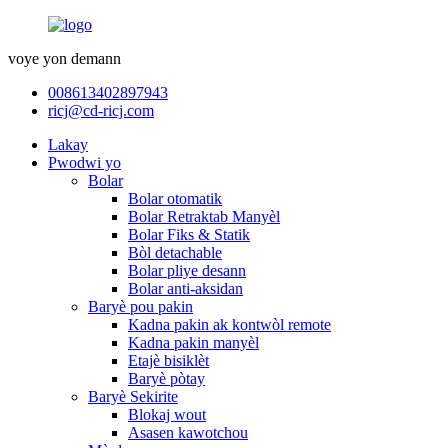
voye yon demann
008613402897943
ricj@cd-ricj.com
Lakay
Pwodwi yo
Bolar
Bolar otomatik
Bolar Retraktab Manyèl
Bolar Fiks & Statik
Bòl detachable
Bolar pliye desann
Bolar anti-aksidan
Baryè pou pakin
Kadna pakin ak kontwòl remote
Kadna pakin manyèl
Etajè bisiklèt
Baryè pòtay
Baryè Sekirite
Blokaj wout
Asasen kawotchou