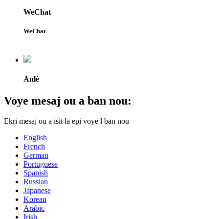
WeChat
WeChat
Anlè
Voye mesaj ou a ban nou:
Ekri mesaj ou a isit la epi voye l ban nou
English
French
German
Portuguese
Spanish
Russian
Japanese
Korean
Arabic
Irish