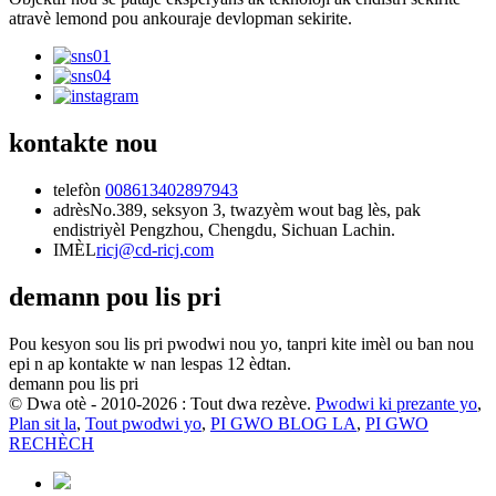
atravè lemond pou ankouraje devlopman sekirite.
kontakte nou
telefòn
008613402897943
adrès
No.389, seksyon 3, twazyèm wout bag lès, pak
endistriyèl Pengzhou, Chengdu, Sichuan Lachin.
IMÈL
ricj@cd-ricj.com
demann pou lis pri
Pou kesyon sou lis pri pwodwi nou yo, tanpri kite imèl ou ban nou
epi n ap kontakte w nan lespas 12 èdtan.
demann pou lis pri
© Dwa otè - 2010-2026 : Tout dwa rezève.
Pwodwi ki prezante yo
,
Plan sit la
,
Tout pwodwi yo
,
PI GWO BLOG LA
,
PI GWO
RECHÈCH