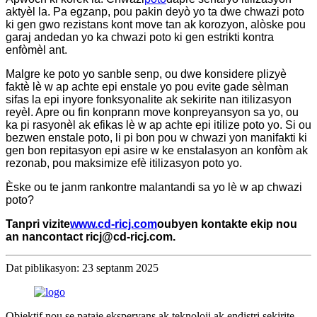
aktyèl la. Pa egzanp, pou pakin deyò yo ta dwe chwazi poto
ki gen gwo rezistans kont move tan ak korozyon, alòske pou
garaj andedan yo ka chwazi poto ki gen estrikti kontra
enfòmèl ant.
Malgre ke poto yo sanble senp, ou dwe konsidere plizyè
faktè lè w ap achte epi enstale yo pou evite gade sèlman
sifas la epi inyore fonksyonalite ak sekirite nan itilizasyon
reyèl. Apre ou fin konprann move konpreyansyon sa yo, ou
ka pi rasyonèl ak efikas lè w ap achte epi itilize poto yo. Si ou
bezwen enstale poto, li pi bon pou w chwazi yon manifakti ki
gen bon repitasyon epi asire w ke enstalasyon an konfòm ak
rezonab, pou maksimize efè itilizasyon poto yo.
Èske ou te janm rankontre malantandi sa yo lè w ap chwazi
poto?
Tanpri vizite
www.cd-ricj.com
oubyen kontakte ekip nou
an nan
contact ricj@cd-ricj.com
.
Dat piblikasyon: 23 septanm 2025
Objektif nou se pataje eksperyans ak teknoloji ak endistri sekirite