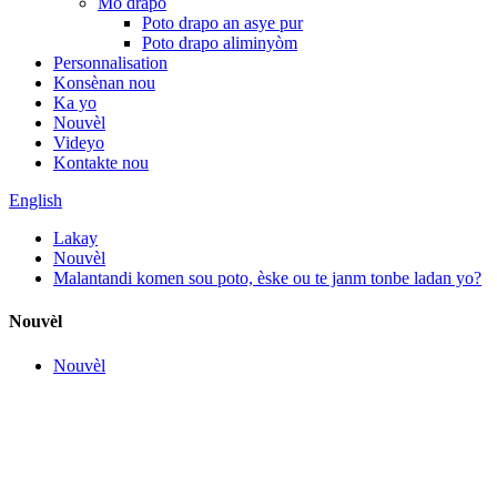
Mò drapo
Poto drapo an asye pur
Poto drapo aliminyòm
Personnalisation
Konsènan nou
Ka yo
Nouvèl
Videyo
Kontakte nou
English
Lakay
Nouvèl
Malantandi komen sou poto, èske ou te janm tonbe ladan yo?
Nouvèl
Nouvèl