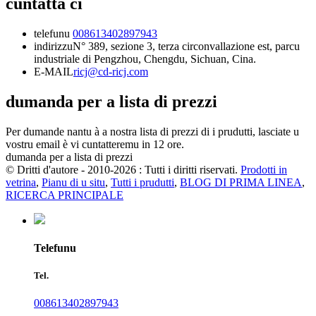
cuntatta ci
telefunu
008613402897943
indirizzu
N° 389, sezione 3, terza circonvallazione est, parcu
industriale di Pengzhou, Chengdu, Sichuan, Cina.
E-MAIL
ricj@cd-ricj.com
dumanda per a lista di prezzi
Per dumande nantu à a nostra lista di prezzi di i prudutti, lasciate u
vostru email è vi cuntatteremu in 12 ore.
dumanda per a lista di prezzi
© Dritti d'autore - 2010-2026 : Tutti i diritti riservati.
Prodotti in
vetrina
,
Pianu di u situ
,
Tutti i prudutti
,
BLOG DI PRIMA LINEA
,
RICERCA PRINCIPALE
Telefunu
Tel.
008613402897943