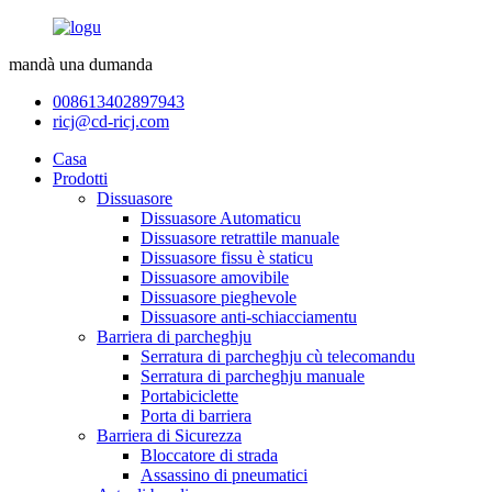
mandà una dumanda
008613402897943
ricj@cd-ricj.com
Casa
Prodotti
Dissuasore
Dissuasore Automaticu
Dissuasore retrattile manuale
Dissuasore fissu è staticu
Dissuasore amovibile
Dissuasore pieghevole
Dissuasore anti-schiacciamentu
Barriera di parcheghju
Serratura di parcheghju cù telecomandu
Serratura di parcheghju manuale
Portabiciclette
Porta di barriera
Barriera di Sicurezza
Bloccatore di strada
Assassino di pneumatici