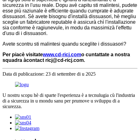
sicurezza in l'usu reale. Dopu avè capitu sti malintesi, pudete
esse più raziunale è efficiente quandu cumprate è aduprate
dissuasori. Sè avete bisognu d'installà dissuasori, hè megliu
sceglie un fabricatore reputable è assicurà chì l'installazione
sia conforme è ragiunevule, in modu da massimizà l'effettu
d'usu di i dissuasori.
Avete scontru sti malintesi quandu sceglite i dissuasori?
Per piacè visitate
www.cd-ricj.com
o cuntattate a nostra
squadra à
contact ricj@cd-ricj.com
.
Data di publicazione: 23 di settembre di u 2025
U nostru scopu hè di sparte l'esperienza è a tecnulugia cù l'industria
di a sicurezza in u mondu sanu per prumove u sviluppu di a
sicurezza.