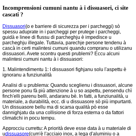
Incomprensioni cumuni nantu à i dissuasori, ci site
cascati ?
Dissuasori
(o e barriere di sicurezza per i parcheggi) sò
spessu aduprate in i parcheggi per prutege i parcheggi,
guidà e linee di flussu di parcheghju è impedisce u
parcheghju illegale. Tuttavia, parechje persone tendenu à
cascà in certi malintesi cumuni quandu compranu o utilizanu
dissuasori. Avete scontru questi prublemi? Eccu alcuni
malintesi cumuni nantu à i dissuasori:
1. Malintendimentu 1: I dissuasori fighjanu solu l'aspettu è
ignoranu a funziunalità
Analisi di u prublema: Quandu sceglienu i dissuasori, alcune
persone ponu fà più attenzione à u so aspettu, pensendu chì
finch'elli parenu belli, andaranu bè. In fatti, a funziunalità, u
materiale, a durabilità, ecc. di u dissuasore sò più impurtanti.
Un dissuasore bellu ma di scarsa qualità pò esse
dannighjatu da una collisione di forza esterna o da fattori
climatichi in pocu tempu.
Approcciu currettu: A priorità deve esse data à u materiale di
u
dissuasore
(cum'è l'acciaio inox, a lega d'aluminiu o a