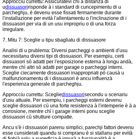
Approcciu currettu: Assicuratevi chì a distanza di
u
dissuasori
risponde à i standard di cuncepimentu di u
parcheghju, è devenu esse fissati fermamente durante
l'installazione per evità l'allentamentu o l'inclinazione di i
dissuasori per via di un usu impropriu o di una forza
irregulare.
7. Mitu 7: Sceglie u tipu sbagliatu di dissuasore
Analisi di u prublema: Diversi parcheggi o ambienti d'usu
necessitanu diversi tipi di dissuasori. Per esempiu, certi
dissuasori sò adatti per l'esposizione esterna à longu andà,
mentre chì altri sò adatti per garage o parcheggi interni.
Sceglie ciecamente dissuasori inappropriati pò causà u
malfunzionamentu di i dissuasori è ancu influenzà
l'esperienza generale di parcheghju.
Approcciu currettu: Sceglie
dissuasori
secondu u scenariu
d'usu attuale. Per esempiu, i parcheggi esterni devenu
sceglie dissuasori cù una forte resistenza à l'intemperie è à a
corrosione, mentre chì i garage interni ponu sceglie
dissuasori cù strutture compatte.
Ancu s'è i dissuasori parenu simplici, parechji fattori devenu
esse cunsiderati quandu si compranu è si stallanu per evità
di fighjà solu a superficia è ignurà a funziunalità è a