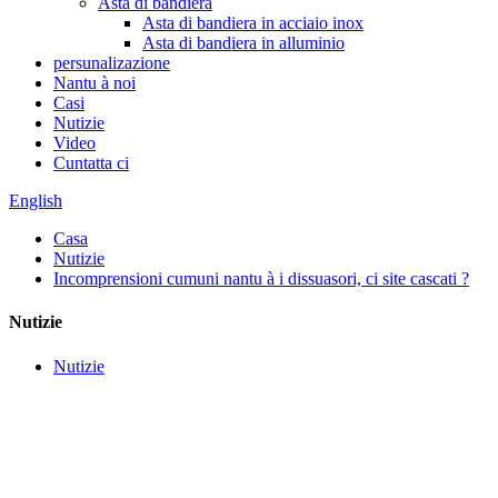
Asta di bandiera
Asta di bandiera in acciaio inox
Asta di bandiera in alluminio
persunalizazione
Nantu à noi
Casi
Nutizie
Video
Cuntatta ci
English
Casa
Nutizie
Incomprensioni cumuni nantu à i dissuasori, ci site cascati ?
Nutizie
Nutizie