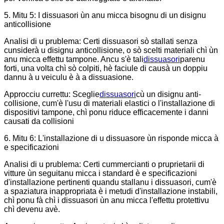
5. Mitu 5: I dissuasori ùn anu micca bisognu di un disignu
anticollisione
Analisi di u prublema: Certi dissuasori sò stallati senza
cunsiderà u disignu anticollisione, o sò scelti materiali chì ùn
anu micca effettu tampone. Ancu s'è tali
dissuasori
parenu
forti, una volta chì sò colpiti, hè faciule di causà un doppiu
dannu à u veiculu è à a dissuasione.
Approcciu currettu: Sceglie
dissuasori
cù un disignu anti-
collisione, cum'è l'usu di materiali elastici o l'installazione di
dispositivi tampone, chì ponu riduce efficacemente i danni
causati da collisioni
6. Mitu 6: L'installazione di u dissuasore ùn risponde micca à
e specificazioni
Analisi di u prublema: Certi cummercianti o pruprietarii di
vitture ùn seguitanu micca i standard è e specificazioni
d'installazione pertinenti quandu stallanu i dissuasori, cum'è
a spaziatura inappropriata è i metudi d'installazione instabili,
chì ponu fà chì i dissuasori ùn anu micca l'effettu protettivu
chì devenu avè.