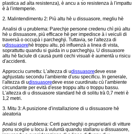
plastica ad alta resistenza), è ancu a so resistenza à l'impattu
è à l'intemperie.
2. Malintendimentu 2: Più altu hè u dissuasore, megliu hè
Analisi di u prublema: Parechje persone credenu chì più altu
hè u dissuasore, più efficace hè per impedisce à i veiculi di
traversà o occupà i parcheghji. Tuttavia, se l'altezza di
u
dissuasore
hè troppu altu, pò influenzà a linea di vista,
soprattuttu quandu si guida in u parcheghju. U dissuasore
altu hè faciule di causà punti cechi visuali è aumentà u risicu
d'accidenti.
Approcciu currettu: L'altezza di u
dissuasore
deve esse
aghjustatu secondu l'ambiente d'usu specificu. In generale,
l'altezza di u
dissuasore
deve esse cuurdinatu cù l'ambiente
circundante per evità d'esse troppu altu o troppu bassu.
L'altezza di u dissuasore standard hè di solitu trà 0,7 metri è
1,2 metri.
3. Mitu 3: A pusizione d'installazione di u dissuasore hè
aleatoria
Analisi di u prublema: Certi parcheghji o pruprietarii di vitture
ponu sceglie u locu à vuluntà quandu stallanu u dissuasore,