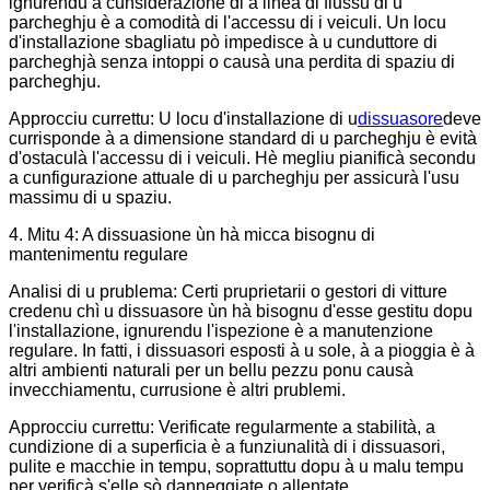
ignurendu a cunsiderazione di a linea di flussu di u
parcheghju è a comodità di l'accessu di i veiculi. Un locu
d'installazione sbagliatu pò impedisce à u cunduttore di
parcheghjà senza intoppi o causà una perdita di spaziu di
parcheghju.
Approcciu currettu: U locu d'installazione di u
dissuasore
deve
currisponde à a dimensione standard di u parcheghju è evità
d'ostaculà l'accessu di i veiculi. Hè megliu pianificà secondu
a cunfigurazione attuale di u parcheghju per assicurà l'usu
massimu di u spaziu.
4. Mitu 4: A dissuasione ùn hà micca bisognu di
mantenimentu regulare
Analisi di u prublema: Certi pruprietarii o gestori di vitture
credenu chì u dissuasore ùn hà bisognu d'esse gestitu dopu
l'installazione, ignurendu l'ispezione è a manutenzione
regulare. In fatti, i dissuasori esposti à u sole, à a pioggia è à
altri ambienti naturali per un bellu pezzu ponu causà
invecchiamentu, currusione è altri prublemi.
Approcciu currettu: Verificate regularmente a stabilità, a
cundizione di a superficia è a funziunalità di i dissuasori,
pulite e macchie in tempu, soprattuttu dopu à u malu tempu
per verificà s'elle sò danneggiate o allentate.