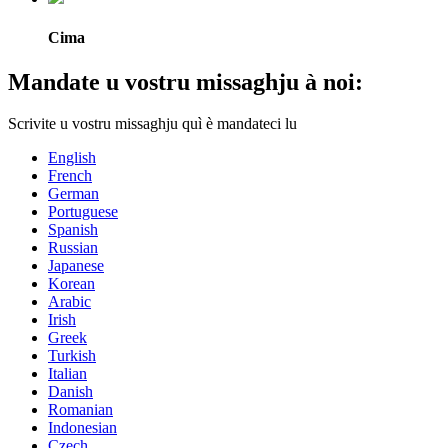
Cima
Mandate u vostru missaghju à noi:
Scrivite u vostru missaghju quì è mandateci lu
English
French
German
Portuguese
Spanish
Russian
Japanese
Korean
Arabic
Irish
Greek
Turkish
Italian
Danish
Romanian
Indonesian
Czech