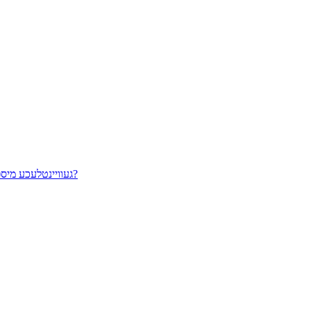
געוויינטלעכע מיספארשטענדענישן וועגן באָלאַרדס, זענט איר שוין אריינגעפאלן אין זיי?