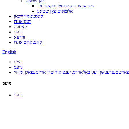
פאָן־שטאַנג
נישט-ראַסטיק שטאָל פאָן-שטאַנג
אַלומינום פאָן-שטאַנג
קאַסטאַמייזיישאַן
וועגן אונדז
קאַסעס
נייעס
ווידעא
קאָנטאַקט אונדז
English
היים
נייעס
נייעס
נייעס