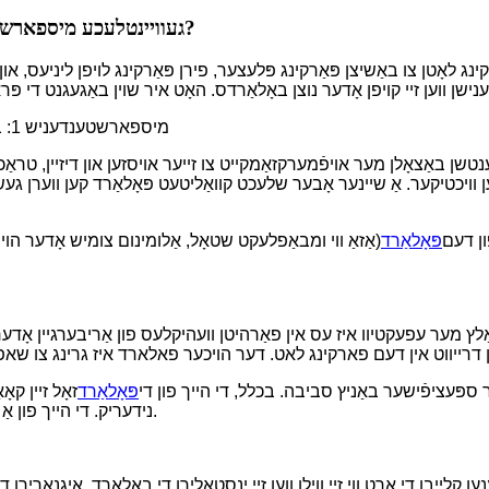
געוויינטלעכע מיספארשטענדענישן וועגן באָלאַרדס, זענט איר שוין אריינגעפאלן אין זיי?
ינג לאָטן צו באַשיצן פּאַרקינג פּלעצער, פירן פּאַרקינג לויפן ליניעס, או
1. מיספארשטענדעניש 1: באָלאַרדס קוקן נאָר אויף די אויסזען און איגנאָרירן פאַנגקשאַנאַליטי
שן באַצאָלן מער אויפֿמערקזאַמקייט צו זייער אויסזען און דיזיין, טראַכטנדי
ענען וויכטיקער. אַ שיינער אָבער שלעכט קוואַליטעט פּאָלאַרד קען ווערן 
ון דעם
פּאָלאַרד
(אַזאַ ווי ומבאַפלעקט שטאָל, אַלומינום צומיש אָדער הויך
אַלץ מער עפעקטיוו איז עס אין פאַרהיטן וועהיקלעס פון אַריבערגיין אָדער
ר ספּעציפֿישער באַניץ סביבה. בכלל, די הייך פון די
פּאָלאַרד
זאָל זיין קא
נידעריק. די הייך פון אַ נאָרמאַלן פּאָלאַרד איז געוויינטלעך צווישן 0.7 מעטער און 1.2 מעטער.
ייַבן די אָרט ווי זיי ווילן ווען זיי ינסטאַלירן די באָלאַרד, איגנאָרירן די