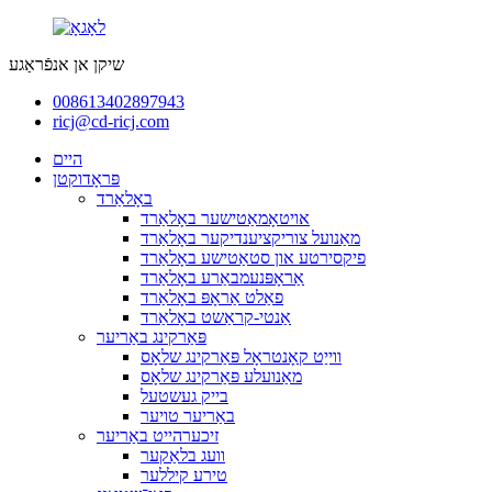
שיקן אן אנפֿראַגע
008613402897943
ricj@cd-ricj.com
היים
פּראָדוקטן
באָלאַרד
אויטאָמאַטישער באָלאַרד
מאַנועל צוריקציענדיקער באָלאַרד
פיקסירטע און סטאַטישע באָלאַרד
אַראָפּנעמבאַרע באָלאַרד
פאַלט אַראָפּ באָלאַרד
אַנטי-קראַשט באָלאַרד
פּאַרקינג באַריער
ווייַט קאָנטראָל פּאַרקינג שלאָס
מאַנועלע פּאַרקינג שלאָס
בייק געשטעל
באַריער טויער
זיכערהייט באַריער
וועג בלאַקער
טירע קיללער