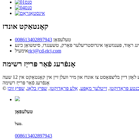
קאָנטאַקט אונדז
טעלעפאָן
008613402897943
ricj@cd-ricj.com
אימעיל
אָנפֿרעג פֿאַר פּרייַז רשימה
אָנפֿרעג פֿאַר פּרייַז רשימה
נטע פּראָדוקטן
,
זייטלעך מאַפּע
,
אַלע פּראָדוקטן
,
שפּיץ בלאָג
,
שפּיץ זוכן
טעלעפאָן
טעל.
008613402897943