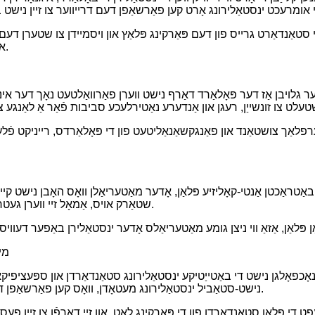
 סטאַנדאַרט גרייס פון דעם פּאַרקינג פּלאַץ און ויסמיידן צו שטערן דע
אויסלייג פון דעם פּאַרקינג פּלאַץ צו ענשור די מאַקסימום נוצן פון פּלאַץ.
ר גלויבן אַז דער פּאָלאַרד דאַרף נישט ווערן פאַרוואַלטעט נאָך דער אינ
אַך צושטאַנד און פאַנגקשאַנאַליטעט פון די פּאָלאַרדס, רייניקט פֿלעקן
טראַכטן אַנטי-קאָליזיע פּלאַן, אָדער מאַטעריאַלן וואָס האָבן נישט קיין 
שטאַרק אויס, אַמאָל זיי ווערן געטראָפן, איז עס גרינג צו שאַטן דעם פאָרמיטל און דעם פּאָלאַרד טאָפּלט.
ן פּלאַן, אַזאַ ווי ניצן גומע מאַטעריאַלס אָדער ינסטאַלירן באַפער דעווי
6. מיטאָס 6: באָלא
אָלגן נישט די באַטייַטיקע ינסטאַלירונג סטאַנדאַרדן און ספּעציפיקאַציעס
נישט-סטאַביל ינסטאַלירונג מעטאָדן, וואָס קען פאַרשאַפן די באָלאַרדס צו נישט האָבן די פּראַטעקטיוו ווירקונג וואָס זיי זאָלן האָבן.
 די פּלאַן סטאַנדאַרדן פון די פּאַרקינג לאָט, און זיי דאַרפֿן צו זיין 