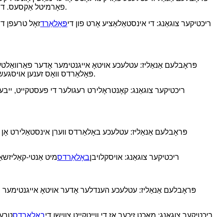
פאָרמיטל אַקסעס. די אומרעכט ינסטאַלירונג אָרט קען פאַרשאַפן דעם דרייווער צו זיין נישט ביכולת צו פּאַרקירן גלאַט אָדער פאַרשאַפן אַ וויסט פון פּאַרקינג פּלאַץ.
ריכטיקער צוגאַנג: די אינסטאַלאַציע אָרט פון די
פּאָלאַרד
זאָל טרעפן די
פּראָבלעם אַנאַליז: עטלעכע אויטאָ אייגנטימער אָדער פאַרוואַלטע
פּאָלאַרדס וואָס זענען אויסגעשטעלט צו זונשייַן, רעגן און אַנדערע נאַטירלעכע סביבות פֿאַר אַ לאַנגע צייט קענען פאַרשאַפן אַלט ווערן, קעראָוזשאַן און אַנדערע פּראָבלעמען.
ריכטיקער צוגאַנג: קאָנטראָלירט רעגולער די פעסטקייט, ייבערפל
פּראָבלעם אַנאַליז: עטלעכע באָלאַרדס ווערן אינסטאַלירט אָן באַ
ריכטיקער צוגאַנג: אויסקלויבן
באָלאַרדס
מיט אַנטי-קאַליזשאַ
פּראָבלעם אַנאַליז: עטלעכע הענדלער אָדער אויטאָ אייגנטימער נאָכפ
ריכטיקער צוגאַנג: מאַכט זיכער אַז די ווייַטקייט צווישן די
באָלאַרדס
טרעפט