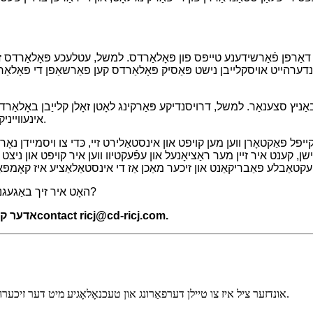
ת דאַרפן פֿאַרשידענע טייפּס פון פּאָלאַרדס. למשל, עטלעכע פּאָלאַרדס
ינדערהייט אויסקלייבן נישט פּאַסיק פּאָלאַרדס קען פאַרשאַפן די פּאָלאַרד
אַניץ סצענאַר. למשל, דרויסנדיקע פּאַרקינג לאָטן זאָלן קלייַבן באָ
אינעווייניקסטע גאַראַזשעס קענען קלייַבן באָלאַרדס מיט קאָמפּאַקט סטרוקטורן.
פל פאַקטאָרן ווען מען קויפט און אינסטאַלירט זיי, כּדי צו ויסמיידן נאָר
שן, קענט איר זיין מער ראַציאָנעל און עפֿעקטיוו ווען איר קויפט און ניצ
האָט איר זיך באַגעגנט מיט די מיספאַרשטענדענישן ווען איר האָט אויסגעקליבן באָלאַרדס?
.
contact ricj@cd-ricj.com
אדער קאָ
אונדזער ציל איז צו טיילן דערפאַרונג און טעכנאָלאָגיע מיט דער זיכערהייט אינדוסטריע אַרום דער וועלט צו העכערן די אַנטוויקלונג פון זיכערהייט.