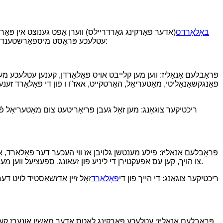
באָלאַרדס
(אדער פּאַרקינג גאַרדריילס) ווערן אָפט גענוצט אין פּאַרק
עטלעכע פּראָסט מיספאַרשטענדענישן ווען זיי קויפן אָדער נוצן באָלאַרדס. האָט איר שוין באַגעגנט די פּראָבלעמען? דאָ זענען עטלעכע פּראָסט באָלאַרד מיספאַרשטענדענישן:
פּראָבלעם אַנאַליז: ווען מען קלייבט אויס פּאָלאַרדן, קענען עטלעכע מענט
פאַנגקשאַנאַליטי, מאַטעריאַל, האַרטקייט, אאז"ו ו פון די פּאָלאַרד ז
ריכטיקער צוגאַנג: מען זאָל געבן פּריאָריטעט צום מאַטעריאַל פֿ
פּראָבלעם אַנאַליז: פילע מענטשן גלויבן אַז ווי העכער דער פּאָלאַרד, 
צו הויך, קען עס אפעקטירן די ליניע פון ​​זעאונג, ספעציעל ווען מען דרייווט אין דעם פארקינג לאט. דער הויכער פאלארד איז גרינג צו שאפן וויזועלע בלינדע פלעקן און פארגרעסערן דעם ריזיקע פון ​​עקסידענטן.
ריכטיקער צוגאַנג: די הייך פון די
פּאָלאַרד
זאָל זיין אַדזשאַסטיד לויט דע
פּראָבלעם אַנאַליז: עטלעכע פּאַרקינג לאָטס אָדער מאַשין אָונערז קענען קל