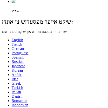
שפּיץ
שיקט אייער מעסעדזש צו אונדז:
שרייב דיין מעסעדזש דא און שיקט עס צו אונז
English
French
German
Portuguese
Spanish
Russian
Japanese
Korean
Arabic
Irish
Greek
Turkish
Italian
Danish
Romanian
Indonesian