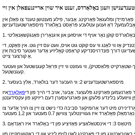
ן פאַרמייַדן ומלעגאַל פּאַרקינג. אָבער, פילע מענטשן טענד צו פאַלן אין
ק אַז ווי לאַנג ווי עס קוקט גוט אויס, וועט עס זיין גוט. אין פאַקט, די
געשעדיגט דורך פונדרויסנדיקע קראַפט קאָליזיע אָדער וועטער סיבות אין
אַ קורצער צייט.
-שטאַרקייט פּלאַסטיק), ווי געזונט ווי זיין פּראַל קעגנשטעל און וועטער
קעגנשטעל.
2. מיספארשטענדעניש 2: ווי העכער דער בולאַרד, אַלץ בעסער
 פאַרנעמען פּאַרקינג פּלעצער. אָבער, אויב די הייך פון די
פּאָלאַרד
איז
ָאָרדינירט מיט דער אַרומיקער סביבה כּדי נישט צו זיין צו הויך אָדער צו
3. מיטאָס 3: די אינסטאַלאַציע פּאָזיציע פון ​​די באָלאַרד איז ראַנדאָם
 באַטראַכטונג פון די פּאַרקינג לאָט לויפן ליניע און די באַקוועםקייַט פון