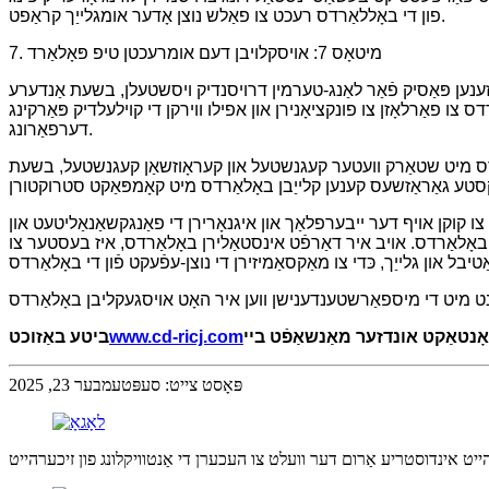
פון די באָללאַרדס רעכט צו פאַלש נוצן אָדער אומגלייַך קראַפט.
7. מיטאָס 7: אויסקלויבן דעם אומרעכטן טיפ פּאָלאַרד
 זענען פּאַסיק פֿאַר לאַנג-טערמין דרויסנדיק ויסשטעלן, בשעת אַנדערע
ס צו פאַרלאָזן צו פונקציאָנירן און אפילו ווירקן די קוילעלדיק פּאַרקינג
דערפאַרונג.
לאַרדס מיט שטאַרק וועטער קעגנשטעל און קעראָוזשאַן קעגנשטעל, בשעת
 צו קוקן אויף דער ייבערפלאַך און איגנאָרירן די פאַנגקשאַנאַליטעט און
ט באָלאַרדס. אויב איר דאַרפֿט אינסטאַלירן באָלאַרדס, איז בעסטער צו
נטאַקט אונדזער מאַנשאַפֿט ביי
www.cd-ricj.com
ביטע באַזוכט
פּאָסט צייט: סעפּטעמבער 23, 2025