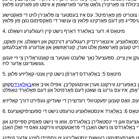
ם צוטריט פון פאָרמיטל. עס איז בעסטער צו פּלאַנירן לויט די פאַקטישע
4. מיטאָס 4: דער באָלאַרד דאַרף נישט קיין רעגולערע וישאַלט
סטאַלאַציע, איגנאָרירנדיק רעגולערע דורכקוק און וישאַלט. אין פאַקט,
 אין צייט, ספּעציעל נאָך שלעכט וועטער צו קאָנטראָלירן צי זיי זענען
געשעדיגט אָדער לויז.
5. מיטאָס 5: באָלאַרדס דאַרפֿן נישט קיין אַנטי-קאָליזיע פּלאַן
באַפערינג ווירקונג ווערן אויסגעקליבן. אפילו אויב אַזאַ
באָלאַרדס
קוקן
סעס, וואָס קענען יפעקטיוולי רעדוצירן די שעדיקן געפֿירט דורך קאַליזיאָ
ַרד אינסטאַלאַציע טרעפט נישט די ספּעציפֿיקאַציעס
 ווען זיי ינסטאַלירן באָלאַרדס, אַזאַ ווי נישט פּאַסיק ספּייסינג און
פעסט פאַרפעסטיקט בעשאַס ינסטאַלירונג צו ויסמיידן לוזינג אָדער קיפּינג