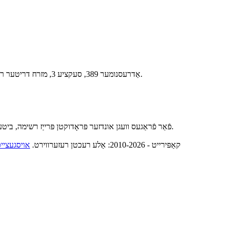
נומער 389, סעקציע 3, מזרח דריטער רינג ראָוד, פּענגזשאָו אינדוסטריעלער פּאַרק, טשענגדו, סיטשואַן כינע.
אַדרעס
פֿאַר פֿראַגעס וועגן אונדזער פּראָדוקטן פּרייַז רשימה, ביטע לאָזן דיין בליצפּאָסט צו אונדז און מיר וועלן זיין אין קאָנטאַקט אין 12 שעה.
© קאַפּירייט - 2010-2026: אַלע רעכטן רעזערווירט.
אויסגעצייכ