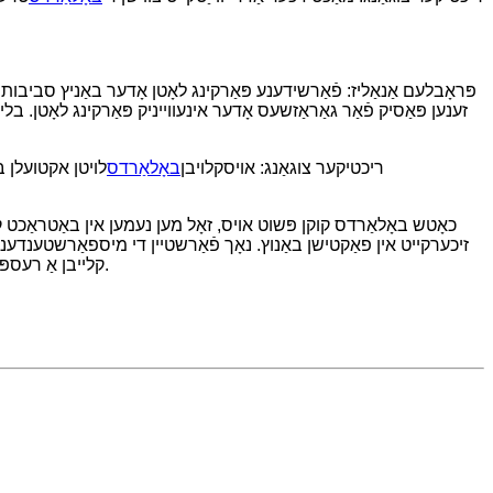
פּראָבלעם אַנאַליז: פֿאַרשידענע פּאַרקינג לאָטן אָדער באַניץ סביבו
זענען פּאַסיק פֿאַר גאַראַזשעס אָדער אינעווייניק פּאַרקינג לאָטן. בל
ריכטיקער צוגאַנג: אויסקלויבן
באָלאַרדס
לויטן אקטועלן ב
כאָטש באָלאַרדס קוקן פּשוט אויס, זאָל מען נעמען אין באַטראַכט קיי
זיכערקייט אין פאַקטישן באַנוץ. נאָך פֿאַרשטיין די מיספאַרשטענדעני
קלייבן אַ רעספּעקטאַבלע פאַבריקאַנט און זיכער מאַכן אַז די אינסטאַלאַציע איז קאָמפּאַטיבל און גלייַך, כּדי צו מאַקסאַמיזירן די נוצן-עפֿעקט פֿון די באָלאַרדס.