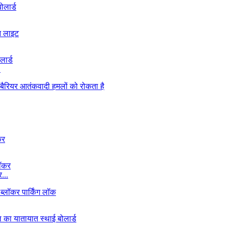
.
...
.