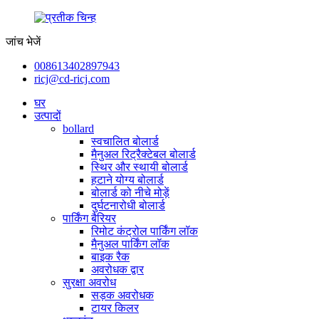
जांच भेजें
008613402897943
ricj@cd-ricj.com
घर
उत्पादों
bollard
स्वचालित बोलार्ड
मैनुअल रिट्रैक्टेबल बोलार्ड
स्थिर और स्थायी बोलार्ड
हटाने योग्य बोलार्ड
बोलार्ड को नीचे मोड़ें
दुर्घटनारोधी बोलार्ड
पार्किंग बैरियर
रिमोट कंट्रोल पार्किंग लॉक
मैनुअल पार्किंग लॉक
बाइक रैक
अवरोधक द्वार
सुरक्षा अवरोध
सड़क अवरोधक
टायर किलर