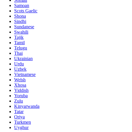
Somali
Samoan
Scots Gaelic
Shona
Sindhi
Sundanese
Swahili
Tajik
Tamil
Telugu
Thai
Ukrainian
Urdu
Uzbek
Vietnamese
Welsh
Xhosa
Yiddish
Yoruba
Zulu
Kinyarwanda
Tatar
Oriya
Turkmen
Uyghur