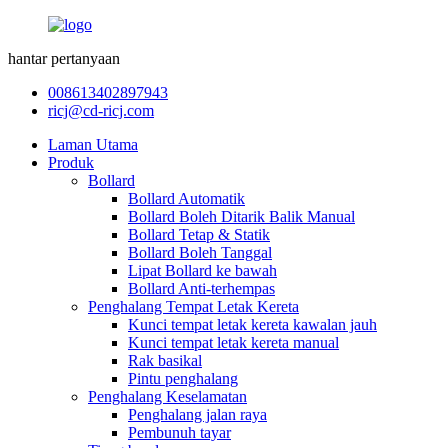
hantar pertanyaan
008613402897943
ricj@cd-ricj.com
Laman Utama
Produk
Bollard
Bollard Automatik
Bollard Boleh Ditarik Balik Manual
Bollard Tetap & Statik
Bollard Boleh Tanggal
Lipat Bollard ke bawah
Bollard Anti-terhempas
Penghalang Tempat Letak Kereta
Kunci tempat letak kereta kawalan jauh
Kunci tempat letak kereta manual
Rak basikal
Pintu penghalang
Penghalang Keselamatan
Penghalang jalan raya
Pembunuh tayar