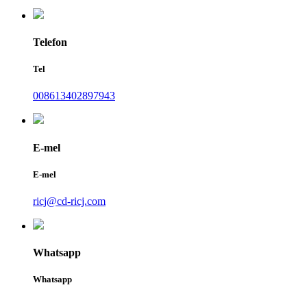
Telefon
Tel
008613402897943
E-mel
E-mel
ricj@cd-ricj.com
Whatsapp
Whatsapp