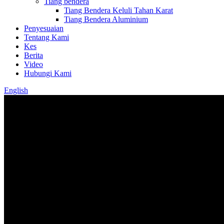
Tiang bendera
Tiang Bendera Keluli Tahan Karat
Tiang Bendera Aluminium
Penyesuaian
Tentang Kami
Kes
Berita
Video
Hubungi Kami
English