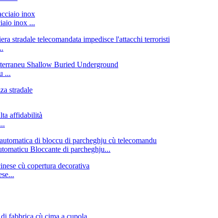
aio inox ...
..
 ...
..
utomaticu Bloccante di parcheghju...
se...