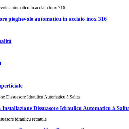
ore pieghevole automaticu in acciaio inox 316
ualità
J
perficiale
 Installazione Dissuasore Idraulicu Automaticu à Salit