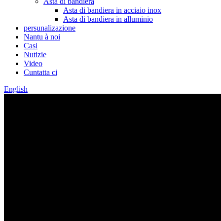
Asta di bandiera
Asta di bandiera in acciaio inox
Asta di bandiera in alluminio
persunalizazione
Nantu à noi
Casi
Nutizie
Video
Cuntatta ci
English