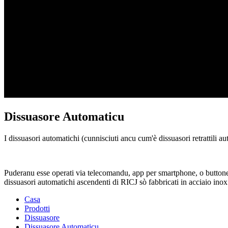
Dissuasore Automaticu
I dissuasori automatichi (cunnisciuti ancu cum'è dissuasori retrattili aut
Puderanu esse operati via telecomandu, app per smartphone, o buttone, 
dissuasori automatichi ascendenti di RICJ sò fabbricati in acciaio inox 
Casa
Prodotti
Dissuasore
Dissuasore Automaticu