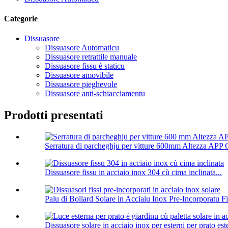
Categorie
Dissuasore
Dissuasore Automaticu
Dissuasore retrattile manuale
Dissuasore fissu è staticu
Dissuasore amovibile
Dissuasore pieghevole
Dissuasore anti-schiacciamentu
Prodotti presentati
Serratura di parcheghju per vitture 600mm Altezza APP C
Dissuasore fissu in acciaio inox 304 cù cima inclinata...
Palu di Bollard Solare in Acciaiu Inox Pre-Incorporatu Fi
Dissuasore solare in acciaio inox per esterni per prato este