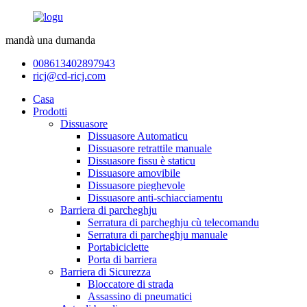
mandà una dumanda
008613402897943
ricj@cd-ricj.com
Casa
Prodotti
Dissuasore
Dissuasore Automaticu
Dissuasore retrattile manuale
Dissuasore fissu è staticu
Dissuasore amovibile
Dissuasore pieghevole
Dissuasore anti-schiacciamentu
Barriera di parcheghju
Serratura di parcheghju cù telecomandu
Serratura di parcheghju manuale
Portabiciclette
Porta di barriera
Barriera di Sicurezza
Bloccatore di strada
Assassino di pneumatici