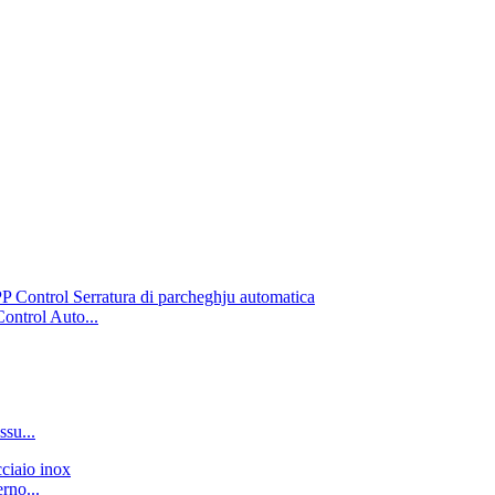
ontrol Auto...
ssu...
rno...