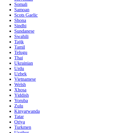
Somali
Samoan
Scots Gaelic
Shona
Sindhi
Sundanese
Swahili
Tajik
Tamil
Telugu
Thai
Ukrainian
Urdu
Uzbek
Vietnamese
Welsh
Xhosa
Yiddish
Yoruba
Zulu
Kinyarwanda
Tatar
Oriya
Turkmen
Uyghur