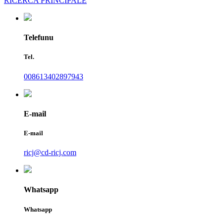
RICERCA PRINCIPALE
Telefunu
Tel.
008613402897943
E-mail
E-mail
ricj@cd-ricj.com
Whatsapp
Whatsapp