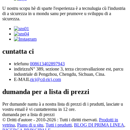
U nostru scopu hè di sparte l'esperienza è a tecnulugia cù l'industria
di a sicurezza in u mondu sanu per prumove u sviluppu di a
sicurezza.
cuntatta ci
telefunu
008613402897943
indirizzu
N° 389, sezione 3, terza circonvallazione est, parcu
industriale di Pengzhou, Chengdu, Sichuan, Cina.
E-MAIL
ricj@cd-ricj.com
dumanda per a lista di prezzi
Per dumande nantu à a nostra lista di prezzi di i prudutti, lasciate u
vostru email è vi cuntatteremu in 12 ore.
dumanda per a lista di prezzi
© Dritti d'autore - 2010-2026 : Tutti i diritti riservati.
Prodotti in
vetrina
,
Pianu di u situ
,
Tutti i prudutti
,
BLOG DI PRIMA LINEA
,