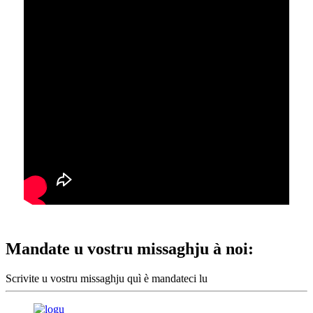
Mandate u vostru missaghju à noi:
Scrivite u vostru missaghju quì è mandateci lu