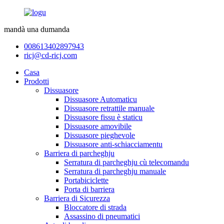
mandà una dumanda
008613402897943
ricj@cd-ricj.com
Casa
Prodotti
Dissuasore
Dissuasore Automaticu
Dissuasore retrattile manuale
Dissuasore fissu è staticu
Dissuasore amovibile
Dissuasore pieghevole
Dissuasore anti-schiacciamentu
Barriera di parcheghju
Serratura di parcheghju cù telecomandu
Serratura di parcheghju manuale
Portabiciclette
Porta di barriera
Barriera di Sicurezza
Bloccatore di strada
Assassino di pneumatici