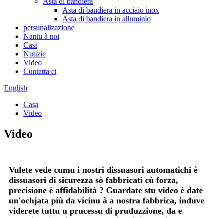
Asta di bandiera
Asta di bandiera in acciaio inox
Asta di bandiera in alluminio
persunalizazione
Nantu à noi
Casi
Nutizie
Video
Cuntatta ci
English
Casa
Video
Video
Vulete vede cumu i nostri dissuasori automatichi è
dissuasori di sicurezza sò fabbricati cù forza,
precisione è affidabilità ? Guardate stu video è date
un'ochjata più da vicinu à a nostra fabbrica, induve
viderete tuttu u prucessu di pruduzzione, da e