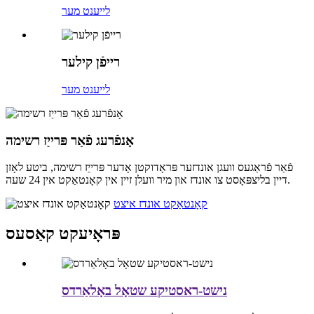
לייענט מער
רייפֿן קילער
לייענט מער
אָנפֿרעג פֿאַר פּרייַז רשימה
פֿאַר פֿראַגעס וועגן אונדזער פּראָדוקטן אָדער פּרייַז רשימה, ביטע לאָזן
דיין בליצפּאָסט צו אונדז און מיר וועלן זיין אין קאָנטאַקט אין 24 שעה.
קאָנטאַקט אונדז איצט
פּראָיעקט קאַסעס
נישט-ראסטיקע שטאָל באָלאַרדס