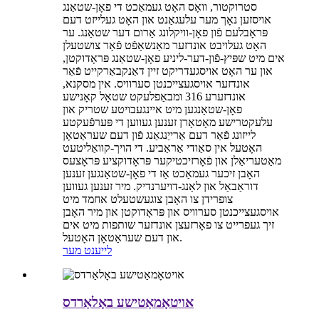
סטרוקטור, וואָס האָט געמאַכט די פאָן-שטאַנג
אויסזען נאָך מער עלעגאַנט און האָט געלייזט דעם
פּראָבלעם פֿון פאָן-וויקלונג אַרום דער שטאַנג. ער
האָט געלויבט אונדזער מאַנשאַפֿט פֿאַר צושטעלן
אים מיט שפּיץ-פֿון-דער-ליניע פאָן-שטאַנג פּראָדוקטן,
און ער האָט אויסגעדריקט זיין דאַנקבאַרקייט פֿאַר
אונדזער אויסגעצייכנטן סערוויס. אין מסקנא,
אונדזערע 316 ומבאַפלעקט שטאָל קאָנישע
פאָן-שטאַנגען מיט איינגעבויטע שטריק און
עלעקטרישע מאָטאָרן זענען געווען די פּערפֿעקטע
לייזונג פֿאַר דעם אַרייַנגאַנג פֿון דעם שעראַטאָן
האָטעל אין סאַודי אַראַביע. די הויך-קוואַליטעט
מאַטעריאַלן און פֿאָרזיכטיקער פּראָדוקציע פּראָצעס
האָבן זיכער געמאַכט אַז די פאָן-שטאַנגען זענען
דוראַבאַל און לאַנג-דויערנדיק. מיר זענען געווען
צופרידן צו האָבן צוגעשטעלט אחמד מיט
אויסגעצייכנטן סערוויס און פּראָדוקטן און מיר האָבן
זיך געפרייט צו פאָרזעצן אונדזער שותפות מיט אים
און דעם שעראַטאָן האָטעל.
לייענט מער
אויטאָמאַטישע באָלאַרדס