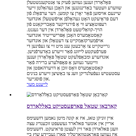
פּאָלאַרדן זענען געווען פֿעיִק צו אַנטקעגנשטעלן
שווערע וועטער באַדינגונגען און האָבן געהאַלטן זייער
שיינעם אויסזען פֿאַר יאָרן צו קומען. דער ערפאָלג פֿון
דעם פּראָיעקט האָט געהאָלפֿן אויפֿשטעלן אונדזער
רעפּוטאַציע ווי אַ פֿירנדיקער פאַבריקאַנט פֿון
הויך-קוואַליטעט פּאָלאַרדן אין דער געגנט.
קאַסטאָמערס האָבן אַפּרישיייטיד אונדזער
אויפֿמערקזאַמקייט צו דעטאַלן און אונדזער
גרייטקייט צו אַרבעטן ענג מיט זיי צו געפֿינען די
פּערפֿעקטע לייזונג פֿאַר זייערע באַדערפֿנישן.
אונדזערע ומבאַפלעקט שטאָל פּאָלאַרדן זענען
ווייטער געווען אַ פּאָפּולערע ברירה פֿאַר
קאַסטאָמערס וואָס זוכן אַ דויערהאפטן און
עסטעטיש געפֿעלנדיקן וועג צו באַשיצן זייערע בנינים
און פֿוסגייער.
לייענט מער
קאַרבאָן שטאָל פאַרפעסטיקט באָללאַרדס
איין זוניקן טאג, איז א קונה מיטן נאמען דזשעימס
אריין אין אונזער פאלארד געשעפט זוכענדיג עצה
וועגן פאלארדן פאר זיין לעצטן פראיעקט. דזשעימס
איז געווען פאראנטווארטליך פארן געביידע שוץ ביי