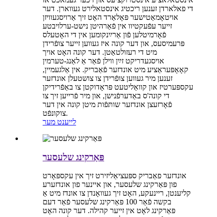
די פאלארדן זענען ריכטיג אינסטאלירט געווארן. דער
אויטאָמאַטישער פּאָלאַרד האָט זיך אַרויסגעוויזן
זייער עפֿעקטיוו אין פֿאַרהיטן נישט-ערלויבטע
פֿאָרמיטלען פֿון אַרײַנקומען אין די האָטעלס
פּרעמיסעס, און דער קונה איז געווען זייער צופֿרידן
מיט די רעזולטאַטן. דער קונה האָט אויך
אויסגעדריקט זײַן ווילן פֿאַר אַ לאַנג-טערמין
קאָאָפּעראַציע מיט אונדזער פֿאַבריק. אין אַלגעמיין,
זענען מיר געווען צופֿרידן צו צושטעלן אונדזער
עקספּערטיז און קוואַליטעט פּראָדוקטן צו באַפֿרידיקן
די קונה'ס באַדערפֿנישן, און מיר פֿרייען זיך צו
פֿאָרזעצן אונדזער שותּפֿות מיטן קונה אין דער
צוקונפֿט.
לייענט מער
פּאַרקינג שלעסער
אונדזער פאַבריק ספּעציאַליזירט זיך אין עקספּאָרט
פון פּאַרקינג שלעסער, און איינער פון אונדזערע
קליענטן, ריינעקע, האָט זיך געוואָנדן צו אונדז מיט אַ
בקשה פֿאַר 100 פּאַרקינג שלעסער פֿאַר דעם
פּאַרקינג לאָט אין זייער קהילה. דער קונה האָט