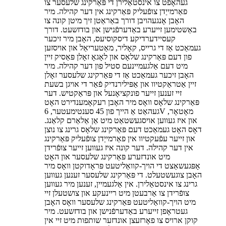
געהאָפֿט צו אינסטאַלירן די פּאַרקינג שלעסער צו
פאַרמייַדן צופֿעליק פּאַרקינג אין דער קהילה. מיר
האָבן אָנגעהויבן דורך באַראַטן זיך מיטן קונה צו
באַשטימען זייערע באַדערפֿנישן און בודזשעט. דורך
קעסיידערדיקע דיסקוסיעס, האָבן מיר זיכער
געמאַכט אַז די גרייס, קאָליר, מאַטעריאַל און אויסזען
פון דעם פּאַרקינג שלאָס און לאָגאָ זאָלן פּאַסיק זיין
מיט דעם אַלגעמיינעם סטיל פון דער קהילה. מיר
האָבן זיכער געמאַכט אַז די פּאַרקינג שלעסער זאָלן
זיין אַטראַקטיוו און אַפּילירנדיק פֿאַר די אויגן בשעת
זיי זענען זייער פונקציאָנעל און פּראַקטיש. דער
פּאַרקינג שלאָס וואָס מיר האָבן רעקאָמענדירט האָט
געהאַט אַ הייך פון 45 סענטימעטער, 6V מאָטאָר,
און איז געווען אויסגעשטאַט מיט אַן אַלאַרם קלאַנג.
דאָס האָט געמאַכט דעם פּאַרקינג שלאָס גרינג צו נוצן
און זייער עפֿעקטיוו אין פאַרמייַדן צופֿעליק פּאַרקינג
אין דער קהילה. דער קונה איז געווען זייער צופֿרידן
מיט אונדזערע פּאַרקינג שלעסער און האָט
אָפּגעשאַצט די הויך-קוואַליטעט פּראָדוקטן וואָס מיר
האָבן צוגעשטעלט. די פּאַרקינג שלעסער זענען געווען
גרינג צו אינסטאַלירן. אין אַלגעמיין, זענען מיר געווען
צופֿרידן צו אַרבעטן מיט ריינעקע און צושטעלן זיי
מיט הויך-קוואַליטעט פּאַרקינג שלעסער וואָס האָבן
געטראָפן זייערע באַדערפֿנישן און בודזשעט. מיר
קוקן ארויס צו פאָרזעצן אונדזער שותפות מיט זיי אין