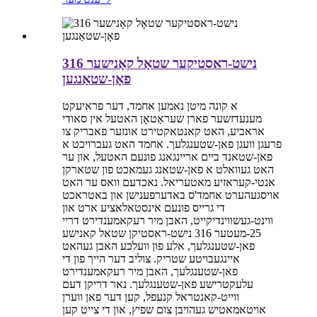
316 נישט-ראסטיקער שטאָל קאָנישער
פאָן-שטאַנגען
א קונה מיטן נאמען אחמד, דער פראיעקט
מענעדזשער פארן שעראַטאָן האטעל אין סאודי
אראביע, האט קאנטאקטירט אונזער פאבריק צו
פרעגן וועגן פאן-שטענגלעך. אחמד האט געברויכט א
פאן-שטאנד ביים אריינגאנג פונעם האטעל, און ער
האט געוואלט א פאן-שטאנג געמאכט פון שטארקן
אנטי-קעראזיע מאטעריאל. נאכדעם וואס ער האט
אויסגעהערט אחמד'ס באדערפענישן און באטראכט
די גרייס פונעם אינסטאלאציע ארט און
ווינט-געשווינדיקייט, האבן מיר רעקאמענדירט דריי
25-מעטער 316 נישט-ראסטיקן שטאל קאנישע
פאן-שטענגלעך, אלע פון ​​וועלכע האבן געהאט
איינגעבויטע שטריק. צוליב דער הייך פון די
פאן-שטענגלעך, האבן מיר רעקאמענדירט
עלעקטרישע פאן-שטענגלעך. נאר דריקן דעם
ווייט-קאנטראל קנעפל, קען דער פאן ווערן
אויטאמאטיש געהויבן צום שפיץ, און די צייט קען