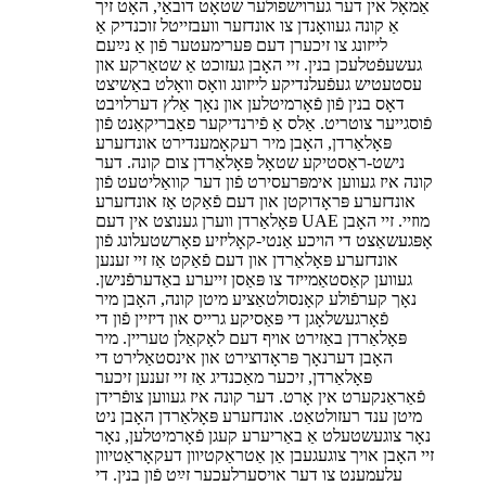
אַמאָל אין דער גערוישפולער שטאָט דובאַי, האָט זיך
אַ קונה געוואָנדן צו אונדזער וועבזייטל זוכנדיק אַ
לייזונג צו זיכערן דעם פּערימעטער פֿון אַ נײַעם
געשעפֿטלעכן בנין. זיי האָבן געזוכט אַ שטאַרקע און
עסטעטיש געפֿעלנדיקע לייזונג וואָס וואָלט באַשיצט
דאָס בנין פֿון פֿאָרמיטלען און נאָך אַלץ דערלויבט
פֿוסגייער צוטריט. אַלס אַ פֿירנדיקער פאַבריקאַנט פֿון
פּאָלאַרדן, האָבן מיר רעקאָמענדירט אונדזערע
נישט-ראַסטיקע שטאָל פּאָלאַרדן צום קונה. דער
קונה איז געווען אימפּרעסירט פֿון דער קוואַליטעט פֿון
אונדזערע פּראָדוקטן און דעם פֿאַקט אַז אונדזערע
פּאָלאַרדן ווערן גענוצט אין דעם UAE מוזיי. זיי האָבן
אָפּגעשאַצט די הויכע אַנטי-קאָליזיע פאָרשטעלונג פֿון
אונדזערע פּאָלאַרדן און דעם פֿאַקט אַז זיי זענען
געווען קאַסטאַמייזד צו פּאַסן זייערע באַדערפֿנישן.
נאָך קערפֿולע קאָנסולטאַציע מיטן קונה, האָבן מיר
פֿאָרגעשלאָגן די פּאַסיקע גרייס און דיזיין פֿון די
פּאָלאַרדן באַזירט אויף דעם לאָקאַלן טעריין. מיר
האָבן דערנאָך פּראָדוצירט און אינסטאַלירט די
פּאָלאַרדן, זיכער מאַכנדיג אַז זיי זענען זיכער
פֿאַראַנקערט אין אָרט. דער קונה איז געווען צופֿרידן
מיטן ענד רעזולטאַט. אונדזערע פּאָלאַרדן האָבן ניט
נאָר צוגעשטעלט אַ באַריערע קעגן פֿאָרמיטלען, נאָר
זיי האָבן אויך צוגעגעבן אַן אַטראַקטיוון דעקאָראַטיוון
עלעמענט צו דער אויסערלעכער זײַט פֿון בנין. די