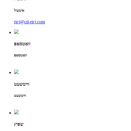
אימעיל
ricj@cd-ricj.com
וואַטסאַפּ
וואַטסאַפּ
וויטשעט
וויטשעט
שפּיץ