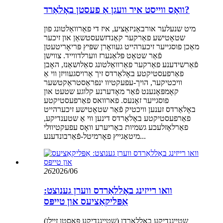
וואָס ווייסט איר וועגן אַ פעסטן באָלאַרד?
מיט שנעלער אורבאַניזאַציע, איז די פאַרוואַלטונג פון
שטאָטישע פאַרקער קאַנדזשעסטשאַן און זיכער
מאַכן פוסגייער זיכערהייט געוואָרן שפּיץ פּריאָריטעטן
פֿאַר שטאָט פּלאַנערז ווערלדווייד. צווישן
פֿאַרשידענע פאַרקער פאַרוואַלטונג סאַלושאַנז, האָבן
פאַרפעסטיקטע באָלאַרדס זיך אַרויסגעוויזן ווי אַ
וויכטיקער, הויך-עפעקטיוו ינפראַסטראַקטשער
קאָמפּאָנענט פֿאַר מאָדערנע קלוגע שטעט און
פוסגייער זאָנעס. פארוואס פאַרפעסטיקטע
באָלאַרדס זענען וויכטיק פֿאַר שטאָטישע זיכערהייט
פאַרפעסטיקטע באָלאַרדס דינען ווי אַ שטענדיקע,
פאַרלאָזלעכע גשמיות באַריערע וואָס עפעקטיוולי
מיטאַגייץ פאָרמיטל-פֿאַרבונדענע...
26
2026/06
וואו רייזינג באָללאַרדס ווערן גענוצט:
אַפּליקאַציעס און טייפּס
שטייגנדיקע באָללאַרדן (שטייגנדיקע פּאָסטן זיילן)