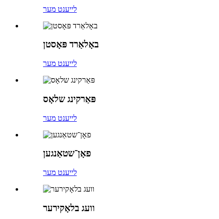
לייענט מער
באָלאַרד פּאָסטן
לייענט מער
פּאַרקינג שלאָס
לייענט מער
פאָן־שטאַנגען
לייענט מער
וועג בלאָקירער