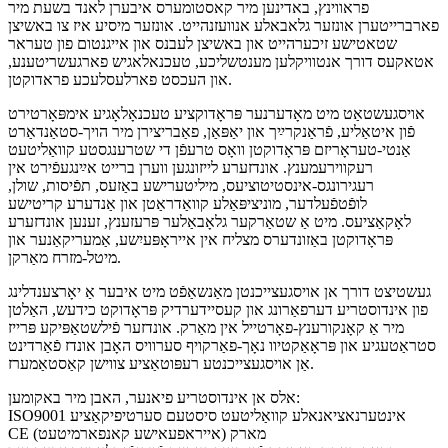
פראווינץ, באדינען מיר קאסטומערס איבערן לאנד בשעת מיר
פארברייטערן אונזער גלאבאלע אנוועזנהייט. אונזער מיסיע איז צו באשיצן
שטאטישע זיכערהייט און באשיצן לעבנס און אייגנטום פון טעראר
אטאקעס דורך אנטוויקלען מענטשליכע, טעכנאלאגיש פארגעשריטענע,
און העכסט פארלעסלעכע פראדוקטן.
אויסגעשטאַט מיט מאָדערנער פּראָדוקציע טעכנאָלאָגיע אימפּאָרטירט
פֿון איטאַליע, פֿראַנקרײַך און יאַפּאַן, פאַבריצירן מיר הויך-סטאַנדאַרט
אַנטי-טעראָריזם פּראָדוקטן וואָס טרעפֿן די שטרענגסטע קוואַליטעט
רעקווירעמענץ. אונדזערע לייזונגען ווערן ברייט אײַנגעפֿירט אין
רעגירונגס-אינסטיטוציעס, מיליטערישע באַזעס, תפֿיסות, שולן,
לופֿטפֿעלדער, מוניציפּאַלע קוואַדראַטן און אַנדערע קריטישע
לאָקאַציעס. מיט אַ שטאַרקער גלאָבאַלער פּרעזענץ, זענען אונדזערע
פּראָדוקטן באַזונדערס מצליח אין אייראָפּעיִשע, אַמעריקאַנער און
מיטל-מזרח מאַרקן.
געשטיצט דורך אן אויסגעצייכנטן מאַנשאַפֿט מיט איבער אַ יאָרצענדלינג
פון אינדוסטריע דערפאַרונג און קעסיידערדיק פּראָדוקט כידעש, האַלטן
מיר אַ קאָנקורענץ-פאָרטייל אין מאַרק. אונדזער פֿילשטאַפּיקע פּרייז
סטראַטעגיע און פּראָאַקטיוו נאָך-פאַרקויף סערוויס האָבן אונדז פֿאַרדינט
אַן אויסגעצייכנטע רעפּוטאַציע צווישן קאַסטאַמערז.
אלס אן אינדוסטריע פיאנער, האבן מיר באקומען:
ISO9001 אינטערנאציאנאלע קוואַליטעט סיסטעם סערטיפיקאַציע
CE מארק (אייראפעאישע קאנפארמיטעט)