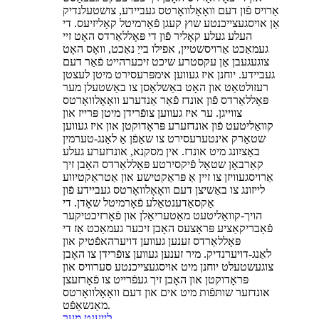
אַרויס פֿון דעם וואָאָלוואָרטס געביידע, צושטעלנדיק
אַן אויסגעצייכנטע שוץ קעגן פֿאָרמיטל קאָליזיעס. די
העלע געלע קאָליר פֿון די פּאָללאַרדס האָט זיי
געמאַכט אַרויסשטיין, אפילו בייַ נאַכט, וואָס האָט
צוגעגעבן אַן עקסטרע שיכט זיכערהייט פֿאַר דעם
געביידע. יוחנן איז געווען אימפּרעסירט מיטן לעצטן
רעזולטאַט און האָט באַשלאָסן צו באַשטעלן מער
פּאָללאַרדס פֿון אונדז פֿאַר אַנדערע וואָאָלוואָרטס
צווייגן. ער איז געווען צופֿרידן מיטן פּרייז און
קוואַליטעט פֿון אונדזערע פּראָדוקטן און איז געווען
שטאַרק אינטערעסירט צו שאַפֿן אַ לאַנג-טערמין
באַציִונג מיט אונדז. אין מסקנא, אונדזערע געלע
קאַרבאָן שטאָל פֿיקסירטע פּאָללאַרדס האָבן זיך
אַרויסגעוויזן צו זיין אַ פּראַקטישע און אַטראַקטיווע
לייזונג צו באַשיצן דעם וואָאָלוואָרטס געביידע פֿון
אַקסאַדענטאַלע פֿאָרמיטל שאָדן. די
הויך-קוואַליטעט מאַטעריאַלן און פֿאָרזיכטיקער
פֿאַבריקאַציע פּראָצעס האָבן זיכער געמאַכט אַז די
פּאָללאַרדס זענען געווען דויערהאפֿטיק און
לאַנג-דויערנדיק. מיר זענען געווען צופֿרידן צו האָבן
צוגעשטעלט יוחנן מיט אויסגעצייכנטע סערוויס און
פּראָדוקטן און האָבן זיך געפֿרייט צו פֿאָרזעצן
אונדזער שותּפֿות מיט אים און דעם וואָאָלוואָרטס
מאַנשאַפֿט.
לייענט מער