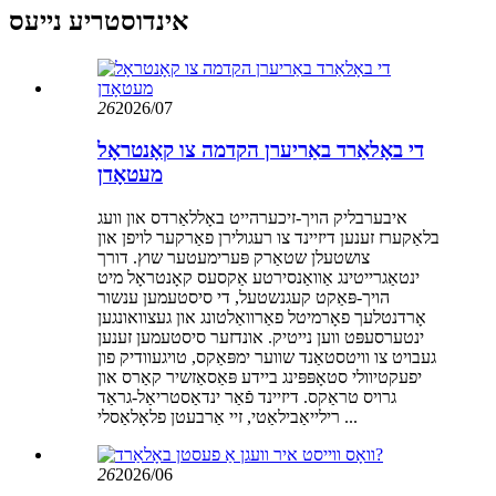
אינדוסטריע נייעס
26
2026/07
די באָלאַרד באַריערן הקדמה צו קאָנטראָל
מעטאָדן
איבערבליק הויך-זיכערהייט באָללאַרדס און וועג
בלאַקערז זענען דיזיינד צו רעגולירן פאַרקער לויפן און
צושטעלן שטאַרק פּערימעטער שוץ. דורך
ינטאַגרייטינג אַוואַנסירטע אַקסעס קאָנטראָל מיט
הויך-פּאַקט קעגנשטעל, די סיסטעמען ענשור
אָרדנטלעך פאָרמיטל פאַרוואַלטונג און געצוואונגען
ינטערסעפּט ווען נייטיק. אונדזער סיסטעמען זענען
געבויט צו וויטסטאַנד שווער ימפּאַקס, טויגעוודיק פון
יפעקטיוולי סטאָפּפּינג ביידע פּאַסאַזשיר קאַרס און
גרויס טראַקס. דיזיינד פֿאַר ינדאַסטריאַל-גראַד
רילייאַבילאַטי, זיי אַרבעטן פלאָלאַסלי ...
26
2026/06