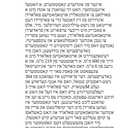
איינער פון אונדזערע קאסטומערס, א האטעל
אייגענטימער, האט זיך געוואנדן צו אונדז מיט א
פארלאנג צו אינסטאלירן אויטאמאטישע פאלארדן
אינדרויסן פון זיין האטעל כדי צו פארמיידן דעם
אריינגאנג פון נישט-ערלויבטע וועהיקלעך. מיר, אלס
א פאבריק מיט רייכער ערפארונג אין פראדוצירן
אויטאמאטישע פאלארדן, זענען מיר געווען צופרידן
צו געבן אונדזער קאנסולטאציע און עקספערטיז.
נאכדעם וואס מיר האבן דיסקוטירט די קאסטומער'ס
באדערפענישן און בודזשעט, האבן מיר
רעקאמענדירט אן אויטאמאטישן פאלארד מיט א
הייך פון 600 מ"מ, א דיאמעטער פון 219 מ"מ, און א
גרעב פון 6 מ"מ. דאס מאדעל איז זייער אוניווערסאל
צוגעפאסט און פאסיג פאר די קאסטומער'ס
באדערפענישן. דער פראדוקט איז געמאכט פון 304
נישט-ראסטיקן שטאל, וואס איז אנטי-קעראזיע און
שטארק. דער פאלארד האט אויך 3M געלע
רעפלעקטירנדע טייפ וואס איז העל און האט א
הויכע ווארענונג-עפעקט, מאכנדיג עס גרינג צו זען אין
שוואכע ליכט באדינגונגען. דער קאסטומער איז
געווען צופרידן מיט דער קוואליטעט און פרייז פון
אונדזער אויטאמאטישן פאלארד און האט באשלאסן
צו קויפן עטליכע פאר זיינע אנדערע קייט האטעלן.
מיר האבן צוגעשטעלט דעם קאסטומער מיט
אינסטאלאציע אינסטרוקציעס און זיכער געמאכט אז