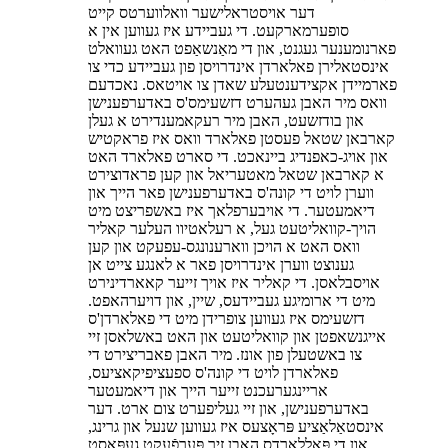
דער אויסטראלישער וואלווערטס קייט
סופערמארקעט. די געביידע איז געווען אין א
פארנומענער געגנט, און די מאַנשאַפט האט געוואלט
אינסטאלירן פאלארדן אינדרויסן פון געביידע כדי צו
פארמיידן אקצידענטעלע שאדן צו אויטאס. נאכדעם
וואס מיר האבן געהערט דזשעימס'ס באדערפענישן
און בודזשעט, האבן מיר רעקאמענדירט א געלן
קארבאן שטאל פעסטן פאלארד וואס איז פראקטיש
און אויג-כאפנדיג ביינאכט. די סארט פאלארד האט
א קארבאן שטאל מאטעריאל און קען פראדוצירט
ווערן לויט די קונה'ס באדערפענישן פאר הייך און
דיאמעטער. די אויבערפלאך איז באשפריצט ​​מיט
הויך-קוואליטעט געל, א רעלאטיוו העלער קאליר
וואס האט א הויכן ווארענונגס-עפעקט און קען
גענוצט ווערן אינדרויסן פאר א לאנגע צייט אן
אויסבלאסן. די קאליר איז אויך זייער קאארדינירט
מיט די ארומיגע געביידעס, שיין, און דויערהאפט.
דזשעימס איז געווען צופרידן מיט די פאלארדן'ס
אייגנשאפטן און קוואליטעט און האט באשלאסן זיי
צו באשטעלן פון אונז. מיר האבן פאבריצירט די
פאלארדן לויט די קונה'ס ספעציפיקאציעס,
אריינגערעכנט זייער הייך און דיאמעטער
באדערפענישן, און זיי געליפערט צום ארט. דער
אינסטאַלאַציע פּראָצעס איז געווען שנעל און גרינג,
און די פּאָללאַרדס האָבן זיך פּערפֿעקט געפּאַסט