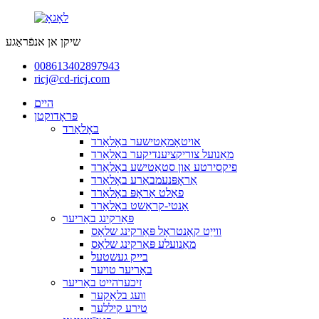
שיקן אן אנפֿראַגע
008613402897943
ricj@cd-ricj.com
היים
פּראָדוקטן
באָלאַרד
אויטאָמאַטישער באָלאַרד
מאַנועל צוריקציענדיקער באָלאַרד
פיקסירטע און סטאַטישע באָלאַרד
אַראָפּנעמבאַרע באָלאַרד
פאַלט אַראָפּ באָלאַרד
אַנטי-קראַשט באָלאַרד
פּאַרקינג באַריער
ווייַט קאָנטראָל פּאַרקינג שלאָס
מאַנועלע פּאַרקינג שלאָס
בייק געשטעל
באַריער טויער
זיכערהייט באַריער
וועג בלאַקער
טירע קיללער