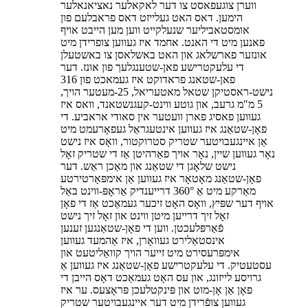
ווערן צוגעפאסט צו דער לאקאלער נאציאנאלער
הימען. דאס האט געלייזט דאס פראבלעם פון
אומסטאביליער שנעלקייט ווען מען הייבט אויף
פאנען מיט די האנט. אחמד איז געווען צופרידן מיט
אונזער פארשלאג און האט באשלאסן צו באשטעלן
די עלעקטרישע פאן-שטענגלעך פון אונז. דער
פאן-שטאנג פראדוקט איז געמאכט פון 316
נישט-ראסטיקן שטאל מאטעריאל, 25-מעטער הויך,
5 מ"מ גרעב, און גוטע ווינט-קעגנשטאנד, וואס איז
געווען פאסיג פארן וועטער אין סאודי אראביע. די
פאָן-שטאַנג איז געווען אינטעגראַל געפאָרעמט מיט
אַן איינגעבויטער שטריק סטרוקטור, וואָס איז נישט
נאָר געווען שיין, נאָר אויך פאַרהיטן אַז די שטריק זאָל
נישט שלאָגן די שטאַנג און מאַכן ראַש. דער
פאָן-שטאַנג מאָטאָר איז געווען אַן אימפּאָרטירטע
מאַרקע מיט אַ 360° דרייענדיק אַראָפּ-ווינט באַל
אויף דער שפּיץ, וואָס האָט זיכער געמאַכט אַז די פאָן
זאָל זיך דרייען מיטן ווינט און זאָל זיך נישט
פֿאַרפּלעכטן. ווען די פאָן-שטאַנגען זענען
אינסטאַלירט געוואָרן, איז אַהמעד געווען
אימפּרעסירט מיט זייער הויך קוואַליטעט און
עסטעטיק. די עלעקטרישע פאָן-שטאַנג איז געווען אַ
גרויסע לייזונג, און עס האָט געמאַכט דאָס הייבן די
פאָן אַן אָן-מוט און פּינקטלעכן פּראָצעס. ער איז
געווען צופֿרידן מיט דער איינגעבויטער שטריק