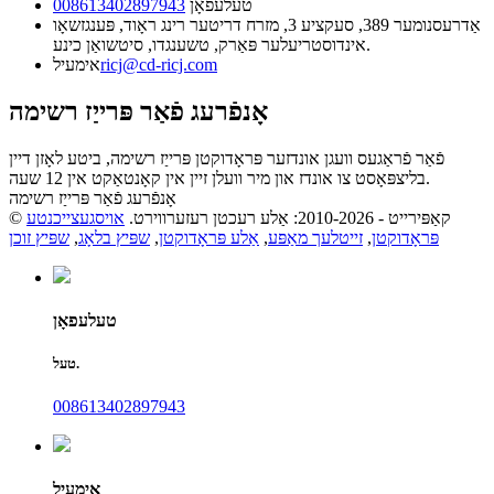
טעלעפאָן
008613402897943
אַדרעס
נומער 389, סעקציע 3, מזרח דריטער רינג ראָוד, פּענגזשאָו
אינדוסטריעלער פּאַרק, טשענגדו, סיטשואַן כינע.
ricj@cd-ricj.com
אימעיל
אָנפֿרעג פֿאַר פּרייַז רשימה
פֿאַר פֿראַגעס וועגן אונדזער פּראָדוקטן פּרייַז רשימה, ביטע לאָזן דיין
בליצפּאָסט צו אונדז און מיר וועלן זיין אין קאָנטאַקט אין 12 שעה.
אָנפֿרעג פֿאַר פּרייַז רשימה
© קאַפּירייט - 2010-2026: אַלע רעכטן רעזערווירט.
אויסגעצייכנטע
פּראָדוקטן
,
זייטלעך מאַפּע
,
אַלע פּראָדוקטן
,
שפּיץ בלאָג
,
שפּיץ זוכן
טעלעפאָן
טעל.
008613402897943
אימעיל