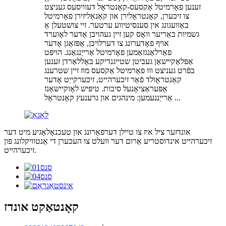
זענען פאָרמיטל אַקסעס-קאָנטראָל דעוויסעס געניצט
צו זיכערן, קאָנטראָלירן און קאַנאַליזירן פאָרמיטל
באַוועגונג אין סענסיטיווע ערטער. זיי צושטעלן אַ
גשמיות באַריער וואָס קען זיין געהויבן אָדער לאָוערד
אויף פאָדערונג צו דערלויבן, אָפּזאָגן אָדער
פאַרלאַנגזאַמען פאָרמיטל אַרייַנגאַנג. הויפּט
אַפּלאַקיישאַן געביטן שטייגנדיקע באָללאַרדן זענען
בפֿרט געניצט ווו פאָרמיטל אַקסעס מוז זיין שטרענג
קאַנטראָולד פֿאַר זיכערהייט, זיכערקייַט אָדער
אָפּעראַציאָנעל סיבות. טיפּיש לאָוקיישאַנז
אַרייַננעמען: מינהגים און גרענעץ קאָנטראָל ...
אונדזער ציל איז צו טיילן דערפאַרונג און טעכנאָלאָגיע מיט דער
זיכערהייט אינדוסטריע אַרום דער וועלט צו העכערן די אַנטוויקלונג פון
זיכערהייט.
קאָנטאַקט אונדז