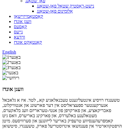
פאָן־שטאַנג
נישט-ראַסטיק שטאָל פאָן-שטאַנג
אַלומינום פאָן-שטאַנג
קאַסטאַמייזיישאַן
וועגן אונדז
קאַסעס
נייעס
ווידעא
קאָנטאַקט אונדז
English
וועגן אונדז
טשענגדו רויסיע אינטעליגענט טעכנאלאגיע קא., לטד. איז א גלאבאל
אנערקענטער ספעציאליסט אין דער פארשונג און אנטוויקלונג,
פאבריקאציע, און פארקויפן פון אנטי-טעראריזם וועג בלאקערס,
מעטאלענע באלערדס, און פארקינג באריערס, וואס גיט
קאמפרעהענסיווע טרעפיק באריער לייזונגען און סערוויסעס. מיטן
הויפטקווארטיר אין פענגזשאו אינדוסטריעל פארק, טשענגדו, סיטשואן