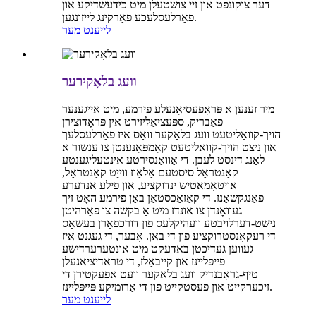
דער צוקונפט און זיי צושטעלן מיט כידעשדיקע און
פאַרלעסלעכע פּאַרקינג לייזונגען.
לייענט מער
וועג בלאָקירער
מיר זענען אַ פּראָפעסיאָנעלע פירמע, מיט אייגענער
פאַבריק, ספּעציאַליזירט אין פּראָדוצירן
הויך-קוואַליטעט וועג בלאַקער וואָס איז פאַרלעסלעך
און ניצט הויך-קוואַליטעט קאָמפּאָנענטן צו ענשור אַ
לאַנג דינסט לעבן. די אַוואַנסירטע אינטעליגענטע
קאָנטראָל סיסטעם אַלאַוז ווייַט קאָנטראָל,
אויטאָמאַטיש ינדוקציע, און פילע אנדערע
פאַנגקשאַנז. די קאַזאַכסטאַן באַן פירמע האָט זיך
געוואָנדן צו אונדז מיט אַ בקשה צו פאַרהיטן
נישט-דערלויבטע וועהיקלעס פון דורכפאָרן בעשאַס
די רעקאָנסטרוקציע פון ​​​​די באַן. אָבער, די געגנט איז
געווען געדיכטן באדעקט מיט אונטערערדישע
פּייפּליינז און קייבאַלז, די טראדיציאנעלן
טיף-גראָבנדיק וועג בלאַקער וועט אַפעקטירן די
זיכערקייט און פעסטקייט פון די אַרומיקע פּייפּליינז.
לייענט מער