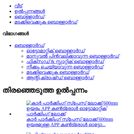
വീട്
ഉൽപ്പന്നങ്ങൾ
ബൊള്ളാർഡ്
മടക്കിവെക്കുക ബൊള്ളാർഡ്
വിഭാഗങ്ങൾ
ബൊള്ളാർഡ്
ഓട്ടോമാറ്റിക് ബൊള്ളാർഡ്
മാനുവൽ പിൻവലിക്കാവുന്ന ബൊള്ളാർഡ്
ഫിക്സഡ് & സ്റ്റാറ്റിക് ബൊള്ളാർഡ്
നീക്കം ചെയ്യാവുന്ന ബൊള്ളാർഡ്
മടക്കിവെക്കുക ബൊള്ളാർഡ്
ആന്റി-ക്രാഷ്ഡ് ബൊള്ളാർഡ്
തിരഞ്ഞെടുത്ത ഉൽപ്പന്നം
കാർ പാർക്കിംഗ് സ്പേസ് ലോക്ക് 600mm
ഉയരമുള്ള APP കൺട്രോൾ ഓട്ടോ...