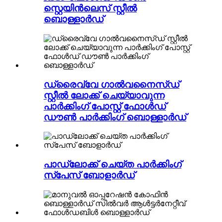
സ്റ്റെയിൻലെസ് സ്റ്റീൽ
ബൊള്ളാർഡ്
ഡ്രൈവ്‌വേ ഗാൽവനൈസ്ഡ്
സ്റ്റീൽ ലോക്ക് ചെയ്യാവുന്ന
പാർക്കിംഗ് പോസ്റ്റ് ഫോൾഡ്
ഡൗൺ പാർക്കിംഗ് ബൊള്ളാർഡ്
പാഡ്‌ലോക്ക് ചെയ്ത പാർക്കിംഗ്
സ്‌പേസ് ബോളാർഡ്