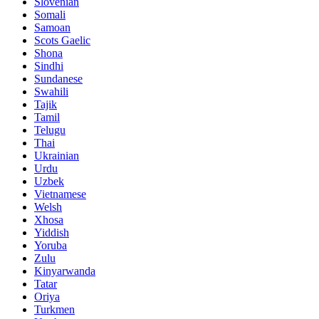
Slovenian
Somali
Samoan
Scots Gaelic
Shona
Sindhi
Sundanese
Swahili
Tajik
Tamil
Telugu
Thai
Ukrainian
Urdu
Uzbek
Vietnamese
Welsh
Xhosa
Yiddish
Yoruba
Zulu
Kinyarwanda
Tatar
Oriya
Turkmen