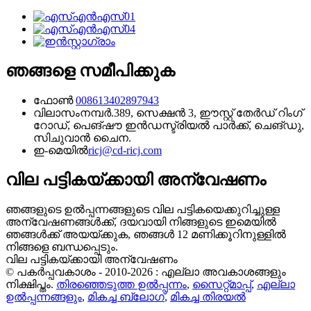
ഞങ്ങളെ സമീപിക്കുക
ഫോൺ
008613402897943
വിലാസം
നമ്പർ.389, സെക്ഷൻ 3, ഈസ്റ്റ് തേർഡ് റിംഗ്
റോഡ്, പെങ്‌ഷൗ ഇൻഡസ്ട്രിയൽ പാർക്ക്, ചെങ്‌ഡു,
സിചുവാൻ ചൈന.
ഇ-മെയിൽ
ricj@cd-ricj.com
വില പട്ടികയ്ക്കായി അന്വേഷണം
ഞങ്ങളുടെ ഉൽപ്പന്നങ്ങളുടെ വില പട്ടികയെക്കുറിച്ചുള്ള
അന്വേഷണങ്ങൾക്ക്, ദയവായി നിങ്ങളുടെ ഇമെയിൽ
ഞങ്ങൾക്ക് അയയ്ക്കുക, ഞങ്ങൾ 12 മണിക്കൂറിനുള്ളിൽ
നിങ്ങളെ ബന്ധപ്പെടും.
വില പട്ടികയ്ക്കായി അന്വേഷണം
© പകർപ്പവകാശം - 2010-2026 : എല്ലാ അവകാശങ്ങളും
നിക്ഷിപ്തം.
തിരഞ്ഞെടുത്ത ഉൽപ്പന്നം
,
സൈറ്റ്മാപ്പ്
,
എല്ലാ
ഉൽപ്പന്നങ്ങളും
,
മികച്ച ബ്ലോഗ്
,
മികച്ച തിരയൽ