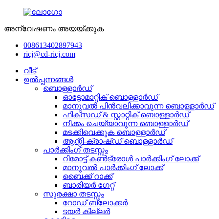
അന്വേഷണം അയയ്ക്കുക
008613402897943
ricj@cd-ricj.com
വീട്
ഉൽപ്പന്നങ്ങൾ
ബൊള്ളാർഡ്
ഓട്ടോമാറ്റിക് ബൊള്ളാർഡ്
മാനുവൽ പിൻവലിക്കാവുന്ന ബൊള്ളാർഡ്
ഫിക്സഡ് & സ്റ്റാറ്റിക് ബൊള്ളാർഡ്
നീക്കം ചെയ്യാവുന്ന ബൊള്ളാർഡ്
മടക്കിവെക്കുക ബൊള്ളാർഡ്
ആന്റി-ക്രാഷ്ഡ് ബൊള്ളാർഡ്
പാർക്കിംഗ് തടസ്സം
റിമോട്ട് കൺട്രോൾ പാർക്കിംഗ് ലോക്ക്
മാനുവൽ പാർക്കിംഗ് ലോക്ക്
ബൈക്ക് റാക്ക്
ബാരിയർ ഗേറ്റ്
സുരക്ഷാ തടസ്സം
റോഡ് ബ്ലോക്കർ
ടയർ കില്ലർ