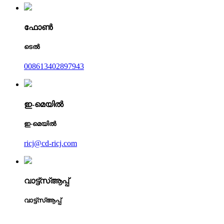
ഫോൺ
ടെൽ
008613402897943
ഇ-മെയിൽ
ഇ-മെയിൽ
ricj@cd-ricj.com
വാട്ട്‌സ്ആപ്പ്
വാട്ട്‌സ്ആപ്പ്