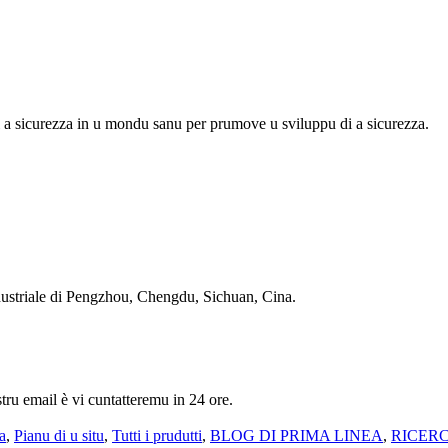
 di a sicurezza in u mondu sanu per prumove u sviluppu di a sicurezza.
ndustriale di Pengzhou, Chengdu, Sichuan, Cina.
stru email è vi cuntatteremu in 24 ore.
na
,
Pianu di u situ
,
Tutti i prudutti
,
BLOG DI PRIMA LINEA
,
RICERC