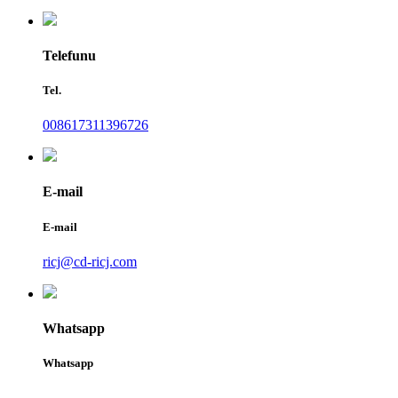
Telefunu
Tel.
008617311396726
E-mail
E-mail
ricj@cd-ricj.com
Whatsapp
Whatsapp