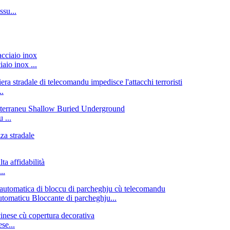
ssu...
aio inox ...
..
 ...
..
utomaticu Bloccante di parcheghju...
se...