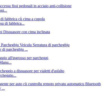
ni...
su di fabbrica...
 di parcheghju ...
 Manu...
rcheggio...
...