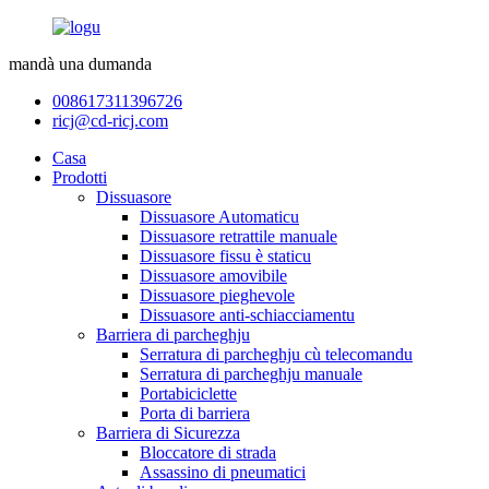
mandà una dumanda
008617311396726
ricj@cd-ricj.com
Casa
Prodotti
Dissuasore
Dissuasore Automaticu
Dissuasore retrattile manuale
Dissuasore fissu è staticu
Dissuasore amovibile
Dissuasore pieghevole
Dissuasore anti-schiacciamentu
Barriera di parcheghju
Serratura di parcheghju cù telecomandu
Serratura di parcheghju manuale
Portabiciclette
Porta di barriera
Barriera di Sicurezza
Bloccatore di strada
Assassino di pneumatici