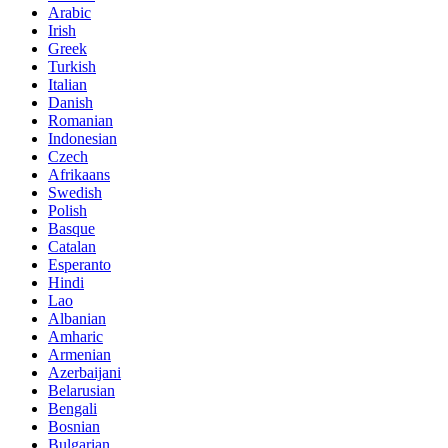
Arabic
Irish
Greek
Turkish
Italian
Danish
Romanian
Indonesian
Czech
Afrikaans
Swedish
Polish
Basque
Catalan
Esperanto
Hindi
Lao
Albanian
Amharic
Armenian
Azerbaijani
Belarusian
Bengali
Bosnian
Bulgarian