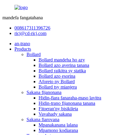
mandefa fangatahana
008617311396726
ricj@cd-ricj.com
an-trano
Products
Bollard
Bollard mandeha ho azy
Bollard azo averina tanana
Bollard raikitra sy statika
Bollard azo esorina
Aforeto ny Bollard
Bollard tsy mianjera
Sakana fijanonana
Hidin-fiara fanaraha-maso lavitra
Hidin-trano fijanonana tanana
Fitoeran'ny bisikileta
Vavahady sakana
Sakana fiarovana
Mpanakanana lalana
Mpamono kodiarana