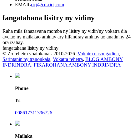
EMAIL
ricj@cd-ricj.com
fangatahana lisitry ny vidiny
Raha mila fanazavana momba ny lisitry ny vidin'ny vokatra dia
avelao ny mailakao aminay ary hifandray aminay ao anatin'ny 24
ora izahay.
fangatahana lisitry ny vidiny
© Zo rehetra voatokana - 2010-2026.
Vokatra nasongadina
,
Sarintanin'ny tranonkala
,
Vokatra rehetra
,
BLOG AMBONY
INDRINDRA
,
FIKAROHANA AMBONY INDRINDRA
Phone
Tel
008617311396726
Mailaka