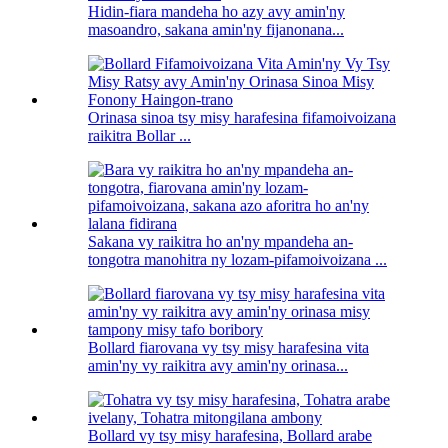
Hidin-fiara mandeha ho azy avy amin'ny
masoandro, sakana amin'ny fijanonana...
Orinasa sinoa tsy misy harafesina fifamoivoizana
raikitra Bollar ...
Sakana vy raikitra ho an'ny mpandeha an-
tongotra manohitra ny lozam-pifamoivoizana ...
Bollard fiarovana vy tsy misy harafesina vita
amin'ny vy raikitra avy amin'ny orinasa...
Bollard vy tsy misy harafesina, Bollard arabe