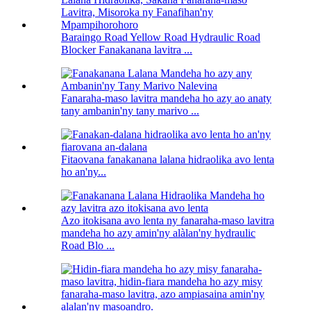
Baraingo Road Yellow Road Hydraulic Road
Blocker Fanakanana lavitra ...
Fanaraha-maso lavitra mandeha ho azy ao anaty
tany ambanin'ny tany marivo ...
Fitaovana fanakanana lalana hidraolika avo lenta
ho an'ny...
Azo itokisana avo lenta ny fanaraha-maso lavitra
mandeha ho azy amin'ny alàlan'ny hydraulic
Road Blo ...