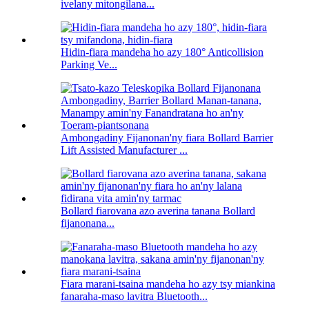
ivelany mitongilana...
Hidin-fiara mandeha ho azy 180° Anticollision
Parking Ve...
Ambongadiny Fijanonan'ny fiara Bollard Barrier
Lift Assisted Manufacturer ...
Bollard fiarovana azo averina tanana Bollard
fijanonana...
Fiara marani-tsaina mandeha ho azy tsy miankina
fanaraha-maso lavitra Bluetooth...