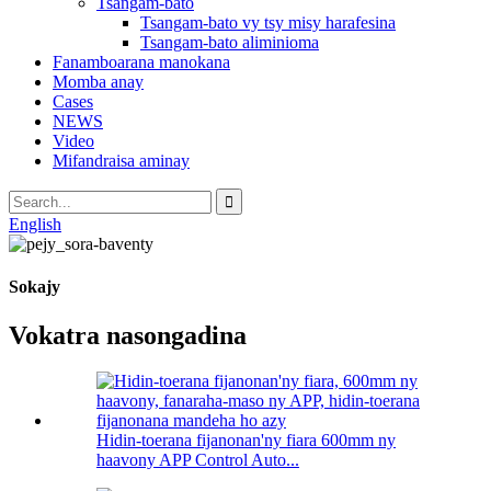
Tsangam-bato
Tsangam-bato vy tsy misy harafesina
Tsangam-bato aliminioma
Fanamboarana manokana
Momba anay
Cases
NEWS
Video
Mifandraisa aminay
English
Sokajy
Vokatra nasongadina
Hidin-toerana fijanonan'ny fiara 600mm ny
haavony APP Control Auto...