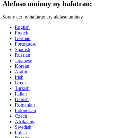
Alefaso aminay ny hafatrao:
Soraty eto ny hafatrao ary alefaso aminay
English
French
German
Portuguese
Spanish
Russian
Japanese
Korean
Arabic
Irish
Greek
Turkish
Italian
Danish
Romanian
Indonesian
Czech
Afrikaans
Swedish
Polish