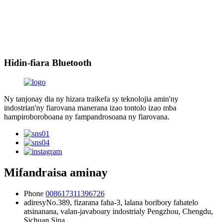
Hidin-fiara Bluetooth
Ny tanjonay dia ny hizara traikefa sy teknolojia amin'ny
indostrian'ny fiarovana manerana izao tontolo izao mba
hampiroboroboana ny fampandrosoana ny fiarovana.
Mifandraisa aminay
Phone
008617311396726
adiresy
No.389, fizarana faha-3, lalana boribory fahatelo
atsinanana, valan-javaboary indostrialy Pengzhou, Chengdu,
Sichuan Sina.