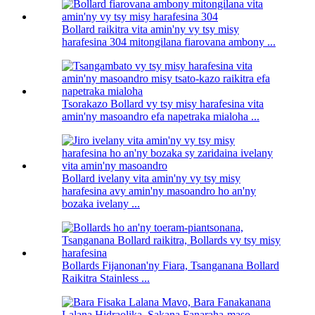
Bollard raikitra vita amin'ny vy tsy misy
harafesina 304 mitongilana fiarovana ambony ...
Tsorakazo Bollard vy tsy misy harafesina vita
amin'ny masoandro efa napetraka mialoha ...
Bollard ivelany vita amin'ny vy tsy misy
harafesina avy amin'ny masoandro ho an'ny
bozaka ivelany ...
Bollards Fijanonan'ny Fiara, Tsanganana Bollard
Raikitra Stainless ...