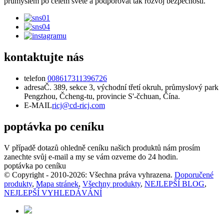
průmyslem po celém světě a podporovat tak rozvoj bezpečnosti.
kontaktujte nás
telefon
008617311396726
adresa
Č. 389, sekce 3, východní třetí okruh, průmyslový park
Pengzhou, Čcheng-tu, provincie S'-čchuan, Čína.
E-MAIL
ricj@cd-ricj.com
poptávka po ceníku
V případě dotazů ohledně ceníku našich produktů nám prosím
zanechte svůj e-mail a my se vám ozveme do 24 hodin.
poptávka po ceníku
© Copyright - 2010-2026: Všechna práva vyhrazena.
Doporučené
produkty
,
Mapa stránek
,
Všechny produkty
,
NEJLEPŠÍ BLOG
,
NEJLEPŠÍ VYHLEDÁVÁNÍ