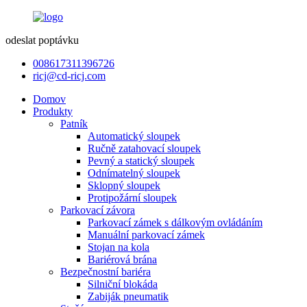
odeslat poptávku
008617311396726
ricj@cd-ricj.com
Domov
Produkty
Patník
Automatický sloupek
Ručně zatahovací sloupek
Pevný a statický sloupek
Odnímatelný sloupek
Sklopný sloupek
Protipožární sloupek
Parkovací závora
Parkovací zámek s dálkovým ovládáním
Manuální parkovací zámek
Stojan na kola
Bariérová brána
Bezpečnostní bariéra
Silniční blokáda
Zabiják pneumatik