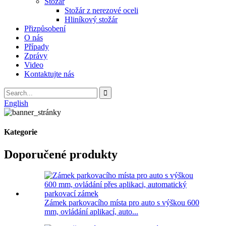
Stožár
Stožár z nerezové oceli
Hliníkový stožár
Přizpůsobení
O nás
Případy
Zprávy
Video
Kontaktujte nás
English
Kategorie
Doporučené produkty
Zámek parkovacího místa pro auto s výškou 600
mm, ovládání aplikací, auto...