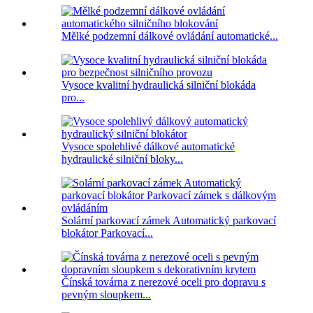
Mělké podzemní dálkové ovládání automatické...
Vysoce kvalitní hydraulická silniční blokáda
pro...
Vysoce spolehlivé dálkové automatické
hydraulické silniční bloky...
Solární parkovací zámek Automatický parkovací
blokátor Parkovací...
Čínská továrna z nerezové oceli pro dopravu s
pevným sloupkem...