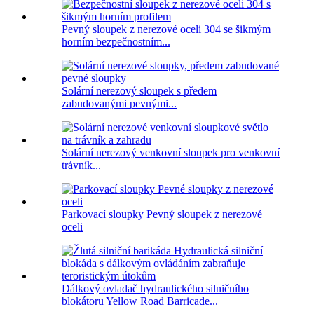
Pevný sloupek z nerezové oceli 304 se šikmým
horním bezpečnostním...
Solární nerezový sloupek s předem
zabudovanými pevnými...
Solární nerezový venkovní sloupek pro venkovní
trávník...
Parkovací sloupky Pevný sloupek z nerezové
oceli
Dálkový ovladač hydraulického silničního
blokátoru Yellow Road Barricade...