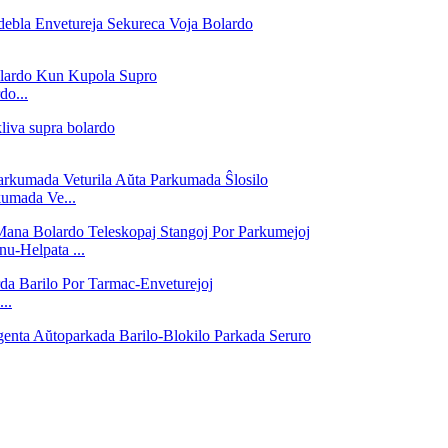
do...
kumada Ve...
u-Helpata ...
..