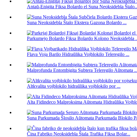
Antaŭ-Enigita Fiksa Bolardo el Suna Neoksidebla Ŝtalo..
Suna Neoksidebla Ŝtalo Ekstera Gazona Bolardo ...
Parkumejo Bolardo Fiksa Bolardo Kolono Neoksidebla .
Flava Voja Barilo Hidraŭlika Vojblokilo Teleregilo ...
Malprofunda Entombigita Subtera Teleregilo Aŭtomata ..
Altkvalita vojblokilo hidraŭlika vojblokilo por ...
Alta Fidindeco Malproksima Aŭtomata Hidraŭlika Vojblok
Suna Parkumada Ŝlosilo Aŭtomata Parkumada Blokilo P
Ĉina Fabriko Neoksidebla Ŝtala Trafika Fiksa Bolar...