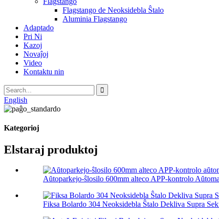
Flagstango
Flagstango de Neoksidebla Ŝtalo
Aluminia Flagstango
Adaptado
Pri Ni
Kazoj
Novaĵoj
Video
Kontaktu nin
English
Kategorioj
Elstaraj produktoj
Aŭtoparkejo-ŝlosilo 600mm alteco APP-kontrolo Aŭtomat
Fiksa Bolardo 304 Neoksidebla Ŝtalo Dekliva Supra Seku