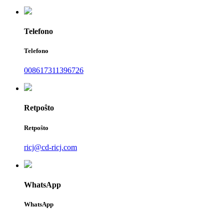
Telefono
Telefono
008617311396726
Retpoŝto
Retpoŝto
ricj@cd-ricj.com
WhatsApp
WhatsApp