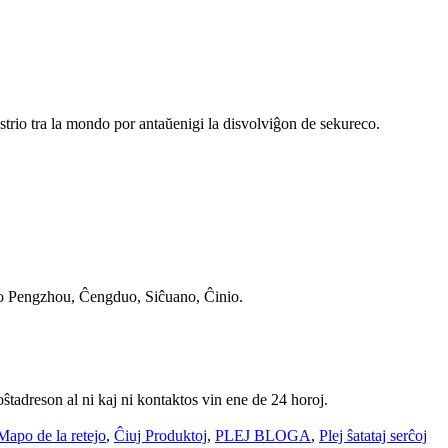
strio tra la mondo por antaŭenigi la disvolviĝon de sekureco.
arko Pengzhou, Ĉengduo, Siĉuano, Ĉinio.
oŝtadreson al ni kaj ni kontaktos vin ene de 24 horoj.
Mapo de la retejo
,
Ĉiuj Produktoj
,
PLEJ BLOGA
,
Plej ŝatataj serĉoj