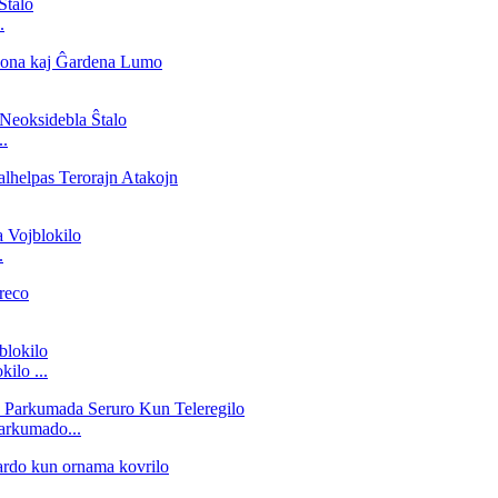
.
..
.
ilo ...
arkumado...