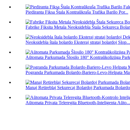
Piediranta Fiksa Ŝtala Kontraŭkraŝa Trafika Barilo Por...
Fabrike Fiksita Metala Neoksidebla Ŝtala Sekureca Bolar
Neoksidebla ŝtala bolardo Eksteraj strataj bolardoj Slop...
Aŭtomata Parkumada Ŝlosilo 180° Kontraŭkoliziiga Par
Pogranda Parkumada Bolardo-Bariero-Levo-Helpata Man
Manaj Retireblaj Sekurecaj Bolardoj Parkumada Bolardo.
Aŭtomata Privata Teleregita Bluetooth-Inteligenta Aŭto...