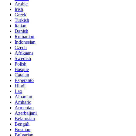
Arabic
Irish
Greek
Turkish
Italian
Danish
Romanian
Indonesian
Czech
Afrikaans
Swedish
Polish
Basque
Catalan
Esperanto
Hindi
Lao
Albanian
Amharic
Armenian
Azerbaijani
Belarusian
Bengali
Bosnian
Bulgarian