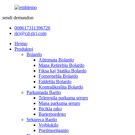
sendi demandon
008617311396726
ricj@cd-ricj.com
Hejmo
Produktoj
Bolardo
Aŭtomata Bolardo
Mana Retirebla Bolardo
Fiksa kaj Statika Bolardo
Forprenebla Bolardo
Faldebla Bolardo
Kontraŭkraŝita Bolardo
Parkumada Barilo
Teleregila parkuma seruro
Mana parkuma seruro
Bicikla rako
Barierpordego
Sekureca Barilo
Vojblokilo
Pneŭmortiganto