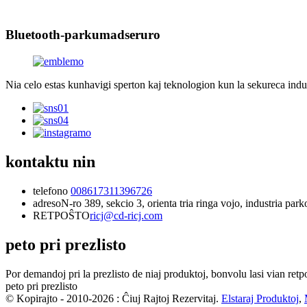
Bluetooth-parkumadseruro
Nia celo estas kunhavigi sperton kaj teknologion kun la sekureca indu
kontaktu nin
telefono
008617311396726
adreso
N-ro 389, sekcio 3, orienta tria ringa vojo, industria p
RETPOŜTO
ricj@cd-ricj.com
peto pri prezlisto
Por demandoj pri la prezlisto de niaj produktoj, bonvolu lasi vian retp
peto pri prezlisto
© Kopirajto - 2010-2026 : Ĉiuj Rajtoj Rezervitaj.
Elstaraj Produktoj
,