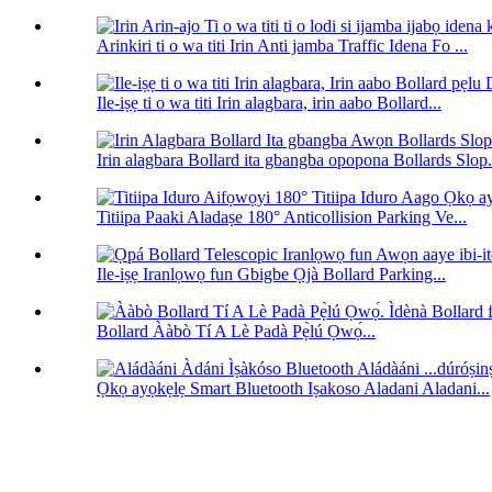
Arinkiri ti o wa titi Irin Anti jamba Traffic Idena Fo ...
Ile-iṣẹ ti o wa titi Irin alagbara, irin aabo Bollard...
Irin alagbara Bollard ita gbangba opopona Bollards Slop.
Titiipa Paaki Aladaṣe 180° Anticollision Parking Ve...
Ile-iṣẹ Iranlọwọ fun Gbigbe Ọjà Bollard Parking...
Bollard Ààbò Tí A Lè Padà Pẹ̀lú Ọwọ́...
Ọkọ ayọkẹlẹ Smart Bluetooth Iṣakoso Aladani Aladani...