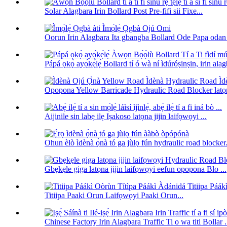
Solar Alagbara Irin Bollard Post Pre-fifi sii Fixe...
Oorun Irin Alagbara Ita gbangba Bollard Ode Papa odan 
Pápá ọkọ̀ ayọ́kẹ́lẹ́ Bollard tí ó wà ní ìdúróṣinṣin, irin alag
Opopona Yellow Barricade Hydraulic Road Blocker latọna 
Aijinile sin labẹ ilẹ Iṣakoso latọna jijin laifọwọyi ...
Ohun èlò ìdènà ọ̀nà tó ga jùlọ fún hydraulic road blocker.
Gbẹkẹle giga latọna jijin laifọwọyi eefun opopona Blo ...
Titiipa Paaki Orun Laifọwọyi Paaki Orun...
Chinese Factory Irin Alagbara Traffic Ti o wa titi Bollar .