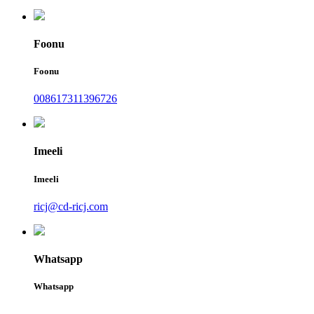
Foonu
Foonu
008617311396726
Imeeli
Imeeli
ricj@cd-ricj.com
Whatsapp
Whatsapp