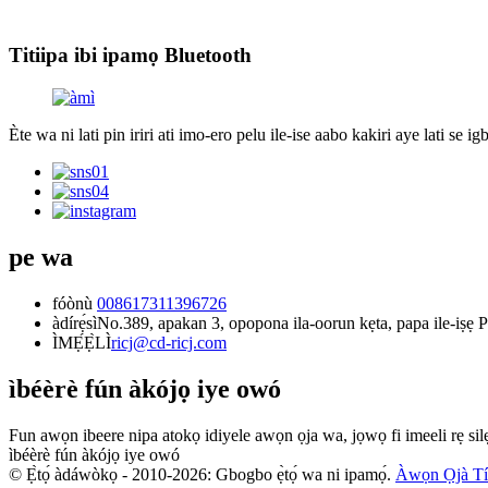
Titiipa ibi ipamọ Bluetooth
Ète wa ni lati pin iriri ati imo-ero pelu ile-ise aabo kakiri aye lati se 
pe wa
fóònù
008617311396726
àdírẹ́sì
No.389, apakan 3, opopona ila-oorun kẹta, papa ile-iṣẹ
ÌMẸ́Ẹ̀LÌ
ricj@cd-ricj.com
ìbéèrè fún àkójọ iye owó
Fun awọn ibeere nipa atokọ idiyele awọn ọja wa, jọwọ fi imeeli rẹ sil
ìbéèrè fún àkójọ iye owó
© Ẹ̀tọ́ àdáwòkọ - 2010-2026: Gbogbo ẹ̀tọ́ wa ni ipamọ́.
Àwọn Ọjà Tí