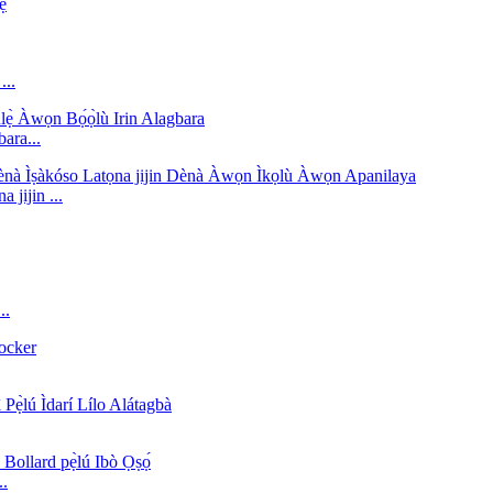
...
bara...
jijin ...
..
..