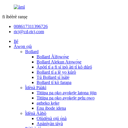
fi ìbéèrè ranṣẹ
008617311396726
ricj@cd-ricj.com
Ilé
Àwọn ọjà
Bollard
Bollard Àìfọwọ́ṣe
Bollard Alekun Atọwọ́ṣe
Àpótí tí a fi sí ipò àti tí kò dúró
Bollard tí a lè yọ kúrò
Tú Bollard sí ìsàlẹ̀
Bollard tí kò farapa
Ìdènà Páàkì
Titiipa pa ọkọ ayọkẹlẹ latọna jijin
Titiipa pa ọkọ ayọkẹlẹ pẹlu ọwọ
agbeko kẹkẹ
Ẹnu ibode idena
Ìdènà Ààbò
Olùdènà ojú ọ̀nà
Apànìyàn táyà