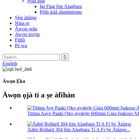
Pólà àsíá
Igi Flag Irin Alagbara
Pólù àsíá aluminiomu
Ṣíṣe àtúnṣe
Nipa re
Àwọn ọ̀ràn
Awọn iroyin
Fídíò
Pe wa
English
Àwọn Ẹ̀ka
Àwọn ọjà tí a ṣe àfihàn
Titiipa Aaye Paaki Ọkọ ayọkẹlẹ 600mm Giga Iṣakoso AP
Ààbò Bollard 304 Irin Alagbara Tí A Fi Ṣe Àtúnṣe...