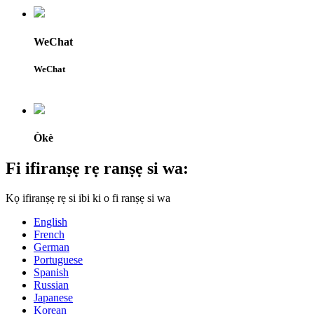
WeChat
WeChat
Òkè
Fi ifiranṣẹ rẹ ranṣẹ si wa:
Kọ ifiranṣẹ rẹ si ibi ki o fi ranṣẹ si wa
English
French
German
Portuguese
Spanish
Russian
Japanese
Korean