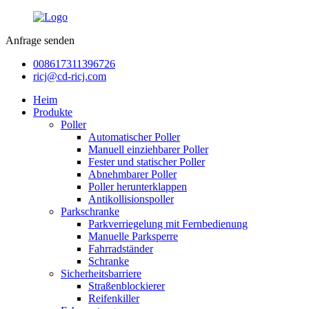
Anfrage senden
008617311396726
ricj@cd-ricj.com
Heim
Produkte
Poller
Automatischer Poller
Manuell einziehbarer Poller
Fester und statischer Poller
Abnehmbarer Poller
Poller herunterklappen
Antikollisionspoller
Parkschranke
Parkverriegelung mit Fernbedienung
Manuelle Parksperre
Fahrradständer
Schranke
Sicherheitsbarriere
Straßenblockierer
Reifenkiller